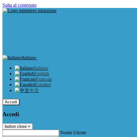
Salta al contenuto
Italiano
Italiano
English
Français
Español
中文
Accedi
Accedi
button close
×
Nome Utente