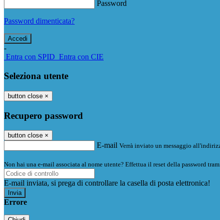
Password
Password dimenticata?
-
Entra con SPID
Entra con CIE
Seleziona utente
button close
×
Recupero password
button close
×
E-mail
Verrà inviato un messaggio all'indirizz
Non hai una e-mail associata al nome utente? Effettua il reset della password tram
E-mail inviata, si prega di controllare la casella di posta elettronica!
Errore
Chiudi