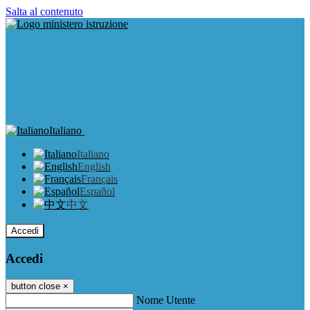
Salta al contenuto
Italiano
Italiano
English
Français
Español
中文
Accedi
Accedi
button close
×
Nome Utente