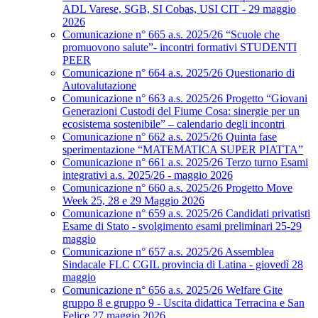
ADL Varese, SGB, SI Cobas, USI CIT - 29 maggio
2026
Comunicazione n° 665 a.s. 2025/26 “Scuole che
promuovono salute”- incontri formativi STUDENTI
PEER
Comunicazione n° 664 a.s. 2025/26 Questionario di
Autovalutazione
Comunicazione n° 663 a.s. 2025/26 Progetto “Giovani
Generazioni Custodi del Fiume Cosa: sinergie per un
ecosistema sostenibile” – calendario degli incontri
Comunicazione n° 662 a.s. 2025/26 Quinta fase
sperimentazione “MATEMATICA SUPER PIATTA”
Comunicazione n° 661 a.s. 2025/26 Terzo turno Esami
integrativi a.s. 2025/26 - maggio 2026
Comunicazione n° 660 a.s. 2025/26 Progetto Move
Week 25, 28 e 29 Maggio 2026
Comunicazione n° 659 a.s. 2025/26 Candidati privatisti
Esame di Stato - svolgimento esami preliminari 25-29
maggio
Comunicazione n° 657 a.s. 2025/26 Assemblea
Sindacale FLC CGIL provincia di Latina - giovedì 28
maggio
Comunicazione n° 656 a.s. 2025/26 Welfare Gite
gruppo 8 e gruppo 9 - Uscita didattica Terracina e San
Felice 27 maggio 2026