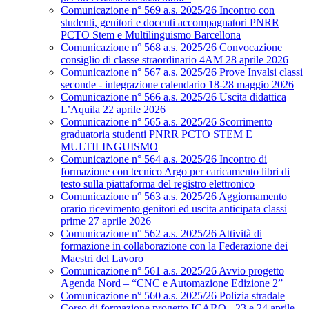
Comunicazione n° 569 a.s. 2025/26 Incontro con
studenti, genitori e docenti accompagnatori PNRR
PCTO Stem e Multilinguismo Barcellona
Comunicazione n° 568 a.s. 2025/26 Convocazione
consiglio di classe straordinario 4AM 28 aprile 2026
Comunicazione n° 567 a.s. 2025/26 Prove Invalsi classi
seconde - integrazione calendario 18-28 maggio 2026
Comunicazione n° 566 a.s. 2025/26 Uscita didattica
L’Aquila 22 aprile 2026
Comunicazione n° 565 a.s. 2025/26 Scorrimento
graduatoria studenti PNRR PCTO STEM E
MULTILINGUISMO
Comunicazione n° 564 a.s. 2025/26 Incontro di
formazione con tecnico Argo per caricamento libri di
testo sulla piattaforma del registro elettronico
Comunicazione n° 563 a.s. 2025/26 Aggiornamento
orario ricevimento genitori ed uscita anticipata classi
prime 27 aprile 2026
Comunicazione n° 562 a.s. 2025/26 Attività di
formazione in collaborazione con la Federazione dei
Maestri del Lavoro
Comunicazione n° 561 a.s. 2025/26 Avvio progetto
Agenda Nord – “CNC e Automazione Edizione 2”
Comunicazione n° 560 a.s. 2025/26 Polizia stradale
Corso di formazione progetto ICARO - 23 e 24 aprile