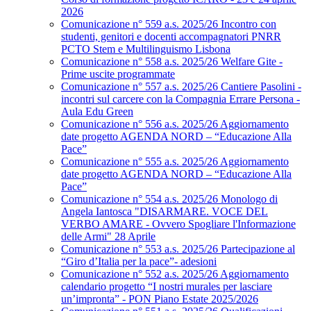
2026
Comunicazione n° 559 a.s. 2025/26 Incontro con
studenti, genitori e docenti accompagnatori PNRR
PCTO Stem e Multilinguismo Lisbona
Comunicazione n° 558 a.s. 2025/26 Welfare Gite -
Prime uscite programmate
Comunicazione n° 557 a.s. 2025/26 Cantiere Pasolini -
incontri sul carcere con la Compagnia Errare Persona -
Aula Edu Green
Comunicazione n° 556 a.s. 2025/26 Aggiornamento
date progetto AGENDA NORD – “Educazione Alla
Pace”
Comunicazione n° 555 a.s. 2025/26 Aggiornamento
date progetto AGENDA NORD – “Educazione Alla
Pace”
Comunicazione n° 554 a.s. 2025/26 Monologo di
Angela Iantosca "DISARMARE. VOCE DEL
VERBO AMARE - Ovvero Spogliare l'Informazione
delle Armi" 28 Aprile
Comunicazione n° 553 a.s. 2025/26 Partecipazione al
“Giro d’Italia per la pace”- adesioni
Comunicazione n° 552 a.s. 2025/26 Aggiornamento
calendario progetto “I nostri murales per lasciare
un’impronta” - PON Piano Estate 2025/2026