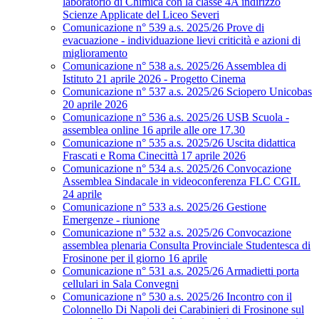
laboratorio di Chimica con la classe 4A indirizzo
Scienze Applicate del Liceo Severi
Comunicazione n° 539 a.s. 2025/26 Prove di
evacuazione - individuazione lievi criticità e azioni di
miglioramento
Comunicazione n° 538 a.s. 2025/26 Assemblea di
Istituto 21 aprile 2026 - Progetto Cinema
Comunicazione n° 537 a.s. 2025/26 Sciopero Unicobas
20 aprile 2026
Comunicazione n° 536 a.s. 2025/26 USB Scuola -
assemblea online 16 aprile alle ore 17.30
Comunicazione n° 535 a.s. 2025/26 Uscita didattica
Frascati e Roma Cinecittà 17 aprile 2026
Comunicazione n° 534 a.s. 2025/26 Convocazione
Assemblea Sindacale in videoconferenza FLC CGIL
24 aprile
Comunicazione n° 533 a.s. 2025/26 Gestione
Emergenze - riunione
Comunicazione n° 532 a.s. 2025/26 Convocazione
assemblea plenaria Consulta Provinciale Studentesca di
Frosinone per il giorno 16 aprile
Comunicazione n° 531 a.s. 2025/26 Armadietti porta
cellulari in Sala Convegni
Comunicazione n° 530 a.s. 2025/26 Incontro con il
Colonnello Di Napoli dei Carabinieri di Frosinone sul