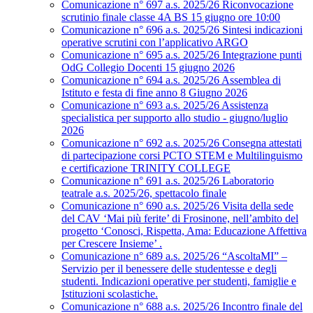
Comunicazione n° 697 a.s. 2025/26 Riconvocazione
scrutinio finale classe 4A BS 15 giugno ore 10:00
Comunicazione n° 696 a.s. 2025/26 Sintesi indicazioni
operative scrutini con l’applicativo ARGO
Comunicazione n° 695 a.s. 2025/26 Integrazione punti
OdG Collegio Docenti 15 giugno 2026
Comunicazione n° 694 a.s. 2025/26 Assemblea di
Istituto e festa di fine anno 8 Giugno 2026
Comunicazione n° 693 a.s. 2025/26 Assistenza
specialistica per supporto allo studio - giugno/luglio
2026
Comunicazione n° 692 a.s. 2025/26 Consegna attestati
di partecipazione corsi PCTO STEM e Multilinguismo
e certificazione TRINITY COLLEGE
Comunicazione n° 691 a.s. 2025/26 Laboratorio
teatrale a.s. 2025/26, spettacolo finale
Comunicazione n° 690 a.s. 2025/26 Visita della sede
del CAV ‘Mai più ferite’ di Frosinone, nell’ambito del
progetto ‘Conosci, Rispetta, Ama: Educazione Affettiva
per Crescere Insieme’ .
Comunicazione n° 689 a.s. 2025/26 “AscoltaMI” –
Servizio per il benessere delle studentesse e degli
studenti. Indicazioni operative per studenti, famiglie e
Istituzioni scolastiche.
Comunicazione n° 688 a.s. 2025/26 Incontro finale del