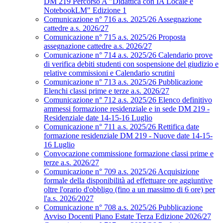
DM 219 Percorso A "Didattica con IA Locale e
NotebookLM" Edizione 1
Comunicazione n° 716 a.s. 2025/26 Assegnazione
cattedre a.s. 2026/27
Comunicazione n° 715 a.s. 2025/26 Proposta
assegnazione cattedre a.s. 2026/27
Comunicazione n° 714 a.s. 2025/26 Calendario prove
di verifica debiti studenti con sospensione del giudizio e
relative commissioni e Calendario scrutini
Comunicazione n° 713 a.s. 2025/26 Pubblicazione
Elenchi classi prime e terze a.s. 2026/27
Comunicazione n° 712 a.s. 2025/26 Elenco definitivo
ammessi formazione residenziale e in sede DM 219 -
Residenziale date 14-15-16 Luglio
Comunicazione n° 711 a.s. 2025/26 Rettifica date
formazione residenziale DM 219 - Nuove date 14-15-
16 Luglio
Convocazione commissione formazione classi prime e
terze a.s. 2026/27
Comunicazione n° 709 a.s. 2025/26 Acquisizione
formale della disponibilità ad effettuare ore aggiuntive
oltre l'orario d'obbligo (fino a un massimo di 6 ore) per
l'a.s. 2026/2027
Comunicazione n° 708 a.s. 2025/26 Pubblicazione
Avviso Docenti Piano Estate Terza Edizione 2026/27