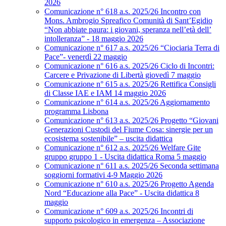
2026
Comunicazione n° 618 a.s. 2025/26 Incontro con
Mons. Ambrogio Spreafico Comunità di Sant’Egidio
“Non abbiate paura: i giovani, speranza nell’età dell’
intolleranza” - 18 maggio 2026
Comunicazione n° 617 a.s. 2025/26 “Ciociaria Terra di
Pace”- venerdì 22 maggio
Comunicazione n° 616 a.s. 2025/26 Ciclo di Incontri:
Carcere e Privazione di Libertà giovedì 7 maggio
Comunicazione n° 615 a.s. 2025/26 Rettifica Consigli
di Classe IAE e IAM 14 maggio 2026
Comunicazione n° 614 a.s. 2025/26 Aggiornamento
programma Lisbona
Comunicazione n° 613 a.s. 2025/26 Progetto “Giovani
Generazioni Custodi del Fiume Cosa: sinergie per un
ecosistema sostenibile” – uscita didattica
Comunicazione n° 612 a.s. 2025/26 Welfare Gite
gruppo gruppo 1 - Uscita didattica Roma 5 maggio
Comunicazione n° 611 a.s. 2025/26 Seconda settimana
soggiorni formativi 4-9 Maggio 2026
Comunicazione n° 610 a.s. 2025/26 Progetto Agenda
Nord “Educazione alla Pace” - Uscita didattica 8
maggio
Comunicazione n° 609 a.s. 2025/26 Incontri di
supporto psicologico in emergenza – Associazione