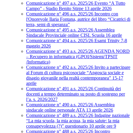
Comunicazione n° 497 a.s. 2025/26 Evento “A Tutto
Campo” - Stadio Benito Stirpe 13 aprile 2026
Comunicazione n° 496 a.s. 2025/26 Incontro con
l'Onorevole Ilaria Fontana, autrice del libro “Cicatrici di
terra, semi di speranza”
Comunicazione n° 495 a.s. 2025/26 Assemblea
Sindacale Provinciale online CISL Scuola 16 aprile
Comunicazione n° 494 a.s. 2025/26 Esami Trinity 7-8
maggio 2026
Comunicazione n° 493 a.s. 2025/26 AGENDA NORD
– Recupero in informatica (GPOI/Sistemi/TPSIT
/Informatica)
Comunicazione n° 492 a.s. 2025/26 Invito a partecipare
al Forum di cultura psicosociale “Angoscia sociale e
disagio giovanile nella realtà contemporanea” 15-17
aprile
Comunicazione n° 491 a.s. 2025/26 Continuità dei
docenti a tempo determinato su posto di sostegno per
l’a. s. 2026/2027
Comunicazione n° 490 a.s. 2025/26 Assemblea
sindacale online personale ATA 13 aprile 2026
Comunicazione n° 489 a.s. 2025/26 Indagine nazionale
“La mia scuola, la mia acqua, la mia salute: la mia
consapevolezza (?)” questionario 10 aprile ore 9
Comunicazione n° 488 a.s. 2025/26 Incontro