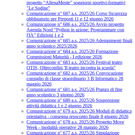
progetto “AllenaMente” soggiorni sportivi‑formativi
"Le Sodine"
Comunicazione n° 687 a.s. 2025/26 Corso Sicurezza
obbligatorio per Preposti 11 e 12 giugno 2026
Comunicazione n° 686 a.s. 2025/26 Avvio progetto
Agenda Nord “Python in azione: Programmare con
l'IA” Edizioni 1 e 2
Comunicazione n° 685 a.s. 2025/26 Adempimenti finali
anno scolastico 2025/2026
Comunicazione n° 684 a.s. 2025/26 Formazione
Commissioni Maturità - I edizione 2026
Comunicazione n° 683 a.s. 2025/26 Festival teatro
OTIS, Oltreconfini 'Il teatro incontra la scuola"
Comunicazione n° 682 a.s. 2025/26 Convocazione
consiglio di classe straordinario 3 B Informatico 28
maggio 2026
Comunicazione n° 681 a.s. 2025/26 Pranzo di fine
anno scolastico 3 giugno 2026
Comunicazione n° 680 a.s. 2025/26 Sospensione
attività didattica 1 e 2 giugno 2026
Comunicazione n° 679 a.s. 2025/26 Moduli di didattica
orientativa - consegna resoconto finale 8 giugno 2026
Comunicazione n° 678 a.s. 2025/26 Progetto Move
Week - modalità operative 28 maggio 2026
Comunicazione n° 677 a.s. 2025/26 Simulazione