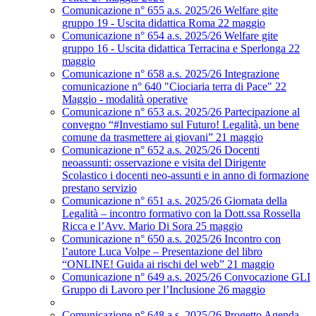
Comunicazione n° 655 a.s. 2025/26 Welfare gite
gruppo 19 - Uscita didattica Roma 22 maggio
Comunicazione n° 654 a.s. 2025/26 Welfare gite
gruppo 16 - Uscita didattica Terracina e Sperlonga 22
maggio
Comunicazione n° 658 a.s. 2025/26 Integrazione
comunicazione n° 640 "Ciociaria terra di Pace" 22
Maggio - modalità operative
Comunicazione n° 653 a.s. 2025/26 Partecipazione al
convegno “#Investiamo sul Futuro! Legalità, un bene
comune da trasmettere ai giovani” 21 maggio
Comunicazione n° 652 a.s. 2025/26 Docenti
neoassunti: osservazione e visita del Dirigente
Scolastico i docenti neo-assunti e in anno di formazione
prestano servizio
Comunicazione n° 651 a.s. 2025/26 Giornata della
Legalità – incontro formativo con la Dott.ssa Rossella
Ricca e l’Avv. Mario Di Sora 25 maggio
Comunicazione n° 650 a.s. 2025/26 Incontro con
l’autore Luca Volpe – Presentazione del libro
“ONLINE! Guida ai rischi del web” 21 maggio
Comunicazione n° 649 a.s. 2025/26 Convocazione GLI
Gruppo di Lavoro per l’Inclusione 26 maggio
Comunicazione n° 648 a.s. 2025/26 Progetto Agenda