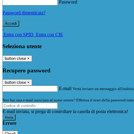
Password
Password dimenticata?
-
Entra con SPID
Entra con CIE
Seleziona utente
button close
×
Recupero password
button close
×
E-mail
Verrà inviato un messaggio all'indirizz
Non hai una e-mail associata al nome utente? Effettua il reset della password tram
E-mail inviata, si prega di controllare la casella di posta elettronica!
Errore
Chiudi