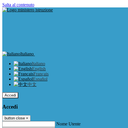
Salta al contenuto
Italiano
Italiano
English
Français
Español
中文
Accedi
Accedi
button close
×
Nome Utente