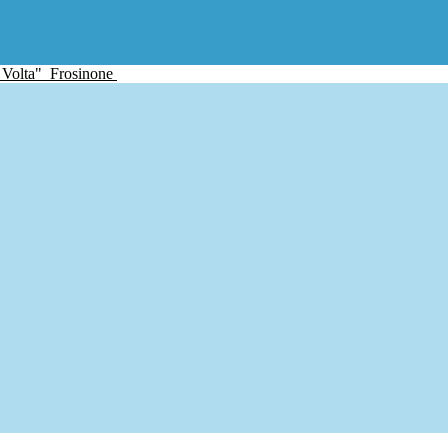
 Volta"
Frosinone