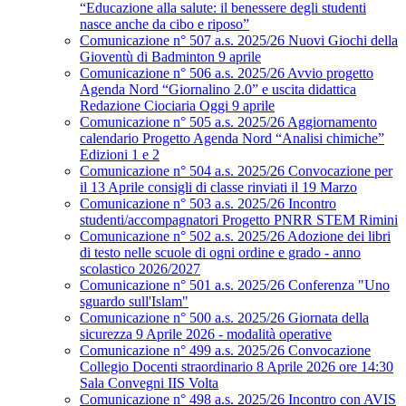
“Educazione alla salute: il benessere degli studenti
nasce anche da cibo e riposo”
Comunicazione n° 507 a.s. 2025/26 Nuovi Giochi della
Gioventù di Badminton 9 aprile
Comunicazione n° 506 a.s. 2025/26 Avvio progetto
Agenda Nord “Giornalino 2.0” e uscita didattica
Redazione Ciociaria Oggi 9 aprile
Comunicazione n° 505 a.s. 2025/26 Aggiornamento
calendario Progetto Agenda Nord “Analisi chimiche”
Edizioni 1 e 2
Comunicazione n° 504 a.s. 2025/26 Convocazione per
il 13 Aprile consigli di classe rinviati il 19 Marzo
Comunicazione n° 503 a.s. 2025/26 Incontro
studenti/accompagnatori Progetto PNRR STEM Rimini
Comunicazione n° 502 a.s. 2025/26 Adozione dei libri
di testo nelle scuole di ogni ordine e grado - anno
scolastico 2026/2027
Comunicazione n° 501 a.s. 2025/26 Conferenza "Uno
sguardo sull'Islam"
Comunicazione n° 500 a.s. 2025/26 Giornata della
sicurezza 9 Aprile 2026 - modalità operative
Comunicazione n° 499 a.s. 2025/26 Convocazione
Collegio Docenti straordinario 8 Aprile 2026 ore 14:30
Sala Convegni IIS Volta
Comunicazione n° 498 a.s. 2025/26 Incontro con AVIS