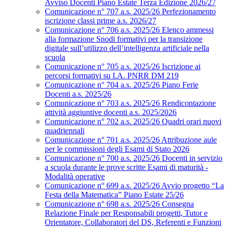
Avviso Docenti Piano Estate Terza Edizione 2026/27
Comunicazione n° 707 a.s. 2025/26 Perfezionamento
iscrizione classi prime a.s. 2026/27
Comunicazione n° 706 a.s. 2025/26 Elenco ammessi
alla formazione Snodi formativi per la transizione
digitale sull’utilizzo dell’intelligenza artificiale nella
scuola
Comunicazione n° 705 a.s. 2025/26 Iscrizione ai
percorsi formativi su I.A. PNRR DM 219
Comunicazione n° 704 a.s. 2025/26 Piano Ferie
Docenti a.s. 2025/26
Comunicazione n° 703 a.s. 2025/26 Rendicontazione
attività aggiuntive docenti a.s. 2025/2026
Comunicazione n° 702 a.s. 2025/26 Quadri orari nuovi
quadriennali
Comunicazione n° 701 a.s. 2025/26 Attribuzione aule
per le commissioni degli Esami di Stato 2026
Comunicazione n° 700 a.s. 2025/26 Docenti in servizio
a scuola durante le prove scritte Esami di maturità -
Modalità operative
Comunicazione n° 699 a.s. 2025/26 Avvio progetto “La
Festa della Matematica” Piano Estate 25/26
Comunicazione n° 698 a.s. 2025/26 Consegna
Relazione Finale per Responsabili progetti, Tutor e
Orientatore, Collaboratori del DS, Referenti e Funzioni