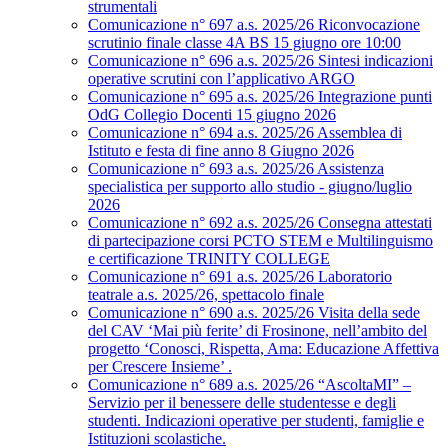
strumentali
Comunicazione n° 697 a.s. 2025/26 Riconvocazione
scrutinio finale classe 4A BS 15 giugno ore 10:00
Comunicazione n° 696 a.s. 2025/26 Sintesi indicazioni
operative scrutini con l’applicativo ARGO
Comunicazione n° 695 a.s. 2025/26 Integrazione punti
OdG Collegio Docenti 15 giugno 2026
Comunicazione n° 694 a.s. 2025/26 Assemblea di
Istituto e festa di fine anno 8 Giugno 2026
Comunicazione n° 693 a.s. 2025/26 Assistenza
specialistica per supporto allo studio - giugno/luglio
2026
Comunicazione n° 692 a.s. 2025/26 Consegna attestati
di partecipazione corsi PCTO STEM e Multilinguismo
e certificazione TRINITY COLLEGE
Comunicazione n° 691 a.s. 2025/26 Laboratorio
teatrale a.s. 2025/26, spettacolo finale
Comunicazione n° 690 a.s. 2025/26 Visita della sede
del CAV ‘Mai più ferite’ di Frosinone, nell’ambito del
progetto ‘Conosci, Rispetta, Ama: Educazione Affettiva
per Crescere Insieme’ .
Comunicazione n° 689 a.s. 2025/26 “AscoltaMI” –
Servizio per il benessere delle studentesse e degli
studenti. Indicazioni operative per studenti, famiglie e
Istituzioni scolastiche.