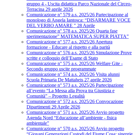
gruppo 4 - Uscita didattica Parco Nazionale del Circeo-
Terracina 29 aprile 2026
Comunicazione n° 579 a.s. 2025/26 Partecipazione al
monologo di Angela Iantosca: “DISARMARE VOCE
DEL VERBO AMARE " 28 Aprile
Comunicazione n° 578 a.s. 2025/26 Quarta fase
sperimentazione” MATEMATICA SUPER PIATTA”
Comunicazione n° 577 a.s. 2025/26 Apertura
formazione - Educare al rispetto e alla parità
Comunicazione n° 576 a.s. 2025/26 Simulazione Prove
scritte e colloquio dell’Esame di Stato
Comunicazione n° 575 a.s. 2025/26 Welfare Gite -
Secondo gruppo uscite programmate
Comunicazione n° 574 a.s. 2025/26 Visita alunni
Scuola Primaria De Mattaheis 27 aprile 2026
Comunicazione n° 573 a.s. 2025/26 Partecipazione
all’evento “La Messa alla Prova tra Giustizia e
Comunità” – Progetto Legalità
Comunicazione n° 572 a.s. 2025/26 Convocazione
Dipartimenti 29 Aprile 2026
Comunicazione n° 571 a.s. 2025/26 Avvio progetto
Agenda Nord “Educazione all’ambiente - fisica
ambientale”
Comunicazione n° 570 a.s. 2025/26 Avvio progetto
“Giovani Generazioni Custodi del Fiume Cosa: sinergie