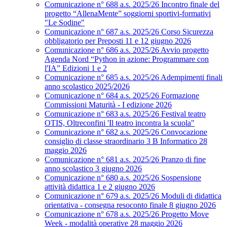
Comunicazione n° 688 a.s. 2025/26 Incontro finale del
progetto “AllenaMente” soggiorni sportivi‑formativi
"Le Sodine"
Comunicazione n° 687 a.s. 2025/26 Corso Sicurezza
obbligatorio per Preposti 11 e 12 giugno 2026
Comunicazione n° 686 a.s. 2025/26 Avvio progetto
Agenda Nord “Python in azione: Programmare con
l'IA” Edizioni 1 e 2
Comunicazione n° 685 a.s. 2025/26 Adempimenti finali
anno scolastico 2025/2026
Comunicazione n° 684 a.s. 2025/26 Formazione
Commissioni Maturità - I edizione 2026
Comunicazione n° 683 a.s. 2025/26 Festival teatro
OTIS, Oltreconfini 'Il teatro incontra la scuola"
Comunicazione n° 682 a.s. 2025/26 Convocazione
consiglio di classe straordinario 3 B Informatico 28
maggio 2026
Comunicazione n° 681 a.s. 2025/26 Pranzo di fine
anno scolastico 3 giugno 2026
Comunicazione n° 680 a.s. 2025/26 Sospensione
attività didattica 1 e 2 giugno 2026
Comunicazione n° 679 a.s. 2025/26 Moduli di didattica
orientativa - consegna resoconto finale 8 giugno 2026
Comunicazione n° 678 a.s. 2025/26 Progetto Move
Week - modalità operative 28 maggio 2026