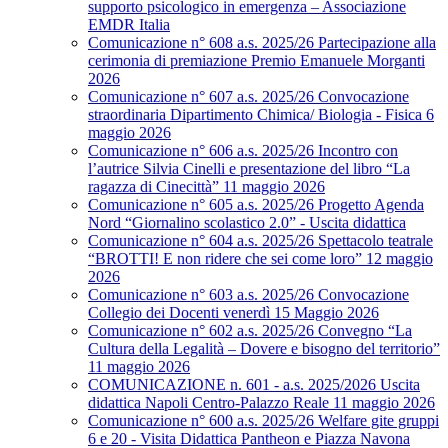
supporto psicologico in emergenza – Associazione
EMDR Italia
Comunicazione n° 608 a.s. 2025/26 Partecipazione alla
cerimonia di premiazione Premio Emanuele Morganti
2026
Comunicazione n° 607 a.s. 2025/26 Convocazione
straordinaria Dipartimento Chimica/ Biologia - Fisica 6
maggio 2026
Comunicazione n° 606 a.s. 2025/26 Incontro con
l’autrice Silvia Cinelli e presentazione del libro “La
ragazza di Cinecittà” 11 maggio 2026
Comunicazione n° 605 a.s. 2025/26 Progetto Agenda
Nord “Giornalino scolastico 2.0” - Uscita didattica
Comunicazione n° 604 a.s. 2025/26 Spettacolo teatrale
“BROTTI! E non ridere che sei come loro” 12 maggio
2026
Comunicazione n° 603 a.s. 2025/26 Convocazione
Collegio dei Docenti venerdì 15 Maggio 2026
Comunicazione n° 602 a.s. 2025/26 Convegno “La
Cultura della Legalità – Dovere e bisogno del territorio”
11 maggio 2026
COMUNICAZIONE n. 601 - a.s. 2025/2026 Uscita
didattica Napoli Centro-Palazzo Reale 11 maggio 2026
Comunicazione n° 600 a.s. 2025/26 Welfare gite gruppi
6 e 20 - Visita Didattica Pantheon e Piazza Navona