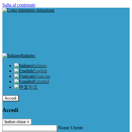
Salta al contenuto
Italiano
Italiano
English
Français
Español
中文
Accedi
Accedi
button close
×
Nome Utente