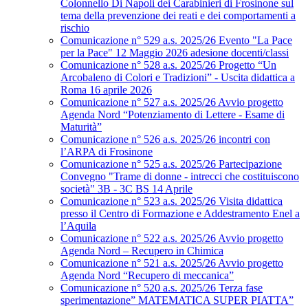
Colonnello Di Napoli dei Carabinieri di Frosinone sul
tema della prevenzione dei reati e dei comportamenti a
rischio
Comunicazione n° 529 a.s. 2025/26 Evento "La Pace
per la Pace" 12 Maggio 2026 adesione docenti/classi
Comunicazione n° 528 a.s. 2025/26 Progetto “Un
Arcobaleno di Colori e Tradizioni” - Uscita didattica a
Roma 16 aprile 2026
Comunicazione n° 527 a.s. 2025/26 Avvio progetto
Agenda Nord “Potenziamento di Lettere - Esame di
Maturità”
Comunicazione n° 526 a.s. 2025/26 incontri con
l’ARPA di Frosinone
Comunicazione n° 525 a.s. 2025/26 Partecipazione
Convegno "Trame di donne - intrecci che costituiscono
società" 3B - 3C BS 14 Aprile
Comunicazione n° 523 a.s. 2025/26 Visita didattica
presso il Centro di Formazione e Addestramento Enel a
l’Aquila
Comunicazione n° 522 a.s. 2025/26 Avvio progetto
Agenda Nord – Recupero in Chimica
Comunicazione n° 521 a.s. 2025/26 Avvio progetto
Agenda Nord “Recupero di meccanica”
Comunicazione n° 520 a.s. 2025/26 Terza fase
sperimentazione” MATEMATICA SUPER PIATTA”