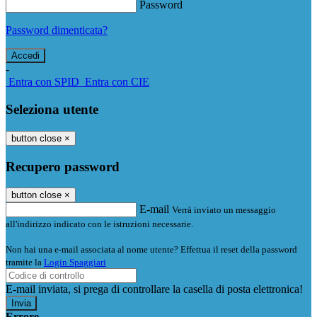
Password
Password dimenticata?
-
Entra con SPID
Entra con CIE
Seleziona utente
button close
×
Recupero password
button close
×
E-mail
Verrà inviato un messaggio
all'indirizzo indicato con le istruzioni necessarie.
Non hai una e-mail associata al nome utente? Effettua il reset della password
tramite la
Login Spaggiari
E-mail inviata, si prega di controllare la casella di posta elettronica!
Errore