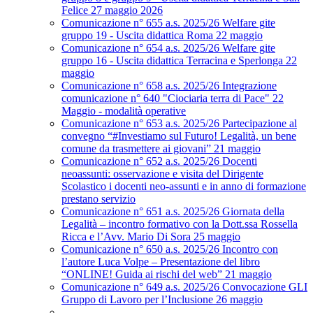
Felice 27 maggio 2026
Comunicazione n° 655 a.s. 2025/26 Welfare gite
gruppo 19 - Uscita didattica Roma 22 maggio
Comunicazione n° 654 a.s. 2025/26 Welfare gite
gruppo 16 - Uscita didattica Terracina e Sperlonga 22
maggio
Comunicazione n° 658 a.s. 2025/26 Integrazione
comunicazione n° 640 "Ciociaria terra di Pace" 22
Maggio - modalità operative
Comunicazione n° 653 a.s. 2025/26 Partecipazione al
convegno “#Investiamo sul Futuro! Legalità, un bene
comune da trasmettere ai giovani” 21 maggio
Comunicazione n° 652 a.s. 2025/26 Docenti
neoassunti: osservazione e visita del Dirigente
Scolastico i docenti neo-assunti e in anno di formazione
prestano servizio
Comunicazione n° 651 a.s. 2025/26 Giornata della
Legalità – incontro formativo con la Dott.ssa Rossella
Ricca e l’Avv. Mario Di Sora 25 maggio
Comunicazione n° 650 a.s. 2025/26 Incontro con
l’autore Luca Volpe – Presentazione del libro
“ONLINE! Guida ai rischi del web” 21 maggio
Comunicazione n° 649 a.s. 2025/26 Convocazione GLI
Gruppo di Lavoro per l’Inclusione 26 maggio