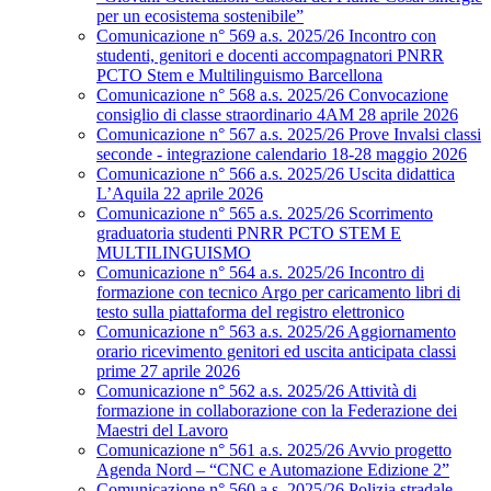
per un ecosistema sostenibile”
Comunicazione n° 569 a.s. 2025/26 Incontro con
studenti, genitori e docenti accompagnatori PNRR
PCTO Stem e Multilinguismo Barcellona
Comunicazione n° 568 a.s. 2025/26 Convocazione
consiglio di classe straordinario 4AM 28 aprile 2026
Comunicazione n° 567 a.s. 2025/26 Prove Invalsi classi
seconde - integrazione calendario 18-28 maggio 2026
Comunicazione n° 566 a.s. 2025/26 Uscita didattica
L’Aquila 22 aprile 2026
Comunicazione n° 565 a.s. 2025/26 Scorrimento
graduatoria studenti PNRR PCTO STEM E
MULTILINGUISMO
Comunicazione n° 564 a.s. 2025/26 Incontro di
formazione con tecnico Argo per caricamento libri di
testo sulla piattaforma del registro elettronico
Comunicazione n° 563 a.s. 2025/26 Aggiornamento
orario ricevimento genitori ed uscita anticipata classi
prime 27 aprile 2026
Comunicazione n° 562 a.s. 2025/26 Attività di
formazione in collaborazione con la Federazione dei
Maestri del Lavoro
Comunicazione n° 561 a.s. 2025/26 Avvio progetto
Agenda Nord – “CNC e Automazione Edizione 2”
Comunicazione n° 560 a.s. 2025/26 Polizia stradale