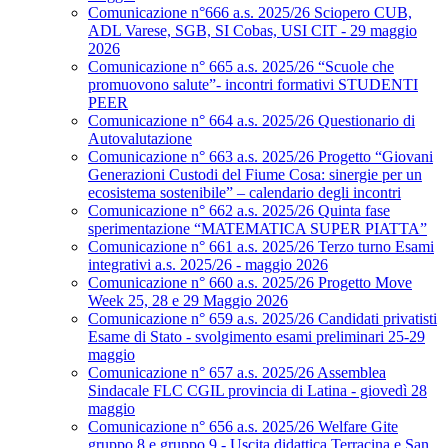
Comunicazione n°666 a.s. 2025/26 Sciopero CUB,
ADL Varese, SGB, SI Cobas, USI CIT - 29 maggio
2026
Comunicazione n° 665 a.s. 2025/26 “Scuole che
promuovono salute”- incontri formativi STUDENTI
PEER
Comunicazione n° 664 a.s. 2025/26 Questionario di
Autovalutazione
Comunicazione n° 663 a.s. 2025/26 Progetto “Giovani
Generazioni Custodi del Fiume Cosa: sinergie per un
ecosistema sostenibile” – calendario degli incontri
Comunicazione n° 662 a.s. 2025/26 Quinta fase
sperimentazione “MATEMATICA SUPER PIATTA”
Comunicazione n° 661 a.s. 2025/26 Terzo turno Esami
integrativi a.s. 2025/26 - maggio 2026
Comunicazione n° 660 a.s. 2025/26 Progetto Move
Week 25, 28 e 29 Maggio 2026
Comunicazione n° 659 a.s. 2025/26 Candidati privatisti
Esame di Stato - svolgimento esami preliminari 25-29
maggio
Comunicazione n° 657 a.s. 2025/26 Assemblea
Sindacale FLC CGIL provincia di Latina - giovedì 28
maggio
Comunicazione n° 656 a.s. 2025/26 Welfare Gite
gruppo 8 e gruppo 9 - Uscita didattica Terracina e San