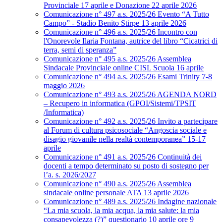
Provinciale 17 aprile e Donazione 22 aprile 2026
Comunicazione n° 497 a.s. 2025/26 Evento “A Tutto
Campo” - Stadio Benito Stirpe 13 aprile 2026
Comunicazione n° 496 a.s. 2025/26 Incontro con
l'Onorevole Ilaria Fontana, autrice del libro “Cicatrici di
terra, semi di speranza”
Comunicazione n° 495 a.s. 2025/26 Assemblea
Sindacale Provinciale online CISL Scuola 16 aprile
Comunicazione n° 494 a.s. 2025/26 Esami Trinity 7-8
maggio 2026
Comunicazione n° 493 a.s. 2025/26 AGENDA NORD
– Recupero in informatica (GPOI/Sistemi/TPSIT
/Informatica)
Comunicazione n° 492 a.s. 2025/26 Invito a partecipare
al Forum di cultura psicosociale “Angoscia sociale e
disagio giovanile nella realtà contemporanea” 15-17
aprile
Comunicazione n° 491 a.s. 2025/26 Continuità dei
docenti a tempo determinato su posto di sostegno per
l’a. s. 2026/2027
Comunicazione n° 490 a.s. 2025/26 Assemblea
sindacale online personale ATA 13 aprile 2026
Comunicazione n° 489 a.s. 2025/26 Indagine nazionale
“La mia scuola, la mia acqua, la mia salute: la mia
consapevolezza (?)” questionario 10 aprile ore 9