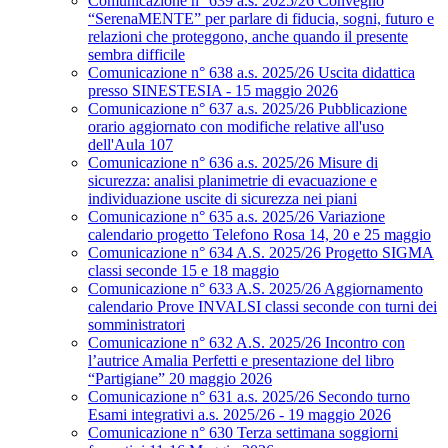
Comunicazione n° 639 a.s. 2025/26 Convegno
“SerenaMENTE” per parlare di fiducia, sogni, futuro e
relazioni che proteggono, anche quando il presente
sembra difficile
Comunicazione n° 638 a.s. 2025/26 Uscita didattica
presso SINESTESIA - 15 maggio 2026
Comunicazione n° 637 a.s. 2025/26 Pubblicazione
orario aggiornato con modifiche relative all'uso
dell'Aula 107
Comunicazione n° 636 a.s. 2025/26 Misure di
sicurezza: analisi planimetrie di evacuazione e
individuazione uscite di sicurezza nei piani
Comunicazione n° 635 a.s. 2025/26 Variazione
calendario progetto Telefono Rosa 14, 20 e 25 maggio
Comunicazione n° 634 A.S. 2025/26 Progetto SIGMA
classi seconde 15 e 18 maggio
Comunicazione n° 633 A.S. 2025/26 Aggiornamento
calendario Prove INVALSI classi seconde con turni dei
somministratori
Comunicazione n° 632 A.S. 2025/26 Incontro con
l’autrice Amalia Perfetti e presentazione del libro
“Partigiane” 20 maggio 2026
Comunicazione n° 631 a.s. 2025/26 Secondo turno
Esami integrativi a.s. 2025/26 - 19 maggio 2026
Comunicazione n° 630 Terza settimana soggiorni