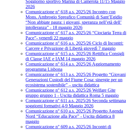
Soggiorno sportivo Marina di Camerota 11/15 Maggio
2026
Comunicazione n° 618 a.s. 2025/26 Incontro con
Mons. Ambrogio Spreafico Comunità di Sant’Egidio
“Non abbiate paura: i giovani, speranza nell’età dell’
intolleranza” - 18 maggio 2026
Comunicazione n° 617 a.s. 2025/26 “Ciociaria Terra di
Pace”- venerdì 22 maggio
Comunicazione n° 616 a.s. 2025/26 Ciclo di Incontri:
Carcere e Privazione di Libertà giovedì 7 maggio
Comunicazione n° 615 a.s. 2025/26 Rettifica Consigli
di Classe IAE e IAM 14 maggio 2026
Comunicazione n° 614 a.s. 2025/26 Aggiornamento
programma Lisbona
Comunicazione n° 613 a.s. 2025/26 Progetto “Giovani
Generazioni Custodi del Fiume Cosa: sinergie per un
ecosistema sostenibile” – uscita didattica
Comunicazione n° 612 a.s. 2025/26 Welfare Gite
gruppo gruppo 1 - Uscita didattica Roma 5 maggio
Comunicazione n° 611 a.s. 2025/26 Seconda settimana
soggiorni formativi 4-9 Maggio 2026
Comunicazione n° 610 a.s. 2025/26 Progetto Agenda
Nord “Educazione alla Pace” - Uscita didattica 8
maggio
Comunicazione n° 609 a.s. 2025/26 Incontri di