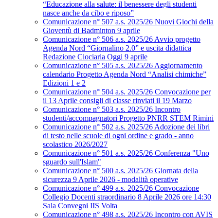
“Educazione alla salute: il benessere degli studenti
nasce anche da cibo e riposo”
Comunicazione n° 507 a.s. 2025/26 Nuovi Giochi della
Gioventù di Badminton 9 aprile
Comunicazione n° 506 a.s. 2025/26 Avvio progetto
Agenda Nord “Giornalino 2.0” e uscita didattica
Redazione Ciociaria Oggi 9 aprile
Comunicazione n° 505 a.s. 2025/26 Aggiornamento
calendario Progetto Agenda Nord “Analisi chimiche”
Edizioni 1 e 2
Comunicazione n° 504 a.s. 2025/26 Convocazione per
il 13 Aprile consigli di classe rinviati il 19 Marzo
Comunicazione n° 503 a.s. 2025/26 Incontro
studenti/accompagnatori Progetto PNRR STEM Rimini
Comunicazione n° 502 a.s. 2025/26 Adozione dei libri
di testo nelle scuole di ogni ordine e grado - anno
scolastico 2026/2027
Comunicazione n° 501 a.s. 2025/26 Conferenza "Uno
sguardo sull'Islam"
Comunicazione n° 500 a.s. 2025/26 Giornata della
sicurezza 9 Aprile 2026 - modalità operative
Comunicazione n° 499 a.s. 2025/26 Convocazione
Collegio Docenti straordinario 8 Aprile 2026 ore 14:30
Sala Convegni IIS Volta
Comunicazione n° 498 a.s. 2025/26 Incontro con AVIS