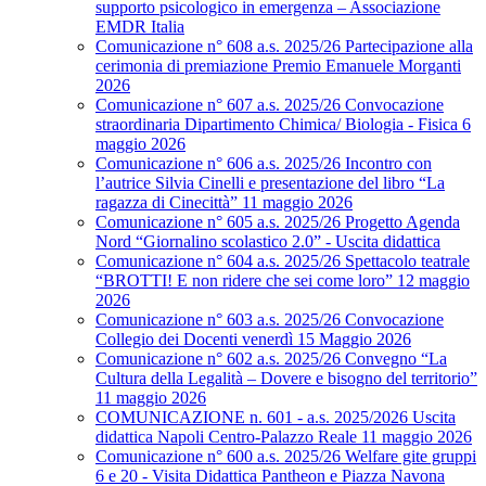
supporto psicologico in emergenza – Associazione
EMDR Italia
Comunicazione n° 608 a.s. 2025/26 Partecipazione alla
cerimonia di premiazione Premio Emanuele Morganti
2026
Comunicazione n° 607 a.s. 2025/26 Convocazione
straordinaria Dipartimento Chimica/ Biologia - Fisica 6
maggio 2026
Comunicazione n° 606 a.s. 2025/26 Incontro con
l’autrice Silvia Cinelli e presentazione del libro “La
ragazza di Cinecittà” 11 maggio 2026
Comunicazione n° 605 a.s. 2025/26 Progetto Agenda
Nord “Giornalino scolastico 2.0” - Uscita didattica
Comunicazione n° 604 a.s. 2025/26 Spettacolo teatrale
“BROTTI! E non ridere che sei come loro” 12 maggio
2026
Comunicazione n° 603 a.s. 2025/26 Convocazione
Collegio dei Docenti venerdì 15 Maggio 2026
Comunicazione n° 602 a.s. 2025/26 Convegno “La
Cultura della Legalità – Dovere e bisogno del territorio”
11 maggio 2026
COMUNICAZIONE n. 601 - a.s. 2025/2026 Uscita
didattica Napoli Centro-Palazzo Reale 11 maggio 2026
Comunicazione n° 600 a.s. 2025/26 Welfare gite gruppi
6 e 20 - Visita Didattica Pantheon e Piazza Navona