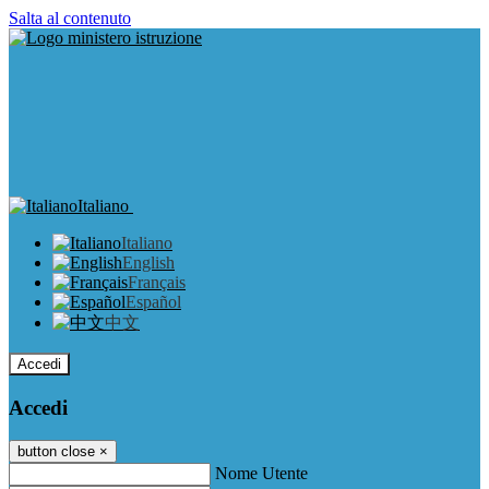
Salta al contenuto
Italiano
Italiano
English
Français
Español
中文
Accedi
Accedi
button close
×
Nome Utente