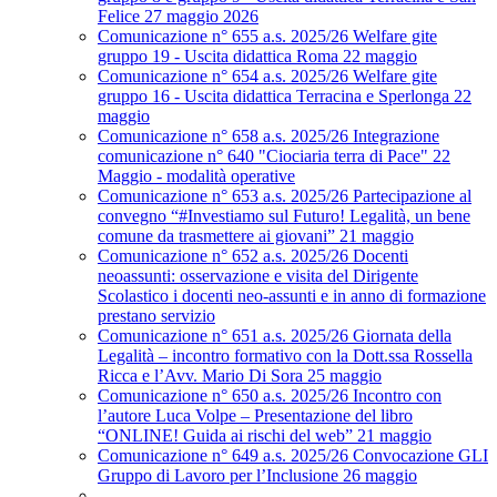
Felice 27 maggio 2026
Comunicazione n° 655 a.s. 2025/26 Welfare gite
gruppo 19 - Uscita didattica Roma 22 maggio
Comunicazione n° 654 a.s. 2025/26 Welfare gite
gruppo 16 - Uscita didattica Terracina e Sperlonga 22
maggio
Comunicazione n° 658 a.s. 2025/26 Integrazione
comunicazione n° 640 "Ciociaria terra di Pace" 22
Maggio - modalità operative
Comunicazione n° 653 a.s. 2025/26 Partecipazione al
convegno “#Investiamo sul Futuro! Legalità, un bene
comune da trasmettere ai giovani” 21 maggio
Comunicazione n° 652 a.s. 2025/26 Docenti
neoassunti: osservazione e visita del Dirigente
Scolastico i docenti neo-assunti e in anno di formazione
prestano servizio
Comunicazione n° 651 a.s. 2025/26 Giornata della
Legalità – incontro formativo con la Dott.ssa Rossella
Ricca e l’Avv. Mario Di Sora 25 maggio
Comunicazione n° 650 a.s. 2025/26 Incontro con
l’autore Luca Volpe – Presentazione del libro
“ONLINE! Guida ai rischi del web” 21 maggio
Comunicazione n° 649 a.s. 2025/26 Convocazione GLI
Gruppo di Lavoro per l’Inclusione 26 maggio