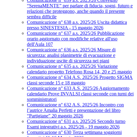
Comunicazione n° 639 a.s. 2025/26 Convegno
“SerenaMENTE” per parlare di fiducia, sogni, futuro e
relazioni che proteggono, anche quando il presente
sembra difficile
Comunicazione n° 638 a.s. 2025/26 Uscita didattica
presso SINESTESIA - 15 maggio 2026
Comunicazione n° 637 a.s. 2025/26 Pubblicazione
orario aggiornato con modifiche relative all'uso
dell'Aula 107
Comunicazione n° 636 a.s. 2025/26 Misure di
sicurezza: analisi planimetrie di evacuazione e
individuazione uscite di sicurezza nei piani
Comunicazione n° 635 a.s. 2025/26 Variazione
calendario progetto Telefono Rosa 14, 20 e 25 maggio
Comunicazione n° 634 A.S. 2025/26 Progetto SIGMA
classi seconde 15 e 18 maggio
Comunicazione n° 633 A.S. 2025/26 Aggiornamento
calendario Prove INVALSI classi seconde con turni dei
somministratori
Comunicazione n° 632 A.S. 2025/26 Incontro con
l’autrice Amalia Perfetti e presentazione del libro
“Partigiane” 20 maggio 2026
Comunicazione n° 631 a.s. 2025/26 Secondo turno
Esami integrativi a.s. 2025/26 - 19 maggio 2026
Comunicazione n° 630 Terza settimana soggiorni