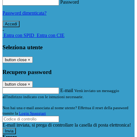
Password
Password dimenticata?
-
Entra con SPID
Entra con CIE
Seleziona utente
button close
×
Recupero password
button close
×
E-mail
Verrà inviato un messaggio
all'indirizzo indicato con le istruzioni necessarie.
Non hai una e-mail associata al nome utente? Effettua il reset della password
tramite la
Login Spaggiari
E-mail inviata, si prega di controllare la casella di posta elettronica!
Errore