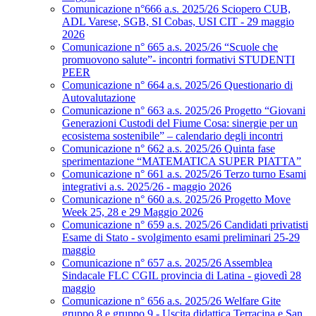
Comunicazione n°666 a.s. 2025/26 Sciopero CUB,
ADL Varese, SGB, SI Cobas, USI CIT - 29 maggio
2026
Comunicazione n° 665 a.s. 2025/26 “Scuole che
promuovono salute”- incontri formativi STUDENTI
PEER
Comunicazione n° 664 a.s. 2025/26 Questionario di
Autovalutazione
Comunicazione n° 663 a.s. 2025/26 Progetto “Giovani
Generazioni Custodi del Fiume Cosa: sinergie per un
ecosistema sostenibile” – calendario degli incontri
Comunicazione n° 662 a.s. 2025/26 Quinta fase
sperimentazione “MATEMATICA SUPER PIATTA”
Comunicazione n° 661 a.s. 2025/26 Terzo turno Esami
integrativi a.s. 2025/26 - maggio 2026
Comunicazione n° 660 a.s. 2025/26 Progetto Move
Week 25, 28 e 29 Maggio 2026
Comunicazione n° 659 a.s. 2025/26 Candidati privatisti
Esame di Stato - svolgimento esami preliminari 25-29
maggio
Comunicazione n° 657 a.s. 2025/26 Assemblea
Sindacale FLC CGIL provincia di Latina - giovedì 28
maggio
Comunicazione n° 656 a.s. 2025/26 Welfare Gite
gruppo 8 e gruppo 9 - Uscita didattica Terracina e San