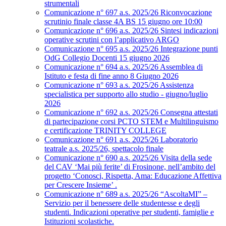
strumentali
Comunicazione n° 697 a.s. 2025/26 Riconvocazione
scrutinio finale classe 4A BS 15 giugno ore 10:00
Comunicazione n° 696 a.s. 2025/26 Sintesi indicazioni
operative scrutini con l’applicativo ARGO
Comunicazione n° 695 a.s. 2025/26 Integrazione punti
OdG Collegio Docenti 15 giugno 2026
Comunicazione n° 694 a.s. 2025/26 Assemblea di
Istituto e festa di fine anno 8 Giugno 2026
Comunicazione n° 693 a.s. 2025/26 Assistenza
specialistica per supporto allo studio - giugno/luglio
2026
Comunicazione n° 692 a.s. 2025/26 Consegna attestati
di partecipazione corsi PCTO STEM e Multilinguismo
e certificazione TRINITY COLLEGE
Comunicazione n° 691 a.s. 2025/26 Laboratorio
teatrale a.s. 2025/26, spettacolo finale
Comunicazione n° 690 a.s. 2025/26 Visita della sede
del CAV ‘Mai più ferite’ di Frosinone, nell’ambito del
progetto ‘Conosci, Rispetta, Ama: Educazione Affettiva
per Crescere Insieme’ .
Comunicazione n° 689 a.s. 2025/26 “AscoltaMI” –
Servizio per il benessere delle studentesse e degli
studenti. Indicazioni operative per studenti, famiglie e
Istituzioni scolastiche.