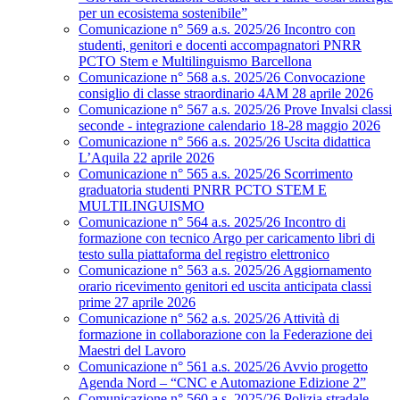
per un ecosistema sostenibile”
Comunicazione n° 569 a.s. 2025/26 Incontro con
studenti, genitori e docenti accompagnatori PNRR
PCTO Stem e Multilinguismo Barcellona
Comunicazione n° 568 a.s. 2025/26 Convocazione
consiglio di classe straordinario 4AM 28 aprile 2026
Comunicazione n° 567 a.s. 2025/26 Prove Invalsi classi
seconde - integrazione calendario 18-28 maggio 2026
Comunicazione n° 566 a.s. 2025/26 Uscita didattica
L’Aquila 22 aprile 2026
Comunicazione n° 565 a.s. 2025/26 Scorrimento
graduatoria studenti PNRR PCTO STEM E
MULTILINGUISMO
Comunicazione n° 564 a.s. 2025/26 Incontro di
formazione con tecnico Argo per caricamento libri di
testo sulla piattaforma del registro elettronico
Comunicazione n° 563 a.s. 2025/26 Aggiornamento
orario ricevimento genitori ed uscita anticipata classi
prime 27 aprile 2026
Comunicazione n° 562 a.s. 2025/26 Attività di
formazione in collaborazione con la Federazione dei
Maestri del Lavoro
Comunicazione n° 561 a.s. 2025/26 Avvio progetto
Agenda Nord – “CNC e Automazione Edizione 2”
Comunicazione n° 560 a.s. 2025/26 Polizia stradale