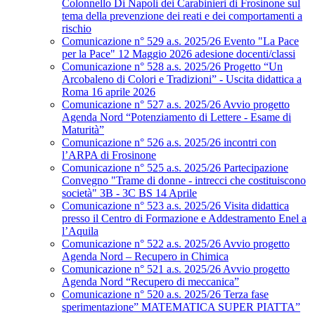
Colonnello Di Napoli dei Carabinieri di Frosinone sul
tema della prevenzione dei reati e dei comportamenti a
rischio
Comunicazione n° 529 a.s. 2025/26 Evento "La Pace
per la Pace" 12 Maggio 2026 adesione docenti/classi
Comunicazione n° 528 a.s. 2025/26 Progetto “Un
Arcobaleno di Colori e Tradizioni” - Uscita didattica a
Roma 16 aprile 2026
Comunicazione n° 527 a.s. 2025/26 Avvio progetto
Agenda Nord “Potenziamento di Lettere - Esame di
Maturità”
Comunicazione n° 526 a.s. 2025/26 incontri con
l’ARPA di Frosinone
Comunicazione n° 525 a.s. 2025/26 Partecipazione
Convegno "Trame di donne - intrecci che costituiscono
società" 3B - 3C BS 14 Aprile
Comunicazione n° 523 a.s. 2025/26 Visita didattica
presso il Centro di Formazione e Addestramento Enel a
l’Aquila
Comunicazione n° 522 a.s. 2025/26 Avvio progetto
Agenda Nord – Recupero in Chimica
Comunicazione n° 521 a.s. 2025/26 Avvio progetto
Agenda Nord “Recupero di meccanica”
Comunicazione n° 520 a.s. 2025/26 Terza fase
sperimentazione” MATEMATICA SUPER PIATTA”