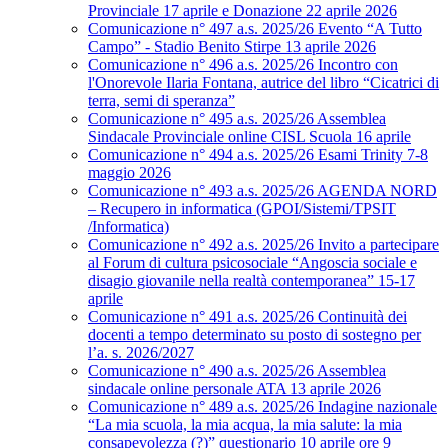
Provinciale 17 aprile e Donazione 22 aprile 2026
Comunicazione n° 497 a.s. 2025/26 Evento “A Tutto
Campo” - Stadio Benito Stirpe 13 aprile 2026
Comunicazione n° 496 a.s. 2025/26 Incontro con
l'Onorevole Ilaria Fontana, autrice del libro “Cicatrici di
terra, semi di speranza”
Comunicazione n° 495 a.s. 2025/26 Assemblea
Sindacale Provinciale online CISL Scuola 16 aprile
Comunicazione n° 494 a.s. 2025/26 Esami Trinity 7-8
maggio 2026
Comunicazione n° 493 a.s. 2025/26 AGENDA NORD
– Recupero in informatica (GPOI/Sistemi/TPSIT
/Informatica)
Comunicazione n° 492 a.s. 2025/26 Invito a partecipare
al Forum di cultura psicosociale “Angoscia sociale e
disagio giovanile nella realtà contemporanea” 15-17
aprile
Comunicazione n° 491 a.s. 2025/26 Continuità dei
docenti a tempo determinato su posto di sostegno per
l’a. s. 2026/2027
Comunicazione n° 490 a.s. 2025/26 Assemblea
sindacale online personale ATA 13 aprile 2026
Comunicazione n° 489 a.s. 2025/26 Indagine nazionale
“La mia scuola, la mia acqua, la mia salute: la mia
consapevolezza (?)” questionario 10 aprile ore 9