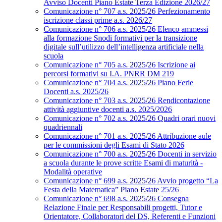
Avviso Docenti Piano Estate Terza Edizione 2026/27
Comunicazione n° 707 a.s. 2025/26 Perfezionamento
iscrizione classi prime a.s. 2026/27
Comunicazione n° 706 a.s. 2025/26 Elenco ammessi
alla formazione Snodi formativi per la transizione
digitale sull’utilizzo dell’intelligenza artificiale nella
scuola
Comunicazione n° 705 a.s. 2025/26 Iscrizione ai
percorsi formativi su I.A. PNRR DM 219
Comunicazione n° 704 a.s. 2025/26 Piano Ferie
Docenti a.s. 2025/26
Comunicazione n° 703 a.s. 2025/26 Rendicontazione
attività aggiuntive docenti a.s. 2025/2026
Comunicazione n° 702 a.s. 2025/26 Quadri orari nuovi
quadriennali
Comunicazione n° 701 a.s. 2025/26 Attribuzione aule
per le commissioni degli Esami di Stato 2026
Comunicazione n° 700 a.s. 2025/26 Docenti in servizio
a scuola durante le prove scritte Esami di maturità -
Modalità operative
Comunicazione n° 699 a.s. 2025/26 Avvio progetto “La
Festa della Matematica” Piano Estate 25/26
Comunicazione n° 698 a.s. 2025/26 Consegna
Relazione Finale per Responsabili progetti, Tutor e
Orientatore, Collaboratori del DS, Referenti e Funzioni