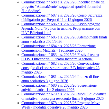
Comunicazione n° 688 a.s. 2025/26 Incontro finale del
progetto “AllenaMente” soggiorni sportivi‑formativi
"Le Sodine"
Comunicazione n° 687 a.s. 2025/26 Corso Sicurezza
obbligatorio per Preposti 11 e 12 giugno 2026
Comunicazione n° 686 a.s. 2025/26 Avvio progetto
Agenda Nord “Python in azione: Programmare con
l'IA” Edizioni 1 e 2
Comunicazione n° 685 a.s. 2025/26 Adempimenti finali
anno scolastico 2025/2026
Comunicazione n° 684 a.s. 2025/26 Formazione
Commissioni Maturità - I edizione 2026
Comunicazione n° 683 a.s. 2025/26 Festival teatro
OTIS, Oltreconfini 'Il teatro incontra la scuola"
Comunicazione n° 682 a.s. 2025/26 Convocazione
consiglio di classe straordinario 3 B Informatico 28
maggio 2026
Comunicazione n° 681 a.s. 2025/26 Pranzo di fine
anno scolastico 3 giugno 2026
Comunicazione n° 680 a.s. 2025/26 Sospensione
attività didattica 1 e 2 giugno 2026
Comunicazione n° 679 a.s. 2025/26 Moduli di didattica
orientativa - consegna resoconto finale 8 giugno 2026
Comunicazione n° 678 a.s. 2025/26 Progetto Move
Week - modalità operative 28 maggio 2026