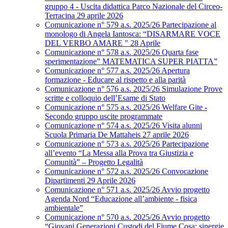
gruppo 4 - Uscita didattica Parco Nazionale del Circeo-
Terracina 29 aprile 2026
Comunicazione n° 579 a.s. 2025/26 Partecipazione al
monologo di Angela Iantosca: “DISARMARE VOCE
DEL VERBO AMARE " 28 Aprile
Comunicazione n° 578 a.s. 2025/26 Quarta fase
sperimentazione” MATEMATICA SUPER PIATTA”
Comunicazione n° 577 a.s. 2025/26 Apertura
formazione - Educare al rispetto e alla parità
Comunicazione n° 576 a.s. 2025/26 Simulazione Prove
scritte e colloquio dell’Esame di Stato
Comunicazione n° 575 a.s. 2025/26 Welfare Gite -
Secondo gruppo uscite programmate
Comunicazione n° 574 a.s. 2025/26 Visita alunni
Scuola Primaria De Mattaheis 27 aprile 2026
Comunicazione n° 573 a.s. 2025/26 Partecipazione
all’evento “La Messa alla Prova tra Giustizia e
Comunità” – Progetto Legalità
Comunicazione n° 572 a.s. 2025/26 Convocazione
Dipartimenti 29 Aprile 2026
Comunicazione n° 571 a.s. 2025/26 Avvio progetto
Agenda Nord “Educazione all’ambiente - fisica
ambientale”
Comunicazione n° 570 a.s. 2025/26 Avvio progetto
“Giovani Generazioni Custodi del Fiume Cosa: sinergie