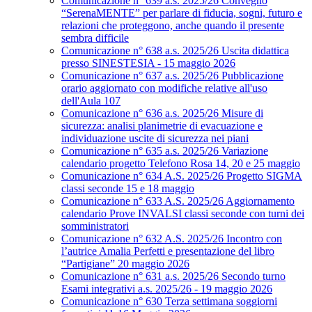
Comunicazione n° 639 a.s. 2025/26 Convegno
“SerenaMENTE” per parlare di fiducia, sogni, futuro e
relazioni che proteggono, anche quando il presente
sembra difficile
Comunicazione n° 638 a.s. 2025/26 Uscita didattica
presso SINESTESIA - 15 maggio 2026
Comunicazione n° 637 a.s. 2025/26 Pubblicazione
orario aggiornato con modifiche relative all'uso
dell'Aula 107
Comunicazione n° 636 a.s. 2025/26 Misure di
sicurezza: analisi planimetrie di evacuazione e
individuazione uscite di sicurezza nei piani
Comunicazione n° 635 a.s. 2025/26 Variazione
calendario progetto Telefono Rosa 14, 20 e 25 maggio
Comunicazione n° 634 A.S. 2025/26 Progetto SIGMA
classi seconde 15 e 18 maggio
Comunicazione n° 633 A.S. 2025/26 Aggiornamento
calendario Prove INVALSI classi seconde con turni dei
somministratori
Comunicazione n° 632 A.S. 2025/26 Incontro con
l’autrice Amalia Perfetti e presentazione del libro
“Partigiane” 20 maggio 2026
Comunicazione n° 631 a.s. 2025/26 Secondo turno
Esami integrativi a.s. 2025/26 - 19 maggio 2026
Comunicazione n° 630 Terza settimana soggiorni