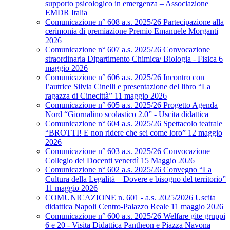
supporto psicologico in emergenza – Associazione
EMDR Italia
Comunicazione n° 608 a.s. 2025/26 Partecipazione alla
cerimonia di premiazione Premio Emanuele Morganti
2026
Comunicazione n° 607 a.s. 2025/26 Convocazione
straordinaria Dipartimento Chimica/ Biologia - Fisica 6
maggio 2026
Comunicazione n° 606 a.s. 2025/26 Incontro con
l’autrice Silvia Cinelli e presentazione del libro “La
ragazza di Cinecittà” 11 maggio 2026
Comunicazione n° 605 a.s. 2025/26 Progetto Agenda
Nord “Giornalino scolastico 2.0” - Uscita didattica
Comunicazione n° 604 a.s. 2025/26 Spettacolo teatrale
“BROTTI! E non ridere che sei come loro” 12 maggio
2026
Comunicazione n° 603 a.s. 2025/26 Convocazione
Collegio dei Docenti venerdì 15 Maggio 2026
Comunicazione n° 602 a.s. 2025/26 Convegno “La
Cultura della Legalità – Dovere e bisogno del territorio”
11 maggio 2026
COMUNICAZIONE n. 601 - a.s. 2025/2026 Uscita
didattica Napoli Centro-Palazzo Reale 11 maggio 2026
Comunicazione n° 600 a.s. 2025/26 Welfare gite gruppi
6 e 20 - Visita Didattica Pantheon e Piazza Navona