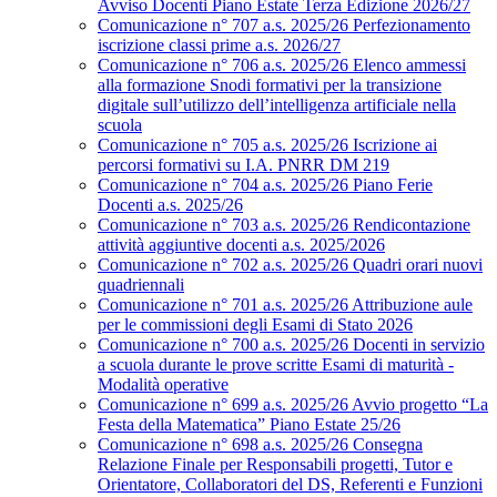
Avviso Docenti Piano Estate Terza Edizione 2026/27
Comunicazione n° 707 a.s. 2025/26 Perfezionamento
iscrizione classi prime a.s. 2026/27
Comunicazione n° 706 a.s. 2025/26 Elenco ammessi
alla formazione Snodi formativi per la transizione
digitale sull’utilizzo dell’intelligenza artificiale nella
scuola
Comunicazione n° 705 a.s. 2025/26 Iscrizione ai
percorsi formativi su I.A. PNRR DM 219
Comunicazione n° 704 a.s. 2025/26 Piano Ferie
Docenti a.s. 2025/26
Comunicazione n° 703 a.s. 2025/26 Rendicontazione
attività aggiuntive docenti a.s. 2025/2026
Comunicazione n° 702 a.s. 2025/26 Quadri orari nuovi
quadriennali
Comunicazione n° 701 a.s. 2025/26 Attribuzione aule
per le commissioni degli Esami di Stato 2026
Comunicazione n° 700 a.s. 2025/26 Docenti in servizio
a scuola durante le prove scritte Esami di maturità -
Modalità operative
Comunicazione n° 699 a.s. 2025/26 Avvio progetto “La
Festa della Matematica” Piano Estate 25/26
Comunicazione n° 698 a.s. 2025/26 Consegna
Relazione Finale per Responsabili progetti, Tutor e
Orientatore, Collaboratori del DS, Referenti e Funzioni