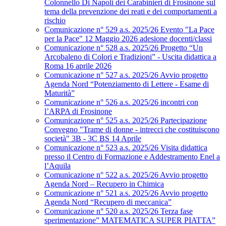
Colonnello Di Napoli dei Carabinieri di Frosinone sul
tema della prevenzione dei reati e dei comportamenti a
rischio
Comunicazione n° 529 a.s. 2025/26 Evento "La Pace
per la Pace" 12 Maggio 2026 adesione docenti/classi
Comunicazione n° 528 a.s. 2025/26 Progetto “Un
Arcobaleno di Colori e Tradizioni” - Uscita didattica a
Roma 16 aprile 2026
Comunicazione n° 527 a.s. 2025/26 Avvio progetto
Agenda Nord “Potenziamento di Lettere - Esame di
Maturità”
Comunicazione n° 526 a.s. 2025/26 incontri con
l’ARPA di Frosinone
Comunicazione n° 525 a.s. 2025/26 Partecipazione
Convegno "Trame di donne - intrecci che costituiscono
società" 3B - 3C BS 14 Aprile
Comunicazione n° 523 a.s. 2025/26 Visita didattica
presso il Centro di Formazione e Addestramento Enel a
l’Aquila
Comunicazione n° 522 a.s. 2025/26 Avvio progetto
Agenda Nord – Recupero in Chimica
Comunicazione n° 521 a.s. 2025/26 Avvio progetto
Agenda Nord “Recupero di meccanica”
Comunicazione n° 520 a.s. 2025/26 Terza fase
sperimentazione” MATEMATICA SUPER PIATTA”