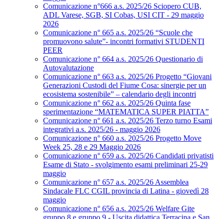
Comunicazione n°666 a.s. 2025/26 Sciopero CUB,
ADL Varese, SGB, SI Cobas, USI CIT - 29 maggio
2026
Comunicazione n° 665 a.s. 2025/26 “Scuole che
promuovono salute”- incontri formativi STUDENTI
PEER
Comunicazione n° 664 a.s. 2025/26 Questionario di
Autovalutazione
Comunicazione n° 663 a.s. 2025/26 Progetto “Giovani
Generazioni Custodi del Fiume Cosa: sinergie per un
ecosistema sostenibile” – calendario degli incontri
Comunicazione n° 662 a.s. 2025/26 Quinta fase
sperimentazione “MATEMATICA SUPER PIATTA”
Comunicazione n° 661 a.s. 2025/26 Terzo turno Esami
integrativi a.s. 2025/26 - maggio 2026
Comunicazione n° 660 a.s. 2025/26 Progetto Move
Week 25, 28 e 29 Maggio 2026
Comunicazione n° 659 a.s. 2025/26 Candidati privatisti
Esame di Stato - svolgimento esami preliminari 25-29
maggio
Comunicazione n° 657 a.s. 2025/26 Assemblea
Sindacale FLC CGIL provincia di Latina - giovedì 28
maggio
Comunicazione n° 656 a.s. 2025/26 Welfare Gite
gruppo 8 e gruppo 9 - Uscita didattica Terracina e San