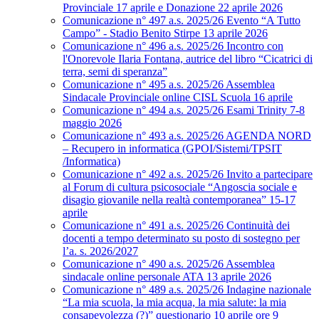
Provinciale 17 aprile e Donazione 22 aprile 2026
Comunicazione n° 497 a.s. 2025/26 Evento “A Tutto
Campo” - Stadio Benito Stirpe 13 aprile 2026
Comunicazione n° 496 a.s. 2025/26 Incontro con
l'Onorevole Ilaria Fontana, autrice del libro “Cicatrici di
terra, semi di speranza”
Comunicazione n° 495 a.s. 2025/26 Assemblea
Sindacale Provinciale online CISL Scuola 16 aprile
Comunicazione n° 494 a.s. 2025/26 Esami Trinity 7-8
maggio 2026
Comunicazione n° 493 a.s. 2025/26 AGENDA NORD
– Recupero in informatica (GPOI/Sistemi/TPSIT
/Informatica)
Comunicazione n° 492 a.s. 2025/26 Invito a partecipare
al Forum di cultura psicosociale “Angoscia sociale e
disagio giovanile nella realtà contemporanea” 15-17
aprile
Comunicazione n° 491 a.s. 2025/26 Continuità dei
docenti a tempo determinato su posto di sostegno per
l’a. s. 2026/2027
Comunicazione n° 490 a.s. 2025/26 Assemblea
sindacale online personale ATA 13 aprile 2026
Comunicazione n° 489 a.s. 2025/26 Indagine nazionale
“La mia scuola, la mia acqua, la mia salute: la mia
consapevolezza (?)” questionario 10 aprile ore 9