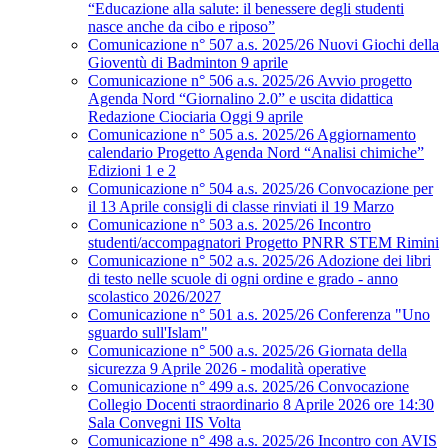
“Educazione alla salute: il benessere degli studenti
nasce anche da cibo e riposo”
Comunicazione n° 507 a.s. 2025/26 Nuovi Giochi della
Gioventù di Badminton 9 aprile
Comunicazione n° 506 a.s. 2025/26 Avvio progetto
Agenda Nord “Giornalino 2.0” e uscita didattica
Redazione Ciociaria Oggi 9 aprile
Comunicazione n° 505 a.s. 2025/26 Aggiornamento
calendario Progetto Agenda Nord “Analisi chimiche”
Edizioni 1 e 2
Comunicazione n° 504 a.s. 2025/26 Convocazione per
il 13 Aprile consigli di classe rinviati il 19 Marzo
Comunicazione n° 503 a.s. 2025/26 Incontro
studenti/accompagnatori Progetto PNRR STEM Rimini
Comunicazione n° 502 a.s. 2025/26 Adozione dei libri
di testo nelle scuole di ogni ordine e grado - anno
scolastico 2026/2027
Comunicazione n° 501 a.s. 2025/26 Conferenza "Uno
sguardo sull'Islam"
Comunicazione n° 500 a.s. 2025/26 Giornata della
sicurezza 9 Aprile 2026 - modalità operative
Comunicazione n° 499 a.s. 2025/26 Convocazione
Collegio Docenti straordinario 8 Aprile 2026 ore 14:30
Sala Convegni IIS Volta
Comunicazione n° 498 a.s. 2025/26 Incontro con AVIS