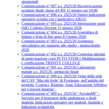
strumentali
Comunicazione n° 697 a.s. 2025/26 Riconvocazione
scrutinio finale classe 4A BS 15 giugno ore 10:00
Comunicazione n° 696 a.s. 2025/26 Sintesi indicazioni
operative scrutini con l’applicativo ARGO
Comunicazione n° 695 a.s. 2025/26 Integrazione punti
OdG Collegio Docenti 15 giugno 2026
Comunicazione n° 694 a.s. 2025/26 Assemblea di
Istituto e festa di fine anno 8 Giugno 2026
Comunicazione n° 693 a.s. 2025/26 Assistenza
specialistica per supporto allo studio - giugno/luglio
2026
Comunicazione n° 692 a.s. 2025/26 Consegna attestati
di partecipazione corsi PCTO STEM e Multilinguismo
e certificazione TRINITY COLLEGE
Comunicazione n° 691 a.s. 2025/26 Laboratorio
teatrale a.s. 2025/26, spettacolo finale
Comunicazione n° 690 a.s. 2025/26 Visita della sede
del CAV ‘Mai più ferite’ di Frosinone, nell’ambito del
progetto ‘Conosci, Rispetta, Ama: Educazione Affettiva
per Crescere Insieme’ .
Comunicazione n° 689 a.s. 2025/26 “AscoltaMI” –
Servizio per il benessere delle studentesse e degli
studenti. Indicazioni operative per studenti, famiglie e
Istituzioni scolastiche.