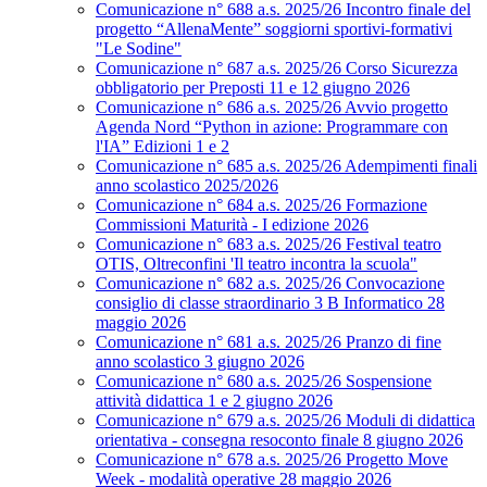
Comunicazione n° 688 a.s. 2025/26 Incontro finale del
progetto “AllenaMente” soggiorni sportivi‑formativi
"Le Sodine"
Comunicazione n° 687 a.s. 2025/26 Corso Sicurezza
obbligatorio per Preposti 11 e 12 giugno 2026
Comunicazione n° 686 a.s. 2025/26 Avvio progetto
Agenda Nord “Python in azione: Programmare con
l'IA” Edizioni 1 e 2
Comunicazione n° 685 a.s. 2025/26 Adempimenti finali
anno scolastico 2025/2026
Comunicazione n° 684 a.s. 2025/26 Formazione
Commissioni Maturità - I edizione 2026
Comunicazione n° 683 a.s. 2025/26 Festival teatro
OTIS, Oltreconfini 'Il teatro incontra la scuola"
Comunicazione n° 682 a.s. 2025/26 Convocazione
consiglio di classe straordinario 3 B Informatico 28
maggio 2026
Comunicazione n° 681 a.s. 2025/26 Pranzo di fine
anno scolastico 3 giugno 2026
Comunicazione n° 680 a.s. 2025/26 Sospensione
attività didattica 1 e 2 giugno 2026
Comunicazione n° 679 a.s. 2025/26 Moduli di didattica
orientativa - consegna resoconto finale 8 giugno 2026
Comunicazione n° 678 a.s. 2025/26 Progetto Move
Week - modalità operative 28 maggio 2026