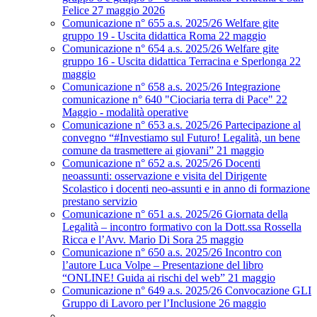
Felice 27 maggio 2026
Comunicazione n° 655 a.s. 2025/26 Welfare gite
gruppo 19 - Uscita didattica Roma 22 maggio
Comunicazione n° 654 a.s. 2025/26 Welfare gite
gruppo 16 - Uscita didattica Terracina e Sperlonga 22
maggio
Comunicazione n° 658 a.s. 2025/26 Integrazione
comunicazione n° 640 "Ciociaria terra di Pace" 22
Maggio - modalità operative
Comunicazione n° 653 a.s. 2025/26 Partecipazione al
convegno “#Investiamo sul Futuro! Legalità, un bene
comune da trasmettere ai giovani” 21 maggio
Comunicazione n° 652 a.s. 2025/26 Docenti
neoassunti: osservazione e visita del Dirigente
Scolastico i docenti neo-assunti e in anno di formazione
prestano servizio
Comunicazione n° 651 a.s. 2025/26 Giornata della
Legalità – incontro formativo con la Dott.ssa Rossella
Ricca e l’Avv. Mario Di Sora 25 maggio
Comunicazione n° 650 a.s. 2025/26 Incontro con
l’autore Luca Volpe – Presentazione del libro
“ONLINE! Guida ai rischi del web” 21 maggio
Comunicazione n° 649 a.s. 2025/26 Convocazione GLI
Gruppo di Lavoro per l’Inclusione 26 maggio