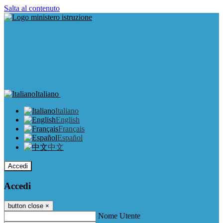
Salta al contenuto
Italiano
Italiano
English
Français
Español
中文
Accedi
Accedi
button close
×
Nome Utente