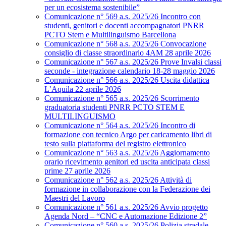
per un ecosistema sostenibile”
Comunicazione n° 569 a.s. 2025/26 Incontro con
studenti, genitori e docenti accompagnatori PNRR
PCTO Stem e Multilinguismo Barcellona
Comunicazione n° 568 a.s. 2025/26 Convocazione
consiglio di classe straordinario 4AM 28 aprile 2026
Comunicazione n° 567 a.s. 2025/26 Prove Invalsi classi
seconde - integrazione calendario 18-28 maggio 2026
Comunicazione n° 566 a.s. 2025/26 Uscita didattica
L’Aquila 22 aprile 2026
Comunicazione n° 565 a.s. 2025/26 Scorrimento
graduatoria studenti PNRR PCTO STEM E
MULTILINGUISMO
Comunicazione n° 564 a.s. 2025/26 Incontro di
formazione con tecnico Argo per caricamento libri di
testo sulla piattaforma del registro elettronico
Comunicazione n° 563 a.s. 2025/26 Aggiornamento
orario ricevimento genitori ed uscita anticipata classi
prime 27 aprile 2026
Comunicazione n° 562 a.s. 2025/26 Attività di
formazione in collaborazione con la Federazione dei
Maestri del Lavoro
Comunicazione n° 561 a.s. 2025/26 Avvio progetto
Agenda Nord – “CNC e Automazione Edizione 2”
Comunicazione n° 560 a.s. 2025/26 Polizia stradale