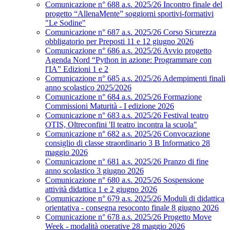
Comunicazione n° 688 a.s. 2025/26 Incontro finale del
progetto “AllenaMente” soggiorni sportivi‑formativi
"Le Sodine"
Comunicazione n° 687 a.s. 2025/26 Corso Sicurezza
obbligatorio per Preposti 11 e 12 giugno 2026
Comunicazione n° 686 a.s. 2025/26 Avvio progetto
Agenda Nord “Python in azione: Programmare con
l'IA” Edizioni 1 e 2
Comunicazione n° 685 a.s. 2025/26 Adempimenti finali
anno scolastico 2025/2026
Comunicazione n° 684 a.s. 2025/26 Formazione
Commissioni Maturità - I edizione 2026
Comunicazione n° 683 a.s. 2025/26 Festival teatro
OTIS, Oltreconfini 'Il teatro incontra la scuola"
Comunicazione n° 682 a.s. 2025/26 Convocazione
consiglio di classe straordinario 3 B Informatico 28
maggio 2026
Comunicazione n° 681 a.s. 2025/26 Pranzo di fine
anno scolastico 3 giugno 2026
Comunicazione n° 680 a.s. 2025/26 Sospensione
attività didattica 1 e 2 giugno 2026
Comunicazione n° 679 a.s. 2025/26 Moduli di didattica
orientativa - consegna resoconto finale 8 giugno 2026
Comunicazione n° 678 a.s. 2025/26 Progetto Move
Week - modalità operative 28 maggio 2026