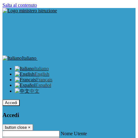
Salta al contenuto
Italiano
Italiano
English
Français
Español
中文
Accedi
Accedi
button close
×
Nome Utente