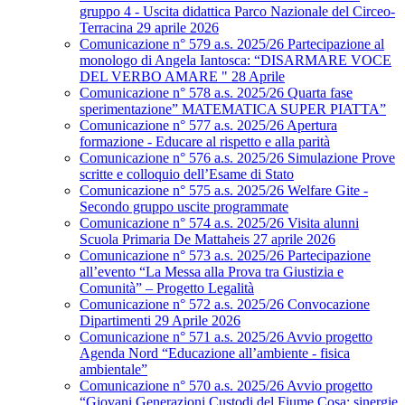
gruppo 4 - Uscita didattica Parco Nazionale del Circeo-
Terracina 29 aprile 2026
Comunicazione n° 579 a.s. 2025/26 Partecipazione al
monologo di Angela Iantosca: “DISARMARE VOCE
DEL VERBO AMARE " 28 Aprile
Comunicazione n° 578 a.s. 2025/26 Quarta fase
sperimentazione” MATEMATICA SUPER PIATTA”
Comunicazione n° 577 a.s. 2025/26 Apertura
formazione - Educare al rispetto e alla parità
Comunicazione n° 576 a.s. 2025/26 Simulazione Prove
scritte e colloquio dell’Esame di Stato
Comunicazione n° 575 a.s. 2025/26 Welfare Gite -
Secondo gruppo uscite programmate
Comunicazione n° 574 a.s. 2025/26 Visita alunni
Scuola Primaria De Mattaheis 27 aprile 2026
Comunicazione n° 573 a.s. 2025/26 Partecipazione
all’evento “La Messa alla Prova tra Giustizia e
Comunità” – Progetto Legalità
Comunicazione n° 572 a.s. 2025/26 Convocazione
Dipartimenti 29 Aprile 2026
Comunicazione n° 571 a.s. 2025/26 Avvio progetto
Agenda Nord “Educazione all’ambiente - fisica
ambientale”
Comunicazione n° 570 a.s. 2025/26 Avvio progetto
“Giovani Generazioni Custodi del Fiume Cosa: sinergie