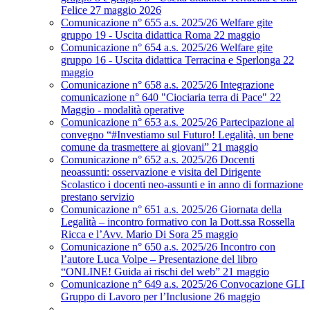
Felice 27 maggio 2026
Comunicazione n° 655 a.s. 2025/26 Welfare gite
gruppo 19 - Uscita didattica Roma 22 maggio
Comunicazione n° 654 a.s. 2025/26 Welfare gite
gruppo 16 - Uscita didattica Terracina e Sperlonga 22
maggio
Comunicazione n° 658 a.s. 2025/26 Integrazione
comunicazione n° 640 "Ciociaria terra di Pace" 22
Maggio - modalità operative
Comunicazione n° 653 a.s. 2025/26 Partecipazione al
convegno “#Investiamo sul Futuro! Legalità, un bene
comune da trasmettere ai giovani” 21 maggio
Comunicazione n° 652 a.s. 2025/26 Docenti
neoassunti: osservazione e visita del Dirigente
Scolastico i docenti neo-assunti e in anno di formazione
prestano servizio
Comunicazione n° 651 a.s. 2025/26 Giornata della
Legalità – incontro formativo con la Dott.ssa Rossella
Ricca e l’Avv. Mario Di Sora 25 maggio
Comunicazione n° 650 a.s. 2025/26 Incontro con
l’autore Luca Volpe – Presentazione del libro
“ONLINE! Guida ai rischi del web” 21 maggio
Comunicazione n° 649 a.s. 2025/26 Convocazione GLI
Gruppo di Lavoro per l’Inclusione 26 maggio