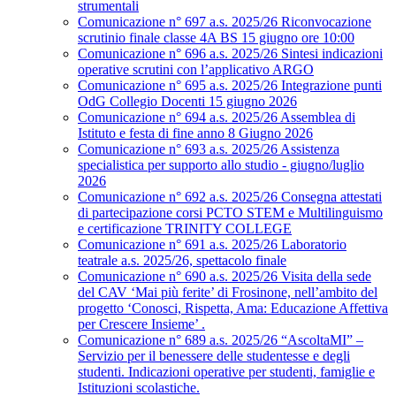
strumentali
Comunicazione n° 697 a.s. 2025/26 Riconvocazione
scrutinio finale classe 4A BS 15 giugno ore 10:00
Comunicazione n° 696 a.s. 2025/26 Sintesi indicazioni
operative scrutini con l’applicativo ARGO
Comunicazione n° 695 a.s. 2025/26 Integrazione punti
OdG Collegio Docenti 15 giugno 2026
Comunicazione n° 694 a.s. 2025/26 Assemblea di
Istituto e festa di fine anno 8 Giugno 2026
Comunicazione n° 693 a.s. 2025/26 Assistenza
specialistica per supporto allo studio - giugno/luglio
2026
Comunicazione n° 692 a.s. 2025/26 Consegna attestati
di partecipazione corsi PCTO STEM e Multilinguismo
e certificazione TRINITY COLLEGE
Comunicazione n° 691 a.s. 2025/26 Laboratorio
teatrale a.s. 2025/26, spettacolo finale
Comunicazione n° 690 a.s. 2025/26 Visita della sede
del CAV ‘Mai più ferite’ di Frosinone, nell’ambito del
progetto ‘Conosci, Rispetta, Ama: Educazione Affettiva
per Crescere Insieme’ .
Comunicazione n° 689 a.s. 2025/26 “AscoltaMI” –
Servizio per il benessere delle studentesse e degli
studenti. Indicazioni operative per studenti, famiglie e
Istituzioni scolastiche.