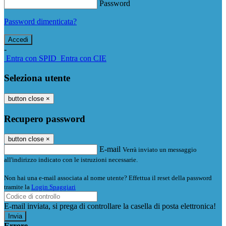
Password
Password dimenticata?
-
Entra con SPID
Entra con CIE
Seleziona utente
button close
×
Recupero password
button close
×
E-mail
Verrà inviato un messaggio
all'indirizzo indicato con le istruzioni necessarie.
Non hai una e-mail associata al nome utente? Effettua il reset della password
tramite la
Login Spaggiari
E-mail inviata, si prega di controllare la casella di posta elettronica!
Errore