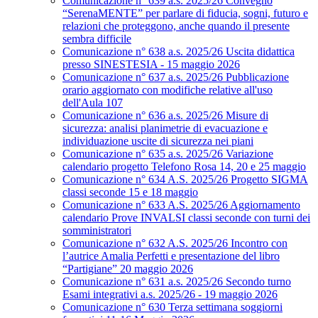
Comunicazione n° 639 a.s. 2025/26 Convegno
“SerenaMENTE” per parlare di fiducia, sogni, futuro e
relazioni che proteggono, anche quando il presente
sembra difficile
Comunicazione n° 638 a.s. 2025/26 Uscita didattica
presso SINESTESIA - 15 maggio 2026
Comunicazione n° 637 a.s. 2025/26 Pubblicazione
orario aggiornato con modifiche relative all'uso
dell'Aula 107
Comunicazione n° 636 a.s. 2025/26 Misure di
sicurezza: analisi planimetrie di evacuazione e
individuazione uscite di sicurezza nei piani
Comunicazione n° 635 a.s. 2025/26 Variazione
calendario progetto Telefono Rosa 14, 20 e 25 maggio
Comunicazione n° 634 A.S. 2025/26 Progetto SIGMA
classi seconde 15 e 18 maggio
Comunicazione n° 633 A.S. 2025/26 Aggiornamento
calendario Prove INVALSI classi seconde con turni dei
somministratori
Comunicazione n° 632 A.S. 2025/26 Incontro con
l’autrice Amalia Perfetti e presentazione del libro
“Partigiane” 20 maggio 2026
Comunicazione n° 631 a.s. 2025/26 Secondo turno
Esami integrativi a.s. 2025/26 - 19 maggio 2026
Comunicazione n° 630 Terza settimana soggiorni