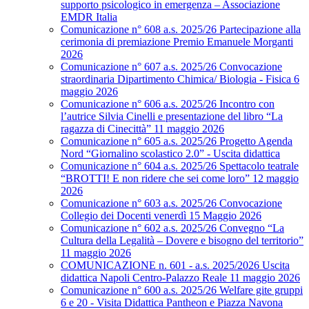
supporto psicologico in emergenza – Associazione
EMDR Italia
Comunicazione n° 608 a.s. 2025/26 Partecipazione alla
cerimonia di premiazione Premio Emanuele Morganti
2026
Comunicazione n° 607 a.s. 2025/26 Convocazione
straordinaria Dipartimento Chimica/ Biologia - Fisica 6
maggio 2026
Comunicazione n° 606 a.s. 2025/26 Incontro con
l’autrice Silvia Cinelli e presentazione del libro “La
ragazza di Cinecittà” 11 maggio 2026
Comunicazione n° 605 a.s. 2025/26 Progetto Agenda
Nord “Giornalino scolastico 2.0” - Uscita didattica
Comunicazione n° 604 a.s. 2025/26 Spettacolo teatrale
“BROTTI! E non ridere che sei come loro” 12 maggio
2026
Comunicazione n° 603 a.s. 2025/26 Convocazione
Collegio dei Docenti venerdì 15 Maggio 2026
Comunicazione n° 602 a.s. 2025/26 Convegno “La
Cultura della Legalità – Dovere e bisogno del territorio”
11 maggio 2026
COMUNICAZIONE n. 601 - a.s. 2025/2026 Uscita
didattica Napoli Centro-Palazzo Reale 11 maggio 2026
Comunicazione n° 600 a.s. 2025/26 Welfare gite gruppi
6 e 20 - Visita Didattica Pantheon e Piazza Navona