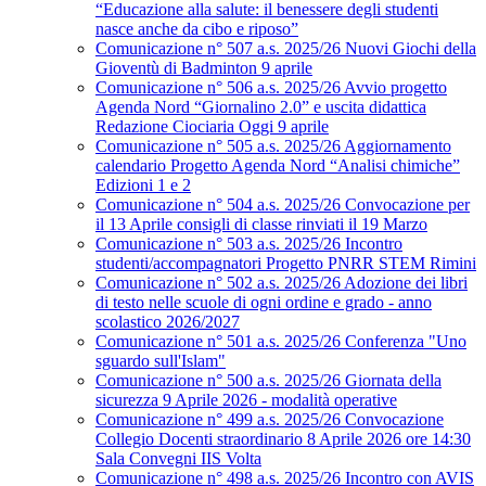
“Educazione alla salute: il benessere degli studenti
nasce anche da cibo e riposo”
Comunicazione n° 507 a.s. 2025/26 Nuovi Giochi della
Gioventù di Badminton 9 aprile
Comunicazione n° 506 a.s. 2025/26 Avvio progetto
Agenda Nord “Giornalino 2.0” e uscita didattica
Redazione Ciociaria Oggi 9 aprile
Comunicazione n° 505 a.s. 2025/26 Aggiornamento
calendario Progetto Agenda Nord “Analisi chimiche”
Edizioni 1 e 2
Comunicazione n° 504 a.s. 2025/26 Convocazione per
il 13 Aprile consigli di classe rinviati il 19 Marzo
Comunicazione n° 503 a.s. 2025/26 Incontro
studenti/accompagnatori Progetto PNRR STEM Rimini
Comunicazione n° 502 a.s. 2025/26 Adozione dei libri
di testo nelle scuole di ogni ordine e grado - anno
scolastico 2026/2027
Comunicazione n° 501 a.s. 2025/26 Conferenza "Uno
sguardo sull'Islam"
Comunicazione n° 500 a.s. 2025/26 Giornata della
sicurezza 9 Aprile 2026 - modalità operative
Comunicazione n° 499 a.s. 2025/26 Convocazione
Collegio Docenti straordinario 8 Aprile 2026 ore 14:30
Sala Convegni IIS Volta
Comunicazione n° 498 a.s. 2025/26 Incontro con AVIS