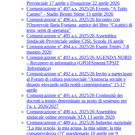
Provinciale 17 aprile e Donazione 22 aprile 2026
Comunicazione n° 497 a.s. 2025/26 Evento “A Tutto
Campo” - Stadio Benito Stirpe 13 aprile 2026
Comunicazione n° 496 a.s. 2025/26 Incontro con
l'Onorevole Ilaria Fontana, autrice del libro “Cicatrici di
terra, semi di speranza”
Comunicazione n° 495 a.s. 2025/26 Assemblea
Sindacale Provinciale online CISL Scuola 16 aprile
Comunicazione n° 494 a.s. 2025/26 Esami Trinity 7-8
maggio 2026
Comunicazione n° 493 a.s. 2025/26 AGENDA NORD
– Recupero in informatica (GPOI/Sistemi/TPSIT
/Informatica)
Comunicazione n° 492 a.s. 2025/26 Invito a partecipare
al Forum di cultura psicosociale “Angoscia sociale e
disagio giovanile nella realtà contemporanea” 15-17
aprile
Comunicazione n° 491 a.s. 2025/26 Continuità dei
docenti a tempo determinato su posto di sostegno per
l’a. s. 2026/2027
Comunicazione n° 490 a.s. 2025/26 Assemblea
sindacale online personale ATA 13 aprile 2026
Comunicazione n° 489 a.s. 2025/26 Indagine nazionale
“La mia scuola, la mia acqua, la mia salute: la mia
consapevolezza (?)” questionario 10 aprile ore 9