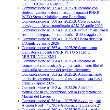
per un ecosistema sostenibile”
Comunicazione n° 569 a.s. 2025/26 Incontro con
studenti, genitori e docenti accompagnatori PNRR
PCTO Stem e Multilinguismo Barcellona
Comunicazione n° 568 a.s. 2025/26 Convocazione
consiglio di classe straordinario 4AM 28 aprile 2026
Comunicazione n° 567 a.s. 2025/26 Prove Invalsi classi
seconde - integrazione calendario 18-28 maggio 2026
Comunicazione n° 566 a.s. 2025/26 Uscita didattica
L’Aquila 22 aprile 2026
Comunicazione n° 565 a.s. 2025/26 Scorrimento
graduatoria studenti PNRR PCTO STEM E
MULTILINGUISMO
Comunicazione n° 564 a.s. 2025/26 Incontro di
formazione con tecnico Argo per caricamento libri di
testo sulla piattaforma del registro elettronico
Comunicazione n° 563 a.s. 2025/26 Aggiornamento
orario ricevimento genitori ed uscita anticipata classi
prime 27 aprile 2026
Comunicazione n° 562 a.s. 2025/26 Attività di
formazione in collaborazione con la Federazione dei
Maestri del Lavoro
Comunicazione n° 561 a.s. 2025/26 Avvio progetto
Agenda Nord – “CNC e Automazione Edizione 2”
Comunicazione n° 560 a.s. 2025/26 Polizia stradale