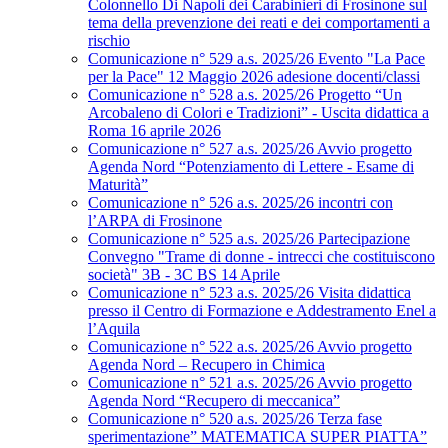
Colonnello Di Napoli dei Carabinieri di Frosinone sul
tema della prevenzione dei reati e dei comportamenti a
rischio
Comunicazione n° 529 a.s. 2025/26 Evento "La Pace
per la Pace" 12 Maggio 2026 adesione docenti/classi
Comunicazione n° 528 a.s. 2025/26 Progetto “Un
Arcobaleno di Colori e Tradizioni” - Uscita didattica a
Roma 16 aprile 2026
Comunicazione n° 527 a.s. 2025/26 Avvio progetto
Agenda Nord “Potenziamento di Lettere - Esame di
Maturità”
Comunicazione n° 526 a.s. 2025/26 incontri con
l’ARPA di Frosinone
Comunicazione n° 525 a.s. 2025/26 Partecipazione
Convegno "Trame di donne - intrecci che costituiscono
società" 3B - 3C BS 14 Aprile
Comunicazione n° 523 a.s. 2025/26 Visita didattica
presso il Centro di Formazione e Addestramento Enel a
l’Aquila
Comunicazione n° 522 a.s. 2025/26 Avvio progetto
Agenda Nord – Recupero in Chimica
Comunicazione n° 521 a.s. 2025/26 Avvio progetto
Agenda Nord “Recupero di meccanica”
Comunicazione n° 520 a.s. 2025/26 Terza fase
sperimentazione” MATEMATICA SUPER PIATTA”