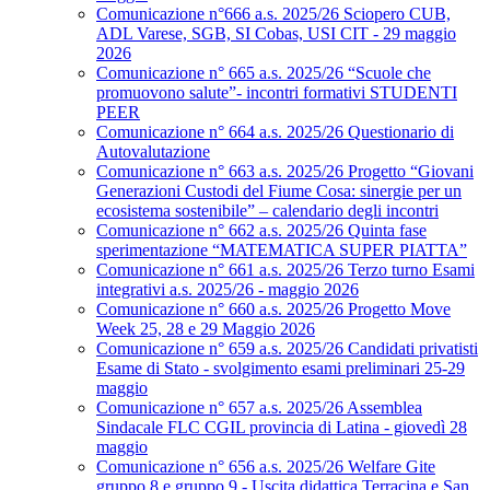
Comunicazione n°666 a.s. 2025/26 Sciopero CUB,
ADL Varese, SGB, SI Cobas, USI CIT - 29 maggio
2026
Comunicazione n° 665 a.s. 2025/26 “Scuole che
promuovono salute”- incontri formativi STUDENTI
PEER
Comunicazione n° 664 a.s. 2025/26 Questionario di
Autovalutazione
Comunicazione n° 663 a.s. 2025/26 Progetto “Giovani
Generazioni Custodi del Fiume Cosa: sinergie per un
ecosistema sostenibile” – calendario degli incontri
Comunicazione n° 662 a.s. 2025/26 Quinta fase
sperimentazione “MATEMATICA SUPER PIATTA”
Comunicazione n° 661 a.s. 2025/26 Terzo turno Esami
integrativi a.s. 2025/26 - maggio 2026
Comunicazione n° 660 a.s. 2025/26 Progetto Move
Week 25, 28 e 29 Maggio 2026
Comunicazione n° 659 a.s. 2025/26 Candidati privatisti
Esame di Stato - svolgimento esami preliminari 25-29
maggio
Comunicazione n° 657 a.s. 2025/26 Assemblea
Sindacale FLC CGIL provincia di Latina - giovedì 28
maggio
Comunicazione n° 656 a.s. 2025/26 Welfare Gite
gruppo 8 e gruppo 9 - Uscita didattica Terracina e San