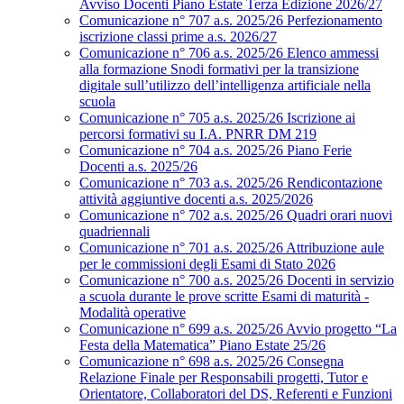
Avviso Docenti Piano Estate Terza Edizione 2026/27
Comunicazione n° 707 a.s. 2025/26 Perfezionamento
iscrizione classi prime a.s. 2026/27
Comunicazione n° 706 a.s. 2025/26 Elenco ammessi
alla formazione Snodi formativi per la transizione
digitale sull’utilizzo dell’intelligenza artificiale nella
scuola
Comunicazione n° 705 a.s. 2025/26 Iscrizione ai
percorsi formativi su I.A. PNRR DM 219
Comunicazione n° 704 a.s. 2025/26 Piano Ferie
Docenti a.s. 2025/26
Comunicazione n° 703 a.s. 2025/26 Rendicontazione
attività aggiuntive docenti a.s. 2025/2026
Comunicazione n° 702 a.s. 2025/26 Quadri orari nuovi
quadriennali
Comunicazione n° 701 a.s. 2025/26 Attribuzione aule
per le commissioni degli Esami di Stato 2026
Comunicazione n° 700 a.s. 2025/26 Docenti in servizio
a scuola durante le prove scritte Esami di maturità -
Modalità operative
Comunicazione n° 699 a.s. 2025/26 Avvio progetto “La
Festa della Matematica” Piano Estate 25/26
Comunicazione n° 698 a.s. 2025/26 Consegna
Relazione Finale per Responsabili progetti, Tutor e
Orientatore, Collaboratori del DS, Referenti e Funzioni