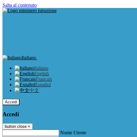
Salta al contenuto
Italiano
Italiano
English
Français
Español
中文
Accedi
Accedi
button close
×
Nome Utente