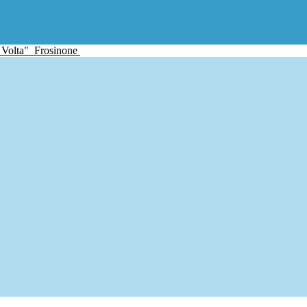
 Volta"
Frosinone