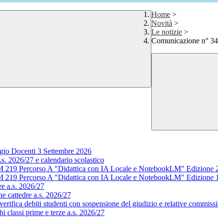
Home
>
Novità
>
Le notizie
>
Comunicazione n° 341 
gio Docenti 3 Settembre 2026
s. 2026/27 e calendario scolastico
M 219 Percorso A "Didattica con IA Locale e NotebookLM" Edizione 
M 219 Percorso A "Didattica con IA Locale e NotebookLM" Edizione 
e a.s. 2026/27
e cattedre a.s. 2026/27
rifica debiti studenti con sospensione del giudizio e relative commissi
 classi prime e terze a.s. 2026/27