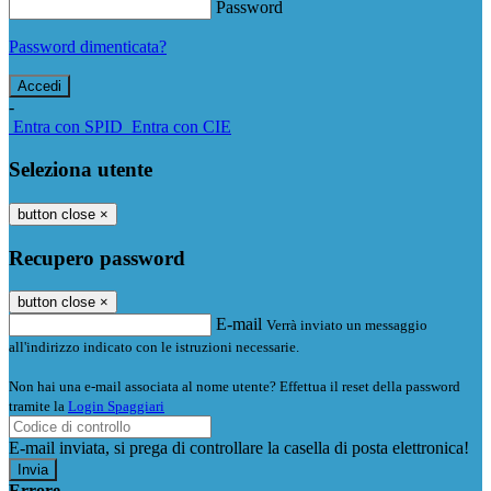
Password
Password dimenticata?
-
Entra con SPID
Entra con CIE
Seleziona utente
button close
×
Recupero password
button close
×
E-mail
Verrà inviato un messaggio
all'indirizzo indicato con le istruzioni necessarie.
Non hai una e-mail associata al nome utente? Effettua il reset della password
tramite la
Login Spaggiari
E-mail inviata, si prega di controllare la casella di posta elettronica!
Errore