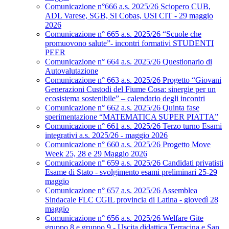
Comunicazione n°666 a.s. 2025/26 Sciopero CUB,
ADL Varese, SGB, SI Cobas, USI CIT - 29 maggio
2026
Comunicazione n° 665 a.s. 2025/26 “Scuole che
promuovono salute”- incontri formativi STUDENTI
PEER
Comunicazione n° 664 a.s. 2025/26 Questionario di
Autovalutazione
Comunicazione n° 663 a.s. 2025/26 Progetto “Giovani
Generazioni Custodi del Fiume Cosa: sinergie per un
ecosistema sostenibile” – calendario degli incontri
Comunicazione n° 662 a.s. 2025/26 Quinta fase
sperimentazione “MATEMATICA SUPER PIATTA”
Comunicazione n° 661 a.s. 2025/26 Terzo turno Esami
integrativi a.s. 2025/26 - maggio 2026
Comunicazione n° 660 a.s. 2025/26 Progetto Move
Week 25, 28 e 29 Maggio 2026
Comunicazione n° 659 a.s. 2025/26 Candidati privatisti
Esame di Stato - svolgimento esami preliminari 25-29
maggio
Comunicazione n° 657 a.s. 2025/26 Assemblea
Sindacale FLC CGIL provincia di Latina - giovedì 28
maggio
Comunicazione n° 656 a.s. 2025/26 Welfare Gite
gruppo 8 e gruppo 9 - Uscita didattica Terracina e San