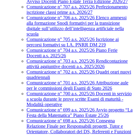
Avviso Docenti Piano Estate Terza Edizione 2026/27
Comunicazione n° 707 a.s. 2025/26 Perfezionamento
iscrizione classi prime a.s. 2026/27
Comunicazione n° 706 a.s. 2025/26 Elenco ammessi
alla formazione Snodi formativi per la transizione
digitale sull’utilizzo dell’intelligenza artificiale nella
scuola
Comunicazione n° 705 a.s. 2025/26 Iscrizione ai
percorsi formativi su I.A. PNRR DM 219
Comunicazione n° 704 a.s. 2025/26 Piano Ferie
Docenti a.s. 2025/26
Comunicazione n° 703 a.s. 2025/26 Rendicontazione
attività aggiuntive docenti a.s. 2025/2026
Comunicazione n° 702 a.s. 2025/26 Quadri orari nuovi
quadriennali
Comunicazione n° 701 a.s. 2025/26 Attribuzione aule
per le commissioni degli Esami di Stato 2026
Comunicazione n° 700 a.s. 2025/26 Docenti in servizio
a scuola durante le prove scritte Esami di maturità -
Modalità operative
Comunicazione n° 699 a.s. 2025/26 Avvio progetto “La
Festa della Matematica” Piano Estate 25/26
Comunicazione n° 698 a.s. 2025/26 Consegna
Relazione Finale per Responsabili progetti, Tutor e
Orientatore, Collaboratori del DS, Referenti e Funzioni