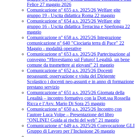
Felice 27 maggio 2026
Comunicazione n° 655 a.s. 2025/26 Welfare gite
gruppo 19 - Uscita didattica Roma 22 maggio
Comunicazione n° 654 a.s. 2025/26 Welfare gite
gruppo 16 - Uscita didattica Terracina e Sperlonga 22
maggio
Comunicazione n° 658 a.s. 2025/26 Integrazione
comunicazione n° 640 "Ciociaria terra di Pace" 22
Maggio - modalità operative
Comunicazione n° 653 a.s. 2025/26 Partecipazione al
convegno “#Investiamo sul Futuro! Legalità, un bene
comune da trasmettere ai giovani” 21 maggio
Comunicazione n° 652 a.s. 2025/26 Docenti
neoassunti: osservazione e visita del Dirigente
Scolastico i docenti neo-assunti e in anno di formazione
prestano servizio
Comunicazione n° 651 a.s. 2025/26 Giornata della
Legalità – incontro formativo con la Dott.ssa Rossella
Ricca e l’Avv. Mario Di Sora 25 maggio
Comunicazione n° 650 a.s. 2025/26 Incontro con
l’autore Luca Volpe – Presentazione del libro
“ONLINE! Guida ai rischi del web” 21 maggio
Comunicazione n° 649 a.s. 2025/26 Convocazione GLI
Gruppo di Lavoro per l’Inclusione 26 maggio