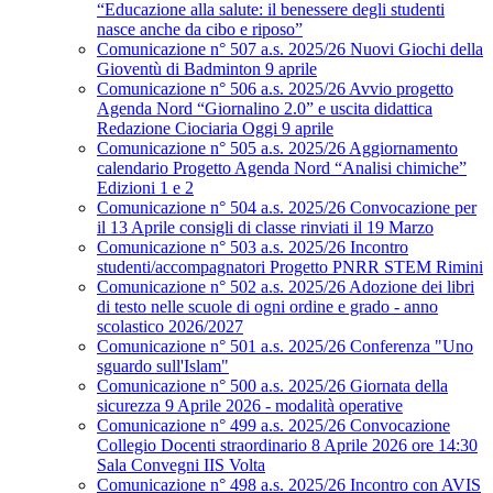
“Educazione alla salute: il benessere degli studenti
nasce anche da cibo e riposo”
Comunicazione n° 507 a.s. 2025/26 Nuovi Giochi della
Gioventù di Badminton 9 aprile
Comunicazione n° 506 a.s. 2025/26 Avvio progetto
Agenda Nord “Giornalino 2.0” e uscita didattica
Redazione Ciociaria Oggi 9 aprile
Comunicazione n° 505 a.s. 2025/26 Aggiornamento
calendario Progetto Agenda Nord “Analisi chimiche”
Edizioni 1 e 2
Comunicazione n° 504 a.s. 2025/26 Convocazione per
il 13 Aprile consigli di classe rinviati il 19 Marzo
Comunicazione n° 503 a.s. 2025/26 Incontro
studenti/accompagnatori Progetto PNRR STEM Rimini
Comunicazione n° 502 a.s. 2025/26 Adozione dei libri
di testo nelle scuole di ogni ordine e grado - anno
scolastico 2026/2027
Comunicazione n° 501 a.s. 2025/26 Conferenza "Uno
sguardo sull'Islam"
Comunicazione n° 500 a.s. 2025/26 Giornata della
sicurezza 9 Aprile 2026 - modalità operative
Comunicazione n° 499 a.s. 2025/26 Convocazione
Collegio Docenti straordinario 8 Aprile 2026 ore 14:30
Sala Convegni IIS Volta
Comunicazione n° 498 a.s. 2025/26 Incontro con AVIS