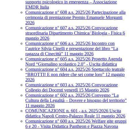
supporto psicologico in emergenza – Associazione
EMDR Italia
Comunicazione n° 608 a.s. 2025/26 Partecipazione alla
cerimonia di premiazione Premio Emanuele Morganti
2026
Comunicazione n° 607 a.s. 2025/26 Convocazione
straordinaria Dipartimento Chimica/ Biologia - Fisica 6
maggio 2026
Comunicazione n° 606 a.s. 2025/26 Incontro con
l’autrice Silvia Cinelli e presentazione del libro “La
ragazza di Cinecittà” 11 maggio 2026
Comunicazione n° 605 a.s. 2025/26 Progetto Agenda
Nord “Giornalino scolastico 2.0” - Uscita didattica
Comunicazione n° 604 a.s. 2025/26 Spettacolo teatrale
“BROTTI! E non ridere che sei come loro” 12 maggio
2026
Comunicazione n° 603 a.s. 2025/26 Convocazione
Collegio dei Docenti venerdì 15 Maggio 2026
Comunicazione n° 602 a.s. 2025/26 Convegno “La
Cultura della Legalità – Dovere e bisogno del territorio”
11 maggio 2026
COMUNICAZIONE n. 601 - a.s. 2025/2026 Uscita
didattica Napoli Centro-Palazzo Reale 11 maggio 2026
Comunicazione n° 600 a.s. 2025/26 Welfare gite gruppi
6 e 20 - Visita Didattica Pantheon e Piazza Navona