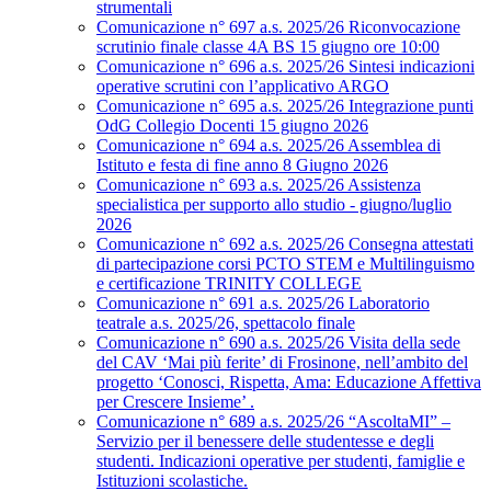
strumentali
Comunicazione n° 697 a.s. 2025/26 Riconvocazione
scrutinio finale classe 4A BS 15 giugno ore 10:00
Comunicazione n° 696 a.s. 2025/26 Sintesi indicazioni
operative scrutini con l’applicativo ARGO
Comunicazione n° 695 a.s. 2025/26 Integrazione punti
OdG Collegio Docenti 15 giugno 2026
Comunicazione n° 694 a.s. 2025/26 Assemblea di
Istituto e festa di fine anno 8 Giugno 2026
Comunicazione n° 693 a.s. 2025/26 Assistenza
specialistica per supporto allo studio - giugno/luglio
2026
Comunicazione n° 692 a.s. 2025/26 Consegna attestati
di partecipazione corsi PCTO STEM e Multilinguismo
e certificazione TRINITY COLLEGE
Comunicazione n° 691 a.s. 2025/26 Laboratorio
teatrale a.s. 2025/26, spettacolo finale
Comunicazione n° 690 a.s. 2025/26 Visita della sede
del CAV ‘Mai più ferite’ di Frosinone, nell’ambito del
progetto ‘Conosci, Rispetta, Ama: Educazione Affettiva
per Crescere Insieme’ .
Comunicazione n° 689 a.s. 2025/26 “AscoltaMI” –
Servizio per il benessere delle studentesse e degli
studenti. Indicazioni operative per studenti, famiglie e
Istituzioni scolastiche.