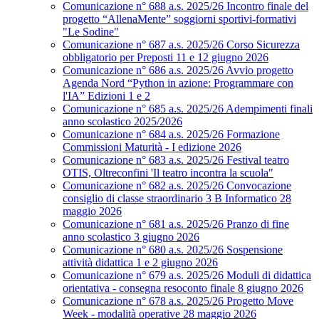
Comunicazione n° 688 a.s. 2025/26 Incontro finale del
progetto “AllenaMente” soggiorni sportivi‑formativi
"Le Sodine"
Comunicazione n° 687 a.s. 2025/26 Corso Sicurezza
obbligatorio per Preposti 11 e 12 giugno 2026
Comunicazione n° 686 a.s. 2025/26 Avvio progetto
Agenda Nord “Python in azione: Programmare con
l'IA” Edizioni 1 e 2
Comunicazione n° 685 a.s. 2025/26 Adempimenti finali
anno scolastico 2025/2026
Comunicazione n° 684 a.s. 2025/26 Formazione
Commissioni Maturità - I edizione 2026
Comunicazione n° 683 a.s. 2025/26 Festival teatro
OTIS, Oltreconfini 'Il teatro incontra la scuola"
Comunicazione n° 682 a.s. 2025/26 Convocazione
consiglio di classe straordinario 3 B Informatico 28
maggio 2026
Comunicazione n° 681 a.s. 2025/26 Pranzo di fine
anno scolastico 3 giugno 2026
Comunicazione n° 680 a.s. 2025/26 Sospensione
attività didattica 1 e 2 giugno 2026
Comunicazione n° 679 a.s. 2025/26 Moduli di didattica
orientativa - consegna resoconto finale 8 giugno 2026
Comunicazione n° 678 a.s. 2025/26 Progetto Move
Week - modalità operative 28 maggio 2026