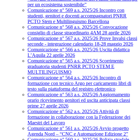
per un ecosistema sostenibile”
Comunicazione n° 569 a.s. 2025/26 Incontro con
studenti, genitori e docenti accompagnatori PNRR
PCTO Stem e Multilinguismo Barcellona
Comunicazione n° 568 a.s. 2025/26 Convocazione
consiglio di classe straordinario 4AM 28 aprile 2026
Comunicazione n° 567 a.s. 2025/26 Prove Invalsi classi
seconde - integrazione calendario 18-28 maggio 2026
Comunicazione n° 566 a.s. 2025/26 Uscita didattica
L’Aquila 22 aprile 2026
Comunicazione n° 565 a.s. 2025/26 Scorrimento
graduatoria studenti PNRR PCTO STEM E
MULTILINGUISMO
Comunicazione n° 564 a.s. 2025/26 Incontro di
formazione con tecnico Argo per caricamento libri di
testo sulla piattaforma del registro elettronico
Comunicazione n° 563 a.s. 2025/26 Aggiornamento
orario ricevimento genitori ed uscita anticipata classi
prime 27 aprile 2026
Comunicazione n° 562 a.s. 2025/26 Attività di
formazione in collaborazione con la Federazione dei
Maestri del Lavoro
Comunicazione n° 561 a.s. 2025/26 Avvio progetto
Agenda Nord – “CNC e Automazione Edizione 2”
Comunicazione n° 560 a.s. 2025/26 Polizia stradale