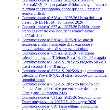
Comunicazione n° 639 a.s. 2025/26 Convegno
“SerenaMENTE” per parlare di fiducia, sogni, futuro e
relazioni che proteggono, anche quando il presente
sembra difficile
Comunicazione n° 638 a.s. 2025/26 Uscita didattica
presso SINESTESIA - 15 maggio 2026
Comunicazione n° 637 a.s. 2025/26 Pubblicazione
orario aggiornato con modifiche relative all'uso
dell'Aula 107
Comunicazione n° 636 a.s. 2025/26 Misure di
sicurezza: analisi planimetrie di evacuazione e
individuazione uscite di sicurezza nei piani
Comunicazione n° 635 a.s. 2025/26 Variazione
calendario progetto Telefono Rosa 14, 20 e 25 maggio
Comunicazione n° 634 A.S. 2025/26 Progetto SIGMA
classi seconde 15 e 18 maggio
Comunicazione n° 633 A.S. 2025/26 Aggiornamento
calendario Prove INVALSI classi seconde con turni dei
somministratori
Comunicazione n° 632 A.S. 2025/26 Incontro con
l’autrice Amalia Perfetti e presentazione del libro
“Partigiane” 20 maggio 2026
Comunicazione n° 631 a.s. 2025/26 Secondo turno
Esami integrativi a.s. 2025/26 - 19 maggio 2026
Comunicazione n° 630 Terza settimana soggiorni