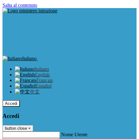
Salta al contenuto
Italiano
Italiano
English
Français
Español
中文
Accedi
Accedi
button close
×
Nome Utente