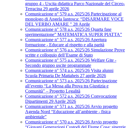
gruppo 4 - Uscita didattica Parco Nazionale del Circeo-
Terracina 29 aprile 2026
Comunicazione n° 579 a.s. 2025/26 Partecipazione al
monologo di Angela Iantosca: “DISARMARE VOCE
DEL VERBO AMARE " 28 Aprile
Comunicazione n° 578 a.s. 2025/26 Quarta fase
sperimentazione” MATEMATICA SUPER PIATTA”
Comunicazione n° 577 a.s. 2025/26 Apertura
formazione - Educare al rispetto e alla parità
Comunicazione n° 576 a.s. 2025/26 Simulazione Prove
scritte e colloquio dell’Esame di Stato
Comunicazione n° 575 a.s. 2025/26 Welfare Gite -
Secondo gruppo uscite programmate
Comunicazione n° 574 a.s. 2025/26 Visita alunni
Scuola Primaria De Mattaheis 27 aprile 2026
Comunicazione n° 573 a.s. 2025/26 Partecipazione
all’evento “La Messa alla Prova tra Giustizia e
Comunità” – Progetto Legalità
Comunicazione n° 572 a.s. 2025/26 Convocazione
Dipartimenti 29 Aprile 2026
Comunicazione n° 571 a.s. 2025/26 Avvio progetto
Agenda Nord “Educazione all’ambiente - fisica
ambientale”
Comunicazione n° 570 a.s. 2025/26 Avvio progetto
“Giovani Generazioni Custodi del Fiume Cosa: sinergie