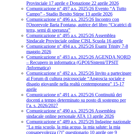
Provinciale 17 aprile e Donazione 22 aprile 2026
Comunicazione n° 497 a.s. 2025/26 Evento “A Tutto
Campo” - Stadio Benito Stirpe 13 aprile 2026
Comunicazione n° 496 a.s. 2025/26 Incontro con
l'Onorevole Ilaria Fontana, autrice del libro “Cicatrici di
terra, semi di speranza”
Comunicazione n° 495 a.s. 2025/26 Assemblea
Sindacale Provinciale online CISL Scuola 16 aprile
Comunicazione n° 494 a.s. 2025/26 Esami Trinity 7-8
maggio 2026
Comunicazione n° 493 a.s. 2025/26 AGENDA NORD
– Recupero in informatica (GPOI/Sistemi/TPSIT
/Informatica)
Comunicazione n° 492 a.s. 2025/26 Invito a partecipare
al Forum di cultura psicosociale “Angoscia sociale e
disagio giovanile nella realtà contemporanea” 15-17
aprile
Comunicazione n° 491 a.s. 2025/26 Continuità dei
docenti a tempo determinato su posto di sostegno per
l’a. s. 2026/2027
Comunicazione n° 490 a.s. 2025/26 Assemblea
sindacale online personale ATA 13 aprile 2026
Comunicazione n° 489 a.s. 2025/26 Indagine nazionale
“La mia scuola, la mia acqua, la mia salute: la mia
consapevolezza (?)” questionario 10 aprile ore 9