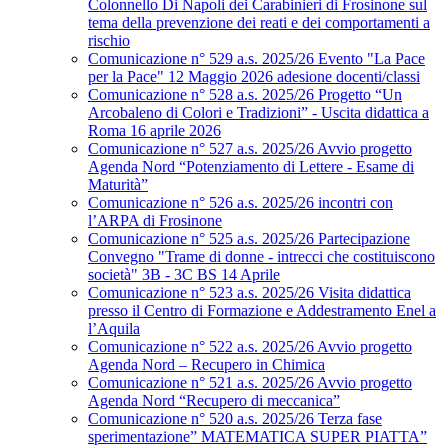
Colonnello Di Napoli dei Carabinieri di Frosinone sul
tema della prevenzione dei reati e dei comportamenti a
rischio
Comunicazione n° 529 a.s. 2025/26 Evento "La Pace
per la Pace" 12 Maggio 2026 adesione docenti/classi
Comunicazione n° 528 a.s. 2025/26 Progetto “Un
Arcobaleno di Colori e Tradizioni” - Uscita didattica a
Roma 16 aprile 2026
Comunicazione n° 527 a.s. 2025/26 Avvio progetto
Agenda Nord “Potenziamento di Lettere - Esame di
Maturità”
Comunicazione n° 526 a.s. 2025/26 incontri con
l’ARPA di Frosinone
Comunicazione n° 525 a.s. 2025/26 Partecipazione
Convegno "Trame di donne - intrecci che costituiscono
società" 3B - 3C BS 14 Aprile
Comunicazione n° 523 a.s. 2025/26 Visita didattica
presso il Centro di Formazione e Addestramento Enel a
l’Aquila
Comunicazione n° 522 a.s. 2025/26 Avvio progetto
Agenda Nord – Recupero in Chimica
Comunicazione n° 521 a.s. 2025/26 Avvio progetto
Agenda Nord “Recupero di meccanica”
Comunicazione n° 520 a.s. 2025/26 Terza fase
sperimentazione” MATEMATICA SUPER PIATTA”