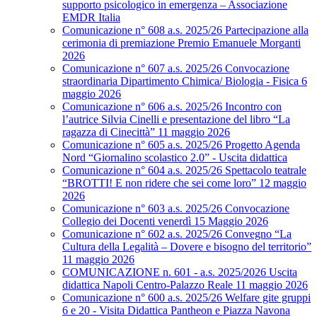
supporto psicologico in emergenza – Associazione
EMDR Italia
Comunicazione n° 608 a.s. 2025/26 Partecipazione alla
cerimonia di premiazione Premio Emanuele Morganti
2026
Comunicazione n° 607 a.s. 2025/26 Convocazione
straordinaria Dipartimento Chimica/ Biologia - Fisica 6
maggio 2026
Comunicazione n° 606 a.s. 2025/26 Incontro con
l’autrice Silvia Cinelli e presentazione del libro “La
ragazza di Cinecittà” 11 maggio 2026
Comunicazione n° 605 a.s. 2025/26 Progetto Agenda
Nord “Giornalino scolastico 2.0” - Uscita didattica
Comunicazione n° 604 a.s. 2025/26 Spettacolo teatrale
“BROTTI! E non ridere che sei come loro” 12 maggio
2026
Comunicazione n° 603 a.s. 2025/26 Convocazione
Collegio dei Docenti venerdì 15 Maggio 2026
Comunicazione n° 602 a.s. 2025/26 Convegno “La
Cultura della Legalità – Dovere e bisogno del territorio”
11 maggio 2026
COMUNICAZIONE n. 601 - a.s. 2025/2026 Uscita
didattica Napoli Centro-Palazzo Reale 11 maggio 2026
Comunicazione n° 600 a.s. 2025/26 Welfare gite gruppi
6 e 20 - Visita Didattica Pantheon e Piazza Navona