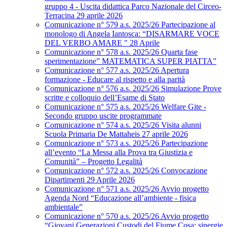
gruppo 4 - Uscita didattica Parco Nazionale del Circeo-
Terracina 29 aprile 2026
Comunicazione n° 579 a.s. 2025/26 Partecipazione al
monologo di Angela Iantosca: “DISARMARE VOCE
DEL VERBO AMARE " 28 Aprile
Comunicazione n° 578 a.s. 2025/26 Quarta fase
sperimentazione” MATEMATICA SUPER PIATTA”
Comunicazione n° 577 a.s. 2025/26 Apertura
formazione - Educare al rispetto e alla parità
Comunicazione n° 576 a.s. 2025/26 Simulazione Prove
scritte e colloquio dell’Esame di Stato
Comunicazione n° 575 a.s. 2025/26 Welfare Gite -
Secondo gruppo uscite programmate
Comunicazione n° 574 a.s. 2025/26 Visita alunni
Scuola Primaria De Mattaheis 27 aprile 2026
Comunicazione n° 573 a.s. 2025/26 Partecipazione
all’evento “La Messa alla Prova tra Giustizia e
Comunità” – Progetto Legalità
Comunicazione n° 572 a.s. 2025/26 Convocazione
Dipartimenti 29 Aprile 2026
Comunicazione n° 571 a.s. 2025/26 Avvio progetto
Agenda Nord “Educazione all’ambiente - fisica
ambientale”
Comunicazione n° 570 a.s. 2025/26 Avvio progetto
“Giovani Generazioni Custodi del Fiume Cosa: sinergie