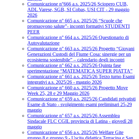
Comunicazione n°666 a.s. 2025/26 Sciopero CUB,
ADL Varese, SGB, SI Cobas, USI CIT - 29 maggio
2026
Comunicazione n° 665 a.s. 2025/26 “Scuole che
promuovono salute”- incontri formativi STUDENTI
PEER
Comunicazione n° 664 a.s. 2025/26 Questionario di
Autovalutazione
Comunicazione n° 663 a.s. 2025/26 Progetto “Giovani
Generazioni Custodi del Fiume Cosa: sinergie per un
ecosistema sostenibile” – calendario degli incontri
Comunicazione n° 662 a.s. 2025/26 Quinta fase
sperimentazione “MATEMATICA SUPER PIATTA”
Comunicazione n° 661 a.s. 2025/26 Terzo turno Esami
integrativi a.s. 2025/26 - maggio 2026
Comunicazione n° 660 a.s. 2025/26 Progetto Move
Week 25, 28 e 29 Maggio 2026
Comunicazione n° 659 a.s. 2025/26 Candidati privatisti
Esame di Stato - svolgimento esami preliminari 25-29
maggio
Comunicazione n° 657 a.s. 2025/26 Assemblea
Sindacale FLC CGIL provincia di Latina - giovedì 28
maggio
Comunicazione n° 656 a.s. 2025/26 Welfare Gite
gruppo 8 e gruppo 9 - Uscita didattica Terracina e San