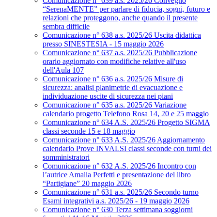
Comunicazione n° 639 a.s. 2025/26 Convegno
“SerenaMENTE” per parlare di fiducia, sogni, futuro e
relazioni che proteggono, anche quando il presente
sembra difficile
Comunicazione n° 638 a.s. 2025/26 Uscita didattica
presso SINESTESIA - 15 maggio 2026
Comunicazione n° 637 a.s. 2025/26 Pubblicazione
orario aggiornato con modifiche relative all'uso
dell'Aula 107
Comunicazione n° 636 a.s. 2025/26 Misure di
sicurezza: analisi planimetrie di evacuazione e
individuazione uscite di sicurezza nei piani
Comunicazione n° 635 a.s. 2025/26 Variazione
calendario progetto Telefono Rosa 14, 20 e 25 maggio
Comunicazione n° 634 A.S. 2025/26 Progetto SIGMA
classi seconde 15 e 18 maggio
Comunicazione n° 633 A.S. 2025/26 Aggiornamento
calendario Prove INVALSI classi seconde con turni dei
somministratori
Comunicazione n° 632 A.S. 2025/26 Incontro con
l’autrice Amalia Perfetti e presentazione del libro
“Partigiane” 20 maggio 2026
Comunicazione n° 631 a.s. 2025/26 Secondo turno
Esami integrativi a.s. 2025/26 - 19 maggio 2026
Comunicazione n° 630 Terza settimana soggiorni