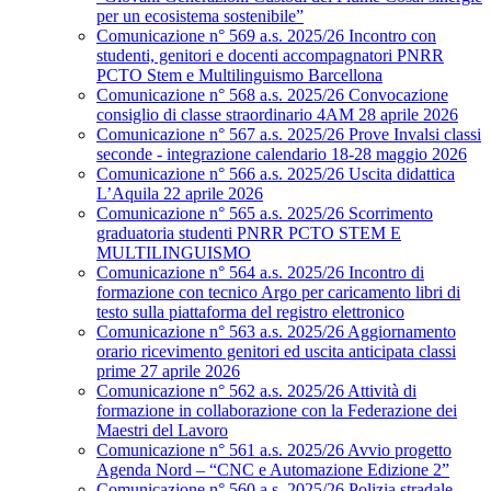
per un ecosistema sostenibile”
Comunicazione n° 569 a.s. 2025/26 Incontro con
studenti, genitori e docenti accompagnatori PNRR
PCTO Stem e Multilinguismo Barcellona
Comunicazione n° 568 a.s. 2025/26 Convocazione
consiglio di classe straordinario 4AM 28 aprile 2026
Comunicazione n° 567 a.s. 2025/26 Prove Invalsi classi
seconde - integrazione calendario 18-28 maggio 2026
Comunicazione n° 566 a.s. 2025/26 Uscita didattica
L’Aquila 22 aprile 2026
Comunicazione n° 565 a.s. 2025/26 Scorrimento
graduatoria studenti PNRR PCTO STEM E
MULTILINGUISMO
Comunicazione n° 564 a.s. 2025/26 Incontro di
formazione con tecnico Argo per caricamento libri di
testo sulla piattaforma del registro elettronico
Comunicazione n° 563 a.s. 2025/26 Aggiornamento
orario ricevimento genitori ed uscita anticipata classi
prime 27 aprile 2026
Comunicazione n° 562 a.s. 2025/26 Attività di
formazione in collaborazione con la Federazione dei
Maestri del Lavoro
Comunicazione n° 561 a.s. 2025/26 Avvio progetto
Agenda Nord – “CNC e Automazione Edizione 2”
Comunicazione n° 560 a.s. 2025/26 Polizia stradale