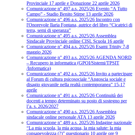
Provinciale 17 aprile e Donazione 22 aprile 2026
Comunicazione n° 497 a.s. 2025/26 Evento “A Tutto
Campo” - Stadio Benito Stirpe 13 aprile 2026
Comunicazione n° 496 a.s. 2025/26 Incontro con
l'Onorevole Ilaria Fontana, autrice del libro “Cicatrici di
terra, semi di speranza”
Comunicazione n° 495 a.s. 2025/26 Assemblea
Sindacale Provinciale online CISL Scuola 16 aprile
Comunicazione n° 494 a.s. 2025/26 Esami Trinity 7-8
maggio 2026
Comunicazione n° 493 a.s. 2025/26 AGENDA NORD
– Recupero in informatica (GPOI/Sistemi/TPSIT
/Informatica)
Comunicazione n° 492 a.s. 2025/26 Invito a partecipare
al Forum di cultura psicosociale “Angoscia sociale e
disagio giovanile nella realtà contemporanea” 15-17
aprile
Comunicazione n° 491 a.s. 2025/26 Continuità dei
docenti a tempo determinato su posto di sostegno per
l’a. s. 2026/2027
Comunicazione n° 490 a.s. 2025/26 Assemblea
sindacale online personale ATA 13 aprile 2026
Comunicazione n° 489 a.s. 2025/26 Indagine nazionale
“La mia scuola, la mia acqua, la mia salute: la mia
consapevolezza (?)” questionario 10 aprile ore 9