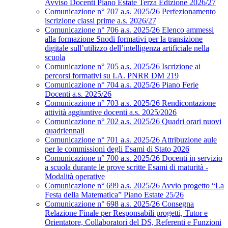
Avviso Docenti Piano Estate Terza Edizione 2026/27
Comunicazione n° 707 a.s. 2025/26 Perfezionamento
iscrizione classi prime a.s. 2026/27
Comunicazione n° 706 a.s. 2025/26 Elenco ammessi
alla formazione Snodi formativi per la transizione
digitale sull’utilizzo dell’intelligenza artificiale nella
scuola
Comunicazione n° 705 a.s. 2025/26 Iscrizione ai
percorsi formativi su I.A. PNRR DM 219
Comunicazione n° 704 a.s. 2025/26 Piano Ferie
Docenti a.s. 2025/26
Comunicazione n° 703 a.s. 2025/26 Rendicontazione
attività aggiuntive docenti a.s. 2025/2026
Comunicazione n° 702 a.s. 2025/26 Quadri orari nuovi
quadriennali
Comunicazione n° 701 a.s. 2025/26 Attribuzione aule
per le commissioni degli Esami di Stato 2026
Comunicazione n° 700 a.s. 2025/26 Docenti in servizio
a scuola durante le prove scritte Esami di maturità -
Modalità operative
Comunicazione n° 699 a.s. 2025/26 Avvio progetto “La
Festa della Matematica” Piano Estate 25/26
Comunicazione n° 698 a.s. 2025/26 Consegna
Relazione Finale per Responsabili progetti, Tutor e
Orientatore, Collaboratori del DS, Referenti e Funzioni