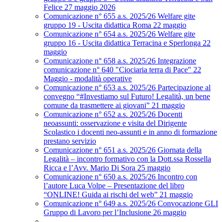
Felice 27 maggio 2026
Comunicazione n° 655 a.s. 2025/26 Welfare gite
gruppo 19 - Uscita didattica Roma 22 maggio
Comunicazione n° 654 a.s. 2025/26 Welfare gite
gruppo 16 - Uscita didattica Terracina e Sperlonga 22
maggio
Comunicazione n° 658 a.s. 2025/26 Integrazione
comunicazione n° 640 "Ciociaria terra di Pace" 22
Maggio - modalità operative
Comunicazione n° 653 a.s. 2025/26 Partecipazione al
convegno “#Investiamo sul Futuro! Legalità, un bene
comune da trasmettere ai giovani” 21 maggio
Comunicazione n° 652 a.s. 2025/26 Docenti
neoassunti: osservazione e visita del Dirigente
Scolastico i docenti neo-assunti e in anno di formazione
prestano servizio
Comunicazione n° 651 a.s. 2025/26 Giornata della
Legalità – incontro formativo con la Dott.ssa Rossella
Ricca e l’Avv. Mario Di Sora 25 maggio
Comunicazione n° 650 a.s. 2025/26 Incontro con
l’autore Luca Volpe – Presentazione del libro
“ONLINE! Guida ai rischi del web” 21 maggio
Comunicazione n° 649 a.s. 2025/26 Convocazione GLI
Gruppo di Lavoro per l’Inclusione 26 maggio