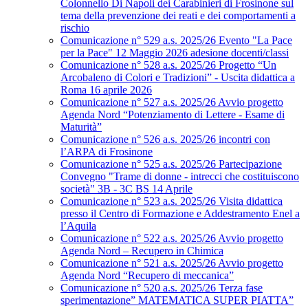
Colonnello Di Napoli dei Carabinieri di Frosinone sul
tema della prevenzione dei reati e dei comportamenti a
rischio
Comunicazione n° 529 a.s. 2025/26 Evento "La Pace
per la Pace" 12 Maggio 2026 adesione docenti/classi
Comunicazione n° 528 a.s. 2025/26 Progetto “Un
Arcobaleno di Colori e Tradizioni” - Uscita didattica a
Roma 16 aprile 2026
Comunicazione n° 527 a.s. 2025/26 Avvio progetto
Agenda Nord “Potenziamento di Lettere - Esame di
Maturità”
Comunicazione n° 526 a.s. 2025/26 incontri con
l’ARPA di Frosinone
Comunicazione n° 525 a.s. 2025/26 Partecipazione
Convegno "Trame di donne - intrecci che costituiscono
società" 3B - 3C BS 14 Aprile
Comunicazione n° 523 a.s. 2025/26 Visita didattica
presso il Centro di Formazione e Addestramento Enel a
l’Aquila
Comunicazione n° 522 a.s. 2025/26 Avvio progetto
Agenda Nord – Recupero in Chimica
Comunicazione n° 521 a.s. 2025/26 Avvio progetto
Agenda Nord “Recupero di meccanica”
Comunicazione n° 520 a.s. 2025/26 Terza fase
sperimentazione” MATEMATICA SUPER PIATTA”