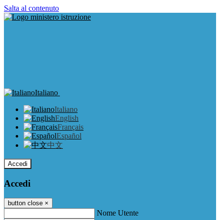
Salta al contenuto
Italiano
Italiano
English
Français
Español
中文
Accedi
Accedi
button close
×
Nome Utente