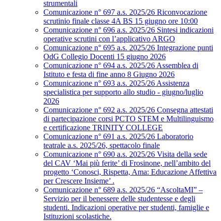
strumentali
Comunicazione n° 697 a.s. 2025/26 Riconvocazione
scrutinio finale classe 4A BS 15 giugno ore 10:00
Comunicazione n° 696 a.s. 2025/26 Sintesi indicazioni
operative scrutini con l’applicativo ARGO
Comunicazione n° 695 a.s. 2025/26 Integrazione punti
OdG Collegio Docenti 15 giugno 2026
Comunicazione n° 694 a.s. 2025/26 Assemblea di
Istituto e festa di fine anno 8 Giugno 2026
Comunicazione n° 693 a.s. 2025/26 Assistenza
specialistica per supporto allo studio - giugno/luglio
2026
Comunicazione n° 692 a.s. 2025/26 Consegna attestati
di partecipazione corsi PCTO STEM e Multilinguismo
e certificazione TRINITY COLLEGE
Comunicazione n° 691 a.s. 2025/26 Laboratorio
teatrale a.s. 2025/26, spettacolo finale
Comunicazione n° 690 a.s. 2025/26 Visita della sede
del CAV ‘Mai più ferite’ di Frosinone, nell’ambito del
progetto ‘Conosci, Rispetta, Ama: Educazione Affettiva
per Crescere Insieme’ .
Comunicazione n° 689 a.s. 2025/26 “AscoltaMI” –
Servizio per il benessere delle studentesse e degli
studenti. Indicazioni operative per studenti, famiglie e
Istituzioni scolastiche.