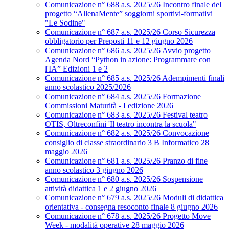
Comunicazione n° 688 a.s. 2025/26 Incontro finale del
progetto “AllenaMente” soggiorni sportivi‑formativi
"Le Sodine"
Comunicazione n° 687 a.s. 2025/26 Corso Sicurezza
obbligatorio per Preposti 11 e 12 giugno 2026
Comunicazione n° 686 a.s. 2025/26 Avvio progetto
Agenda Nord “Python in azione: Programmare con
l'IA” Edizioni 1 e 2
Comunicazione n° 685 a.s. 2025/26 Adempimenti finali
anno scolastico 2025/2026
Comunicazione n° 684 a.s. 2025/26 Formazione
Commissioni Maturità - I edizione 2026
Comunicazione n° 683 a.s. 2025/26 Festival teatro
OTIS, Oltreconfini 'Il teatro incontra la scuola"
Comunicazione n° 682 a.s. 2025/26 Convocazione
consiglio di classe straordinario 3 B Informatico 28
maggio 2026
Comunicazione n° 681 a.s. 2025/26 Pranzo di fine
anno scolastico 3 giugno 2026
Comunicazione n° 680 a.s. 2025/26 Sospensione
attività didattica 1 e 2 giugno 2026
Comunicazione n° 679 a.s. 2025/26 Moduli di didattica
orientativa - consegna resoconto finale 8 giugno 2026
Comunicazione n° 678 a.s. 2025/26 Progetto Move
Week - modalità operative 28 maggio 2026