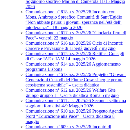
Soggiorno sportivo Marina di Camerota 11/15 Maggio
2026
Comunicazione n° 618 a.s. 2025/26 Incontro con
Mons. Ambrogio Spreafico Comunità di Sant’Egidio
“Non abbiate paura: i giovani, speranza nell’età dell’
intolleranza” - 18 maggio 2026
Comunicazione n° 617 a.s. 2025/26 “Ciociaria Terra di
Pace”- venerdì 22 maggio
Comunicazione n° 616 a.s. 2025/26 Ciclo di Incontri:
Carcere e Privazione di Libertà giovedì 7 maggio
Comunicazione n° 615 a.s. 2025/26 Rettifica Consigli
di Classe IAE e IAM 14 maggio 2026
Comunicazione n° 614 a.s. 2025/26 Aggiornamento
programma Lisbona
Comunicazione n° 613 a.s. 2025/26 Progetto “Giovani
Generazioni Custodi del Fiume Cosa: sinergie per un
ecosistema sostenibile” – uscita didattica
Comunicazione n° 612 a.s. 2025/26 Welfare Gite
gruppo gruppo 1 - Uscita didattica Roma 5 maggio
Comunicazione n° 611 a.s. 2025/26 Seconda settimana
soggiorni formativi 4-9 Maggio 2026
Comunicazione n° 610 a.s. 2025/26 Progetto Agenda
Nord “Educazione alla Pace” - Uscita didattica 8
maggio
Comunicazione n° 609 a.s. 2025/26 Incontri di