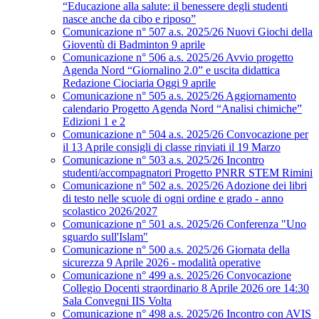
“Educazione alla salute: il benessere degli studenti
nasce anche da cibo e riposo”
Comunicazione n° 507 a.s. 2025/26 Nuovi Giochi della
Gioventù di Badminton 9 aprile
Comunicazione n° 506 a.s. 2025/26 Avvio progetto
Agenda Nord “Giornalino 2.0” e uscita didattica
Redazione Ciociaria Oggi 9 aprile
Comunicazione n° 505 a.s. 2025/26 Aggiornamento
calendario Progetto Agenda Nord “Analisi chimiche”
Edizioni 1 e 2
Comunicazione n° 504 a.s. 2025/26 Convocazione per
il 13 Aprile consigli di classe rinviati il 19 Marzo
Comunicazione n° 503 a.s. 2025/26 Incontro
studenti/accompagnatori Progetto PNRR STEM Rimini
Comunicazione n° 502 a.s. 2025/26 Adozione dei libri
di testo nelle scuole di ogni ordine e grado - anno
scolastico 2026/2027
Comunicazione n° 501 a.s. 2025/26 Conferenza "Uno
sguardo sull'Islam"
Comunicazione n° 500 a.s. 2025/26 Giornata della
sicurezza 9 Aprile 2026 - modalità operative
Comunicazione n° 499 a.s. 2025/26 Convocazione
Collegio Docenti straordinario 8 Aprile 2026 ore 14:30
Sala Convegni IIS Volta
Comunicazione n° 498 a.s. 2025/26 Incontro con AVIS