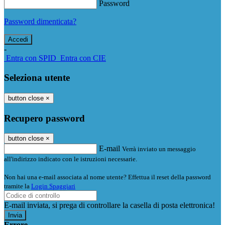
Password
Password dimenticata?
-
Entra con SPID
Entra con CIE
Seleziona utente
button close
×
Recupero password
button close
×
E-mail
Verrà inviato un messaggio
all'indirizzo indicato con le istruzioni necessarie.
Non hai una e-mail associata al nome utente? Effettua il reset della password
tramite la
Login Spaggiari
E-mail inviata, si prega di controllare la casella di posta elettronica!
Errore