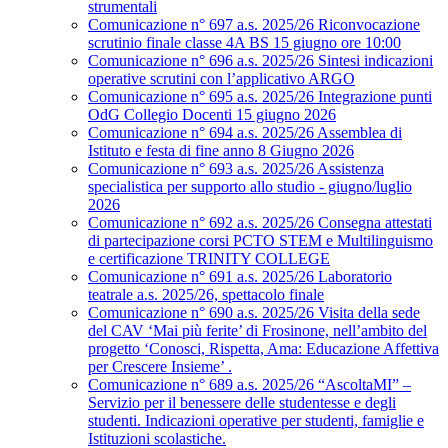
strumentali
Comunicazione n° 697 a.s. 2025/26 Riconvocazione
scrutinio finale classe 4A BS 15 giugno ore 10:00
Comunicazione n° 696 a.s. 2025/26 Sintesi indicazioni
operative scrutini con l’applicativo ARGO
Comunicazione n° 695 a.s. 2025/26 Integrazione punti
OdG Collegio Docenti 15 giugno 2026
Comunicazione n° 694 a.s. 2025/26 Assemblea di
Istituto e festa di fine anno 8 Giugno 2026
Comunicazione n° 693 a.s. 2025/26 Assistenza
specialistica per supporto allo studio - giugno/luglio
2026
Comunicazione n° 692 a.s. 2025/26 Consegna attestati
di partecipazione corsi PCTO STEM e Multilinguismo
e certificazione TRINITY COLLEGE
Comunicazione n° 691 a.s. 2025/26 Laboratorio
teatrale a.s. 2025/26, spettacolo finale
Comunicazione n° 690 a.s. 2025/26 Visita della sede
del CAV ‘Mai più ferite’ di Frosinone, nell’ambito del
progetto ‘Conosci, Rispetta, Ama: Educazione Affettiva
per Crescere Insieme’ .
Comunicazione n° 689 a.s. 2025/26 “AscoltaMI” –
Servizio per il benessere delle studentesse e degli
studenti. Indicazioni operative per studenti, famiglie e
Istituzioni scolastiche.