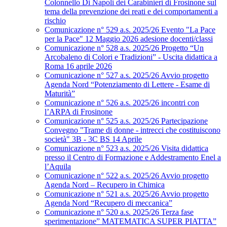
Colonnello Di Napoli dei Carabinieri di Frosinone sul
tema della prevenzione dei reati e dei comportamenti a
rischio
Comunicazione n° 529 a.s. 2025/26 Evento "La Pace
per la Pace" 12 Maggio 2026 adesione docenti/classi
Comunicazione n° 528 a.s. 2025/26 Progetto “Un
Arcobaleno di Colori e Tradizioni” - Uscita didattica a
Roma 16 aprile 2026
Comunicazione n° 527 a.s. 2025/26 Avvio progetto
Agenda Nord “Potenziamento di Lettere - Esame di
Maturità”
Comunicazione n° 526 a.s. 2025/26 incontri con
l’ARPA di Frosinone
Comunicazione n° 525 a.s. 2025/26 Partecipazione
Convegno "Trame di donne - intrecci che costituiscono
società" 3B - 3C BS 14 Aprile
Comunicazione n° 523 a.s. 2025/26 Visita didattica
presso il Centro di Formazione e Addestramento Enel a
l’Aquila
Comunicazione n° 522 a.s. 2025/26 Avvio progetto
Agenda Nord – Recupero in Chimica
Comunicazione n° 521 a.s. 2025/26 Avvio progetto
Agenda Nord “Recupero di meccanica”
Comunicazione n° 520 a.s. 2025/26 Terza fase
sperimentazione” MATEMATICA SUPER PIATTA”