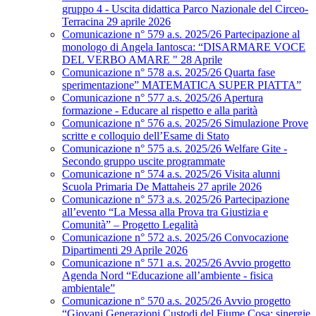
gruppo 4 - Uscita didattica Parco Nazionale del Circeo-
Terracina 29 aprile 2026
Comunicazione n° 579 a.s. 2025/26 Partecipazione al
monologo di Angela Iantosca: “DISARMARE VOCE
DEL VERBO AMARE " 28 Aprile
Comunicazione n° 578 a.s. 2025/26 Quarta fase
sperimentazione” MATEMATICA SUPER PIATTA”
Comunicazione n° 577 a.s. 2025/26 Apertura
formazione - Educare al rispetto e alla parità
Comunicazione n° 576 a.s. 2025/26 Simulazione Prove
scritte e colloquio dell’Esame di Stato
Comunicazione n° 575 a.s. 2025/26 Welfare Gite -
Secondo gruppo uscite programmate
Comunicazione n° 574 a.s. 2025/26 Visita alunni
Scuola Primaria De Mattaheis 27 aprile 2026
Comunicazione n° 573 a.s. 2025/26 Partecipazione
all’evento “La Messa alla Prova tra Giustizia e
Comunità” – Progetto Legalità
Comunicazione n° 572 a.s. 2025/26 Convocazione
Dipartimenti 29 Aprile 2026
Comunicazione n° 571 a.s. 2025/26 Avvio progetto
Agenda Nord “Educazione all’ambiente - fisica
ambientale”
Comunicazione n° 570 a.s. 2025/26 Avvio progetto
“Giovani Generazioni Custodi del Fiume Cosa: sinergie