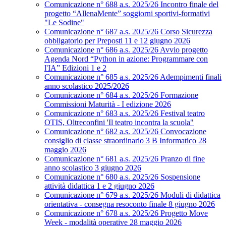
Comunicazione n° 688 a.s. 2025/26 Incontro finale del
progetto “AllenaMente” soggiorni sportivi‑formativi
"Le Sodine"
Comunicazione n° 687 a.s. 2025/26 Corso Sicurezza
obbligatorio per Preposti 11 e 12 giugno 2026
Comunicazione n° 686 a.s. 2025/26 Avvio progetto
Agenda Nord “Python in azione: Programmare con
l'IA” Edizioni 1 e 2
Comunicazione n° 685 a.s. 2025/26 Adempimenti finali
anno scolastico 2025/2026
Comunicazione n° 684 a.s. 2025/26 Formazione
Commissioni Maturità - I edizione 2026
Comunicazione n° 683 a.s. 2025/26 Festival teatro
OTIS, Oltreconfini 'Il teatro incontra la scuola"
Comunicazione n° 682 a.s. 2025/26 Convocazione
consiglio di classe straordinario 3 B Informatico 28
maggio 2026
Comunicazione n° 681 a.s. 2025/26 Pranzo di fine
anno scolastico 3 giugno 2026
Comunicazione n° 680 a.s. 2025/26 Sospensione
attività didattica 1 e 2 giugno 2026
Comunicazione n° 679 a.s. 2025/26 Moduli di didattica
orientativa - consegna resoconto finale 8 giugno 2026
Comunicazione n° 678 a.s. 2025/26 Progetto Move
Week - modalità operative 28 maggio 2026