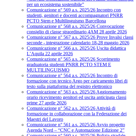
per un ecosistema sostenibile”
Comunicazione n° 569 a.s. 2025/26 Incontro con
studenti, genitori e docenti accompagnatori PNRR
PCTO Stem e Multilinguismo Barcellona
Comunicazione n° 568 a.s. 2025/26 Convocazione
consiglio di classe straordinario 4AM 28 aprile 2026
Comunicazione n° 567 a.s. 2025/26 Prove Invalsi classi
seconde - integrazione calendario 18-28 maggio 2026
Comunicazione n° 566 a.s. 2025/26 Uscita didattica
L’Aquila 22 aprile 2026
Comunicazione n° 565 a.s. 2025/26 Scorrimento
graduatoria studenti PNRR PCTO STEM E
MULTILINGUISMO
Comunicazione n° 564 a.s. 2025/26 Incontro di
formazione con tecnico Argo per caricamento libri di
testo sulla piattaforma del registro elettronico
Comunicazione n° 563 a.s. 2025/26 Aggiornamento
orario ricevimento genitori ed uscita anticipata classi
prime 27 aprile 2026
Comunicazione n° 562 a.s. 2025/26 Attività di
formazione in collaborazione con la Federazione dei
Maestri del Lavoro
Comunicazione n° 561 a.s. 2025/26 Avvio progetto
Agenda Nord – “CNC e Automazione Edizione 2”
Comunicazione n° 560 a.s. 2025/26 Polizia stradale