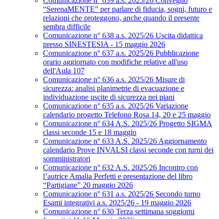
Comunicazione n° 639 a.s. 2025/26 Convegno
“SerenaMENTE” per parlare di fiducia, sogni, futuro e
relazioni che proteggono, anche quando il presente
sembra difficile
Comunicazione n° 638 a.s. 2025/26 Uscita didattica
presso SINESTESIA - 15 maggio 2026
Comunicazione n° 637 a.s. 2025/26 Pubblicazione
orario aggiornato con modifiche relative all'uso
dell'Aula 107
Comunicazione n° 636 a.s. 2025/26 Misure di
sicurezza: analisi planimetrie di evacuazione e
individuazione uscite di sicurezza nei piani
Comunicazione n° 635 a.s. 2025/26 Variazione
calendario progetto Telefono Rosa 14, 20 e 25 maggio
Comunicazione n° 634 A.S. 2025/26 Progetto SIGMA
classi seconde 15 e 18 maggio
Comunicazione n° 633 A.S. 2025/26 Aggiornamento
calendario Prove INVALSI classi seconde con turni dei
somministratori
Comunicazione n° 632 A.S. 2025/26 Incontro con
l’autrice Amalia Perfetti e presentazione del libro
“Partigiane” 20 maggio 2026
Comunicazione n° 631 a.s. 2025/26 Secondo turno
Esami integrativi a.s. 2025/26 - 19 maggio 2026
Comunicazione n° 630 Terza settimana soggiorni