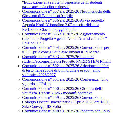
“Educazione alla salute: il benessere degli studenti
nasce anche da cibo e riposo”
Comunicazione n° 507 a.s. 2025/26 Nuovi Giochi della
Gioventù di Badminton 9 aprile
Comunicazione n° 506 a.s. 2025/26 Avvio progetto
Agenda Nord “Giornalino 2.0” e uscita didattica
Redazione Ciociaria Oggi 9 aprile
Comunicazione n° 505 a.s. 2025/26 Aggiornamento
calendario Progetto Agenda Nord “Analisi chimiche”
Edizioni 1 e 2
Comunicazione n° 504 a.s. 2025/26 Convocazione per
il 13 Aprile consigli di classe rinviati il 19 Marzo
Comunicazione n° 503 a.s. 2025/26 Incontro
studenti/accompagnatori Progetto PNRR STEM Rimini
Comunicazione n° 502 a.s. 2025/26 Adozione dei libri
di testo nelle scuole di ogni ordine e grado - anno
scolastico 2026/2027
Comunicazione n° 501 a.s. 2025/26 Conferenza "Uno
sguardo sull'Islam"
Comunicazione n° 500 a.s. 2025/26 Giornata della
sicurezza 9 Aprile 2026 - modalità operative
Comunicazione n° 499 a.s. 2025/26 Convocazione
Collegio Docenti straordinario 8 Aprile 2026 ore 14:30
Sala Convegni IIS Volta
Comunicazione n° 498 a.s. 2025/26 Incontro con AVIS