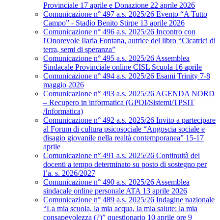
Provinciale 17 aprile e Donazione 22 aprile 2026
Comunicazione n° 497 a.s. 2025/26 Evento “A Tutto
Campo” - Stadio Benito Stirpe 13 aprile 2026
Comunicazione n° 496 a.s. 2025/26 Incontro con
l'Onorevole Ilaria Fontana, autrice del libro “Cicatrici di
terra, semi di speranza”
Comunicazione n° 495 a.s. 2025/26 Assemblea
Sindacale Provinciale online CISL Scuola 16 aprile
Comunicazione n° 494 a.s. 2025/26 Esami Trinity 7-8
maggio 2026
Comunicazione n° 493 a.s. 2025/26 AGENDA NORD
– Recupero in informatica (GPOI/Sistemi/TPSIT
/Informatica)
Comunicazione n° 492 a.s. 2025/26 Invito a partecipare
al Forum di cultura psicosociale “Angoscia sociale e
disagio giovanile nella realtà contemporanea” 15-17
aprile
Comunicazione n° 491 a.s. 2025/26 Continuità dei
docenti a tempo determinato su posto di sostegno per
l’a. s. 2026/2027
Comunicazione n° 490 a.s. 2025/26 Assemblea
sindacale online personale ATA 13 aprile 2026
Comunicazione n° 489 a.s. 2025/26 Indagine nazionale
“La mia scuola, la mia acqua, la mia salute: la mia
consapevolezza (?)” questionario 10 aprile ore 9