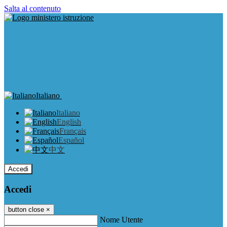
Salta al contenuto
Italiano
Italiano
English
Français
Español
中文
Accedi
Accedi
button close
×
Nome Utente