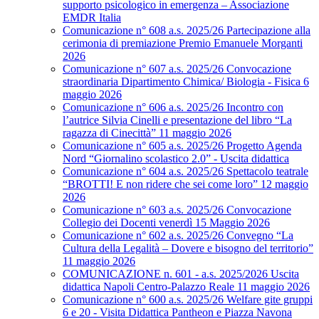
supporto psicologico in emergenza – Associazione
EMDR Italia
Comunicazione n° 608 a.s. 2025/26 Partecipazione alla
cerimonia di premiazione Premio Emanuele Morganti
2026
Comunicazione n° 607 a.s. 2025/26 Convocazione
straordinaria Dipartimento Chimica/ Biologia - Fisica 6
maggio 2026
Comunicazione n° 606 a.s. 2025/26 Incontro con
l’autrice Silvia Cinelli e presentazione del libro “La
ragazza di Cinecittà” 11 maggio 2026
Comunicazione n° 605 a.s. 2025/26 Progetto Agenda
Nord “Giornalino scolastico 2.0” - Uscita didattica
Comunicazione n° 604 a.s. 2025/26 Spettacolo teatrale
“BROTTI! E non ridere che sei come loro” 12 maggio
2026
Comunicazione n° 603 a.s. 2025/26 Convocazione
Collegio dei Docenti venerdì 15 Maggio 2026
Comunicazione n° 602 a.s. 2025/26 Convegno “La
Cultura della Legalità – Dovere e bisogno del territorio”
11 maggio 2026
COMUNICAZIONE n. 601 - a.s. 2025/2026 Uscita
didattica Napoli Centro-Palazzo Reale 11 maggio 2026
Comunicazione n° 600 a.s. 2025/26 Welfare gite gruppi
6 e 20 - Visita Didattica Pantheon e Piazza Navona