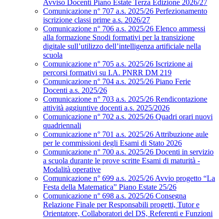
Avviso Docenti Piano Estate Terza Edizione 2026/27
Comunicazione n° 707 a.s. 2025/26 Perfezionamento
iscrizione classi prime a.s. 2026/27
Comunicazione n° 706 a.s. 2025/26 Elenco ammessi
alla formazione Snodi formativi per la transizione
digitale sull’utilizzo dell’intelligenza artificiale nella
scuola
Comunicazione n° 705 a.s. 2025/26 Iscrizione ai
percorsi formativi su I.A. PNRR DM 219
Comunicazione n° 704 a.s. 2025/26 Piano Ferie
Docenti a.s. 2025/26
Comunicazione n° 703 a.s. 2025/26 Rendicontazione
attività aggiuntive docenti a.s. 2025/2026
Comunicazione n° 702 a.s. 2025/26 Quadri orari nuovi
quadriennali
Comunicazione n° 701 a.s. 2025/26 Attribuzione aule
per le commissioni degli Esami di Stato 2026
Comunicazione n° 700 a.s. 2025/26 Docenti in servizio
a scuola durante le prove scritte Esami di maturità -
Modalità operative
Comunicazione n° 699 a.s. 2025/26 Avvio progetto “La
Festa della Matematica” Piano Estate 25/26
Comunicazione n° 698 a.s. 2025/26 Consegna
Relazione Finale per Responsabili progetti, Tutor e
Orientatore, Collaboratori del DS, Referenti e Funzioni