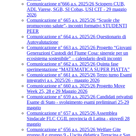
Comunicazione n°666 a.s. 2025/26 Sciopero CUB,
ADL Varese, SGB, SI Cobas, USI CIT - 29 maggio
2026
Comunicazione n° 665 a.s. 2025/26 “Scuole che
promuovono salute”- incontri formativi STUDENTI
PEER
Comunicazione n° 664 a.s. 2025/26 Questionario di
Autovalutazione
Comunicazione n° 663 a.s. 2025/26 Progetto “Giovani
Generazioni Custodi del Fiume Cosa: sinergie per un
ecosistema sostenibile” – calendario degli incontri
Comunicazione n° 662 a.s. 2025/26 Quinta fase
sperimentazione “MATEMATICA SUPER PIATTA”
Comunicazione n° 661 a.s. 2025/26 Terzo turno Esami
integrativi a.s. 2025/26 - maggio 2026
Comunicazione n° 660 a.s. 2025/26 Progetto Move
Week 25, 28 e 29 Maggio 2026
Comunicazione n° 659 a.s. 2025/26 Candidati privatisti
Esame di Stato - svolgimento esami preliminari 25-29
maggio
Comunicazione n° 657 a.s. 2025/26 Assemblea
Sindacale FLC CGIL provincia di Latina - giovedì 28
maggio
Comunicazione n° 656 a.s. 2025/26 Welfare Gite
gruppo 8 e gruppo 9 - Uscita didattica Terracina e San