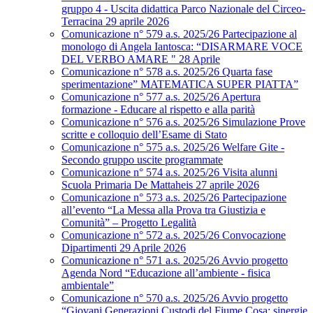
gruppo 4 - Uscita didattica Parco Nazionale del Circeo-
Terracina 29 aprile 2026
Comunicazione n° 579 a.s. 2025/26 Partecipazione al
monologo di Angela Iantosca: “DISARMARE VOCE
DEL VERBO AMARE " 28 Aprile
Comunicazione n° 578 a.s. 2025/26 Quarta fase
sperimentazione” MATEMATICA SUPER PIATTA”
Comunicazione n° 577 a.s. 2025/26 Apertura
formazione - Educare al rispetto e alla parità
Comunicazione n° 576 a.s. 2025/26 Simulazione Prove
scritte e colloquio dell’Esame di Stato
Comunicazione n° 575 a.s. 2025/26 Welfare Gite -
Secondo gruppo uscite programmate
Comunicazione n° 574 a.s. 2025/26 Visita alunni
Scuola Primaria De Mattaheis 27 aprile 2026
Comunicazione n° 573 a.s. 2025/26 Partecipazione
all’evento “La Messa alla Prova tra Giustizia e
Comunità” – Progetto Legalità
Comunicazione n° 572 a.s. 2025/26 Convocazione
Dipartimenti 29 Aprile 2026
Comunicazione n° 571 a.s. 2025/26 Avvio progetto
Agenda Nord “Educazione all’ambiente - fisica
ambientale”
Comunicazione n° 570 a.s. 2025/26 Avvio progetto
“Giovani Generazioni Custodi del Fiume Cosa: sinergie