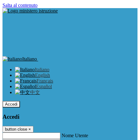
Salta al contenuto
Italiano
Italiano
English
Français
Español
中文
Accedi
Accedi
button close
×
Nome Utente