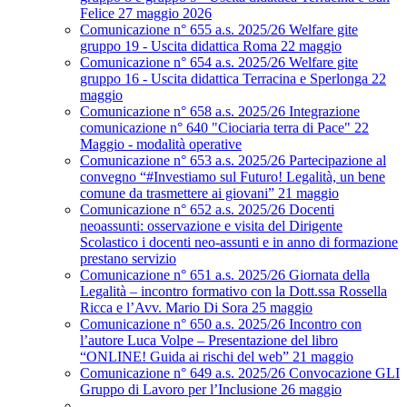
Felice 27 maggio 2026
Comunicazione n° 655 a.s. 2025/26 Welfare gite
gruppo 19 - Uscita didattica Roma 22 maggio
Comunicazione n° 654 a.s. 2025/26 Welfare gite
gruppo 16 - Uscita didattica Terracina e Sperlonga 22
maggio
Comunicazione n° 658 a.s. 2025/26 Integrazione
comunicazione n° 640 "Ciociaria terra di Pace" 22
Maggio - modalità operative
Comunicazione n° 653 a.s. 2025/26 Partecipazione al
convegno “#Investiamo sul Futuro! Legalità, un bene
comune da trasmettere ai giovani” 21 maggio
Comunicazione n° 652 a.s. 2025/26 Docenti
neoassunti: osservazione e visita del Dirigente
Scolastico i docenti neo-assunti e in anno di formazione
prestano servizio
Comunicazione n° 651 a.s. 2025/26 Giornata della
Legalità – incontro formativo con la Dott.ssa Rossella
Ricca e l’Avv. Mario Di Sora 25 maggio
Comunicazione n° 650 a.s. 2025/26 Incontro con
l’autore Luca Volpe – Presentazione del libro
“ONLINE! Guida ai rischi del web” 21 maggio
Comunicazione n° 649 a.s. 2025/26 Convocazione GLI
Gruppo di Lavoro per l’Inclusione 26 maggio