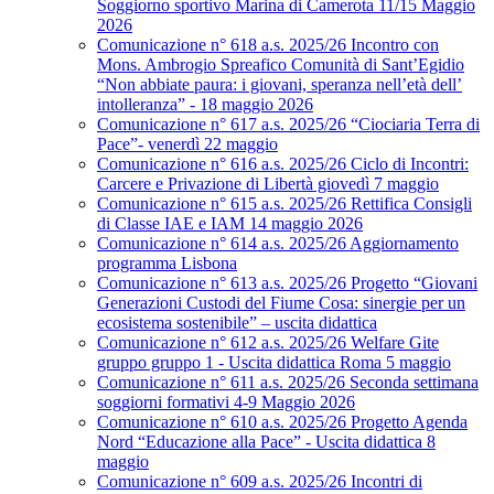
Soggiorno sportivo Marina di Camerota 11/15 Maggio
2026
Comunicazione n° 618 a.s. 2025/26 Incontro con
Mons. Ambrogio Spreafico Comunità di Sant’Egidio
“Non abbiate paura: i giovani, speranza nell’età dell’
intolleranza” - 18 maggio 2026
Comunicazione n° 617 a.s. 2025/26 “Ciociaria Terra di
Pace”- venerdì 22 maggio
Comunicazione n° 616 a.s. 2025/26 Ciclo di Incontri:
Carcere e Privazione di Libertà giovedì 7 maggio
Comunicazione n° 615 a.s. 2025/26 Rettifica Consigli
di Classe IAE e IAM 14 maggio 2026
Comunicazione n° 614 a.s. 2025/26 Aggiornamento
programma Lisbona
Comunicazione n° 613 a.s. 2025/26 Progetto “Giovani
Generazioni Custodi del Fiume Cosa: sinergie per un
ecosistema sostenibile” – uscita didattica
Comunicazione n° 612 a.s. 2025/26 Welfare Gite
gruppo gruppo 1 - Uscita didattica Roma 5 maggio
Comunicazione n° 611 a.s. 2025/26 Seconda settimana
soggiorni formativi 4-9 Maggio 2026
Comunicazione n° 610 a.s. 2025/26 Progetto Agenda
Nord “Educazione alla Pace” - Uscita didattica 8
maggio
Comunicazione n° 609 a.s. 2025/26 Incontri di