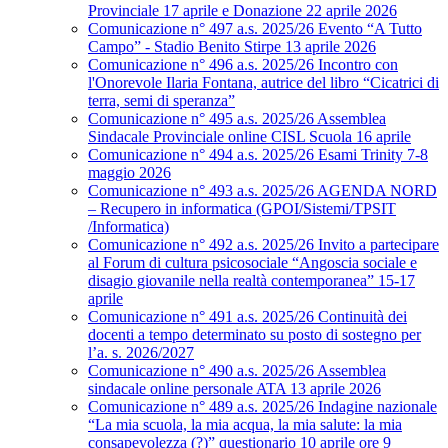
Provinciale 17 aprile e Donazione 22 aprile 2026
Comunicazione n° 497 a.s. 2025/26 Evento “A Tutto
Campo” - Stadio Benito Stirpe 13 aprile 2026
Comunicazione n° 496 a.s. 2025/26 Incontro con
l'Onorevole Ilaria Fontana, autrice del libro “Cicatrici di
terra, semi di speranza”
Comunicazione n° 495 a.s. 2025/26 Assemblea
Sindacale Provinciale online CISL Scuola 16 aprile
Comunicazione n° 494 a.s. 2025/26 Esami Trinity 7-8
maggio 2026
Comunicazione n° 493 a.s. 2025/26 AGENDA NORD
– Recupero in informatica (GPOI/Sistemi/TPSIT
/Informatica)
Comunicazione n° 492 a.s. 2025/26 Invito a partecipare
al Forum di cultura psicosociale “Angoscia sociale e
disagio giovanile nella realtà contemporanea” 15-17
aprile
Comunicazione n° 491 a.s. 2025/26 Continuità dei
docenti a tempo determinato su posto di sostegno per
l’a. s. 2026/2027
Comunicazione n° 490 a.s. 2025/26 Assemblea
sindacale online personale ATA 13 aprile 2026
Comunicazione n° 489 a.s. 2025/26 Indagine nazionale
“La mia scuola, la mia acqua, la mia salute: la mia
consapevolezza (?)” questionario 10 aprile ore 9