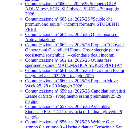
Comunicazione n°666 a.s. 2025/26 Sciopero CUB,
ADL Varese, SGB, SI Cobas, USI CIT - 29 maggio
2026
Comunicazione n° 665 a.s. 2025/26 “Scuole che
promuovono salute”- incontri formativi STUDENTI
PEER
Comunicazione n° 664 a.s. 2025/26 Questionario di
Autovalutazione
Comunicazione n° 663 a.s. 2025/26 Progetto “Giovani
Generazioni Custodi del Fiume Cosa: sinergie per un
ecosistema sostenibile” – calendario degli incontri
Comunicazione n° 662 a.s. 2025/26 Quinta fase
sperimentazione “MATEMATICA SUPER PIATTA”
Comunicazione n° 661 a.s. 2025/26 Terzo turno Esami
integrativi a.s. 2025/26 - maggio 2026
Comunicazione n° 660 a.s. 2025/26 Progetto Move
Week 25, 28 e 29 Maggio 2026
Comunicazione n° 659 a.s. 2025/26 Candidati privatisti
Esame di Stato - svolgimento esami preliminari 25-29
maggio
Comunicazione n° 657 a.s. 2025/26 Assemblea
Sindacale FLC CGIL provincia di Latina - giovedì 28
maggio
Comunicazione n° 656 a.s. 2025/26 Welfare Gite
gruppo 8 e gruppo 9 - Uscita didattica Terracina e San