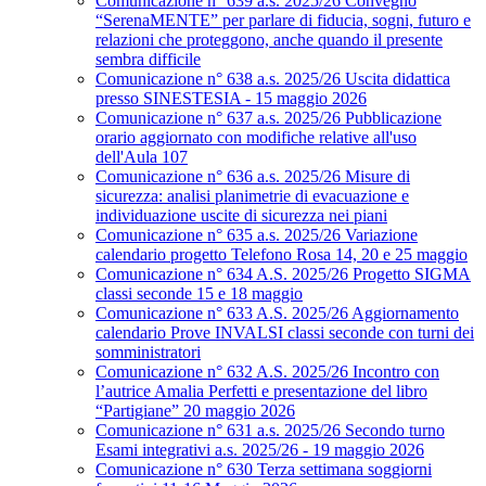
Comunicazione n° 639 a.s. 2025/26 Convegno
“SerenaMENTE” per parlare di fiducia, sogni, futuro e
relazioni che proteggono, anche quando il presente
sembra difficile
Comunicazione n° 638 a.s. 2025/26 Uscita didattica
presso SINESTESIA - 15 maggio 2026
Comunicazione n° 637 a.s. 2025/26 Pubblicazione
orario aggiornato con modifiche relative all'uso
dell'Aula 107
Comunicazione n° 636 a.s. 2025/26 Misure di
sicurezza: analisi planimetrie di evacuazione e
individuazione uscite di sicurezza nei piani
Comunicazione n° 635 a.s. 2025/26 Variazione
calendario progetto Telefono Rosa 14, 20 e 25 maggio
Comunicazione n° 634 A.S. 2025/26 Progetto SIGMA
classi seconde 15 e 18 maggio
Comunicazione n° 633 A.S. 2025/26 Aggiornamento
calendario Prove INVALSI classi seconde con turni dei
somministratori
Comunicazione n° 632 A.S. 2025/26 Incontro con
l’autrice Amalia Perfetti e presentazione del libro
“Partigiane” 20 maggio 2026
Comunicazione n° 631 a.s. 2025/26 Secondo turno
Esami integrativi a.s. 2025/26 - 19 maggio 2026
Comunicazione n° 630 Terza settimana soggiorni