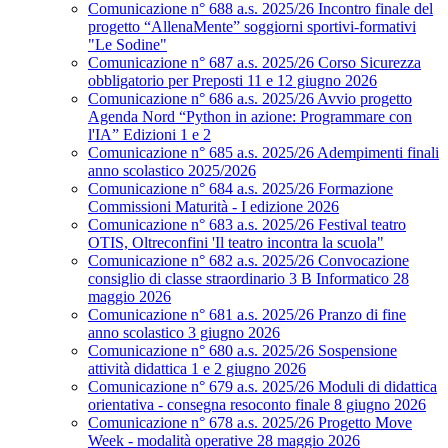
Comunicazione n° 688 a.s. 2025/26 Incontro finale del
progetto “AllenaMente” soggiorni sportivi‑formativi
"Le Sodine"
Comunicazione n° 687 a.s. 2025/26 Corso Sicurezza
obbligatorio per Preposti 11 e 12 giugno 2026
Comunicazione n° 686 a.s. 2025/26 Avvio progetto
Agenda Nord “Python in azione: Programmare con
l'IA” Edizioni 1 e 2
Comunicazione n° 685 a.s. 2025/26 Adempimenti finali
anno scolastico 2025/2026
Comunicazione n° 684 a.s. 2025/26 Formazione
Commissioni Maturità - I edizione 2026
Comunicazione n° 683 a.s. 2025/26 Festival teatro
OTIS, Oltreconfini 'Il teatro incontra la scuola"
Comunicazione n° 682 a.s. 2025/26 Convocazione
consiglio di classe straordinario 3 B Informatico 28
maggio 2026
Comunicazione n° 681 a.s. 2025/26 Pranzo di fine
anno scolastico 3 giugno 2026
Comunicazione n° 680 a.s. 2025/26 Sospensione
attività didattica 1 e 2 giugno 2026
Comunicazione n° 679 a.s. 2025/26 Moduli di didattica
orientativa - consegna resoconto finale 8 giugno 2026
Comunicazione n° 678 a.s. 2025/26 Progetto Move
Week - modalità operative 28 maggio 2026