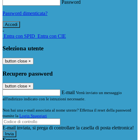
Password
Password dimenticata?
-
Entra con SPID
Entra con CIE
Seleziona utente
button close
×
Recupero password
button close
×
E-mail
Verrà inviato un messaggio
all'indirizzo indicato con le istruzioni necessarie.
Non hai una e-mail associata al nome utente? Effettua il reset della password
tramite la
Login Spaggiari
E-mail inviata, si prega di controllare la casella di posta elettronica!
Errore