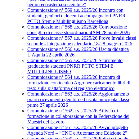
per un ecosistema sostenibile”
Comunicazione n° 569 a.s. 2025/26 Incontro con
studenti, genitori e docenti accompagnatori PNRR
PCTO Stem e Multilinguismo Barcellona
Comunicazione n° 568 a.s. 2025/26 Convocazione
consiglio di classe straordinario 4AM 28 aprile 2026
Comunicazione n° 567 a.s. 2025/26 Prove Invalsi classi
seconde - integrazione calendario 18-28 maggio 2026
Comunicazione n° 566 a.s. 2025/26 Uscita didattica
L’Aquila 22 aprile 2026
Comunicazione n° 565 a.s. 2025/26 Scorrimento
graduatoria studenti PNRR PCTO STEM E
MULTILINGUISMO
Comunicazione n° 564 a.s. 2025/26 Incontro di
formazione con tecnico Argo per caricamento libri di
testo sulla piattaforma del registro elettronico
Comunicazione n° 563 a.s. 2025/26 Aggiornamento
orario ricevimento genitori ed uscita anticipata classi
prime 27 aprile 2026
Comunicazione n° 562 a.s. 2025/26 Attività di
formazione in collaborazione con la Federazione dei
Maestri del Lavoro
Comunicazione n° 561 a.s. 2025/26 Avvio progetto
Agenda Nord – “CNC e Automazione Edizione 2”
Comunicazione n° 560 a.s. 2025/26 Polizia stradale