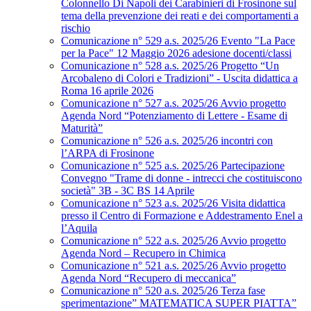
Colonnello Di Napoli dei Carabinieri di Frosinone sul
tema della prevenzione dei reati e dei comportamenti a
rischio
Comunicazione n° 529 a.s. 2025/26 Evento "La Pace
per la Pace" 12 Maggio 2026 adesione docenti/classi
Comunicazione n° 528 a.s. 2025/26 Progetto “Un
Arcobaleno di Colori e Tradizioni” - Uscita didattica a
Roma 16 aprile 2026
Comunicazione n° 527 a.s. 2025/26 Avvio progetto
Agenda Nord “Potenziamento di Lettere - Esame di
Maturità”
Comunicazione n° 526 a.s. 2025/26 incontri con
l’ARPA di Frosinone
Comunicazione n° 525 a.s. 2025/26 Partecipazione
Convegno "Trame di donne - intrecci che costituiscono
società" 3B - 3C BS 14 Aprile
Comunicazione n° 523 a.s. 2025/26 Visita didattica
presso il Centro di Formazione e Addestramento Enel a
l’Aquila
Comunicazione n° 522 a.s. 2025/26 Avvio progetto
Agenda Nord – Recupero in Chimica
Comunicazione n° 521 a.s. 2025/26 Avvio progetto
Agenda Nord “Recupero di meccanica”
Comunicazione n° 520 a.s. 2025/26 Terza fase
sperimentazione” MATEMATICA SUPER PIATTA”