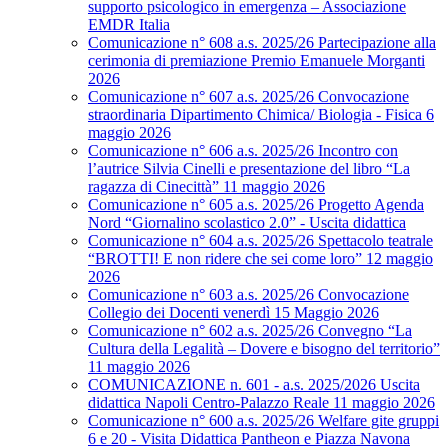
supporto psicologico in emergenza – Associazione
EMDR Italia
Comunicazione n° 608 a.s. 2025/26 Partecipazione alla
cerimonia di premiazione Premio Emanuele Morganti
2026
Comunicazione n° 607 a.s. 2025/26 Convocazione
straordinaria Dipartimento Chimica/ Biologia - Fisica 6
maggio 2026
Comunicazione n° 606 a.s. 2025/26 Incontro con
l’autrice Silvia Cinelli e presentazione del libro “La
ragazza di Cinecittà” 11 maggio 2026
Comunicazione n° 605 a.s. 2025/26 Progetto Agenda
Nord “Giornalino scolastico 2.0” - Uscita didattica
Comunicazione n° 604 a.s. 2025/26 Spettacolo teatrale
“BROTTI! E non ridere che sei come loro” 12 maggio
2026
Comunicazione n° 603 a.s. 2025/26 Convocazione
Collegio dei Docenti venerdì 15 Maggio 2026
Comunicazione n° 602 a.s. 2025/26 Convegno “La
Cultura della Legalità – Dovere e bisogno del territorio”
11 maggio 2026
COMUNICAZIONE n. 601 - a.s. 2025/2026 Uscita
didattica Napoli Centro-Palazzo Reale 11 maggio 2026
Comunicazione n° 600 a.s. 2025/26 Welfare gite gruppi
6 e 20 - Visita Didattica Pantheon e Piazza Navona