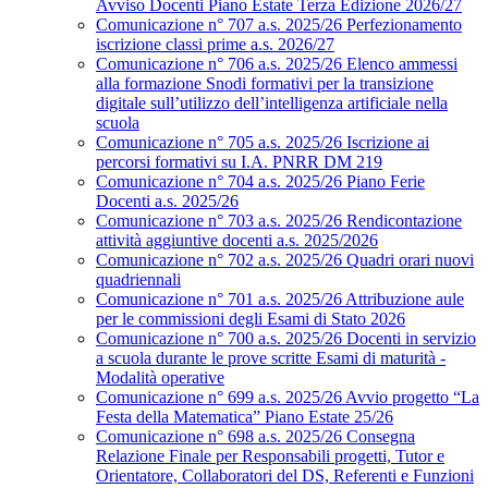
Avviso Docenti Piano Estate Terza Edizione 2026/27
Comunicazione n° 707 a.s. 2025/26 Perfezionamento
iscrizione classi prime a.s. 2026/27
Comunicazione n° 706 a.s. 2025/26 Elenco ammessi
alla formazione Snodi formativi per la transizione
digitale sull’utilizzo dell’intelligenza artificiale nella
scuola
Comunicazione n° 705 a.s. 2025/26 Iscrizione ai
percorsi formativi su I.A. PNRR DM 219
Comunicazione n° 704 a.s. 2025/26 Piano Ferie
Docenti a.s. 2025/26
Comunicazione n° 703 a.s. 2025/26 Rendicontazione
attività aggiuntive docenti a.s. 2025/2026
Comunicazione n° 702 a.s. 2025/26 Quadri orari nuovi
quadriennali
Comunicazione n° 701 a.s. 2025/26 Attribuzione aule
per le commissioni degli Esami di Stato 2026
Comunicazione n° 700 a.s. 2025/26 Docenti in servizio
a scuola durante le prove scritte Esami di maturità -
Modalità operative
Comunicazione n° 699 a.s. 2025/26 Avvio progetto “La
Festa della Matematica” Piano Estate 25/26
Comunicazione n° 698 a.s. 2025/26 Consegna
Relazione Finale per Responsabili progetti, Tutor e
Orientatore, Collaboratori del DS, Referenti e Funzioni