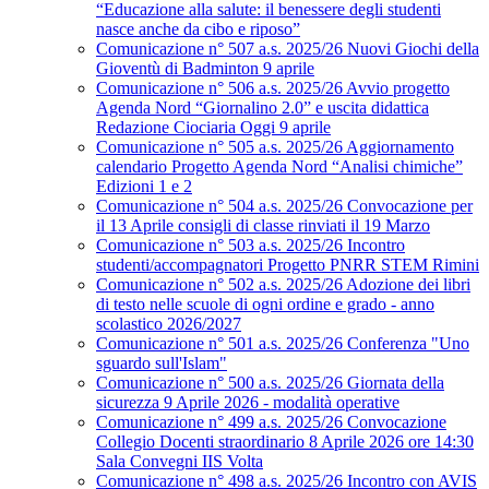
“Educazione alla salute: il benessere degli studenti
nasce anche da cibo e riposo”
Comunicazione n° 507 a.s. 2025/26 Nuovi Giochi della
Gioventù di Badminton 9 aprile
Comunicazione n° 506 a.s. 2025/26 Avvio progetto
Agenda Nord “Giornalino 2.0” e uscita didattica
Redazione Ciociaria Oggi 9 aprile
Comunicazione n° 505 a.s. 2025/26 Aggiornamento
calendario Progetto Agenda Nord “Analisi chimiche”
Edizioni 1 e 2
Comunicazione n° 504 a.s. 2025/26 Convocazione per
il 13 Aprile consigli di classe rinviati il 19 Marzo
Comunicazione n° 503 a.s. 2025/26 Incontro
studenti/accompagnatori Progetto PNRR STEM Rimini
Comunicazione n° 502 a.s. 2025/26 Adozione dei libri
di testo nelle scuole di ogni ordine e grado - anno
scolastico 2026/2027
Comunicazione n° 501 a.s. 2025/26 Conferenza "Uno
sguardo sull'Islam"
Comunicazione n° 500 a.s. 2025/26 Giornata della
sicurezza 9 Aprile 2026 - modalità operative
Comunicazione n° 499 a.s. 2025/26 Convocazione
Collegio Docenti straordinario 8 Aprile 2026 ore 14:30
Sala Convegni IIS Volta
Comunicazione n° 498 a.s. 2025/26 Incontro con AVIS