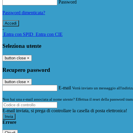
Password
Password dimenticata?
-
Entra con SPID
Entra con CIE
Seleziona utente
button close
×
Recupero password
button close
×
E-mail
Verrà inviato un messaggio all'indirizz
Non hai una e-mail associata al nome utente? Effettua il reset della password tram
E-mail inviata, si prega di controllare la casella di posta elettronica!
Errore
Chiudi