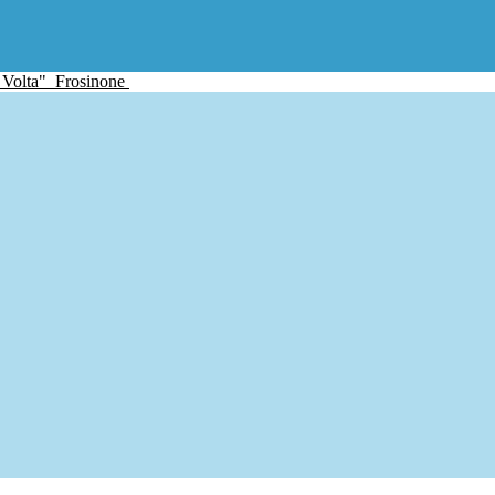
 Volta"
Frosinone