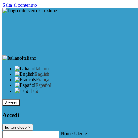
Salta al contenuto
Italiano
Italiano
English
Français
Español
中文
Accedi
Accedi
button close
×
Nome Utente