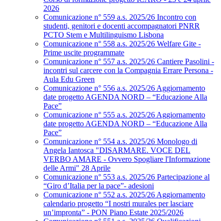
2026
Comunicazione n° 559 a.s. 2025/26 Incontro con
studenti, genitori e docenti accompagnatori PNRR
PCTO Stem e Multilinguismo Lisbona
Comunicazione n° 558 a.s. 2025/26 Welfare Gite -
Prime uscite programmate
Comunicazione n° 557 a.s. 2025/26 Cantiere Pasolini -
incontri sul carcere con la Compagnia Errare Persona -
Aula Edu Green
Comunicazione n° 556 a.s. 2025/26 Aggiornamento
date progetto AGENDA NORD – “Educazione Alla
Pace”
Comunicazione n° 555 a.s. 2025/26 Aggiornamento
date progetto AGENDA NORD – “Educazione Alla
Pace”
Comunicazione n° 554 a.s. 2025/26 Monologo di
Angela Iantosca "DISARMARE. VOCE DEL
VERBO AMARE - Ovvero Spogliare l'Informazione
delle Armi" 28 Aprile
Comunicazione n° 553 a.s. 2025/26 Partecipazione al
“Giro d’Italia per la pace”- adesioni
Comunicazione n° 552 a.s. 2025/26 Aggiornamento
calendario progetto “I nostri murales per lasciare
un’impronta” - PON Piano Estate 2025/2026