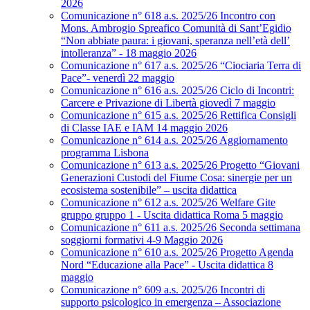
2026
Comunicazione n° 618 a.s. 2025/26 Incontro con
Mons. Ambrogio Spreafico Comunità di Sant’Egidio
“Non abbiate paura: i giovani, speranza nell’età dell’
intolleranza” - 18 maggio 2026
Comunicazione n° 617 a.s. 2025/26 “Ciociaria Terra di
Pace”- venerdì 22 maggio
Comunicazione n° 616 a.s. 2025/26 Ciclo di Incontri:
Carcere e Privazione di Libertà giovedì 7 maggio
Comunicazione n° 615 a.s. 2025/26 Rettifica Consigli
di Classe IAE e IAM 14 maggio 2026
Comunicazione n° 614 a.s. 2025/26 Aggiornamento
programma Lisbona
Comunicazione n° 613 a.s. 2025/26 Progetto “Giovani
Generazioni Custodi del Fiume Cosa: sinergie per un
ecosistema sostenibile” – uscita didattica
Comunicazione n° 612 a.s. 2025/26 Welfare Gite
gruppo gruppo 1 - Uscita didattica Roma 5 maggio
Comunicazione n° 611 a.s. 2025/26 Seconda settimana
soggiorni formativi 4-9 Maggio 2026
Comunicazione n° 610 a.s. 2025/26 Progetto Agenda
Nord “Educazione alla Pace” - Uscita didattica 8
maggio
Comunicazione n° 609 a.s. 2025/26 Incontri di
supporto psicologico in emergenza – Associazione