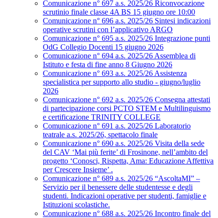
Comunicazione n° 697 a.s. 2025/26 Riconvocazione
scrutinio finale classe 4A BS 15 giugno ore 10:00
Comunicazione n° 696 a.s. 2025/26 Sintesi indicazioni
operative scrutini con l’applicativo ARGO
Comunicazione n° 695 a.s. 2025/26 Integrazione punti
OdG Collegio Docenti 15 giugno 2026
Comunicazione n° 694 a.s. 2025/26 Assemblea di
Istituto e festa di fine anno 8 Giugno 2026
Comunicazione n° 693 a.s. 2025/26 Assistenza
specialistica per supporto allo studio - giugno/luglio
2026
Comunicazione n° 692 a.s. 2025/26 Consegna attestati
di partecipazione corsi PCTO STEM e Multilinguismo
e certificazione TRINITY COLLEGE
Comunicazione n° 691 a.s. 2025/26 Laboratorio
teatrale a.s. 2025/26, spettacolo finale
Comunicazione n° 690 a.s. 2025/26 Visita della sede
del CAV ‘Mai più ferite’ di Frosinone, nell’ambito del
progetto ‘Conosci, Rispetta, Ama: Educazione Affettiva
per Crescere Insieme’ .
Comunicazione n° 689 a.s. 2025/26 “AscoltaMI” –
Servizio per il benessere delle studentesse e degli
studenti. Indicazioni operative per studenti, famiglie e
Istituzioni scolastiche.
Comunicazione n° 688 a.s. 2025/26 Incontro finale del