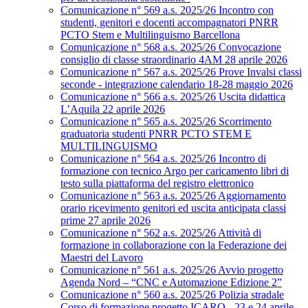
Comunicazione n° 569 a.s. 2025/26 Incontro con
studenti, genitori e docenti accompagnatori PNRR
PCTO Stem e Multilinguismo Barcellona
Comunicazione n° 568 a.s. 2025/26 Convocazione
consiglio di classe straordinario 4AM 28 aprile 2026
Comunicazione n° 567 a.s. 2025/26 Prove Invalsi classi
seconde - integrazione calendario 18-28 maggio 2026
Comunicazione n° 566 a.s. 2025/26 Uscita didattica
L’Aquila 22 aprile 2026
Comunicazione n° 565 a.s. 2025/26 Scorrimento
graduatoria studenti PNRR PCTO STEM E
MULTILINGUISMO
Comunicazione n° 564 a.s. 2025/26 Incontro di
formazione con tecnico Argo per caricamento libri di
testo sulla piattaforma del registro elettronico
Comunicazione n° 563 a.s. 2025/26 Aggiornamento
orario ricevimento genitori ed uscita anticipata classi
prime 27 aprile 2026
Comunicazione n° 562 a.s. 2025/26 Attività di
formazione in collaborazione con la Federazione dei
Maestri del Lavoro
Comunicazione n° 561 a.s. 2025/26 Avvio progetto
Agenda Nord – “CNC e Automazione Edizione 2”
Comunicazione n° 560 a.s. 2025/26 Polizia stradale
Corso di formazione progetto ICARO - 23 e 24 aprile