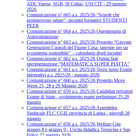
ADL Varese, SGB, SI Cobas, USI CIT - 29 maggio
2026
Comunicazione n° 665 a.s. 2025/26 “Scuole che
promuovono salute”- incontri formativi STUDENTI
PEER
Comunicazione n° 664 a.s. 2025/26 Questionario di
Autovalutazione
Comunicazione n° 663 a.s. 2025/26 Progetto “Giovani
Generazioni Custodi del Fiume Cosa: sinergie per un
ecosistema sostenibile” – calendario degli incontri
Comunicazione n° 662 a.s. 2025/26 Quinta fase
sperimentazione “MATEMATICA SUPER PIATTA”
Comunicazione n° 661 a.s. 2025/26 Terzo turno Esami
integrativi a.s. 2025/26 - maggio 2026
Comunicazione n° 660 a.s. 2025/26 Progetto Move
Week 25, 28 e 29 Maggio 2026
Comunicazione n° 659 a.s. 2025/26 Candidati privatisti
Esame di Stato - svolgimento esami preliminari 25-29
maggio
Comunicazione n° 657 a.s. 2025/26 Assemblea
Sindacale FLC CGIL provincia di Latina - giovedì 28
maggio
Comunicazione n° 656 a.s. 2025/26 Welfare Gite
gruppo 8 e gruppo 9 - Uscita didattica Terracina e San
Felice 27 maggio 2026