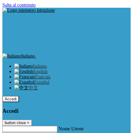
Salta al contenuto
Italiano
Italiano
English
Français
Español
中文
Accedi
Accedi
button close
×
Nome Utente