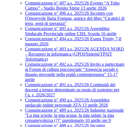
Comunicazione n° 497 a.s. 2025/26 Evento “A Tutto
Campo” - Stadio Benito Stirpe 13 aprile 2026
Comunicazione n° 496 a.s. 2025/26 Incontro con
l'Onorevole Ilaria Fontana, autrice del libro “Cicatrici di
terra, semi di speranza”
Comunicazione n° 495 a.s. 2025/26 Assemblea
Sindacale Provinciale online CISL Scuola 16 aprile
Comunicazione n° 494 a.s. 2025/26 Esami Trinity 7-8
maggio 2026
Comunicazione n° 493 a.s. 2025/26 AGENDA NORD
– Recupero in informatica (GPOI/Sistemi/TPSIT
/Informatica)
Comunicazione n° 492 a.s. 2025/26 Invito a partecipare
al Forum di cultura psicosociale “Angoscia sociale e
disagio giovanile nella realtà contemporanea” 15-17
aprile
Comunicazione n° 491 a.s. 2025/26 Continuità dei
docenti a tempo determinato su posto di sostegno per
l’a. s. 2026/2027
Comunicazione n° 490 a.s. 2025/26 Assemblea
sindacale online personale ATA 13 aprile 2026
Comunicazione n° 489 a.s. 2025/26 Indagine nazionale
“La mia scuola, la mia acqua, la mia salute: la mia
consapevolezza (?)” questionario 10 aprile ore 9
Comunicazione n° 488 a.s. 2025/26 Incontro