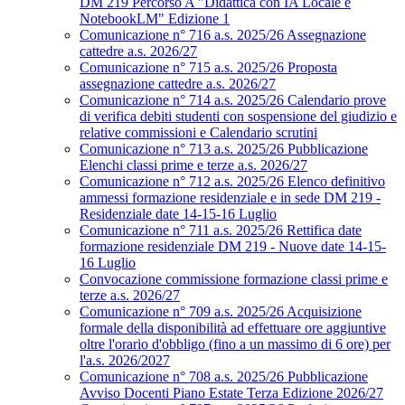
DM 219 Percorso A "Didattica con IA Locale e
NotebookLM" Edizione 1
Comunicazione n° 716 a.s. 2025/26 Assegnazione
cattedre a.s. 2026/27
Comunicazione n° 715 a.s. 2025/26 Proposta
assegnazione cattedre a.s. 2026/27
Comunicazione n° 714 a.s. 2025/26 Calendario prove
di verifica debiti studenti con sospensione del giudizio e
relative commissioni e Calendario scrutini
Comunicazione n° 713 a.s. 2025/26 Pubblicazione
Elenchi classi prime e terze a.s. 2026/27
Comunicazione n° 712 a.s. 2025/26 Elenco definitivo
ammessi formazione residenziale e in sede DM 219 -
Residenziale date 14-15-16 Luglio
Comunicazione n° 711 a.s. 2025/26 Rettifica date
formazione residenziale DM 219 - Nuove date 14-15-
16 Luglio
Convocazione commissione formazione classi prime e
terze a.s. 2026/27
Comunicazione n° 709 a.s. 2025/26 Acquisizione
formale della disponibilità ad effettuare ore aggiuntive
oltre l'orario d'obbligo (fino a un massimo di 6 ore) per
l'a.s. 2026/2027
Comunicazione n° 708 a.s. 2025/26 Pubblicazione
Avviso Docenti Piano Estate Terza Edizione 2026/27