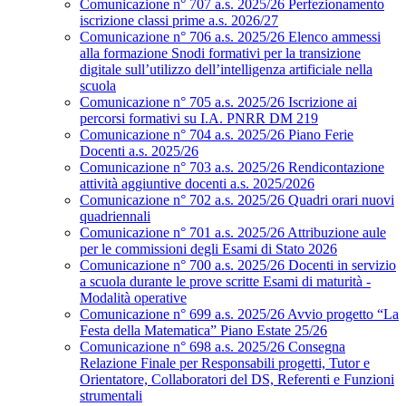
Comunicazione n° 707 a.s. 2025/26 Perfezionamento
iscrizione classi prime a.s. 2026/27
Comunicazione n° 706 a.s. 2025/26 Elenco ammessi
alla formazione Snodi formativi per la transizione
digitale sull’utilizzo dell’intelligenza artificiale nella
scuola
Comunicazione n° 705 a.s. 2025/26 Iscrizione ai
percorsi formativi su I.A. PNRR DM 219
Comunicazione n° 704 a.s. 2025/26 Piano Ferie
Docenti a.s. 2025/26
Comunicazione n° 703 a.s. 2025/26 Rendicontazione
attività aggiuntive docenti a.s. 2025/2026
Comunicazione n° 702 a.s. 2025/26 Quadri orari nuovi
quadriennali
Comunicazione n° 701 a.s. 2025/26 Attribuzione aule
per le commissioni degli Esami di Stato 2026
Comunicazione n° 700 a.s. 2025/26 Docenti in servizio
a scuola durante le prove scritte Esami di maturità -
Modalità operative
Comunicazione n° 699 a.s. 2025/26 Avvio progetto “La
Festa della Matematica” Piano Estate 25/26
Comunicazione n° 698 a.s. 2025/26 Consegna
Relazione Finale per Responsabili progetti, Tutor e
Orientatore, Collaboratori del DS, Referenti e Funzioni
strumentali