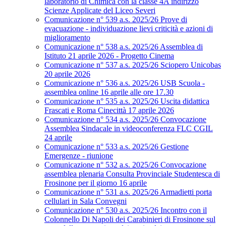
laboratorio di Chimica con la classe 4A indirizzo
Scienze Applicate del Liceo Severi
Comunicazione n° 539 a.s. 2025/26 Prove di
evacuazione - individuazione lievi criticità e azioni di
miglioramento
Comunicazione n° 538 a.s. 2025/26 Assemblea di
Istituto 21 aprile 2026 - Progetto Cinema
Comunicazione n° 537 a.s. 2025/26 Sciopero Unicobas
20 aprile 2026
Comunicazione n° 536 a.s. 2025/26 USB Scuola -
assemblea online 16 aprile alle ore 17.30
Comunicazione n° 535 a.s. 2025/26 Uscita didattica
Frascati e Roma Cinecittà 17 aprile 2026
Comunicazione n° 534 a.s. 2025/26 Convocazione
Assemblea Sindacale in videoconferenza FLC CGIL
24 aprile
Comunicazione n° 533 a.s. 2025/26 Gestione
Emergenze - riunione
Comunicazione n° 532 a.s. 2025/26 Convocazione
assemblea plenaria Consulta Provinciale Studentesca di
Frosinone per il giorno 16 aprile
Comunicazione n° 531 a.s. 2025/26 Armadietti porta
cellulari in Sala Convegni
Comunicazione n° 530 a.s. 2025/26 Incontro con il
Colonnello Di Napoli dei Carabinieri di Frosinone sul