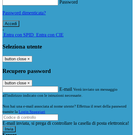
Password
Password dimenticata?
-
Entra con SPID
Entra con CIE
Seleziona utente
button close
×
Recupero password
button close
×
E-mail
Verrà inviato un messaggio
all'indirizzo indicato con le istruzioni necessarie.
Non hai una e-mail associata al nome utente? Effettua il reset della password
tramite la
Login Spaggiari
E-mail inviata, si prega di controllare la casella di posta elettronica!
Errore