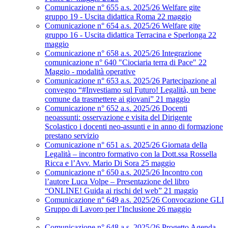
Comunicazione n° 655 a.s. 2025/26 Welfare gite
gruppo 19 - Uscita didattica Roma 22 maggio
Comunicazione n° 654 a.s. 2025/26 Welfare gite
gruppo 16 - Uscita didattica Terracina e Sperlonga 22
maggio
Comunicazione n° 658 a.s. 2025/26 Integrazione
comunicazione n° 640 "Ciociaria terra di Pace" 22
Maggio - modalità operative
Comunicazione n° 653 a.s. 2025/26 Partecipazione al
convegno “#Investiamo sul Futuro! Legalità, un bene
comune da trasmettere ai giovani” 21 maggio
Comunicazione n° 652 a.s. 2025/26 Docenti
neoassunti: osservazione e visita del Dirigente
Scolastico i docenti neo-assunti e in anno di formazione
prestano servizio
Comunicazione n° 651 a.s. 2025/26 Giornata della
Legalità – incontro formativo con la Dott.ssa Rossella
Ricca e l’Avv. Mario Di Sora 25 maggio
Comunicazione n° 650 a.s. 2025/26 Incontro con
l’autore Luca Volpe – Presentazione del libro
“ONLINE! Guida ai rischi del web” 21 maggio
Comunicazione n° 649 a.s. 2025/26 Convocazione GLI
Gruppo di Lavoro per l’Inclusione 26 maggio
Comunicazione n° 648 a.s. 2025/26 Progetto Agenda