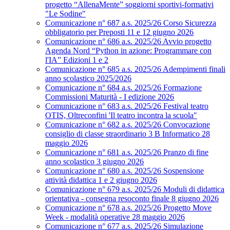
progetto “AllenaMente” soggiorni sportivi‑formativi
"Le Sodine"
Comunicazione n° 687 a.s. 2025/26 Corso Sicurezza
obbligatorio per Preposti 11 e 12 giugno 2026
Comunicazione n° 686 a.s. 2025/26 Avvio progetto
Agenda Nord “Python in azione: Programmare con
l'IA” Edizioni 1 e 2
Comunicazione n° 685 a.s. 2025/26 Adempimenti finali
anno scolastico 2025/2026
Comunicazione n° 684 a.s. 2025/26 Formazione
Commissioni Maturità - I edizione 2026
Comunicazione n° 683 a.s. 2025/26 Festival teatro
OTIS, Oltreconfini 'Il teatro incontra la scuola"
Comunicazione n° 682 a.s. 2025/26 Convocazione
consiglio di classe straordinario 3 B Informatico 28
maggio 2026
Comunicazione n° 681 a.s. 2025/26 Pranzo di fine
anno scolastico 3 giugno 2026
Comunicazione n° 680 a.s. 2025/26 Sospensione
attività didattica 1 e 2 giugno 2026
Comunicazione n° 679 a.s. 2025/26 Moduli di didattica
orientativa - consegna resoconto finale 8 giugno 2026
Comunicazione n° 678 a.s. 2025/26 Progetto Move
Week - modalità operative 28 maggio 2026
Comunicazione n° 677 a.s. 2025/26 Simulazione