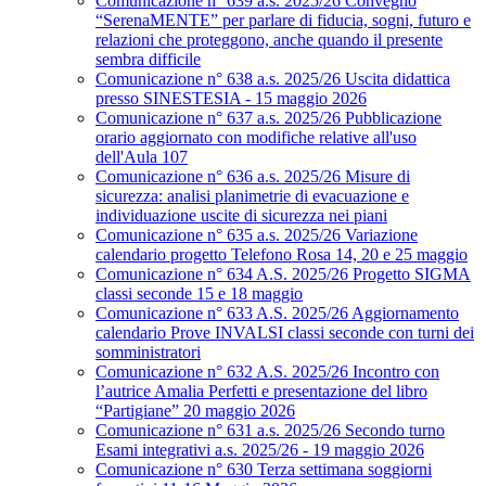
Comunicazione n° 639 a.s. 2025/26 Convegno
“SerenaMENTE” per parlare di fiducia, sogni, futuro e
relazioni che proteggono, anche quando il presente
sembra difficile
Comunicazione n° 638 a.s. 2025/26 Uscita didattica
presso SINESTESIA - 15 maggio 2026
Comunicazione n° 637 a.s. 2025/26 Pubblicazione
orario aggiornato con modifiche relative all'uso
dell'Aula 107
Comunicazione n° 636 a.s. 2025/26 Misure di
sicurezza: analisi planimetrie di evacuazione e
individuazione uscite di sicurezza nei piani
Comunicazione n° 635 a.s. 2025/26 Variazione
calendario progetto Telefono Rosa 14, 20 e 25 maggio
Comunicazione n° 634 A.S. 2025/26 Progetto SIGMA
classi seconde 15 e 18 maggio
Comunicazione n° 633 A.S. 2025/26 Aggiornamento
calendario Prove INVALSI classi seconde con turni dei
somministratori
Comunicazione n° 632 A.S. 2025/26 Incontro con
l’autrice Amalia Perfetti e presentazione del libro
“Partigiane” 20 maggio 2026
Comunicazione n° 631 a.s. 2025/26 Secondo turno
Esami integrativi a.s. 2025/26 - 19 maggio 2026
Comunicazione n° 630 Terza settimana soggiorni