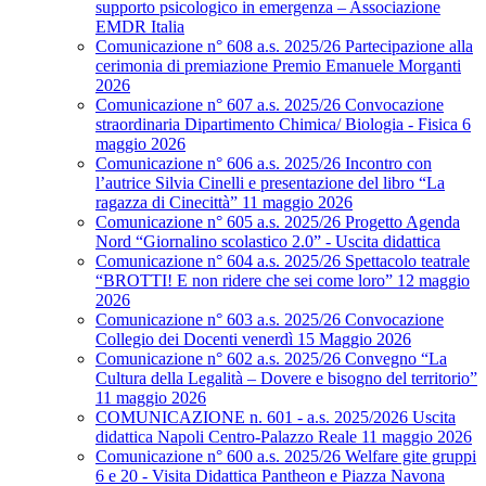
supporto psicologico in emergenza – Associazione
EMDR Italia
Comunicazione n° 608 a.s. 2025/26 Partecipazione alla
cerimonia di premiazione Premio Emanuele Morganti
2026
Comunicazione n° 607 a.s. 2025/26 Convocazione
straordinaria Dipartimento Chimica/ Biologia - Fisica 6
maggio 2026
Comunicazione n° 606 a.s. 2025/26 Incontro con
l’autrice Silvia Cinelli e presentazione del libro “La
ragazza di Cinecittà” 11 maggio 2026
Comunicazione n° 605 a.s. 2025/26 Progetto Agenda
Nord “Giornalino scolastico 2.0” - Uscita didattica
Comunicazione n° 604 a.s. 2025/26 Spettacolo teatrale
“BROTTI! E non ridere che sei come loro” 12 maggio
2026
Comunicazione n° 603 a.s. 2025/26 Convocazione
Collegio dei Docenti venerdì 15 Maggio 2026
Comunicazione n° 602 a.s. 2025/26 Convegno “La
Cultura della Legalità – Dovere e bisogno del territorio”
11 maggio 2026
COMUNICAZIONE n. 601 - a.s. 2025/2026 Uscita
didattica Napoli Centro-Palazzo Reale 11 maggio 2026
Comunicazione n° 600 a.s. 2025/26 Welfare gite gruppi
6 e 20 - Visita Didattica Pantheon e Piazza Navona