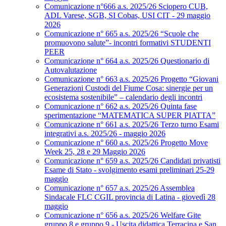
Comunicazione n°666 a.s. 2025/26 Sciopero CUB,
ADL Varese, SGB, SI Cobas, USI CIT - 29 maggio
2026
Comunicazione n° 665 a.s. 2025/26 “Scuole che
promuovono salute”- incontri formativi STUDENTI
PEER
Comunicazione n° 664 a.s. 2025/26 Questionario di
Autovalutazione
Comunicazione n° 663 a.s. 2025/26 Progetto “Giovani
Generazioni Custodi del Fiume Cosa: sinergie per un
ecosistema sostenibile” – calendario degli incontri
Comunicazione n° 662 a.s. 2025/26 Quinta fase
sperimentazione “MATEMATICA SUPER PIATTA”
Comunicazione n° 661 a.s. 2025/26 Terzo turno Esami
integrativi a.s. 2025/26 - maggio 2026
Comunicazione n° 660 a.s. 2025/26 Progetto Move
Week 25, 28 e 29 Maggio 2026
Comunicazione n° 659 a.s. 2025/26 Candidati privatisti
Esame di Stato - svolgimento esami preliminari 25-29
maggio
Comunicazione n° 657 a.s. 2025/26 Assemblea
Sindacale FLC CGIL provincia di Latina - giovedì 28
maggio
Comunicazione n° 656 a.s. 2025/26 Welfare Gite
gruppo 8 e gruppo 9 - Uscita didattica Terracina e San