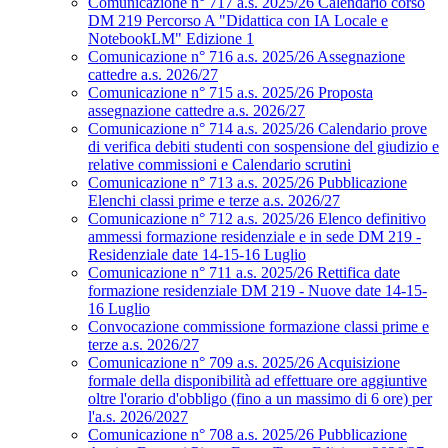
Comunicazione n° 717 a.s. 2025/26 Calendario corso
DM 219 Percorso A "Didattica con IA Locale e
NotebookLM" Edizione 1
Comunicazione n° 716 a.s. 2025/26 Assegnazione
cattedre a.s. 2026/27
Comunicazione n° 715 a.s. 2025/26 Proposta
assegnazione cattedre a.s. 2026/27
Comunicazione n° 714 a.s. 2025/26 Calendario prove
di verifica debiti studenti con sospensione del giudizio e
relative commissioni e Calendario scrutini
Comunicazione n° 713 a.s. 2025/26 Pubblicazione
Elenchi classi prime e terze a.s. 2026/27
Comunicazione n° 712 a.s. 2025/26 Elenco definitivo
ammessi formazione residenziale e in sede DM 219 -
Residenziale date 14-15-16 Luglio
Comunicazione n° 711 a.s. 2025/26 Rettifica date
formazione residenziale DM 219 - Nuove date 14-15-
16 Luglio
Convocazione commissione formazione classi prime e
terze a.s. 2026/27
Comunicazione n° 709 a.s. 2025/26 Acquisizione
formale della disponibilità ad effettuare ore aggiuntive
oltre l'orario d'obbligo (fino a un massimo di 6 ore) per
l'a.s. 2026/2027
Comunicazione n° 708 a.s. 2025/26 Pubblicazione