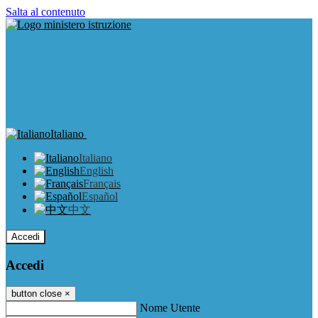
Salta al contenuto
Italiano
Italiano
English
Français
Español
中文
Accedi
Accedi
button close
×
Nome Utente