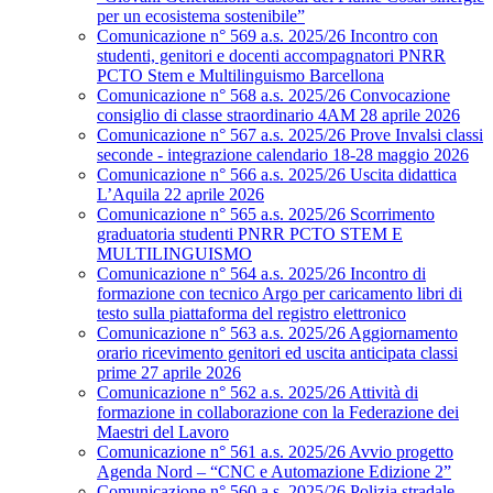
per un ecosistema sostenibile”
Comunicazione n° 569 a.s. 2025/26 Incontro con
studenti, genitori e docenti accompagnatori PNRR
PCTO Stem e Multilinguismo Barcellona
Comunicazione n° 568 a.s. 2025/26 Convocazione
consiglio di classe straordinario 4AM 28 aprile 2026
Comunicazione n° 567 a.s. 2025/26 Prove Invalsi classi
seconde - integrazione calendario 18-28 maggio 2026
Comunicazione n° 566 a.s. 2025/26 Uscita didattica
L’Aquila 22 aprile 2026
Comunicazione n° 565 a.s. 2025/26 Scorrimento
graduatoria studenti PNRR PCTO STEM E
MULTILINGUISMO
Comunicazione n° 564 a.s. 2025/26 Incontro di
formazione con tecnico Argo per caricamento libri di
testo sulla piattaforma del registro elettronico
Comunicazione n° 563 a.s. 2025/26 Aggiornamento
orario ricevimento genitori ed uscita anticipata classi
prime 27 aprile 2026
Comunicazione n° 562 a.s. 2025/26 Attività di
formazione in collaborazione con la Federazione dei
Maestri del Lavoro
Comunicazione n° 561 a.s. 2025/26 Avvio progetto
Agenda Nord – “CNC e Automazione Edizione 2”
Comunicazione n° 560 a.s. 2025/26 Polizia stradale