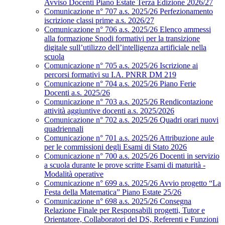
Avviso Docenti Piano Estate Terza Edizione 2026/27
Comunicazione n° 707 a.s. 2025/26 Perfezionamento
iscrizione classi prime a.s. 2026/27
Comunicazione n° 706 a.s. 2025/26 Elenco ammessi
alla formazione Snodi formativi per la transizione
digitale sull’utilizzo dell’intelligenza artificiale nella
scuola
Comunicazione n° 705 a.s. 2025/26 Iscrizione ai
percorsi formativi su I.A. PNRR DM 219
Comunicazione n° 704 a.s. 2025/26 Piano Ferie
Docenti a.s. 2025/26
Comunicazione n° 703 a.s. 2025/26 Rendicontazione
attività aggiuntive docenti a.s. 2025/2026
Comunicazione n° 702 a.s. 2025/26 Quadri orari nuovi
quadriennali
Comunicazione n° 701 a.s. 2025/26 Attribuzione aule
per le commissioni degli Esami di Stato 2026
Comunicazione n° 700 a.s. 2025/26 Docenti in servizio
a scuola durante le prove scritte Esami di maturità -
Modalità operative
Comunicazione n° 699 a.s. 2025/26 Avvio progetto “La
Festa della Matematica” Piano Estate 25/26
Comunicazione n° 698 a.s. 2025/26 Consegna
Relazione Finale per Responsabili progetti, Tutor e
Orientatore, Collaboratori del DS, Referenti e Funzioni