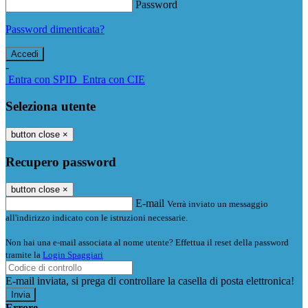
Password
Password dimenticata?
-
Entra con SPID
Entra con CIE
Seleziona utente
button close
×
Recupero password
button close
×
E-mail
Verrà inviato un messaggio
all'indirizzo indicato con le istruzioni necessarie.
Non hai una e-mail associata al nome utente? Effettua il reset della password
tramite la
Login Spaggiari
E-mail inviata, si prega di controllare la casella di posta elettronica!
Errore