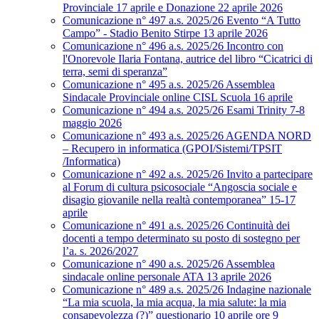
Provinciale 17 aprile e Donazione 22 aprile 2026
Comunicazione n° 497 a.s. 2025/26 Evento “A Tutto
Campo” - Stadio Benito Stirpe 13 aprile 2026
Comunicazione n° 496 a.s. 2025/26 Incontro con
l'Onorevole Ilaria Fontana, autrice del libro “Cicatrici di
terra, semi di speranza”
Comunicazione n° 495 a.s. 2025/26 Assemblea
Sindacale Provinciale online CISL Scuola 16 aprile
Comunicazione n° 494 a.s. 2025/26 Esami Trinity 7-8
maggio 2026
Comunicazione n° 493 a.s. 2025/26 AGENDA NORD
– Recupero in informatica (GPOI/Sistemi/TPSIT
/Informatica)
Comunicazione n° 492 a.s. 2025/26 Invito a partecipare
al Forum di cultura psicosociale “Angoscia sociale e
disagio giovanile nella realtà contemporanea” 15-17
aprile
Comunicazione n° 491 a.s. 2025/26 Continuità dei
docenti a tempo determinato su posto di sostegno per
l’a. s. 2026/2027
Comunicazione n° 490 a.s. 2025/26 Assemblea
sindacale online personale ATA 13 aprile 2026
Comunicazione n° 489 a.s. 2025/26 Indagine nazionale
“La mia scuola, la mia acqua, la mia salute: la mia
consapevolezza (?)” questionario 10 aprile ore 9