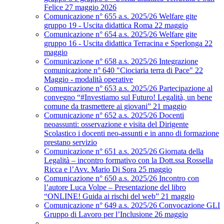
Felice 27 maggio 2026
Comunicazione n° 655 a.s. 2025/26 Welfare gite
gruppo 19 - Uscita didattica Roma 22 maggio
Comunicazione n° 654 a.s. 2025/26 Welfare gite
gruppo 16 - Uscita didattica Terracina e Sperlonga 22
maggio
Comunicazione n° 658 a.s. 2025/26 Integrazione
comunicazione n° 640 "Ciociaria terra di Pace" 22
Maggio - modalità operative
Comunicazione n° 653 a.s. 2025/26 Partecipazione al
convegno “#Investiamo sul Futuro! Legalità, un bene
comune da trasmettere ai giovani” 21 maggio
Comunicazione n° 652 a.s. 2025/26 Docenti
neoassunti: osservazione e visita del Dirigente
Scolastico i docenti neo-assunti e in anno di formazione
prestano servizio
Comunicazione n° 651 a.s. 2025/26 Giornata della
Legalità – incontro formativo con la Dott.ssa Rossella
Ricca e l’Avv. Mario Di Sora 25 maggio
Comunicazione n° 650 a.s. 2025/26 Incontro con
l’autore Luca Volpe – Presentazione del libro
“ONLINE! Guida ai rischi del web” 21 maggio
Comunicazione n° 649 a.s. 2025/26 Convocazione GLI
Gruppo di Lavoro per l’Inclusione 26 maggio