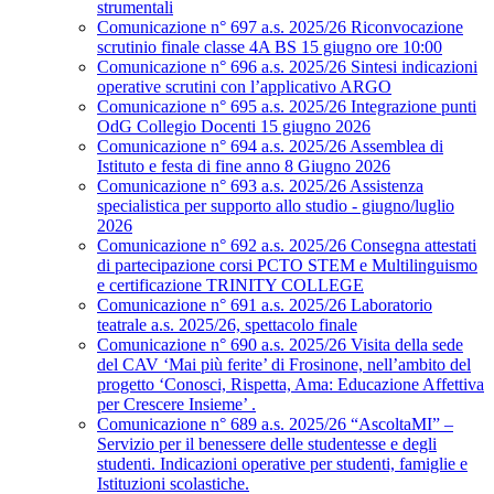
strumentali
Comunicazione n° 697 a.s. 2025/26 Riconvocazione
scrutinio finale classe 4A BS 15 giugno ore 10:00
Comunicazione n° 696 a.s. 2025/26 Sintesi indicazioni
operative scrutini con l’applicativo ARGO
Comunicazione n° 695 a.s. 2025/26 Integrazione punti
OdG Collegio Docenti 15 giugno 2026
Comunicazione n° 694 a.s. 2025/26 Assemblea di
Istituto e festa di fine anno 8 Giugno 2026
Comunicazione n° 693 a.s. 2025/26 Assistenza
specialistica per supporto allo studio - giugno/luglio
2026
Comunicazione n° 692 a.s. 2025/26 Consegna attestati
di partecipazione corsi PCTO STEM e Multilinguismo
e certificazione TRINITY COLLEGE
Comunicazione n° 691 a.s. 2025/26 Laboratorio
teatrale a.s. 2025/26, spettacolo finale
Comunicazione n° 690 a.s. 2025/26 Visita della sede
del CAV ‘Mai più ferite’ di Frosinone, nell’ambito del
progetto ‘Conosci, Rispetta, Ama: Educazione Affettiva
per Crescere Insieme’ .
Comunicazione n° 689 a.s. 2025/26 “AscoltaMI” –
Servizio per il benessere delle studentesse e degli
studenti. Indicazioni operative per studenti, famiglie e
Istituzioni scolastiche.