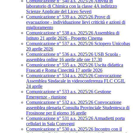
Comunicazione n° 540 a.s. 2025/26 Attività in
laboratorio di Chimica con la classe 4A indirizzo
Scienze Applicate del Liceo Severi
Comunicazione n° 539 a.s. 2025/26 Prove di
evacuazione - individuazione lievi criticità e azioni di
miglioramento
Comunicazione n° 538 a.s. 2025/26 Assemblea di
Istituto 21 aprile 2026 - Progetto Cinema
Comunicazione n° 537 a.s. 2025/26 Sciopero Unicobas
20 aprile 2026
Comunicazione n° 536 a.s. 2025/26 USB Scuola -
assemblea online 16 aprile alle ore 17.30
Comunicazione n° 535 a.s. 2025/26 Uscita didattica
Frascati e Roma Cinecittà 17 aprile 2026
Comunicazione n° 534 a.s. 2025/26 Convocazione
Assemblea Sindacale in videoconferenza FLC CGIL
24 aprile
Comunicazione n° 533 a.s. 2025/26 Gestione
Emergenze - riunione
Comunicazione n° 532 a.s. 2025/26 Convocazione
assemblea plenaria Consulta Provinciale Studentesca di
Frosinone per il giorno 16 aprile
Comunicazione n° 531 a.s. 2025/26 Armadietti porta
cellulari in Sala Convegni
Comunicazione n° 530 a.s. 2025/26 Incontro con il