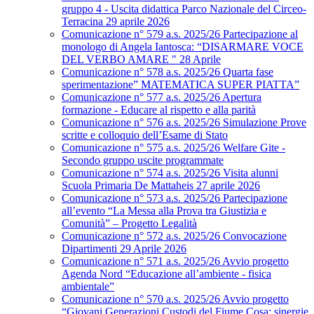
gruppo 4 - Uscita didattica Parco Nazionale del Circeo-
Terracina 29 aprile 2026
Comunicazione n° 579 a.s. 2025/26 Partecipazione al
monologo di Angela Iantosca: “DISARMARE VOCE
DEL VERBO AMARE " 28 Aprile
Comunicazione n° 578 a.s. 2025/26 Quarta fase
sperimentazione” MATEMATICA SUPER PIATTA”
Comunicazione n° 577 a.s. 2025/26 Apertura
formazione - Educare al rispetto e alla parità
Comunicazione n° 576 a.s. 2025/26 Simulazione Prove
scritte e colloquio dell’Esame di Stato
Comunicazione n° 575 a.s. 2025/26 Welfare Gite -
Secondo gruppo uscite programmate
Comunicazione n° 574 a.s. 2025/26 Visita alunni
Scuola Primaria De Mattaheis 27 aprile 2026
Comunicazione n° 573 a.s. 2025/26 Partecipazione
all’evento “La Messa alla Prova tra Giustizia e
Comunità” – Progetto Legalità
Comunicazione n° 572 a.s. 2025/26 Convocazione
Dipartimenti 29 Aprile 2026
Comunicazione n° 571 a.s. 2025/26 Avvio progetto
Agenda Nord “Educazione all’ambiente - fisica
ambientale”
Comunicazione n° 570 a.s. 2025/26 Avvio progetto
“Giovani Generazioni Custodi del Fiume Cosa: sinergie