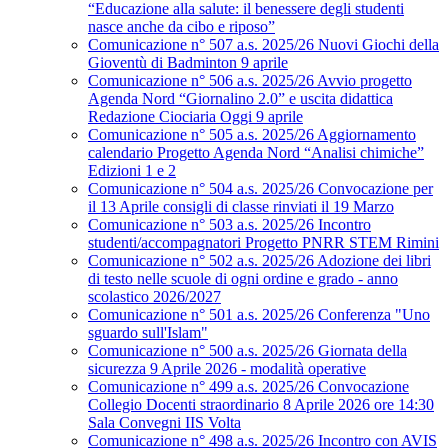
“Educazione alla salute: il benessere degli studenti
nasce anche da cibo e riposo”
Comunicazione n° 507 a.s. 2025/26 Nuovi Giochi della
Gioventù di Badminton 9 aprile
Comunicazione n° 506 a.s. 2025/26 Avvio progetto
Agenda Nord “Giornalino 2.0” e uscita didattica
Redazione Ciociaria Oggi 9 aprile
Comunicazione n° 505 a.s. 2025/26 Aggiornamento
calendario Progetto Agenda Nord “Analisi chimiche”
Edizioni 1 e 2
Comunicazione n° 504 a.s. 2025/26 Convocazione per
il 13 Aprile consigli di classe rinviati il 19 Marzo
Comunicazione n° 503 a.s. 2025/26 Incontro
studenti/accompagnatori Progetto PNRR STEM Rimini
Comunicazione n° 502 a.s. 2025/26 Adozione dei libri
di testo nelle scuole di ogni ordine e grado - anno
scolastico 2026/2027
Comunicazione n° 501 a.s. 2025/26 Conferenza "Uno
sguardo sull'Islam"
Comunicazione n° 500 a.s. 2025/26 Giornata della
sicurezza 9 Aprile 2026 - modalità operative
Comunicazione n° 499 a.s. 2025/26 Convocazione
Collegio Docenti straordinario 8 Aprile 2026 ore 14:30
Sala Convegni IIS Volta
Comunicazione n° 498 a.s. 2025/26 Incontro con AVIS