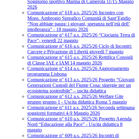
Soggiorno sportivo Marina di Camerota 11/15 Maggio
2026
Comunicazione n° 618 a.s. 2025/26 Incontro con
Mons. Ambrogio Spreafico Comunità di Sant’Egidio
“Non abbiate paura: i giovani, speranza nell’età dell’
intolleranza” - 18 maggio 2026
Comunicazione n° 617 a.s. 2025/26 “Ciociaria Terra di
Pace”- venerdì 22 maggio
Comunicazione n° 616 a.s. 2025/26 Ciclo di Incontri:
Carcere e Privazione di Libertà giovedì 7 maggio
Comunicazione n° 615 a.s. 2025/26 Rettifica Consigli
di Classe IAE e IAM 14 maggio 2026
Comunicazione n° 614 a.s. 2025/26 Aggiornamento
programma Lisbona
Comunicazione n° 613 a.s. 2025/26 Progetto “Giovani
Generazioni Custodi del Fiume Cosa: sinergie per un
ecosistema sostenibile” – uscita didattica
Comunicazione n° 612 a.s. 2025/26 Welfare Gite
gruppo gruppo 1 - Uscita didattica Roma 5 maggio
Comunicazione n° 611 a.s. 2025/26 Seconda settimana
soggiorni formativi 4-9 Maggio 2026
Comunicazione n° 610 a.s. 2025/26 Progetto Agenda
Nord “Educazione alla Pace” - Uscita didattica 8
maggio
Comunicazione n° 609 a.s. 2025/26 Incontri di