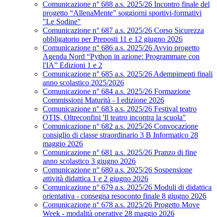
Comunicazione n° 688 a.s. 2025/26 Incontro finale del
progetto “AllenaMente” soggiorni sportivi‑formativi
"Le Sodine"
Comunicazione n° 687 a.s. 2025/26 Corso Sicurezza
obbligatorio per Preposti 11 e 12 giugno 2026
Comunicazione n° 686 a.s. 2025/26 Avvio progetto
Agenda Nord “Python in azione: Programmare con
l'IA” Edizioni 1 e 2
Comunicazione n° 685 a.s. 2025/26 Adempimenti finali
anno scolastico 2025/2026
Comunicazione n° 684 a.s. 2025/26 Formazione
Commissioni Maturità - I edizione 2026
Comunicazione n° 683 a.s. 2025/26 Festival teatro
OTIS, Oltreconfini 'Il teatro incontra la scuola"
Comunicazione n° 682 a.s. 2025/26 Convocazione
consiglio di classe straordinario 3 B Informatico 28
maggio 2026
Comunicazione n° 681 a.s. 2025/26 Pranzo di fine
anno scolastico 3 giugno 2026
Comunicazione n° 680 a.s. 2025/26 Sospensione
attività didattica 1 e 2 giugno 2026
Comunicazione n° 679 a.s. 2025/26 Moduli di didattica
orientativa - consegna resoconto finale 8 giugno 2026
Comunicazione n° 678 a.s. 2025/26 Progetto Move
Week - modalità operative 28 maggio 2026