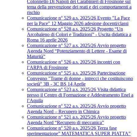
Colonnello Di Napoli dei Carabinieri di Frosinone sul
tema della prevenzione dei reati e dei comportamenti a
rischio
Comunicazione n° 529 a.s. 2025/26 Evento "La Pace
per la Pace" 12 Maggio 2026 adesione docenti/classi
Comunicazione n° 528 a.s. 2025/26 Progetto “Un
Arcobaleno di Colori e Tradizioni” - Uscita didattica a
Roma 16 aprile 2026
Comunicazione n° 527 a.s. 2025/26 Avvio progetto
Agenda Nord “Potenziamento di Lettere - Esame di
Maturità”
Comunicazione n° 526 a.s. 2025/26 incontri con
l’ARPA di Frosinone
Comunicazione n° 525 a.s. 2025/26 Partecipazione
Convegno "Trame di donne - intrecci che costituiscono
società" 3B - 3C BS 14 Aprile
Comunicazione n° 523 a.s. 2025/26 Visita didattica
presso il Centro di Formazione e Addestramento Enel a
l’Aquila
Comunicazione n° 522 a.s. 2025/26 Avvio progetto
Agenda Nord – Recupero in Chimica
Comunicazione n° 521 a.s. 2025/26 Avvio progetto
Agenda Nord “Recupero di meccanica”
Comunicazione n° 520 a.s. 2025/26 Terza fase
sperimentazione” MATEMATICA SUPER PIATTA”