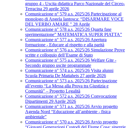
gruppo 4 - Uscita didattica Parco Nazionale del Circeo-
Terracina 29 aprile 2026
Comunicazione n° 579 a.s. 2025/26 Partecipazione al
monologo di Angela Iantosca: “DISARMARE VOCE
DEL VERBO AMARE " 28 Aprile
Comunicazione n° 578 a.s. 2025/26 Quarta fase
sperimentazione” MATEMATICA SUPER PIATTA”
Comunicazione n° 577 a.s. 2025/26 Apertura
formazione - Educare al rispetto e alla parità
Comunicazione n° 576 a.s. 2025/26 Simulazione Prove
scritte e colloquio dell’Esame di Stato
Comunicazione n° 575 a.s. 2025/26 Welfare Gite -
Secondo gruppo uscite programmate
Comunicazione n° 574 a.s. 2025/26 Visita alunni
Scuola Primaria De Mattaheis 27 aprile 2026
Comunicazione n° 573 a.s. 2025/26 Partecipazione
all’evento “La Messa alla Prova tra Giustizia e
Comunità” – Progetto Legalità
Comunicazione n° 572 a.s. 2025/26 Convocazione
Dipartimenti 29 Aprile 2026
Comunicazione n° 571 a.s. 2025/26 Avvio progetto
Agenda Nord “Educazione all’ambiente - fisica
ambientale”
Comunicazione n° 570 a.s. 2025/26 Avvio progetto
“Giovani Generazioni Custodi del Fiume Cosa: sinergie