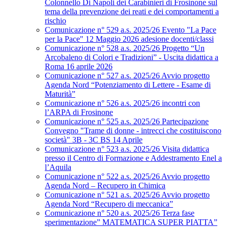
Colonnello Di Napoli dei Carabinieri di Frosinone sul
tema della prevenzione dei reati e dei comportamenti a
rischio
Comunicazione n° 529 a.s. 2025/26 Evento "La Pace
per la Pace" 12 Maggio 2026 adesione docenti/classi
Comunicazione n° 528 a.s. 2025/26 Progetto “Un
Arcobaleno di Colori e Tradizioni” - Uscita didattica a
Roma 16 aprile 2026
Comunicazione n° 527 a.s. 2025/26 Avvio progetto
Agenda Nord “Potenziamento di Lettere - Esame di
Maturità”
Comunicazione n° 526 a.s. 2025/26 incontri con
l’ARPA di Frosinone
Comunicazione n° 525 a.s. 2025/26 Partecipazione
Convegno "Trame di donne - intrecci che costituiscono
società" 3B - 3C BS 14 Aprile
Comunicazione n° 523 a.s. 2025/26 Visita didattica
presso il Centro di Formazione e Addestramento Enel a
l’Aquila
Comunicazione n° 522 a.s. 2025/26 Avvio progetto
Agenda Nord – Recupero in Chimica
Comunicazione n° 521 a.s. 2025/26 Avvio progetto
Agenda Nord “Recupero di meccanica”
Comunicazione n° 520 a.s. 2025/26 Terza fase
sperimentazione” MATEMATICA SUPER PIATTA”