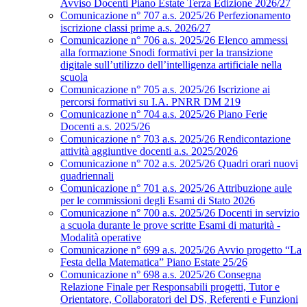
Avviso Docenti Piano Estate Terza Edizione 2026/27
Comunicazione n° 707 a.s. 2025/26 Perfezionamento
iscrizione classi prime a.s. 2026/27
Comunicazione n° 706 a.s. 2025/26 Elenco ammessi
alla formazione Snodi formativi per la transizione
digitale sull’utilizzo dell’intelligenza artificiale nella
scuola
Comunicazione n° 705 a.s. 2025/26 Iscrizione ai
percorsi formativi su I.A. PNRR DM 219
Comunicazione n° 704 a.s. 2025/26 Piano Ferie
Docenti a.s. 2025/26
Comunicazione n° 703 a.s. 2025/26 Rendicontazione
attività aggiuntive docenti a.s. 2025/2026
Comunicazione n° 702 a.s. 2025/26 Quadri orari nuovi
quadriennali
Comunicazione n° 701 a.s. 2025/26 Attribuzione aule
per le commissioni degli Esami di Stato 2026
Comunicazione n° 700 a.s. 2025/26 Docenti in servizio
a scuola durante le prove scritte Esami di maturità -
Modalità operative
Comunicazione n° 699 a.s. 2025/26 Avvio progetto “La
Festa della Matematica” Piano Estate 25/26
Comunicazione n° 698 a.s. 2025/26 Consegna
Relazione Finale per Responsabili progetti, Tutor e
Orientatore, Collaboratori del DS, Referenti e Funzioni