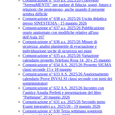
Comunicazione n° 639 a.s. 2025/26 Convegno
“SerenaMENTE” per parlare di fiducia, sogni, futuro e
relazioni che proteggono, anche quando il presente
sembra difficile
Comunicazione n° 638 a.s. 2025/26 Uscita didattica
presso SINESTESIA - 15 maggio 2026
Comunicazione n° 637 a.s. 2025/26 Pubblicazione
orario aggiornato con modifiche relative all'uso
dell'Aula 107
Comunicazione n° 636 a.s. 2025/26 Misure di
sicurezza: analisi planimetrie di evacuazione e
individuazione uscite di sicurezza nei piani
Comunicazione n° 635 a.s. 2025/26 Variazione
calendario progetto Telefono Rosa 14, 20 e 25 maggio
Comunicazione n° 634 A.S. 2025/26 Progetto SIGMA
classi seconde 15 e 18 maggio
Comunicazione n° 633 A.S. 2025/26 Aggiornamento
calendario Prove INVALSI classi seconde con turni dei
somministratori
Comunicazione n° 632 A.S. 2025/26 Incontro con
l’autrice Amalia Perfetti e presentazione del libro
“Partigiane” 20 maggio 2026
Comunicazione n° 631 a.s. 2025/26 Secondo turno
Esami integrativi a.s. 2025/26 - 19 maggio 2026
Comunicazione n° 630 Terza settimana soggiorni