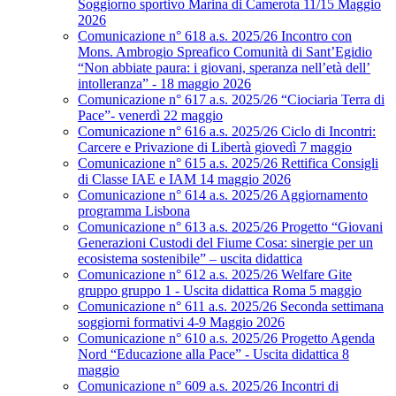
Soggiorno sportivo Marina di Camerota 11/15 Maggio
2026
Comunicazione n° 618 a.s. 2025/26 Incontro con
Mons. Ambrogio Spreafico Comunità di Sant’Egidio
“Non abbiate paura: i giovani, speranza nell’età dell’
intolleranza” - 18 maggio 2026
Comunicazione n° 617 a.s. 2025/26 “Ciociaria Terra di
Pace”- venerdì 22 maggio
Comunicazione n° 616 a.s. 2025/26 Ciclo di Incontri:
Carcere e Privazione di Libertà giovedì 7 maggio
Comunicazione n° 615 a.s. 2025/26 Rettifica Consigli
di Classe IAE e IAM 14 maggio 2026
Comunicazione n° 614 a.s. 2025/26 Aggiornamento
programma Lisbona
Comunicazione n° 613 a.s. 2025/26 Progetto “Giovani
Generazioni Custodi del Fiume Cosa: sinergie per un
ecosistema sostenibile” – uscita didattica
Comunicazione n° 612 a.s. 2025/26 Welfare Gite
gruppo gruppo 1 - Uscita didattica Roma 5 maggio
Comunicazione n° 611 a.s. 2025/26 Seconda settimana
soggiorni formativi 4-9 Maggio 2026
Comunicazione n° 610 a.s. 2025/26 Progetto Agenda
Nord “Educazione alla Pace” - Uscita didattica 8
maggio
Comunicazione n° 609 a.s. 2025/26 Incontri di