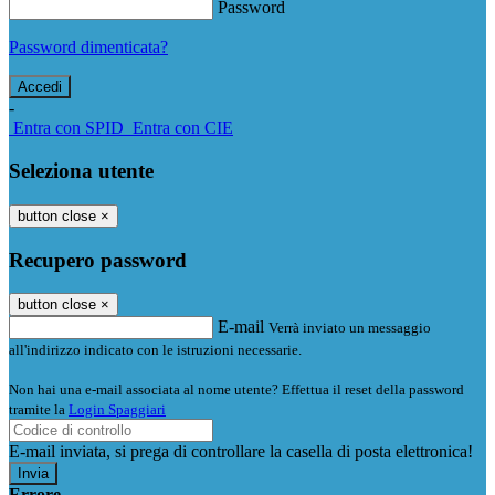
Password
Password dimenticata?
-
Entra con SPID
Entra con CIE
Seleziona utente
button close
×
Recupero password
button close
×
E-mail
Verrà inviato un messaggio
all'indirizzo indicato con le istruzioni necessarie.
Non hai una e-mail associata al nome utente? Effettua il reset della password
tramite la
Login Spaggiari
E-mail inviata, si prega di controllare la casella di posta elettronica!
Errore