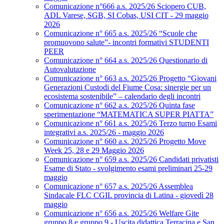
Comunicazione n°666 a.s. 2025/26 Sciopero CUB,
ADL Varese, SGB, SI Cobas, USI CIT - 29 maggio
2026
Comunicazione n° 665 a.s. 2025/26 “Scuole che
promuovono salute”- incontri formativi STUDENTI
PEER
Comunicazione n° 664 a.s. 2025/26 Questionario di
Autovalutazione
Comunicazione n° 663 a.s. 2025/26 Progetto “Giovani
Generazioni Custodi del Fiume Cosa: sinergie per un
ecosistema sostenibile” – calendario degli incontri
Comunicazione n° 662 a.s. 2025/26 Quinta fase
sperimentazione “MATEMATICA SUPER PIATTA”
Comunicazione n° 661 a.s. 2025/26 Terzo turno Esami
integrativi a.s. 2025/26 - maggio 2026
Comunicazione n° 660 a.s. 2025/26 Progetto Move
Week 25, 28 e 29 Maggio 2026
Comunicazione n° 659 a.s. 2025/26 Candidati privatisti
Esame di Stato - svolgimento esami preliminari 25-29
maggio
Comunicazione n° 657 a.s. 2025/26 Assemblea
Sindacale FLC CGIL provincia di Latina - giovedì 28
maggio
Comunicazione n° 656 a.s. 2025/26 Welfare Gite
gruppo 8 e gruppo 9 - Uscita didattica Terracina e San