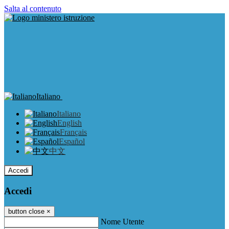
Salta al contenuto
Italiano
Italiano
English
Français
Español
中文
Accedi
Accedi
button close
×
Nome Utente