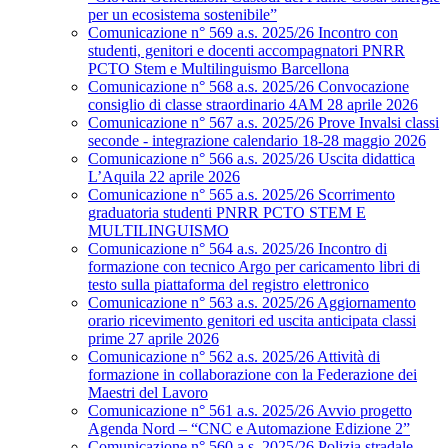
per un ecosistema sostenibile”
Comunicazione n° 569 a.s. 2025/26 Incontro con
studenti, genitori e docenti accompagnatori PNRR
PCTO Stem e Multilinguismo Barcellona
Comunicazione n° 568 a.s. 2025/26 Convocazione
consiglio di classe straordinario 4AM 28 aprile 2026
Comunicazione n° 567 a.s. 2025/26 Prove Invalsi classi
seconde - integrazione calendario 18-28 maggio 2026
Comunicazione n° 566 a.s. 2025/26 Uscita didattica
L’Aquila 22 aprile 2026
Comunicazione n° 565 a.s. 2025/26 Scorrimento
graduatoria studenti PNRR PCTO STEM E
MULTILINGUISMO
Comunicazione n° 564 a.s. 2025/26 Incontro di
formazione con tecnico Argo per caricamento libri di
testo sulla piattaforma del registro elettronico
Comunicazione n° 563 a.s. 2025/26 Aggiornamento
orario ricevimento genitori ed uscita anticipata classi
prime 27 aprile 2026
Comunicazione n° 562 a.s. 2025/26 Attività di
formazione in collaborazione con la Federazione dei
Maestri del Lavoro
Comunicazione n° 561 a.s. 2025/26 Avvio progetto
Agenda Nord – “CNC e Automazione Edizione 2”
Comunicazione n° 560 a.s. 2025/26 Polizia stradale