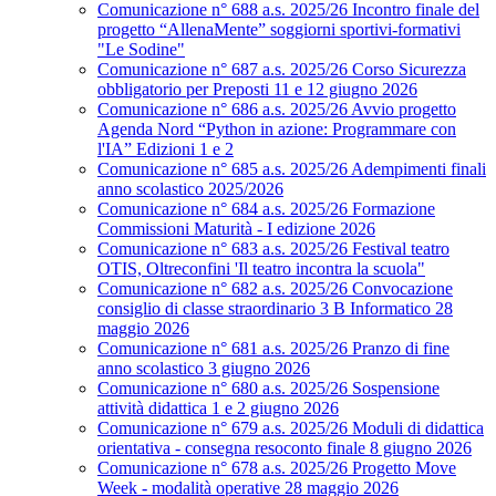
Comunicazione n° 688 a.s. 2025/26 Incontro finale del
progetto “AllenaMente” soggiorni sportivi‑formativi
"Le Sodine"
Comunicazione n° 687 a.s. 2025/26 Corso Sicurezza
obbligatorio per Preposti 11 e 12 giugno 2026
Comunicazione n° 686 a.s. 2025/26 Avvio progetto
Agenda Nord “Python in azione: Programmare con
l'IA” Edizioni 1 e 2
Comunicazione n° 685 a.s. 2025/26 Adempimenti finali
anno scolastico 2025/2026
Comunicazione n° 684 a.s. 2025/26 Formazione
Commissioni Maturità - I edizione 2026
Comunicazione n° 683 a.s. 2025/26 Festival teatro
OTIS, Oltreconfini 'Il teatro incontra la scuola"
Comunicazione n° 682 a.s. 2025/26 Convocazione
consiglio di classe straordinario 3 B Informatico 28
maggio 2026
Comunicazione n° 681 a.s. 2025/26 Pranzo di fine
anno scolastico 3 giugno 2026
Comunicazione n° 680 a.s. 2025/26 Sospensione
attività didattica 1 e 2 giugno 2026
Comunicazione n° 679 a.s. 2025/26 Moduli di didattica
orientativa - consegna resoconto finale 8 giugno 2026
Comunicazione n° 678 a.s. 2025/26 Progetto Move
Week - modalità operative 28 maggio 2026