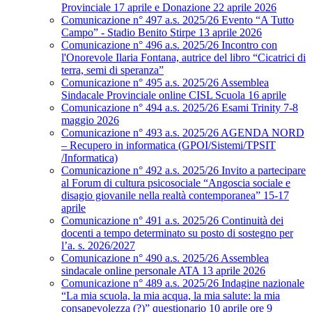
Provinciale 17 aprile e Donazione 22 aprile 2026
Comunicazione n° 497 a.s. 2025/26 Evento “A Tutto
Campo” - Stadio Benito Stirpe 13 aprile 2026
Comunicazione n° 496 a.s. 2025/26 Incontro con
l'Onorevole Ilaria Fontana, autrice del libro “Cicatrici di
terra, semi di speranza”
Comunicazione n° 495 a.s. 2025/26 Assemblea
Sindacale Provinciale online CISL Scuola 16 aprile
Comunicazione n° 494 a.s. 2025/26 Esami Trinity 7-8
maggio 2026
Comunicazione n° 493 a.s. 2025/26 AGENDA NORD
– Recupero in informatica (GPOI/Sistemi/TPSIT
/Informatica)
Comunicazione n° 492 a.s. 2025/26 Invito a partecipare
al Forum di cultura psicosociale “Angoscia sociale e
disagio giovanile nella realtà contemporanea” 15-17
aprile
Comunicazione n° 491 a.s. 2025/26 Continuità dei
docenti a tempo determinato su posto di sostegno per
l’a. s. 2026/2027
Comunicazione n° 490 a.s. 2025/26 Assemblea
sindacale online personale ATA 13 aprile 2026
Comunicazione n° 489 a.s. 2025/26 Indagine nazionale
“La mia scuola, la mia acqua, la mia salute: la mia
consapevolezza (?)” questionario 10 aprile ore 9