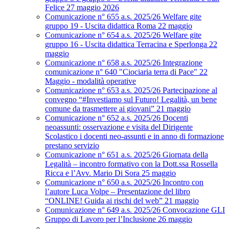
Felice 27 maggio 2026
Comunicazione n° 655 a.s. 2025/26 Welfare gite
gruppo 19 - Uscita didattica Roma 22 maggio
Comunicazione n° 654 a.s. 2025/26 Welfare gite
gruppo 16 - Uscita didattica Terracina e Sperlonga 22
maggio
Comunicazione n° 658 a.s. 2025/26 Integrazione
comunicazione n° 640 "Ciociaria terra di Pace" 22
Maggio - modalità operative
Comunicazione n° 653 a.s. 2025/26 Partecipazione al
convegno “#Investiamo sul Futuro! Legalità, un bene
comune da trasmettere ai giovani” 21 maggio
Comunicazione n° 652 a.s. 2025/26 Docenti
neoassunti: osservazione e visita del Dirigente
Scolastico i docenti neo-assunti e in anno di formazione
prestano servizio
Comunicazione n° 651 a.s. 2025/26 Giornata della
Legalità – incontro formativo con la Dott.ssa Rossella
Ricca e l’Avv. Mario Di Sora 25 maggio
Comunicazione n° 650 a.s. 2025/26 Incontro con
l’autore Luca Volpe – Presentazione del libro
“ONLINE! Guida ai rischi del web” 21 maggio
Comunicazione n° 649 a.s. 2025/26 Convocazione GLI
Gruppo di Lavoro per l’Inclusione 26 maggio