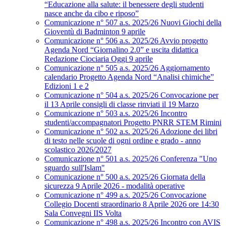
“Educazione alla salute: il benessere degli studenti
nasce anche da cibo e riposo”
Comunicazione n° 507 a.s. 2025/26 Nuovi Giochi della
Gioventù di Badminton 9 aprile
Comunicazione n° 506 a.s. 2025/26 Avvio progetto
Agenda Nord “Giornalino 2.0” e uscita didattica
Redazione Ciociaria Oggi 9 aprile
Comunicazione n° 505 a.s. 2025/26 Aggiornamento
calendario Progetto Agenda Nord “Analisi chimiche”
Edizioni 1 e 2
Comunicazione n° 504 a.s. 2025/26 Convocazione per
il 13 Aprile consigli di classe rinviati il 19 Marzo
Comunicazione n° 503 a.s. 2025/26 Incontro
studenti/accompagnatori Progetto PNRR STEM Rimini
Comunicazione n° 502 a.s. 2025/26 Adozione dei libri
di testo nelle scuole di ogni ordine e grado - anno
scolastico 2026/2027
Comunicazione n° 501 a.s. 2025/26 Conferenza "Uno
sguardo sull'Islam"
Comunicazione n° 500 a.s. 2025/26 Giornata della
sicurezza 9 Aprile 2026 - modalità operative
Comunicazione n° 499 a.s. 2025/26 Convocazione
Collegio Docenti straordinario 8 Aprile 2026 ore 14:30
Sala Convegni IIS Volta
Comunicazione n° 498 a.s. 2025/26 Incontro con AVIS