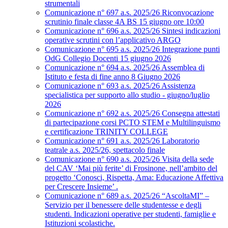
strumentali
Comunicazione n° 697 a.s. 2025/26 Riconvocazione
scrutinio finale classe 4A BS 15 giugno ore 10:00
Comunicazione n° 696 a.s. 2025/26 Sintesi indicazioni
operative scrutini con l’applicativo ARGO
Comunicazione n° 695 a.s. 2025/26 Integrazione punti
OdG Collegio Docenti 15 giugno 2026
Comunicazione n° 694 a.s. 2025/26 Assemblea di
Istituto e festa di fine anno 8 Giugno 2026
Comunicazione n° 693 a.s. 2025/26 Assistenza
specialistica per supporto allo studio - giugno/luglio
2026
Comunicazione n° 692 a.s. 2025/26 Consegna attestati
di partecipazione corsi PCTO STEM e Multilinguismo
e certificazione TRINITY COLLEGE
Comunicazione n° 691 a.s. 2025/26 Laboratorio
teatrale a.s. 2025/26, spettacolo finale
Comunicazione n° 690 a.s. 2025/26 Visita della sede
del CAV ‘Mai più ferite’ di Frosinone, nell’ambito del
progetto ‘Conosci, Rispetta, Ama: Educazione Affettiva
per Crescere Insieme’ .
Comunicazione n° 689 a.s. 2025/26 “AscoltaMI” –
Servizio per il benessere delle studentesse e degli
studenti. Indicazioni operative per studenti, famiglie e
Istituzioni scolastiche.