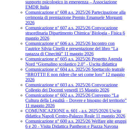
supporto psicologico in emergenza – Associazione
EMDR Italia
Comunicazione n° 608 a.s. 2025/26 Partecipazione alla
cerimonia di premiazione Premio Emanuele Morganti
2026
Comunicazione n° 607 a.s. 2025/26 Convocazione
straordinaria Dipartimento Chimica/ Biologia - Fisica 6
maggio 2026
Comunicazione n° 606 a.s. 2025/26 Incontro con
l’autrice Silvia Cinelli e presentazione del libro “La
ragazza di Cinecittà” 11 maggio 2026
Comunicazione n° 605 a.s. 2025/26 Progetto Agenda
Nord “Giornalino scolastico 2.0” - Uscita didattica
Comunicazione n° 604 a.s. 2025/26 Spettacolo teatrale
“BROTTI! E non ridere che sei come loro” 12 maggio
2026
Comunicazione n° 603 a.s. 2025/26 Convocazione
Collegio dei Docenti venerdì 15 Maggio 2026
Comunicazione n° 602 a.s. 2025/26 Convegno “La
Cultura della Legalità – Dovere e bisogno del territorio”
11 maggio 2026
COMUNICAZIONE n. 601 - a.s. 2025/2026 Uscita
didattica Napoli Centro-Palazzo Reale 11 maggio 2026
Comunicazione n° 600 a.s. 2025/26 Welfare gite gruppi
6 e 20 - Visita Didattica Pantheon e Piazza Navona