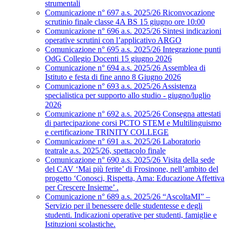
strumentali
Comunicazione n° 697 a.s. 2025/26 Riconvocazione
scrutinio finale classe 4A BS 15 giugno ore 10:00
Comunicazione n° 696 a.s. 2025/26 Sintesi indicazioni
operative scrutini con l’applicativo ARGO
Comunicazione n° 695 a.s. 2025/26 Integrazione punti
OdG Collegio Docenti 15 giugno 2026
Comunicazione n° 694 a.s. 2025/26 Assemblea di
Istituto e festa di fine anno 8 Giugno 2026
Comunicazione n° 693 a.s. 2025/26 Assistenza
specialistica per supporto allo studio - giugno/luglio
2026
Comunicazione n° 692 a.s. 2025/26 Consegna attestati
di partecipazione corsi PCTO STEM e Multilinguismo
e certificazione TRINITY COLLEGE
Comunicazione n° 691 a.s. 2025/26 Laboratorio
teatrale a.s. 2025/26, spettacolo finale
Comunicazione n° 690 a.s. 2025/26 Visita della sede
del CAV ‘Mai più ferite’ di Frosinone, nell’ambito del
progetto ‘Conosci, Rispetta, Ama: Educazione Affettiva
per Crescere Insieme’ .
Comunicazione n° 689 a.s. 2025/26 “AscoltaMI” –
Servizio per il benessere delle studentesse e degli
studenti. Indicazioni operative per studenti, famiglie e
Istituzioni scolastiche.