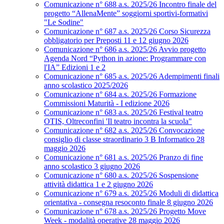
Comunicazione n° 688 a.s. 2025/26 Incontro finale del
progetto “AllenaMente” soggiorni sportivi‑formativi
"Le Sodine"
Comunicazione n° 687 a.s. 2025/26 Corso Sicurezza
obbligatorio per Preposti 11 e 12 giugno 2026
Comunicazione n° 686 a.s. 2025/26 Avvio progetto
Agenda Nord “Python in azione: Programmare con
l'IA” Edizioni 1 e 2
Comunicazione n° 685 a.s. 2025/26 Adempimenti finali
anno scolastico 2025/2026
Comunicazione n° 684 a.s. 2025/26 Formazione
Commissioni Maturità - I edizione 2026
Comunicazione n° 683 a.s. 2025/26 Festival teatro
OTIS, Oltreconfini 'Il teatro incontra la scuola"
Comunicazione n° 682 a.s. 2025/26 Convocazione
consiglio di classe straordinario 3 B Informatico 28
maggio 2026
Comunicazione n° 681 a.s. 2025/26 Pranzo di fine
anno scolastico 3 giugno 2026
Comunicazione n° 680 a.s. 2025/26 Sospensione
attività didattica 1 e 2 giugno 2026
Comunicazione n° 679 a.s. 2025/26 Moduli di didattica
orientativa - consegna resoconto finale 8 giugno 2026
Comunicazione n° 678 a.s. 2025/26 Progetto Move
Week - modalità operative 28 maggio 2026