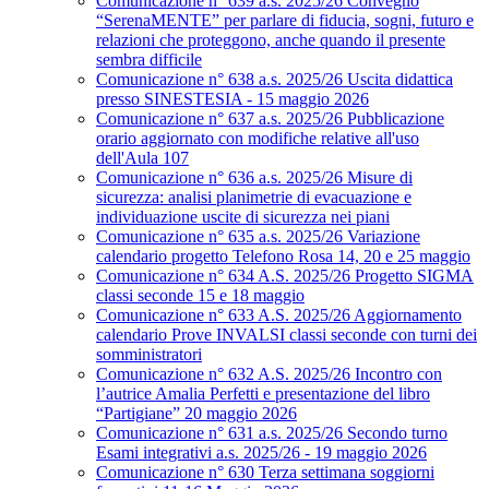
Comunicazione n° 639 a.s. 2025/26 Convegno
“SerenaMENTE” per parlare di fiducia, sogni, futuro e
relazioni che proteggono, anche quando il presente
sembra difficile
Comunicazione n° 638 a.s. 2025/26 Uscita didattica
presso SINESTESIA - 15 maggio 2026
Comunicazione n° 637 a.s. 2025/26 Pubblicazione
orario aggiornato con modifiche relative all'uso
dell'Aula 107
Comunicazione n° 636 a.s. 2025/26 Misure di
sicurezza: analisi planimetrie di evacuazione e
individuazione uscite di sicurezza nei piani
Comunicazione n° 635 a.s. 2025/26 Variazione
calendario progetto Telefono Rosa 14, 20 e 25 maggio
Comunicazione n° 634 A.S. 2025/26 Progetto SIGMA
classi seconde 15 e 18 maggio
Comunicazione n° 633 A.S. 2025/26 Aggiornamento
calendario Prove INVALSI classi seconde con turni dei
somministratori
Comunicazione n° 632 A.S. 2025/26 Incontro con
l’autrice Amalia Perfetti e presentazione del libro
“Partigiane” 20 maggio 2026
Comunicazione n° 631 a.s. 2025/26 Secondo turno
Esami integrativi a.s. 2025/26 - 19 maggio 2026
Comunicazione n° 630 Terza settimana soggiorni