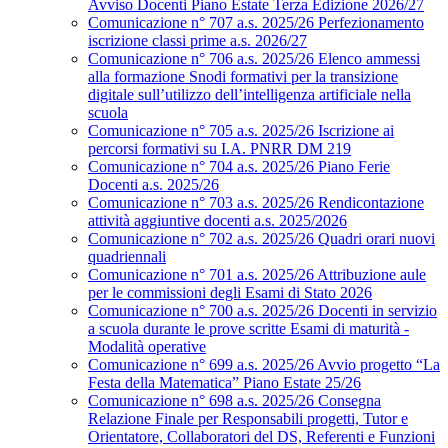
Avviso Docenti Piano Estate Terza Edizione 2026/27
Comunicazione n° 707 a.s. 2025/26 Perfezionamento
iscrizione classi prime a.s. 2026/27
Comunicazione n° 706 a.s. 2025/26 Elenco ammessi
alla formazione Snodi formativi per la transizione
digitale sull’utilizzo dell’intelligenza artificiale nella
scuola
Comunicazione n° 705 a.s. 2025/26 Iscrizione ai
percorsi formativi su I.A. PNRR DM 219
Comunicazione n° 704 a.s. 2025/26 Piano Ferie
Docenti a.s. 2025/26
Comunicazione n° 703 a.s. 2025/26 Rendicontazione
attività aggiuntive docenti a.s. 2025/2026
Comunicazione n° 702 a.s. 2025/26 Quadri orari nuovi
quadriennali
Comunicazione n° 701 a.s. 2025/26 Attribuzione aule
per le commissioni degli Esami di Stato 2026
Comunicazione n° 700 a.s. 2025/26 Docenti in servizio
a scuola durante le prove scritte Esami di maturità -
Modalità operative
Comunicazione n° 699 a.s. 2025/26 Avvio progetto “La
Festa della Matematica” Piano Estate 25/26
Comunicazione n° 698 a.s. 2025/26 Consegna
Relazione Finale per Responsabili progetti, Tutor e
Orientatore, Collaboratori del DS, Referenti e Funzioni