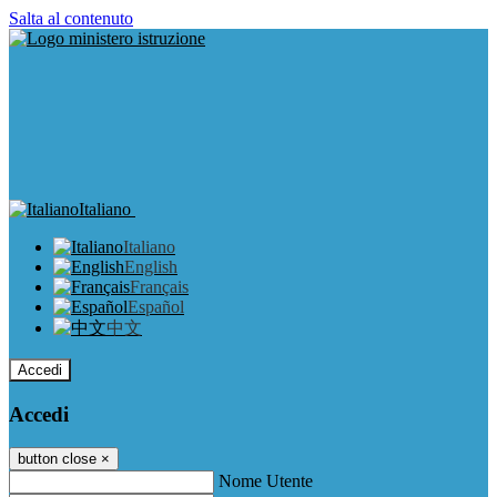
Salta al contenuto
Italiano
Italiano
English
Français
Español
中文
Accedi
Accedi
button close
×
Nome Utente