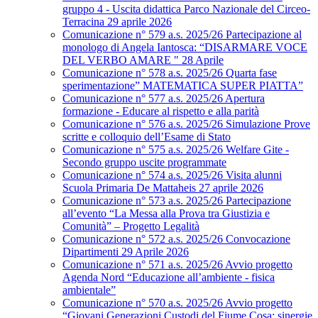
gruppo 4 - Uscita didattica Parco Nazionale del Circeo-
Terracina 29 aprile 2026
Comunicazione n° 579 a.s. 2025/26 Partecipazione al
monologo di Angela Iantosca: “DISARMARE VOCE
DEL VERBO AMARE " 28 Aprile
Comunicazione n° 578 a.s. 2025/26 Quarta fase
sperimentazione” MATEMATICA SUPER PIATTA”
Comunicazione n° 577 a.s. 2025/26 Apertura
formazione - Educare al rispetto e alla parità
Comunicazione n° 576 a.s. 2025/26 Simulazione Prove
scritte e colloquio dell’Esame di Stato
Comunicazione n° 575 a.s. 2025/26 Welfare Gite -
Secondo gruppo uscite programmate
Comunicazione n° 574 a.s. 2025/26 Visita alunni
Scuola Primaria De Mattaheis 27 aprile 2026
Comunicazione n° 573 a.s. 2025/26 Partecipazione
all’evento “La Messa alla Prova tra Giustizia e
Comunità” – Progetto Legalità
Comunicazione n° 572 a.s. 2025/26 Convocazione
Dipartimenti 29 Aprile 2026
Comunicazione n° 571 a.s. 2025/26 Avvio progetto
Agenda Nord “Educazione all’ambiente - fisica
ambientale”
Comunicazione n° 570 a.s. 2025/26 Avvio progetto
“Giovani Generazioni Custodi del Fiume Cosa: sinergie