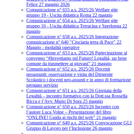
Felice 27 maggio 2026
Comunicazione n° 655 a.s. 2025/26 Welfare gite
gruppo 19 - Uscita didattica Roma 22 maggio
Comunicazione n° 654 a.s. 2025/26 Welfare gite
gruppo 16 - Uscita didattica Terracina e Sperlonga 22
maggio
Comunicazione n° 658 a.s. 2025/26 Integrazione
comunicazione n° 640 "Ciociaria terra di Pace" 22
Maggio - modalità operative
Comunicazione n° 653 a.s. 2025/26 Partecipazione al
convegno “#Investiamo sul Futuro! Legalità, un bene
comune da trasmettere ai giovani” 21 maggio
Comunicazione n° 652 a.s. 2025/26 Docenti
neoassunti: osservazione e visita del Dirigente
Scolastico i docenti neo-assunti e in anno di formazione
prestano servizio
Comunicazione n° 651 a.s. 2025/26 Giornata della
Legalità – incontro formativo con la Dott.ssa Rossella
Ricca e l’Avv. Mario Di Sora 25 maggio
Comunicazione n° 650 a.s. 2025/26 Incontro con
l’autore Luca Volpe – Presentazione del libro
“ONLINE! Guida ai rischi del web” 21 maggio
Comunicazione n° 649 a.s. 2025/26 Convocazione GLI
Gruppo di Lavoro per l’Inclusione 26 maggio