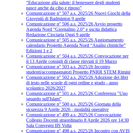
“Educazione alla salute: il benessere degli studenti
nasce anche da cibo e riposo”
Comunicazione n° 507 a.s. 2025/26 Nuovi Giochi della
Gioventù di Badminton 9 aprile
Comunicazione n° 506 a.s. 2025/26 Avvio progetto
Agenda Nord “Giornalino 2.0” e uscita didattica
Redazione Ciociaria Oggi 9 aprile
Comunicazione n° 505 a.s. 2025/26 Aggiornamento
calendario Progetto Agenda Nord “Analisi chimiche”
Edizioni 1 e 2
Comunicazione n° 504 a.s. 2025/26 Convocazione per
il 13 Aprile consigli di classe rinviati il 19 Marzo
Comunicazione n° 503 a.s. 2025/26 Incontro
studenti/accompagnatori Progetto PNRR STEM Rimini
Comunicazione n° 502 a.s. 2025/26 Adozione dei libri
di testo nelle scuole di ogni ordine e grado - anno
scolastico 2026/2027
Comunicazione n° 501 a.s. 2025/26 Conferenza "Uno
sguardo sull'Islam"
Comunicazione n° 500 a.s. 2025/26 Giornata della
sicurezza 9 Aprile 2026 - modalità operative
Comunicazione n° 499 a.s. 2025/26 Convocazione
Collegio Docenti straordinario 8 Aprile 2026 ore 14:30
Sala Convegni IIS Volta
Comunicazione n° 498 a.s. 2025/26 Incontro con AVIS