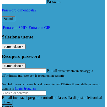
Password
Password dimenticata?
-
Entra con SPID
Entra con CIE
Seleziona utente
button close
×
Recupero password
button close
×
E-mail
Verrà inviato un messaggio
all'indirizzo indicato con le istruzioni necessarie.
Non hai una e-mail associata al nome utente? Effettua il reset della password
tramite la
Login Spaggiari
E-mail inviata, si prega di controllare la casella di posta elettronica!
Errore