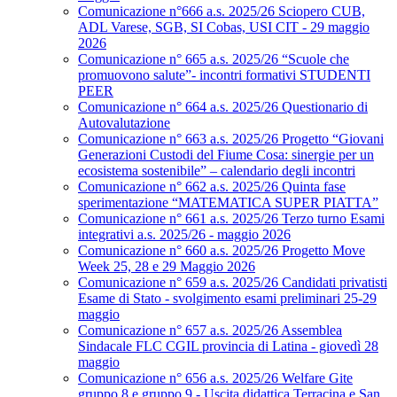
Comunicazione n°666 a.s. 2025/26 Sciopero CUB,
ADL Varese, SGB, SI Cobas, USI CIT - 29 maggio
2026
Comunicazione n° 665 a.s. 2025/26 “Scuole che
promuovono salute”- incontri formativi STUDENTI
PEER
Comunicazione n° 664 a.s. 2025/26 Questionario di
Autovalutazione
Comunicazione n° 663 a.s. 2025/26 Progetto “Giovani
Generazioni Custodi del Fiume Cosa: sinergie per un
ecosistema sostenibile” – calendario degli incontri
Comunicazione n° 662 a.s. 2025/26 Quinta fase
sperimentazione “MATEMATICA SUPER PIATTA”
Comunicazione n° 661 a.s. 2025/26 Terzo turno Esami
integrativi a.s. 2025/26 - maggio 2026
Comunicazione n° 660 a.s. 2025/26 Progetto Move
Week 25, 28 e 29 Maggio 2026
Comunicazione n° 659 a.s. 2025/26 Candidati privatisti
Esame di Stato - svolgimento esami preliminari 25-29
maggio
Comunicazione n° 657 a.s. 2025/26 Assemblea
Sindacale FLC CGIL provincia di Latina - giovedì 28
maggio
Comunicazione n° 656 a.s. 2025/26 Welfare Gite
gruppo 8 e gruppo 9 - Uscita didattica Terracina e San