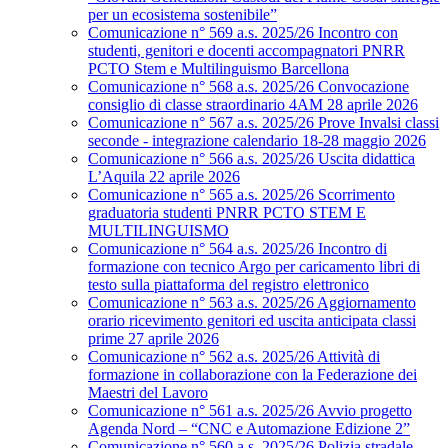
per un ecosistema sostenibile”
Comunicazione n° 569 a.s. 2025/26 Incontro con
studenti, genitori e docenti accompagnatori PNRR
PCTO Stem e Multilinguismo Barcellona
Comunicazione n° 568 a.s. 2025/26 Convocazione
consiglio di classe straordinario 4AM 28 aprile 2026
Comunicazione n° 567 a.s. 2025/26 Prove Invalsi classi
seconde - integrazione calendario 18-28 maggio 2026
Comunicazione n° 566 a.s. 2025/26 Uscita didattica
L’Aquila 22 aprile 2026
Comunicazione n° 565 a.s. 2025/26 Scorrimento
graduatoria studenti PNRR PCTO STEM E
MULTILINGUISMO
Comunicazione n° 564 a.s. 2025/26 Incontro di
formazione con tecnico Argo per caricamento libri di
testo sulla piattaforma del registro elettronico
Comunicazione n° 563 a.s. 2025/26 Aggiornamento
orario ricevimento genitori ed uscita anticipata classi
prime 27 aprile 2026
Comunicazione n° 562 a.s. 2025/26 Attività di
formazione in collaborazione con la Federazione dei
Maestri del Lavoro
Comunicazione n° 561 a.s. 2025/26 Avvio progetto
Agenda Nord – “CNC e Automazione Edizione 2”
Comunicazione n° 560 a.s. 2025/26 Polizia stradale