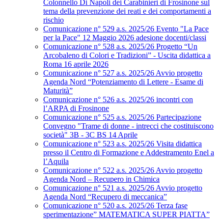
Colonnello Di Napoli dei Carabinieri di Frosinone sul
tema della prevenzione dei reati e dei comportamenti a
rischio
Comunicazione n° 529 a.s. 2025/26 Evento "La Pace
per la Pace" 12 Maggio 2026 adesione docenti/classi
Comunicazione n° 528 a.s. 2025/26 Progetto “Un
Arcobaleno di Colori e Tradizioni” - Uscita didattica a
Roma 16 aprile 2026
Comunicazione n° 527 a.s. 2025/26 Avvio progetto
Agenda Nord “Potenziamento di Lettere - Esame di
Maturità”
Comunicazione n° 526 a.s. 2025/26 incontri con
l’ARPA di Frosinone
Comunicazione n° 525 a.s. 2025/26 Partecipazione
Convegno "Trame di donne - intrecci che costituiscono
società" 3B - 3C BS 14 Aprile
Comunicazione n° 523 a.s. 2025/26 Visita didattica
presso il Centro di Formazione e Addestramento Enel a
l’Aquila
Comunicazione n° 522 a.s. 2025/26 Avvio progetto
Agenda Nord – Recupero in Chimica
Comunicazione n° 521 a.s. 2025/26 Avvio progetto
Agenda Nord “Recupero di meccanica”
Comunicazione n° 520 a.s. 2025/26 Terza fase
sperimentazione” MATEMATICA SUPER PIATTA”