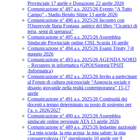
Provinciale 17 aprile e Donazione 22 aprile 2026
Comunicazione n° 497 a.s. 2025/26 Evento “A Tutto
Campo” - Stadio Benito Stirpe 13 aprile 2026
Comunicazione n° 496 a.s. 2025/26 Incontro con
l'Onorevole Ilaria Fontana, autrice del libro “Cicatrici di
terra, semi di speranza”
Comunicazione n° 495 a.s. 2025/26 Assemblea
Sindacale Provinciale online CISL Scuola 16 aprile
Comunicazione n° 494 a.s. 2025/26 Esami Trinity 7-8
maggio 2026
Comunicazione n° 493 a.s. 2025/26 AGENDA NORD
– Recupero in informatica (GPOI/Sistemi/TPSIT
/Informatica)
Comunicazione n° 492 a.s. 2025/26 Invito a partecipare
al Forum di cultura psicosociale “Angoscia sociale e
disagio giovanile nella realtà contemporanea” 15-17
aprile
Comunicazione n° 491 a.s. 2025/26 Continuità dei
docenti a tempo determinato su posto di sostegno per
l’a. s. 2026/2027
Comunicazione n° 490 a.s. 2025/26 Assemblea
sindacale online personale ATA 13 aprile 2026
Comunicazione n° 489 a.s. 2025/26 Indagine nazionale
“La mia scuola, la mia acqua, la mia salute: la mia
consapevolezza (?)” questionario 10 aprile ore 9