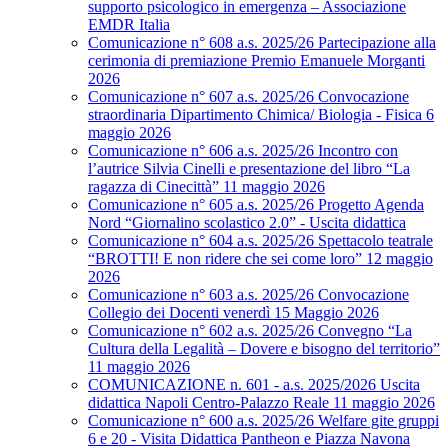
supporto psicologico in emergenza – Associazione
EMDR Italia
Comunicazione n° 608 a.s. 2025/26 Partecipazione alla
cerimonia di premiazione Premio Emanuele Morganti
2026
Comunicazione n° 607 a.s. 2025/26 Convocazione
straordinaria Dipartimento Chimica/ Biologia - Fisica 6
maggio 2026
Comunicazione n° 606 a.s. 2025/26 Incontro con
l’autrice Silvia Cinelli e presentazione del libro “La
ragazza di Cinecittà” 11 maggio 2026
Comunicazione n° 605 a.s. 2025/26 Progetto Agenda
Nord “Giornalino scolastico 2.0” - Uscita didattica
Comunicazione n° 604 a.s. 2025/26 Spettacolo teatrale
“BROTTI! E non ridere che sei come loro” 12 maggio
2026
Comunicazione n° 603 a.s. 2025/26 Convocazione
Collegio dei Docenti venerdì 15 Maggio 2026
Comunicazione n° 602 a.s. 2025/26 Convegno “La
Cultura della Legalità – Dovere e bisogno del territorio”
11 maggio 2026
COMUNICAZIONE n. 601 - a.s. 2025/2026 Uscita
didattica Napoli Centro-Palazzo Reale 11 maggio 2026
Comunicazione n° 600 a.s. 2025/26 Welfare gite gruppi
6 e 20 - Visita Didattica Pantheon e Piazza Navona