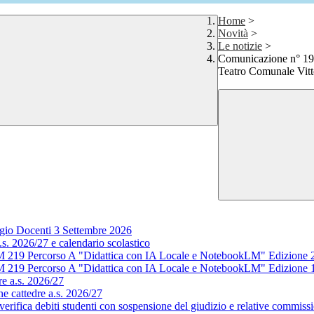
Home
>
Novità
>
Le notizie
>
Comunicazione n° 19
Teatro Comunale Vit
gio Docenti 3 Settembre 2026
s. 2026/27 e calendario scolastico
M 219 Percorso A "Didattica con IA Locale e NotebookLM" Edizione 
M 219 Percorso A "Didattica con IA Locale e NotebookLM" Edizione 
e a.s. 2026/27
e cattedre a.s. 2026/27
rifica debiti studenti con sospensione del giudizio e relative commissi