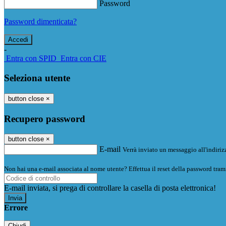
Password
Password dimenticata?
-
Entra con SPID
Entra con CIE
Seleziona utente
button close
×
Recupero password
button close
×
E-mail
Verrà inviato un messaggio all'indirizz
Non hai una e-mail associata al nome utente? Effettua il reset della password tram
E-mail inviata, si prega di controllare la casella di posta elettronica!
Errore
Chiudi