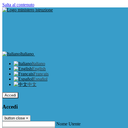
Salta al contenuto
Italiano
Italiano
English
Français
Español
中文
Accedi
Accedi
button close
×
Nome Utente