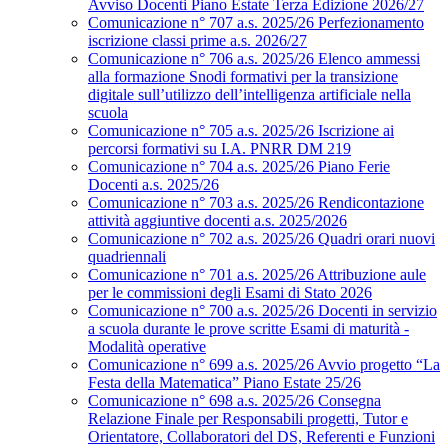
Avviso Docenti Piano Estate Terza Edizione 2026/27
Comunicazione n° 707 a.s. 2025/26 Perfezionamento
iscrizione classi prime a.s. 2026/27
Comunicazione n° 706 a.s. 2025/26 Elenco ammessi
alla formazione Snodi formativi per la transizione
digitale sull’utilizzo dell’intelligenza artificiale nella
scuola
Comunicazione n° 705 a.s. 2025/26 Iscrizione ai
percorsi formativi su I.A. PNRR DM 219
Comunicazione n° 704 a.s. 2025/26 Piano Ferie
Docenti a.s. 2025/26
Comunicazione n° 703 a.s. 2025/26 Rendicontazione
attività aggiuntive docenti a.s. 2025/2026
Comunicazione n° 702 a.s. 2025/26 Quadri orari nuovi
quadriennali
Comunicazione n° 701 a.s. 2025/26 Attribuzione aule
per le commissioni degli Esami di Stato 2026
Comunicazione n° 700 a.s. 2025/26 Docenti in servizio
a scuola durante le prove scritte Esami di maturità -
Modalità operative
Comunicazione n° 699 a.s. 2025/26 Avvio progetto “La
Festa della Matematica” Piano Estate 25/26
Comunicazione n° 698 a.s. 2025/26 Consegna
Relazione Finale per Responsabili progetti, Tutor e
Orientatore, Collaboratori del DS, Referenti e Funzioni