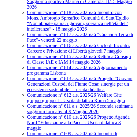
Soggiorno sportivo Marina di Camerota 11/15 Maggio
2026
Comunicazione n° 618 a.s. 2025/26 Incontro con
Mons. Ambrogio Spreafico Comunità di Sant’Egidio
“Non abbiate paura: i giovani, speranza nell’età dell’
intolleranza” - 18 maggio 2026
Comunicazione n° 617 a.s. 2025/26 “Ciociaria Terra di
Pace”- venerdì 22 maggio
Comunicazione n° 616 a.s. 2025/26 Ciclo di Incontri:
Carcere e Privazione di Libertà giovedì 7 maggio
Comunicazione n° 615 a.s. 2025/26 Rettifica Consigli
di Classe IAE e IAM 14 maggio 2026
Comunicazione n° 614 a.s. 2025/26 Aggiornamento
programma Lisbona
Comunicazione n° 613 a.s. 2025/26 Progetto “Giovani
Generazioni Custodi del Fiume Cosa: sinergie per un
ecosistema sostenibile” – uscita didattica
Comunicazione n° 612 a.s. 2025/26 Welfare Gite
gruppo gruppo 1 - Uscita didattica Roma 5 maggio
Comunicazione n° 611 a.s. 2025/26 Seconda settimana
soggiorni formativi 4-9 Maggio 2026
Comunicazione n° 610 a.s. 2025/26 Progetto Agenda
Nord “Educazione alla Pace” - Uscita didattica 8
maggio
Comunicazione n° 609 a.s. 2025/26 Incontri di