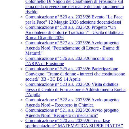
Colonnello Di Napoli dei Carabinieri di Frosinone sul
tema della prevenzione dei reati e dei comportamenti a
rischio
Comunicazione n° 529 a.s. 2025/26 Evento "La Pace
per la Pace" 12 Maggio 2026 adesione docenti/classi
Comunicazione n° 528 a.s. 2025/26 Progetto “Un
Arcobaleno di Colori e Tradizioni” - Uscita didattica a
Roma 16 aprile 2026
Comunicazione n° 527 a.s. 2025/26 Avvio progetto
Agenda Nord “Potenziamento di Lettere - Esame di
Maturità”
Comunicazione n° 526 a.s. 2025/26 incontri con
l’ARPA di Frosinone
Comunicazione n° 525 a.s. 2025/26 Partecipazione
Convegno "Trame di donne - intrecci che costituiscono
società" 3B - 3C BS 14 Aprile
Comunicazione n° 523 a.s. 2025/26 Visita didattica
presso il Centro di Formazione e Addestramento Enel a
l’Aquila
Comunicazione n° 522 a.s. 2025/26 Avvio progetto
Agenda Nord – Recupero in Chimica
Comunicazione n° 521 a.s. 2025/26 Avvio progetto
Agenda Nord “Recupero di meccanica”
Comunicazione n° 520 a.s. 2025/26 Terza fase
sperimentazione” MATEMATICA SUPER PIATTA”