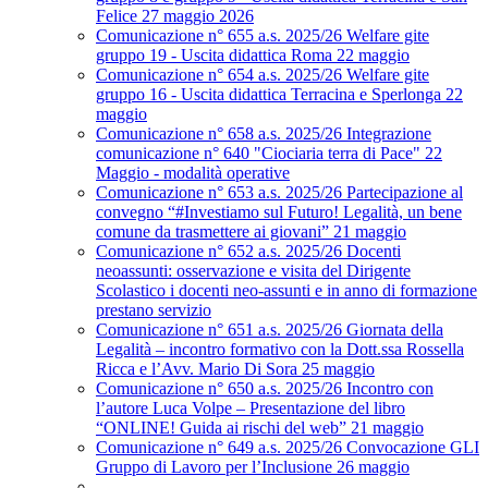
Felice 27 maggio 2026
Comunicazione n° 655 a.s. 2025/26 Welfare gite
gruppo 19 - Uscita didattica Roma 22 maggio
Comunicazione n° 654 a.s. 2025/26 Welfare gite
gruppo 16 - Uscita didattica Terracina e Sperlonga 22
maggio
Comunicazione n° 658 a.s. 2025/26 Integrazione
comunicazione n° 640 "Ciociaria terra di Pace" 22
Maggio - modalità operative
Comunicazione n° 653 a.s. 2025/26 Partecipazione al
convegno “#Investiamo sul Futuro! Legalità, un bene
comune da trasmettere ai giovani” 21 maggio
Comunicazione n° 652 a.s. 2025/26 Docenti
neoassunti: osservazione e visita del Dirigente
Scolastico i docenti neo-assunti e in anno di formazione
prestano servizio
Comunicazione n° 651 a.s. 2025/26 Giornata della
Legalità – incontro formativo con la Dott.ssa Rossella
Ricca e l’Avv. Mario Di Sora 25 maggio
Comunicazione n° 650 a.s. 2025/26 Incontro con
l’autore Luca Volpe – Presentazione del libro
“ONLINE! Guida ai rischi del web” 21 maggio
Comunicazione n° 649 a.s. 2025/26 Convocazione GLI
Gruppo di Lavoro per l’Inclusione 26 maggio