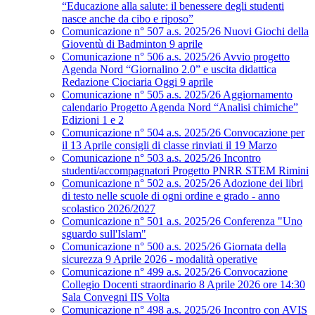
“Educazione alla salute: il benessere degli studenti
nasce anche da cibo e riposo”
Comunicazione n° 507 a.s. 2025/26 Nuovi Giochi della
Gioventù di Badminton 9 aprile
Comunicazione n° 506 a.s. 2025/26 Avvio progetto
Agenda Nord “Giornalino 2.0” e uscita didattica
Redazione Ciociaria Oggi 9 aprile
Comunicazione n° 505 a.s. 2025/26 Aggiornamento
calendario Progetto Agenda Nord “Analisi chimiche”
Edizioni 1 e 2
Comunicazione n° 504 a.s. 2025/26 Convocazione per
il 13 Aprile consigli di classe rinviati il 19 Marzo
Comunicazione n° 503 a.s. 2025/26 Incontro
studenti/accompagnatori Progetto PNRR STEM Rimini
Comunicazione n° 502 a.s. 2025/26 Adozione dei libri
di testo nelle scuole di ogni ordine e grado - anno
scolastico 2026/2027
Comunicazione n° 501 a.s. 2025/26 Conferenza "Uno
sguardo sull'Islam"
Comunicazione n° 500 a.s. 2025/26 Giornata della
sicurezza 9 Aprile 2026 - modalità operative
Comunicazione n° 499 a.s. 2025/26 Convocazione
Collegio Docenti straordinario 8 Aprile 2026 ore 14:30
Sala Convegni IIS Volta
Comunicazione n° 498 a.s. 2025/26 Incontro con AVIS