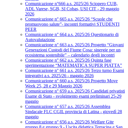
Comunicazione n°666 a.s. 2025/26 Sciopero CUB,
ADL Varese, SGB, SI Cobas, USI CIT - 29 maggio
2026
Comunicazione n° 665 a.s. 2025/26 “Scuole che
promuovono salute”- incontri formativi STUDENTI
PEER
Comunicazione n° 664 a.s. 2025/26 Questionario di
Autovalutazione
Comunicazione n° 663 a.s. 2025/26 Progetto “Giovani
Generazioni Custodi del Fiume Cosa: sinergie per un
ecosistema sostenibile” – calendario degli incontri
Comunicazione n° 662 a.s. 2025/26 Quinta fase
sperimentazione “MATEMATICA SUPER PIATTA”
Comunicazione n° 661 a.s. 2025/26 Terzo turno Esami
integrativi a.s. 2025/26 - maggio 2026
Comunicazione n° 660 a.s. 2025/26 Progetto Move
Week 25, 28 e 29 Maggio 2026
Comunicazione n° 659 a.s. 2025/26 Candidati privatisti
Esame di Stato - svolgimento esami preliminari 25-29
maggio
Comunicazione n° 657 a.s. 2025/26 Assemblea
Sindacale FLC CGIL provincia di Latina - giovedì 28
maggio
Comunicazione n° 656 a.s. 2025/26 Welfare Gite
gruppo 8 e gruppo 9 - Uscita didattica Terracina e San