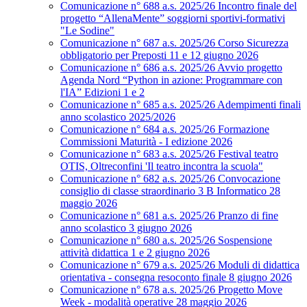
Comunicazione n° 688 a.s. 2025/26 Incontro finale del
progetto “AllenaMente” soggiorni sportivi‑formativi
"Le Sodine"
Comunicazione n° 687 a.s. 2025/26 Corso Sicurezza
obbligatorio per Preposti 11 e 12 giugno 2026
Comunicazione n° 686 a.s. 2025/26 Avvio progetto
Agenda Nord “Python in azione: Programmare con
l'IA” Edizioni 1 e 2
Comunicazione n° 685 a.s. 2025/26 Adempimenti finali
anno scolastico 2025/2026
Comunicazione n° 684 a.s. 2025/26 Formazione
Commissioni Maturità - I edizione 2026
Comunicazione n° 683 a.s. 2025/26 Festival teatro
OTIS, Oltreconfini 'Il teatro incontra la scuola"
Comunicazione n° 682 a.s. 2025/26 Convocazione
consiglio di classe straordinario 3 B Informatico 28
maggio 2026
Comunicazione n° 681 a.s. 2025/26 Pranzo di fine
anno scolastico 3 giugno 2026
Comunicazione n° 680 a.s. 2025/26 Sospensione
attività didattica 1 e 2 giugno 2026
Comunicazione n° 679 a.s. 2025/26 Moduli di didattica
orientativa - consegna resoconto finale 8 giugno 2026
Comunicazione n° 678 a.s. 2025/26 Progetto Move
Week - modalità operative 28 maggio 2026