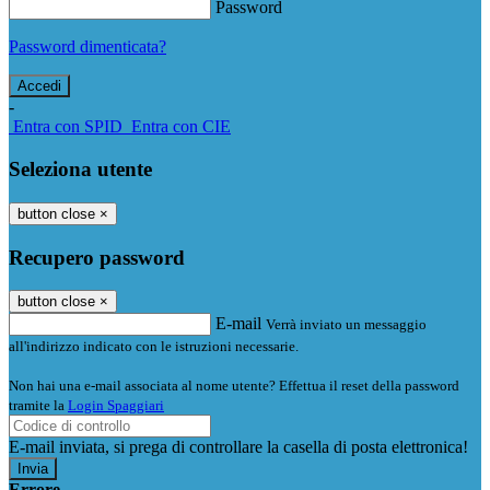
Password
Password dimenticata?
-
Entra con SPID
Entra con CIE
Seleziona utente
button close
×
Recupero password
button close
×
E-mail
Verrà inviato un messaggio
all'indirizzo indicato con le istruzioni necessarie.
Non hai una e-mail associata al nome utente? Effettua il reset della password
tramite la
Login Spaggiari
E-mail inviata, si prega di controllare la casella di posta elettronica!
Errore