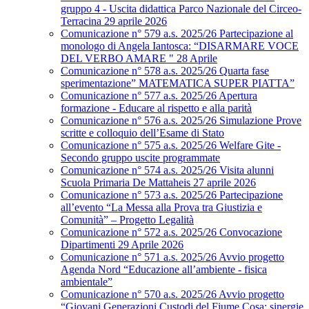
gruppo 4 - Uscita didattica Parco Nazionale del Circeo-
Terracina 29 aprile 2026
Comunicazione n° 579 a.s. 2025/26 Partecipazione al
monologo di Angela Iantosca: “DISARMARE VOCE
DEL VERBO AMARE " 28 Aprile
Comunicazione n° 578 a.s. 2025/26 Quarta fase
sperimentazione” MATEMATICA SUPER PIATTA”
Comunicazione n° 577 a.s. 2025/26 Apertura
formazione - Educare al rispetto e alla parità
Comunicazione n° 576 a.s. 2025/26 Simulazione Prove
scritte e colloquio dell’Esame di Stato
Comunicazione n° 575 a.s. 2025/26 Welfare Gite -
Secondo gruppo uscite programmate
Comunicazione n° 574 a.s. 2025/26 Visita alunni
Scuola Primaria De Mattaheis 27 aprile 2026
Comunicazione n° 573 a.s. 2025/26 Partecipazione
all’evento “La Messa alla Prova tra Giustizia e
Comunità” – Progetto Legalità
Comunicazione n° 572 a.s. 2025/26 Convocazione
Dipartimenti 29 Aprile 2026
Comunicazione n° 571 a.s. 2025/26 Avvio progetto
Agenda Nord “Educazione all’ambiente - fisica
ambientale”
Comunicazione n° 570 a.s. 2025/26 Avvio progetto
“Giovani Generazioni Custodi del Fiume Cosa: sinergie