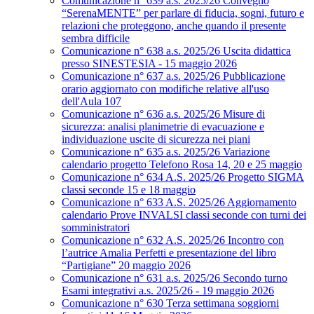
Comunicazione n° 639 a.s. 2025/26 Convegno
“SerenaMENTE” per parlare di fiducia, sogni, futuro e
relazioni che proteggono, anche quando il presente
sembra difficile
Comunicazione n° 638 a.s. 2025/26 Uscita didattica
presso SINESTESIA - 15 maggio 2026
Comunicazione n° 637 a.s. 2025/26 Pubblicazione
orario aggiornato con modifiche relative all'uso
dell'Aula 107
Comunicazione n° 636 a.s. 2025/26 Misure di
sicurezza: analisi planimetrie di evacuazione e
individuazione uscite di sicurezza nei piani
Comunicazione n° 635 a.s. 2025/26 Variazione
calendario progetto Telefono Rosa 14, 20 e 25 maggio
Comunicazione n° 634 A.S. 2025/26 Progetto SIGMA
classi seconde 15 e 18 maggio
Comunicazione n° 633 A.S. 2025/26 Aggiornamento
calendario Prove INVALSI classi seconde con turni dei
somministratori
Comunicazione n° 632 A.S. 2025/26 Incontro con
l’autrice Amalia Perfetti e presentazione del libro
“Partigiane” 20 maggio 2026
Comunicazione n° 631 a.s. 2025/26 Secondo turno
Esami integrativi a.s. 2025/26 - 19 maggio 2026
Comunicazione n° 630 Terza settimana soggiorni