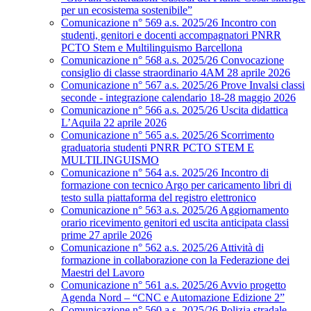
per un ecosistema sostenibile”
Comunicazione n° 569 a.s. 2025/26 Incontro con
studenti, genitori e docenti accompagnatori PNRR
PCTO Stem e Multilinguismo Barcellona
Comunicazione n° 568 a.s. 2025/26 Convocazione
consiglio di classe straordinario 4AM 28 aprile 2026
Comunicazione n° 567 a.s. 2025/26 Prove Invalsi classi
seconde - integrazione calendario 18-28 maggio 2026
Comunicazione n° 566 a.s. 2025/26 Uscita didattica
L’Aquila 22 aprile 2026
Comunicazione n° 565 a.s. 2025/26 Scorrimento
graduatoria studenti PNRR PCTO STEM E
MULTILINGUISMO
Comunicazione n° 564 a.s. 2025/26 Incontro di
formazione con tecnico Argo per caricamento libri di
testo sulla piattaforma del registro elettronico
Comunicazione n° 563 a.s. 2025/26 Aggiornamento
orario ricevimento genitori ed uscita anticipata classi
prime 27 aprile 2026
Comunicazione n° 562 a.s. 2025/26 Attività di
formazione in collaborazione con la Federazione dei
Maestri del Lavoro
Comunicazione n° 561 a.s. 2025/26 Avvio progetto
Agenda Nord – “CNC e Automazione Edizione 2”
Comunicazione n° 560 a.s. 2025/26 Polizia stradale