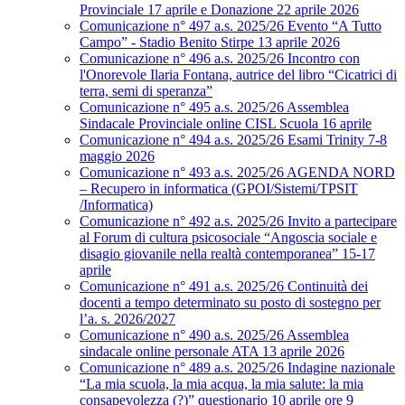
Provinciale 17 aprile e Donazione 22 aprile 2026
Comunicazione n° 497 a.s. 2025/26 Evento “A Tutto
Campo” - Stadio Benito Stirpe 13 aprile 2026
Comunicazione n° 496 a.s. 2025/26 Incontro con
l'Onorevole Ilaria Fontana, autrice del libro “Cicatrici di
terra, semi di speranza”
Comunicazione n° 495 a.s. 2025/26 Assemblea
Sindacale Provinciale online CISL Scuola 16 aprile
Comunicazione n° 494 a.s. 2025/26 Esami Trinity 7-8
maggio 2026
Comunicazione n° 493 a.s. 2025/26 AGENDA NORD
– Recupero in informatica (GPOI/Sistemi/TPSIT
/Informatica)
Comunicazione n° 492 a.s. 2025/26 Invito a partecipare
al Forum di cultura psicosociale “Angoscia sociale e
disagio giovanile nella realtà contemporanea” 15-17
aprile
Comunicazione n° 491 a.s. 2025/26 Continuità dei
docenti a tempo determinato su posto di sostegno per
l’a. s. 2026/2027
Comunicazione n° 490 a.s. 2025/26 Assemblea
sindacale online personale ATA 13 aprile 2026
Comunicazione n° 489 a.s. 2025/26 Indagine nazionale
“La mia scuola, la mia acqua, la mia salute: la mia
consapevolezza (?)” questionario 10 aprile ore 9