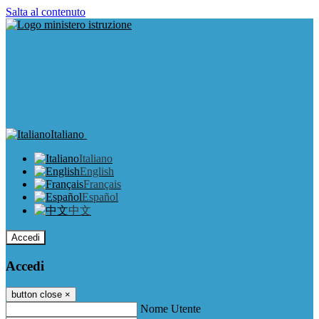
Salta al contenuto
Italiano
Italiano
English
Français
Español
中文
Accedi
Accedi
button close
×
Nome Utente