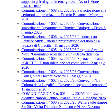
supporto psicologico in emergenza – Associazione
EMDR Italia
Comunicazione n° 608 a.s. 2025/26 Partecipazione alla
cerimonia di premiazione Premio Emanuele Morganti
2026
Comunicazione n° 607 a.s. 2025/26 Convocazione
straordinaria Dipartimento Chimica/ Biologia - Fisica 6
maggio 2026
Comunicazione n° 606 a.s. 2025/26 Incontro con
l’autrice Silvia Cinelli e presentazione del libro “La
ragazza di Cinecittà” 11 maggio 2026
Comunicazione n° 605 a.s. 2025/26 Progetto Agenda
Nord “Giornalino scolastico 2.0” - Uscita didattica
Comunicazione n° 604 a.s. 2025/26 Spettacolo teatrale
“BROTTI! E non ridere che sei come loro” 12 maggio
2026
Comunicazione n° 603 a.s. 2025/26 Convocazione
Collegio dei Docenti venerdì 15 Maggio 2026
Comunicazione n° 602 a.s. 2025/26 Convegno “La
Cultura della Legalità – Dovere e bisogno del territorio”
11 maggio 2026
COMUNICAZIONE n. 601 - a.s. 2025/2026 Uscita
didattica Napoli Centro-Palazzo Reale 11 maggio 2026
Comunicazione n° 600 a.s. 2025/26 Welfare gite gruppi
6 e 20 - Visita Didattica Pantheon e Piazza Navona