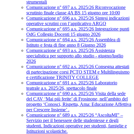
strumentali
Comunicazione n° 697 a.s. 2025/26 Riconvocazione
scrutinio finale classe 4A BS 15 giugno ore 10:00
Comunicazione n° 696 a.s. 2025/26 Sintesi indicazioni
operative scrutini con l’applicativo ARGO
Comunicazione n° 695 a.s. 2025/26 Integrazione punti
OdG Collegio Docenti 15 giugno 2026
Comunicazione n° 694 a.s. 2025/26 Assemblea di
Istituto e festa di fine anno 8 Giugno 2026
Comunicazione n° 693 a.s. 2025/26 Assistenza
specialistica per supporto allo studio - giugno/luglio
2026
Comunicazione n° 692 a.s. 2025/26 Consegna attestati
di partecipazione corsi PCTO STEM e Multilinguismo
e certificazione TRINITY COLLEGE
Comunicazione n° 691 a.s. 2025/26 Laboratorio
teatrale a.s. 2025/26, spettacolo finale
Comunicazione n° 690 a.s. 2025/26 Visita della sede
del CAV ‘Mai più ferite’ di Frosinone, nell’ambito del
progetto ‘Conosci, Rispetta, Ama: Educazione Affettiva
per Crescere Insieme’ .
Comunicazione n° 689 a.s. 2025/26 “AscoltaMI” –
Servizio per il benessere delle studentesse e degli
studenti. Indicazioni operative per studenti, famiglie e
Istituzioni scolastiche.