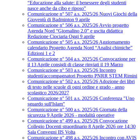
“Educazione alla salute: il benessere degli studenti
nasce anche da cibo e riposo”
Comunicazione n° 507 a.s. 2025/26 Nuovi Giochi della
Gioventù di Badminton 9 aprile
Comunicazione n° 506 a.s. 2025/26 Avvio progetto
Agenda Nord “Giornalino 2.0” e uscita didattica
Redazione Ciociaria Oggi 9 aprile
Comunicazione n° 505 a.s. 2025/26 Aggiornamento
calendario Progetto Agenda Nord “Analisi chimiche”
Edizioni 1 e 2
Comunicazione n° 504 a.s. 2025/26 Convocazione per
il 13 Aprile consigli di classe rinviati il 19 Marzo
Comunicazione n° 503 a.s. 2025/26 Incontro
studenti/accompagnatori Progetto PNRR STEM Rimini
Comunicazione n° 502 a.s. 2025/26 Adozione dei libri
di testo nelle scuole di ogni ordine e grado - anno
scolastico 2026/2027
Comunicazione n° 501 a.s. 2025/26 Conferenza "Uno
sguardo sull'Islam"
Comunicazione n° 500 a.s. 2025/26 Giornata della
sicurezza 9 Aprile 2026 - modalità operative
Comunicazione n° 499 a.s. 2025/26 Convocazione
Collegio Docenti straordinario 8 Aprile 2026 ore 14:30
Sala Convegni IIS Volta
Comunicazione n° 498 a.s. 2025/26 Incontro con AVIS