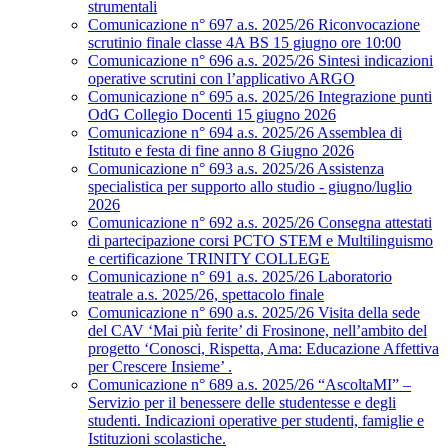
strumentali
Comunicazione n° 697 a.s. 2025/26 Riconvocazione
scrutinio finale classe 4A BS 15 giugno ore 10:00
Comunicazione n° 696 a.s. 2025/26 Sintesi indicazioni
operative scrutini con l’applicativo ARGO
Comunicazione n° 695 a.s. 2025/26 Integrazione punti
OdG Collegio Docenti 15 giugno 2026
Comunicazione n° 694 a.s. 2025/26 Assemblea di
Istituto e festa di fine anno 8 Giugno 2026
Comunicazione n° 693 a.s. 2025/26 Assistenza
specialistica per supporto allo studio - giugno/luglio
2026
Comunicazione n° 692 a.s. 2025/26 Consegna attestati
di partecipazione corsi PCTO STEM e Multilinguismo
e certificazione TRINITY COLLEGE
Comunicazione n° 691 a.s. 2025/26 Laboratorio
teatrale a.s. 2025/26, spettacolo finale
Comunicazione n° 690 a.s. 2025/26 Visita della sede
del CAV ‘Mai più ferite’ di Frosinone, nell’ambito del
progetto ‘Conosci, Rispetta, Ama: Educazione Affettiva
per Crescere Insieme’ .
Comunicazione n° 689 a.s. 2025/26 “AscoltaMI” –
Servizio per il benessere delle studentesse e degli
studenti. Indicazioni operative per studenti, famiglie e
Istituzioni scolastiche.