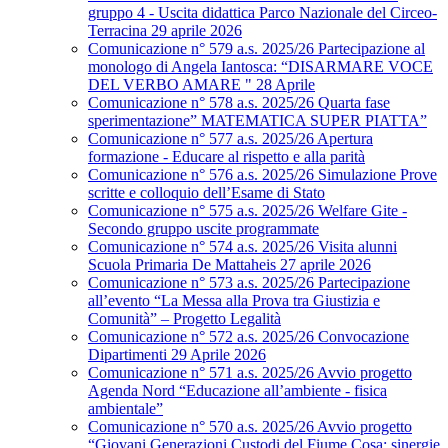
gruppo 4 - Uscita didattica Parco Nazionale del Circeo-
Terracina 29 aprile 2026
Comunicazione n° 579 a.s. 2025/26 Partecipazione al
monologo di Angela Iantosca: “DISARMARE VOCE
DEL VERBO AMARE " 28 Aprile
Comunicazione n° 578 a.s. 2025/26 Quarta fase
sperimentazione” MATEMATICA SUPER PIATTA”
Comunicazione n° 577 a.s. 2025/26 Apertura
formazione - Educare al rispetto e alla parità
Comunicazione n° 576 a.s. 2025/26 Simulazione Prove
scritte e colloquio dell’Esame di Stato
Comunicazione n° 575 a.s. 2025/26 Welfare Gite -
Secondo gruppo uscite programmate
Comunicazione n° 574 a.s. 2025/26 Visita alunni
Scuola Primaria De Mattaheis 27 aprile 2026
Comunicazione n° 573 a.s. 2025/26 Partecipazione
all’evento “La Messa alla Prova tra Giustizia e
Comunità” – Progetto Legalità
Comunicazione n° 572 a.s. 2025/26 Convocazione
Dipartimenti 29 Aprile 2026
Comunicazione n° 571 a.s. 2025/26 Avvio progetto
Agenda Nord “Educazione all’ambiente - fisica
ambientale”
Comunicazione n° 570 a.s. 2025/26 Avvio progetto
“Giovani Generazioni Custodi del Fiume Cosa: sinergie