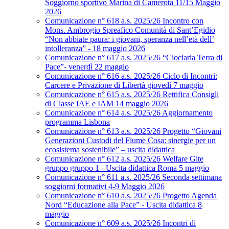
Soggiorno sportivo Marina di Camerota 11/15 Maggio
2026
Comunicazione n° 618 a.s. 2025/26 Incontro con
Mons. Ambrogio Spreafico Comunità di Sant’Egidio
“Non abbiate paura: i giovani, speranza nell’età dell’
intolleranza” - 18 maggio 2026
Comunicazione n° 617 a.s. 2025/26 “Ciociaria Terra di
Pace”- venerdì 22 maggio
Comunicazione n° 616 a.s. 2025/26 Ciclo di Incontri:
Carcere e Privazione di Libertà giovedì 7 maggio
Comunicazione n° 615 a.s. 2025/26 Rettifica Consigli
di Classe IAE e IAM 14 maggio 2026
Comunicazione n° 614 a.s. 2025/26 Aggiornamento
programma Lisbona
Comunicazione n° 613 a.s. 2025/26 Progetto “Giovani
Generazioni Custodi del Fiume Cosa: sinergie per un
ecosistema sostenibile” – uscita didattica
Comunicazione n° 612 a.s. 2025/26 Welfare Gite
gruppo gruppo 1 - Uscita didattica Roma 5 maggio
Comunicazione n° 611 a.s. 2025/26 Seconda settimana
soggiorni formativi 4-9 Maggio 2026
Comunicazione n° 610 a.s. 2025/26 Progetto Agenda
Nord “Educazione alla Pace” - Uscita didattica 8
maggio
Comunicazione n° 609 a.s. 2025/26 Incontri di