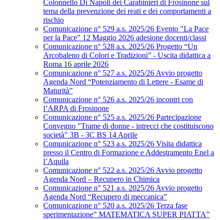
Colonnello Di Napoli dei Carabinieri di Frosinone sul
tema della prevenzione dei reati e dei comportamenti a
rischio
Comunicazione n° 529 a.s. 2025/26 Evento "La Pace
per la Pace" 12 Maggio 2026 adesione docenti/classi
Comunicazione n° 528 a.s. 2025/26 Progetto “Un
Arcobaleno di Colori e Tradizioni” - Uscita didattica a
Roma 16 aprile 2026
Comunicazione n° 527 a.s. 2025/26 Avvio progetto
Agenda Nord “Potenziamento di Lettere - Esame di
Maturità”
Comunicazione n° 526 a.s. 2025/26 incontri con
l’ARPA di Frosinone
Comunicazione n° 525 a.s. 2025/26 Partecipazione
Convegno "Trame di donne - intrecci che costituiscono
società" 3B - 3C BS 14 Aprile
Comunicazione n° 523 a.s. 2025/26 Visita didattica
presso il Centro di Formazione e Addestramento Enel a
l’Aquila
Comunicazione n° 522 a.s. 2025/26 Avvio progetto
Agenda Nord – Recupero in Chimica
Comunicazione n° 521 a.s. 2025/26 Avvio progetto
Agenda Nord “Recupero di meccanica”
Comunicazione n° 520 a.s. 2025/26 Terza fase
sperimentazione” MATEMATICA SUPER PIATTA”