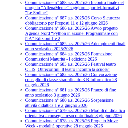
Comunicazione n° 688 a.s. 2025/26 Incontro finale del
progetto “AllenaMente” soggiorni sportivi‑formativi
"Le Sodine"
Comunicazione n° 687 a.s. 2025/26 Corso Sicurezza
obbligatorio per Preposti 11 e 12 giugno 2026
Comunicazione n° 686 a.s. 2025/26 Avvio progetto
Agenda Nord “Python in azione: Programmare con
l'IA” Edizioni 1 e 2
Comunicazione n° 685 a.s. 2025/26 Adempimenti finali
anno scolastico 2025/2026
Comunicazione n° 684 a.s. 2025/26 Formazione
Commissioni Maturità - I edizione 2026
Comunicazione n° 683 a.s. 2025/26 Festival teatro
OTIS, Oltreconfini 'Il teatro incontra la scuola"
Comunicazione n° 682 a.s. 2025/26 Convocazione
consiglio di classe straordinario 3 B Informatico 28
maggio 2026
Comunicazione n° 681 a.s. 2025/26 Pranzo di fine
anno scolastico 3 giugno 2026
Comunicazione n° 680 a.s. 2025/26 Sospensione
attività didattica 1 e 2 giugno 2026
Comunicazione n° 679 a.s. 2025/26 Moduli di didattica
orientativa - consegna resoconto finale 8 giugno 2026
Comunicazione n° 678 a.s. 2025/26 Progetto Move
Week - modalità operative 28 maggio 2026