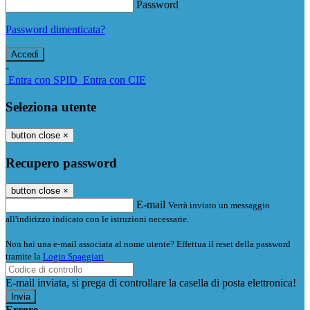
Password
Password dimenticata?
-
Entra con SPID
Entra con CIE
Seleziona utente
button close
×
Recupero password
button close
×
E-mail
Verrà inviato un messaggio
all'indirizzo indicato con le istruzioni necessarie.
Non hai una e-mail associata al nome utente? Effettua il reset della password
tramite la
Login Spaggiari
E-mail inviata, si prega di controllare la casella di posta elettronica!
Errore