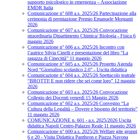
supporto psicologico in emergenza – Associazione
EMDR Italia
Comunicazione n° 608 a.s. 2025/26 Partecipazione alla
cerimonia di premiazione Premio Emanuele Morganti
2026
Comunicazione n° 607 a.s. 2025/26 Convocazione
straordinaria Dipartimento Chimica/ Biologia - Fisica 6
maggio 2026
Comunicazione n° 606 a.s. 2025/26 Incontro con
l’autrice Silvia Cinelli e presentazione del libro “La
ragazza di Cinecittà” 11 maggio 2026
Comunicazione n° 605 a.s. 2025/26 Progetto Agenda
Nord “Giornalino scolastico 2.0” - Uscita didattica
Comunicazione n° 604 a.s. 2025/26 Spettacolo teatrale
“BROTTI! E non ridere che sei come loro” 12 maggio
2026
Comunicazione n° 603 a.s. 2025/26 Convocazione
Collegio dei Docenti venerdì 15 Maggio 2026
Comunicazione n° 602 a.s. 2025/26 Convegno “La
Cultura della Legalità – Dovere e bisogno del territorio”
11 maggio 2026
COMUNICAZIONE n. 601 - a.s. 2025/2026 Uscita
didattica Napoli Centro-Palazzo Reale 11 maggio 2026
Comunicazione n° 600 a.s. 2025/26 Welfare gite gruppi
6 e 20 - Visita Didattica Pantheon e Piazza Navona