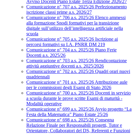
Avviso Docenti Piano Estate Terza Edizione 2026/27
Comunicazione n° 707 a.s. 2025/26 Perfezionamento
iscrizione classi prime a.s. 2026/27
Comunicazione n° 706 a.s. 2025/26 Elenco ammessi
alla formazione Snodi formativi per la transizione
digitale sull’utilizzo dell’intelligenza artificiale nella
scuola
Comunicazione n° 705 a.s. 2025/26 Iscrizione ai
percorsi formativi su I.A. PNRR DM 219
Comunicazione n° 704 a.s. 2025/26 Piano Ferie
Docenti a.s. 2025/26
Comunicazione n° 703 a.s. 2025/26 Rendicontazione
attività aggiuntive docenti a.s. 2025/2026
Comunicazione n° 702 a.s. 2025/26 Quadri orari nuovi
quadriennali
Comunicazione n° 701 a.s. 2025/26 Attribuzione aule
per le commissioni degli Esami di Stato 2026
Comunicazione n° 700 a.s. 2025/26 Docenti in servizio
a scuola durante le prove scritte Esami di maturità -
Modalità operative
Comunicazione n° 699 a.s. 2025/26 Avvio progetto “La
Festa della Matematica” Piano Estate 25/26
Comunicazione n° 698 a.s. 2025/26 Consegna
Relazione Finale per Responsabili progetti, Tutor e
Orientatore, Collaboratori del DS, Referenti e Funzioni