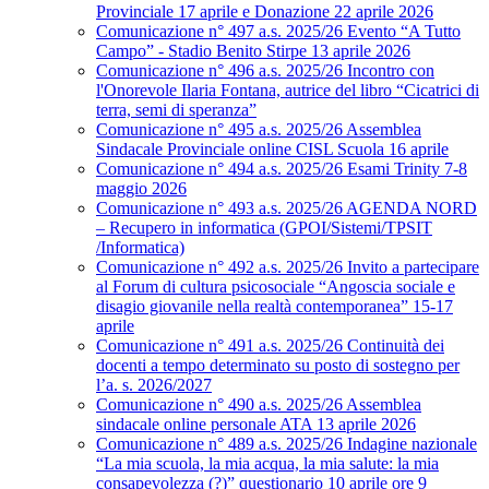
Provinciale 17 aprile e Donazione 22 aprile 2026
Comunicazione n° 497 a.s. 2025/26 Evento “A Tutto
Campo” - Stadio Benito Stirpe 13 aprile 2026
Comunicazione n° 496 a.s. 2025/26 Incontro con
l'Onorevole Ilaria Fontana, autrice del libro “Cicatrici di
terra, semi di speranza”
Comunicazione n° 495 a.s. 2025/26 Assemblea
Sindacale Provinciale online CISL Scuola 16 aprile
Comunicazione n° 494 a.s. 2025/26 Esami Trinity 7-8
maggio 2026
Comunicazione n° 493 a.s. 2025/26 AGENDA NORD
– Recupero in informatica (GPOI/Sistemi/TPSIT
/Informatica)
Comunicazione n° 492 a.s. 2025/26 Invito a partecipare
al Forum di cultura psicosociale “Angoscia sociale e
disagio giovanile nella realtà contemporanea” 15-17
aprile
Comunicazione n° 491 a.s. 2025/26 Continuità dei
docenti a tempo determinato su posto di sostegno per
l’a. s. 2026/2027
Comunicazione n° 490 a.s. 2025/26 Assemblea
sindacale online personale ATA 13 aprile 2026
Comunicazione n° 489 a.s. 2025/26 Indagine nazionale
“La mia scuola, la mia acqua, la mia salute: la mia
consapevolezza (?)” questionario 10 aprile ore 9