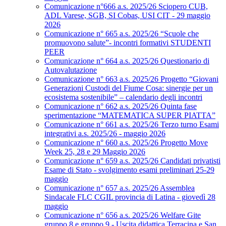
Comunicazione n°666 a.s. 2025/26 Sciopero CUB,
ADL Varese, SGB, SI Cobas, USI CIT - 29 maggio
2026
Comunicazione n° 665 a.s. 2025/26 “Scuole che
promuovono salute”- incontri formativi STUDENTI
PEER
Comunicazione n° 664 a.s. 2025/26 Questionario di
Autovalutazione
Comunicazione n° 663 a.s. 2025/26 Progetto “Giovani
Generazioni Custodi del Fiume Cosa: sinergie per un
ecosistema sostenibile” – calendario degli incontri
Comunicazione n° 662 a.s. 2025/26 Quinta fase
sperimentazione “MATEMATICA SUPER PIATTA”
Comunicazione n° 661 a.s. 2025/26 Terzo turno Esami
integrativi a.s. 2025/26 - maggio 2026
Comunicazione n° 660 a.s. 2025/26 Progetto Move
Week 25, 28 e 29 Maggio 2026
Comunicazione n° 659 a.s. 2025/26 Candidati privatisti
Esame di Stato - svolgimento esami preliminari 25-29
maggio
Comunicazione n° 657 a.s. 2025/26 Assemblea
Sindacale FLC CGIL provincia di Latina - giovedì 28
maggio
Comunicazione n° 656 a.s. 2025/26 Welfare Gite
gruppo 8 e gruppo 9 - Uscita didattica Terracina e San