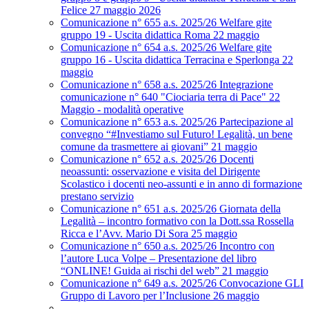
Felice 27 maggio 2026
Comunicazione n° 655 a.s. 2025/26 Welfare gite
gruppo 19 - Uscita didattica Roma 22 maggio
Comunicazione n° 654 a.s. 2025/26 Welfare gite
gruppo 16 - Uscita didattica Terracina e Sperlonga 22
maggio
Comunicazione n° 658 a.s. 2025/26 Integrazione
comunicazione n° 640 "Ciociaria terra di Pace" 22
Maggio - modalità operative
Comunicazione n° 653 a.s. 2025/26 Partecipazione al
convegno “#Investiamo sul Futuro! Legalità, un bene
comune da trasmettere ai giovani” 21 maggio
Comunicazione n° 652 a.s. 2025/26 Docenti
neoassunti: osservazione e visita del Dirigente
Scolastico i docenti neo-assunti e in anno di formazione
prestano servizio
Comunicazione n° 651 a.s. 2025/26 Giornata della
Legalità – incontro formativo con la Dott.ssa Rossella
Ricca e l’Avv. Mario Di Sora 25 maggio
Comunicazione n° 650 a.s. 2025/26 Incontro con
l’autore Luca Volpe – Presentazione del libro
“ONLINE! Guida ai rischi del web” 21 maggio
Comunicazione n° 649 a.s. 2025/26 Convocazione GLI
Gruppo di Lavoro per l’Inclusione 26 maggio