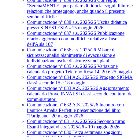
Comunicazione n° 639 a.s. 2025/26 Convegno
“SerenaMENTE” per parlare di fiducia, sogni, futuro e
relazioni che proteggono, anche quando il presente
sembra difficile
Comunicazione n° 638 a.s. 2025/26 Uscita didattica
presso SINESTESIA - 15 maggio 2026
Comunicazione n° 637 a.s. 2025/26 Pubblicazione
orario aggiornato con modifiche relative all'uso
dell'Aula 107
Comunicazione n° 636 a.s. 2025/26 Misure di
sicurezza: analisi planimetrie di evacuazione e
individuazione uscite di sicurezza nei piani
Comunicazione n° 635 a.s. 2025/26 Variazione
calendario progetto Telefono Rosa 14, 20 e 25 maggio
Comunicazione n° 634 A.S. 2025/26 Progetto SIGMA
classi seconde 15 e 18 maggio
Comunicazione n° 633 A.S. 2025/26 Aggiornamento
calendario Prove INVALSI classi seconde con turni dei
somministratori
Comunicazione n° 632 A.S. 2025/26 Incontro con
l’autrice Amalia Perfetti e presentazione del libro
“Partigiane” 20 maggio 2026
Comunicazione n° 631 a.s. 2025/26 Secondo turno
Esami integrativi a.s. 2025/26 - 19 maggio 2026
Comunicazione n° 630 Terza settimana soggiorni