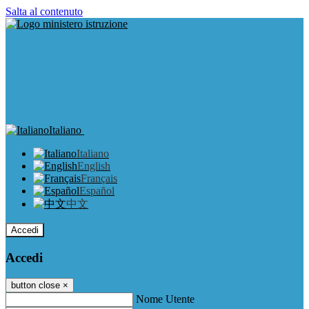
Salta al contenuto
Italiano
Italiano
English
Français
Español
中文
Accedi
Accedi
button close
×
Nome Utente