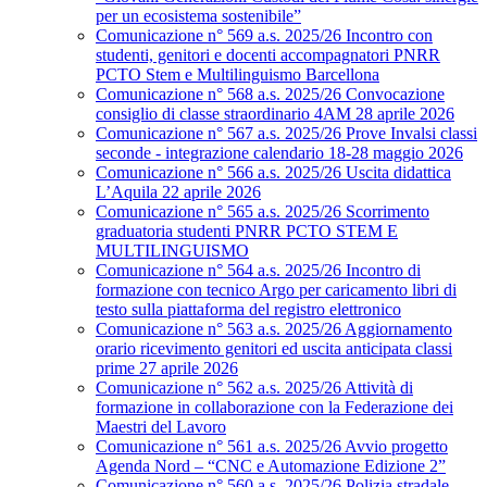
per un ecosistema sostenibile”
Comunicazione n° 569 a.s. 2025/26 Incontro con
studenti, genitori e docenti accompagnatori PNRR
PCTO Stem e Multilinguismo Barcellona
Comunicazione n° 568 a.s. 2025/26 Convocazione
consiglio di classe straordinario 4AM 28 aprile 2026
Comunicazione n° 567 a.s. 2025/26 Prove Invalsi classi
seconde - integrazione calendario 18-28 maggio 2026
Comunicazione n° 566 a.s. 2025/26 Uscita didattica
L’Aquila 22 aprile 2026
Comunicazione n° 565 a.s. 2025/26 Scorrimento
graduatoria studenti PNRR PCTO STEM E
MULTILINGUISMO
Comunicazione n° 564 a.s. 2025/26 Incontro di
formazione con tecnico Argo per caricamento libri di
testo sulla piattaforma del registro elettronico
Comunicazione n° 563 a.s. 2025/26 Aggiornamento
orario ricevimento genitori ed uscita anticipata classi
prime 27 aprile 2026
Comunicazione n° 562 a.s. 2025/26 Attività di
formazione in collaborazione con la Federazione dei
Maestri del Lavoro
Comunicazione n° 561 a.s. 2025/26 Avvio progetto
Agenda Nord – “CNC e Automazione Edizione 2”
Comunicazione n° 560 a.s. 2025/26 Polizia stradale