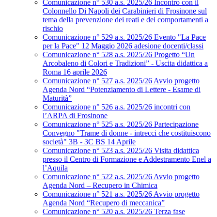
Comunicazione n° 530 a.s. 2025/26 Incontro con il
Colonnello Di Napoli dei Carabinieri di Frosinone sul
tema della prevenzione dei reati e dei comportamenti a
rischio
Comunicazione n° 529 a.s. 2025/26 Evento "La Pace
per la Pace" 12 Maggio 2026 adesione docenti/classi
Comunicazione n° 528 a.s. 2025/26 Progetto “Un
Arcobaleno di Colori e Tradizioni” - Uscita didattica a
Roma 16 aprile 2026
Comunicazione n° 527 a.s. 2025/26 Avvio progetto
Agenda Nord “Potenziamento di Lettere - Esame di
Maturità”
Comunicazione n° 526 a.s. 2025/26 incontri con
l’ARPA di Frosinone
Comunicazione n° 525 a.s. 2025/26 Partecipazione
Convegno "Trame di donne - intrecci che costituiscono
società" 3B - 3C BS 14 Aprile
Comunicazione n° 523 a.s. 2025/26 Visita didattica
presso il Centro di Formazione e Addestramento Enel a
l’Aquila
Comunicazione n° 522 a.s. 2025/26 Avvio progetto
Agenda Nord – Recupero in Chimica
Comunicazione n° 521 a.s. 2025/26 Avvio progetto
Agenda Nord “Recupero di meccanica”
Comunicazione n° 520 a.s. 2025/26 Terza fase