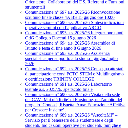
Orientatore, Collaboratori del DS, Referenti e Funzioni
strumentali
Comunicazione n° 697 a.s. 2025/26 Riconvocazione
scrutinio finale classe 4A BS 15 giugno ore 10:00
Comunicazione n° 696 a.s. 2025/26 Sintesi indicazioni
operative scrutini con l’applicativo ARGO
Comunicazione n° 695 a.s. 2025/26 Integrazione punti
OdG Collegio Docenti 15 giugno 2026
Comunicazione n° 694 a.s. 2025/26 Assemblea di
Istituto e festa di fine anno 8 Giugno 2026
Comunicazione n° 693 a.s. 2025/26 Assistenza
specialistica per supporto allo studio - giugno/luglio
2026
Comunicazione n° 692 a.s. 2025/26 Consegna attestati
di partecipazione corsi PCTO STEM e Multilinguismo
e certificazione TRINITY COLLEGE
Comunicazione n° 691 a.s. 2025/26 Laboratorio
teatrale a.s. 2025/26, spettacolo finale
Comunicazione n° 690 a.s. 2025/26 Visita della sede
del CAV ‘Mai più ferite’ di Frosinone, nell’ambito del
progetto ‘Conosci, Rispetta, Ama: Educazione Affettiva
per Crescere Insieme’ .
Comunicazione n° 689 a.s. 2025/26 “AscoltaMI” –
Servizio per il benessere delle studentesse e degli
studenti. Indicazioni operative per studenti, famiglie e