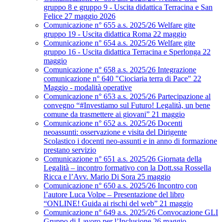
gruppo 8 e gruppo 9 - Uscita didattica Terracina e San
Felice 27 maggio 2026
Comunicazione n° 655 a.s. 2025/26 Welfare gite
gruppo 19 - Uscita didattica Roma 22 maggio
Comunicazione n° 654 a.s. 2025/26 Welfare gite
gruppo 16 - Uscita didattica Terracina e Sperlonga 22
maggio
Comunicazione n° 658 a.s. 2025/26 Integrazione
comunicazione n° 640 "Ciociaria terra di Pace" 22
Maggio - modalità operative
Comunicazione n° 653 a.s. 2025/26 Partecipazione al
convegno “#Investiamo sul Futuro! Legalità, un bene
comune da trasmettere ai giovani” 21 maggio
Comunicazione n° 652 a.s. 2025/26 Docenti
neoassunti: osservazione e visita del Dirigente
Scolastico i docenti neo-assunti e in anno di formazione
prestano servizio
Comunicazione n° 651 a.s. 2025/26 Giornata della
Legalità – incontro formativo con la Dott.ssa Rossella
Ricca e l’Avv. Mario Di Sora 25 maggio
Comunicazione n° 650 a.s. 2025/26 Incontro con
l’autore Luca Volpe – Presentazione del libro
“ONLINE! Guida ai rischi del web” 21 maggio
Comunicazione n° 649 a.s. 2025/26 Convocazione GLI
Gruppo di Lavoro per l’Inclusione 26 maggio