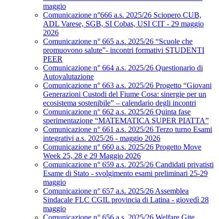
maggio
Comunicazione n°666 a.s. 2025/26 Sciopero CUB,
ADL Varese, SGB, SI Cobas, USI CIT - 29 maggio
2026
Comunicazione n° 665 a.s. 2025/26 “Scuole che
promuovono salute”- incontri formativi STUDENTI
PEER
Comunicazione n° 664 a.s. 2025/26 Questionario di
Autovalutazione
Comunicazione n° 663 a.s. 2025/26 Progetto “Giovani
Generazioni Custodi del Fiume Cosa: sinergie per un
ecosistema sostenibile” – calendario degli incontri
Comunicazione n° 662 a.s. 2025/26 Quinta fase
sperimentazione “MATEMATICA SUPER PIATTA”
Comunicazione n° 661 a.s. 2025/26 Terzo turno Esami
integrativi a.s. 2025/26 - maggio 2026
Comunicazione n° 660 a.s. 2025/26 Progetto Move
Week 25, 28 e 29 Maggio 2026
Comunicazione n° 659 a.s. 2025/26 Candidati privatisti
Esame di Stato - svolgimento esami preliminari 25-29
maggio
Comunicazione n° 657 a.s. 2025/26 Assemblea
Sindacale FLC CGIL provincia di Latina - giovedì 28
maggio
Comunicazione n° 656 a.s. 2025/26 Welfare Gite