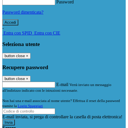
Password
Password dimenticata?
-
Entra con SPID
Entra con CIE
Seleziona utente
button close
×
Recupero password
button close
×
E-mail
Verrà inviato un messaggio
all'indirizzo indicato con le istruzioni necessarie.
Non hai una e-mail associata al nome utente? Effettua il reset della password
tramite la
Login Spaggiari
E-mail inviata, si prega di controllare la casella di posta elettronica!
Errore