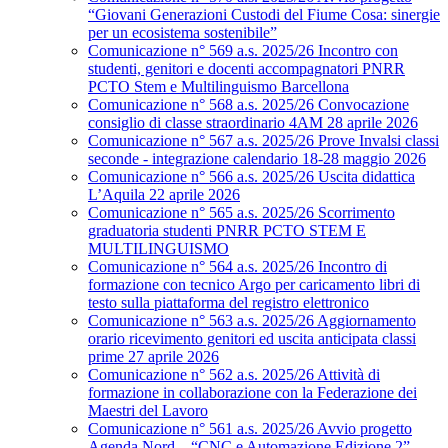
“Giovani Generazioni Custodi del Fiume Cosa: sinergie
per un ecosistema sostenibile”
Comunicazione n° 569 a.s. 2025/26 Incontro con
studenti, genitori e docenti accompagnatori PNRR
PCTO Stem e Multilinguismo Barcellona
Comunicazione n° 568 a.s. 2025/26 Convocazione
consiglio di classe straordinario 4AM 28 aprile 2026
Comunicazione n° 567 a.s. 2025/26 Prove Invalsi classi
seconde - integrazione calendario 18-28 maggio 2026
Comunicazione n° 566 a.s. 2025/26 Uscita didattica
L’Aquila 22 aprile 2026
Comunicazione n° 565 a.s. 2025/26 Scorrimento
graduatoria studenti PNRR PCTO STEM E
MULTILINGUISMO
Comunicazione n° 564 a.s. 2025/26 Incontro di
formazione con tecnico Argo per caricamento libri di
testo sulla piattaforma del registro elettronico
Comunicazione n° 563 a.s. 2025/26 Aggiornamento
orario ricevimento genitori ed uscita anticipata classi
prime 27 aprile 2026
Comunicazione n° 562 a.s. 2025/26 Attività di
formazione in collaborazione con la Federazione dei
Maestri del Lavoro
Comunicazione n° 561 a.s. 2025/26 Avvio progetto
Agenda Nord – “CNC e Automazione Edizione 2”