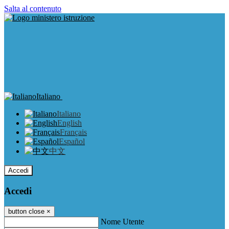
Salta al contenuto
Italiano
Italiano
English
Français
Español
中文
Accedi
Accedi
button close
×
Nome Utente