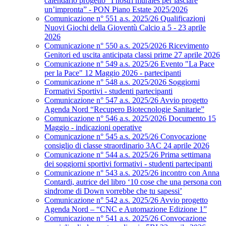
calendario progetto “I nostri murales per lasciare
un’impronta” - PON Piano Estate 2025/2026
Comunicazione n° 551 a.s. 2025/26 Qualificazioni
Nuovi Giochi della Gioventù Calcio a 5 - 23 aprile
2026
Comunicazione n° 550 a.s. 2025/2026 Ricevimento
Genitori ed uscita anticipata classi prime 27 aprile 2026
Comunicazione n° 549 a.s. 2025/26 Evento "La Pace
per la Pace" 12 Maggio 2026 - partecipanti
Comunicazione n° 548 a.s. 2025/2026 Soggiorni
Formativi Sportivi - studenti partecipanti
Comunicazione n° 547 a.s. 2025/26 Avvio progetto
Agenda Nord “Recupero Biotecnologie Sanitarie”
Comunicazione n° 546 a.s. 2025/2026 Documento 15
Maggio - indicazioni operative
Comunicazione n° 545 a.s. 2025/26 Convocazione
consiglio di classe straordinario 3AC 24 aprile 2026
Comunicazione n° 544 a.s. 2025/26 Prima settimana
dei soggiorni sportivi formativi - studenti partecipanti
Comunicazione n° 543 a.s. 2025/26 incontro con Anna
Contardi, autrice del libro ‘10 cose che una persona con
sindrome di Down vorrebbe che tu sapessi’
Comunicazione n° 542 a.s. 2025/26 Avvio progetto
Agenda Nord – “CNC e Automazione Edizione 1”
Comunicazione n° 541 a.s. 2025/26 Convocazione