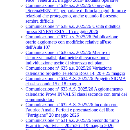
Pace” venerdì 22 maggio 2026- modalità operative
Comunicazione n° 639 a.s. 2025/26 Convegno
“SerenaMENTE” per parlare di fiducia, sogni, futuro e
relazioni che proteggono, anche quando il presente
sembra difficile
Comunicazione n° 638 a.s. 2025/26 Uscita didattica
presso SINESTESIA - 15 maggio 2026
Comunicazione n° 637 a.s. 2025/26 Pubblicazione
orario aggiornato con modifiche relative all'uso
dell'Aula 107
Comunicazione n° 636 a.s. 2025/26 Misure di
sicurezza: analisi planimetrie di evacuazione e
individuazione uscite di sicurezza nei piani
Comunicazione n° 635 a.s. 2025/26 Variazione
calendario progetto Telefono Rosa 14, 20 e 25 maggio
Comunicazione n° 634 A.S. 2025/26 Progetto SIGMA
classi seconde 15 e 18 maggio
Comunicazione n° 633 A.S. 2025/26 Aggiornamento
calendario Prove INVALSI classi seconde con turni dei
somministratori
Comunicazione n° 632 A.S. 2025/26 Incontro con
l’autrice Amalia Perfetti e presentazione del libro
“Partigiane” 20 maggio 2026
Comunicazione n° 631 a.s. 2025/26 Secondo turno
Esami integrativi a.s. 2025/26 - 19 maggio 2026