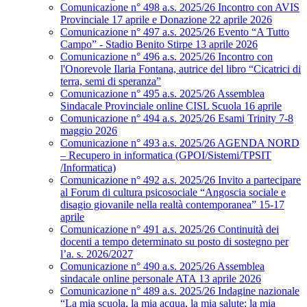
Comunicazione n° 498 a.s. 2025/26 Incontro con AVIS
Provinciale 17 aprile e Donazione 22 aprile 2026
Comunicazione n° 497 a.s. 2025/26 Evento “A Tutto
Campo” - Stadio Benito Stirpe 13 aprile 2026
Comunicazione n° 496 a.s. 2025/26 Incontro con
l'Onorevole Ilaria Fontana, autrice del libro “Cicatrici di
terra, semi di speranza”
Comunicazione n° 495 a.s. 2025/26 Assemblea
Sindacale Provinciale online CISL Scuola 16 aprile
Comunicazione n° 494 a.s. 2025/26 Esami Trinity 7-8
maggio 2026
Comunicazione n° 493 a.s. 2025/26 AGENDA NORD
– Recupero in informatica (GPOI/Sistemi/TPSIT
/Informatica)
Comunicazione n° 492 a.s. 2025/26 Invito a partecipare
al Forum di cultura psicosociale “Angoscia sociale e
disagio giovanile nella realtà contemporanea” 15-17
aprile
Comunicazione n° 491 a.s. 2025/26 Continuità dei
docenti a tempo determinato su posto di sostegno per
l’a. s. 2026/2027
Comunicazione n° 490 a.s. 2025/26 Assemblea
sindacale online personale ATA 13 aprile 2026
Comunicazione n° 489 a.s. 2025/26 Indagine nazionale
“La mia scuola, la mia acqua, la mia salute: la mia