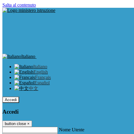
Salta al contenuto
Italiano
Italiano
English
Français
Español
中文
Accedi
Accedi
button close
×
Nome Utente