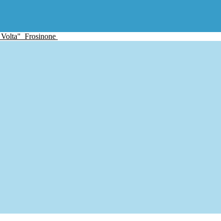
 Volta"
Frosinone