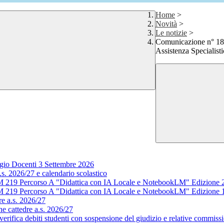
Home
>
Novità
>
Le notizie
>
Comunicazione n° 189
Assistenza Specialisti
gio Docenti 3 Settembre 2026
s. 2026/27 e calendario scolastico
M 219 Percorso A "Didattica con IA Locale e NotebookLM" Edizione 
M 219 Percorso A "Didattica con IA Locale e NotebookLM" Edizione 
e a.s. 2026/27
e cattedre a.s. 2026/27
rifica debiti studenti con sospensione del giudizio e relative commissi