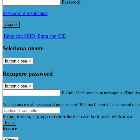
Password
Password dimenticata?
-
Entra con SPID
Entra con CIE
Seleziona utente
button close
×
Recupero password
button close
×
E-mail
Verrà inviato un messaggio all'indirizz
Non hai una e-mail associata al nome utente? Effettua il reset della password tram
E-mail inviata, si prega di controllare la casella di posta elettronica!
Errore
Chiudi