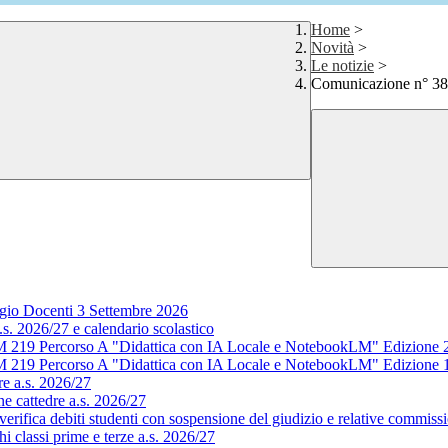
Home
>
Novità
>
Le notizie
>
Comunicazione n° 387
gio Docenti 3 Settembre 2026
s. 2026/27 e calendario scolastico
M 219 Percorso A "Didattica con IA Locale e NotebookLM" Edizione 
M 219 Percorso A "Didattica con IA Locale e NotebookLM" Edizione 
e a.s. 2026/27
e cattedre a.s. 2026/27
rifica debiti studenti con sospensione del giudizio e relative commissi
 classi prime e terze a.s. 2026/27