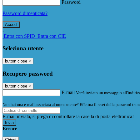
Password
Password dimenticata?
-
Entra con SPID
Entra con CIE
Seleziona utente
button close
×
Recupero password
button close
×
E-mail
Verrà inviato un messaggio all'indirizz
Non hai una e-mail associata al nome utente? Effettua il reset della password tram
E-mail inviata, si prega di controllare la casella di posta elettronica!
Errore
Chiudi