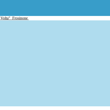
 Volta"
Frosinone