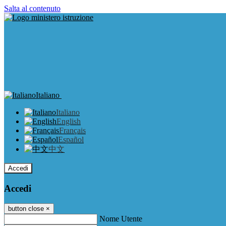
Salta al contenuto
Italiano
Italiano
English
Français
Español
中文
Accedi
Accedi
button close
×
Nome Utente