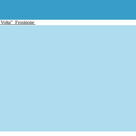
 Volta"
Frosinone