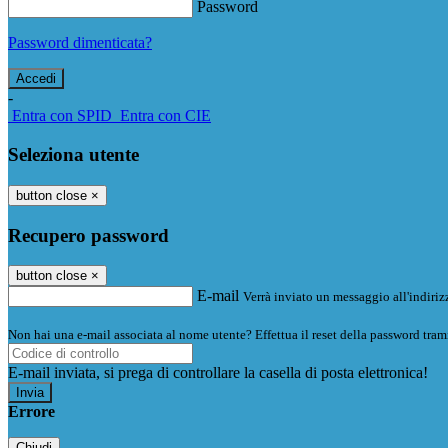
Password
Password dimenticata?
-
Entra con SPID
Entra con CIE
Seleziona utente
button close
×
Recupero password
button close
×
E-mail
Verrà inviato un messaggio all'indirizz
Non hai una e-mail associata al nome utente? Effettua il reset della password tram
E-mail inviata, si prega di controllare la casella di posta elettronica!
Errore
Chiudi