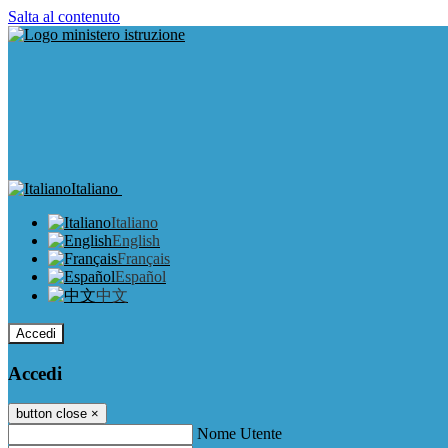
Salta al contenuto
Italiano
Italiano
English
Français
Español
中文
Accedi
Accedi
button close
×
Nome Utente