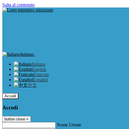
Salta al contenuto
Italiano
Italiano
English
Français
Español
中文
Accedi
Accedi
button close
×
Nome Utente