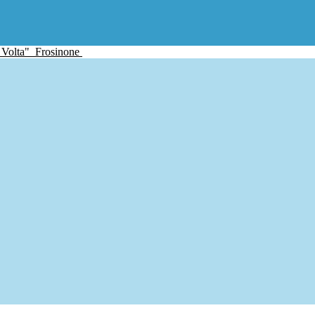
 Volta"
Frosinone