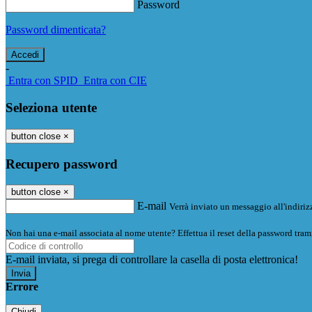
Password
Password dimenticata?
-
Entra con SPID
Entra con CIE
Seleziona utente
button close
×
Recupero password
button close
×
E-mail
Verrà inviato un messaggio all'indirizz
Non hai una e-mail associata al nome utente? Effettua il reset della password tram
E-mail inviata, si prega di controllare la casella di posta elettronica!
Errore
Chiudi