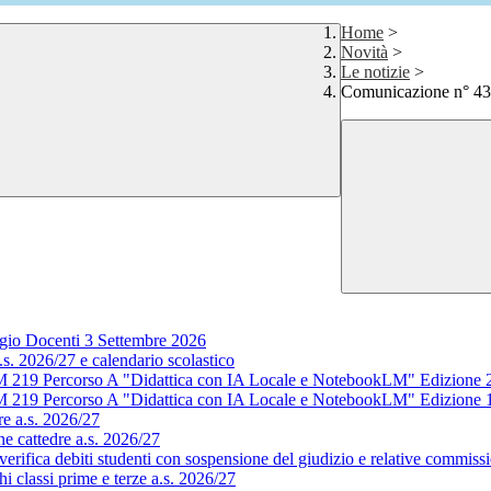
Home
>
Novità
>
Le notizie
>
Comunicazione n° 43 
gio Docenti 3 Settembre 2026
s. 2026/27 e calendario scolastico
M 219 Percorso A "Didattica con IA Locale e NotebookLM" Edizione 
M 219 Percorso A "Didattica con IA Locale e NotebookLM" Edizione 
e a.s. 2026/27
e cattedre a.s. 2026/27
rifica debiti studenti con sospensione del giudizio e relative commissi
 classi prime e terze a.s. 2026/27