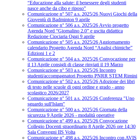
“Educazione alla salute: il benessere degli studenti
nasce anche da cibo e riposo”
Comunicazione n° 507 a.s. 2025/26 Nuovi Giochi della
Gioventù di Badminton 9 aprile
Comunicazione n° 506 a.s. 2025/26 Avvio progetto
Agenda Nord “Giornalino 2.0” e uscita didattica
Redazione Ciociaria Oggi 9 aprile
Comunicazione n° 505 a.s. 2025/26 Aggiornamento
calendario Progetto Agenda Nord “Analisi chimiche”
Edizioni 1 e 2
Comunicazione n° 504 a.s. 2025/26 Convocazione per
il 13 Aprile consigli di classe rinviati il 19 Marzo
Comunicazione n° 503 a.s. 2025/26 Incontro
studenti/accompagnatori Progetto PNRR STEM Rimini
Comunicazione n° 502 a.s. 2025/26 Adozione dei libri
di testo nelle scuole di ogni ordine e grado - anno
scolastico 2026/2027
Comunicazione n° 501 a.s. 2025/26 Conferenza "Uno
sguardo sull'Islam"
Comunicazione n° 500 a.s. 2025/26 Giornata della
sicurezza 9 Aprile 2026 - modalità operative
Comunicazione n° 499 a.s. 2025/26 Convocazione
Collegio Docenti straordinario 8 Aprile 2026 ore 14:30
Sala Convegni IIS Volta
Comunicazione n° 498 a.s. 2025/26 Incontro con AVIS