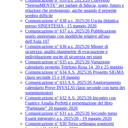
Comunicazione n° 639 a.s. 2025/26 Convegno
“SerenaMENTE” per parlare di fiducia, sogni, futuro e
relazioni che proteggono, anche quando il presente
sembra difficile
Comunicazione n° 638 a.s. 2025/26 Uscita didattica
presso SINESTESIA - 15 maggio 2026
Comunicazione n° 637 a.s. 2025/26 Pubblicazione
orario aggiornato con modifiche relative all'uso
dell'Aula 107
Comunicazione n° 636 a.s. 2025/26 Misure di
sicurezza: analisi planimetrie di evacuazione e
individuazione uscite di sicurezza nei piani
Comunicazione n° 635 a.s. 2025/26 Variazione
calendario progetto Telefono Rosa 14, 20 e 25 maggio
Comunicazione n° 634 A.S. 2025/26 Progetto SIGMA
classi seconde 15 e 18 maggio
Comunicazione n° 633 A.S. 2025/26 Aggiornamento
calendario Prove INVALSI classi seconde con turni dei
somministratori
Comunicazione n° 632 A.S. 2025/26 Incontro con
l’autrice Amalia Perfetti e presentazione del libro
“Partigiane” 20 maggio 2026
Comunicazione n° 631 a.s. 2025/26 Secondo turno
Esami integrativi a.s. 2025/26 - 19 maggio 2026
Comunicazione n° 630 Terza settimana soggiorni