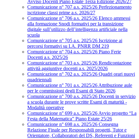
Avviso Docenti Piano Estate Terza Edizione 2026/27
Comunicazione n° 707 a.s. 2025/26 Perfezionamento
iscrizione classi prime a.s. 2026/27
Comunicazione n° 706 a.s. 2025/26 Elenco ammessi
alla formazione Snodi formativi per la transizione
digitale sull’utilizzo dell’intelligenza artificiale nella
scuola
Comunicazione n° 705 a.s. 2025/26 Iscrizione ai
percorsi formativi su I.A. PNRR DM 219
Comunicazione n° 704 a.s. 2025/26 Piano Ferie
Docenti a.s. 2025/26
Comunicazione n° 703 a.s. 2025/26 Rendicontazione
attività aggiuntive docenti a.s. 2025/2026
Comunicazione n° 702 a.s. 2025/26 Quadri orari nuovi
quadriennali
Comunicazione n° 701 a.s. 2025/26 Attribuzione aule
per le commissioni degli Esami di Stato 2026
Comunicazione n° 700 a.s. 2025/26 Docenti in servizio
a scuola durante le prove scritte Esami di maturità -
Modalità operative
Comunicazione n° 699 a.s. 2025/26 Avvio progetto “La
Festa della Matematica” Piano Estate 25/26
Comunicazione n° 698 a.s. 2025/26 Consegna
Relazione Finale per Responsabili progetti, Tutor e
Orientatore, Collaboratori del DS, Referenti e Funzioni