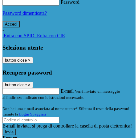
Password
Password dimenticata?
-
Entra con SPID
Entra con CIE
Seleziona utente
button close
×
Recupero password
button close
×
E-mail
Verrà inviato un messaggio
all'indirizzo indicato con le istruzioni necessarie.
Non hai una e-mail associata al nome utente? Effettua il reset della password
tramite la
Login Spaggiari
E-mail inviata, si prega di controllare la casella di posta elettronica!
Errore