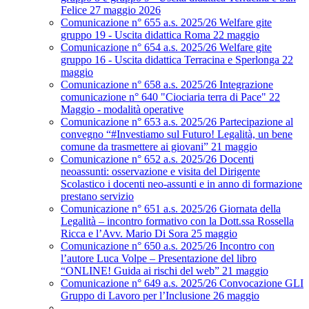
Felice 27 maggio 2026
Comunicazione n° 655 a.s. 2025/26 Welfare gite
gruppo 19 - Uscita didattica Roma 22 maggio
Comunicazione n° 654 a.s. 2025/26 Welfare gite
gruppo 16 - Uscita didattica Terracina e Sperlonga 22
maggio
Comunicazione n° 658 a.s. 2025/26 Integrazione
comunicazione n° 640 "Ciociaria terra di Pace" 22
Maggio - modalità operative
Comunicazione n° 653 a.s. 2025/26 Partecipazione al
convegno “#Investiamo sul Futuro! Legalità, un bene
comune da trasmettere ai giovani” 21 maggio
Comunicazione n° 652 a.s. 2025/26 Docenti
neoassunti: osservazione e visita del Dirigente
Scolastico i docenti neo-assunti e in anno di formazione
prestano servizio
Comunicazione n° 651 a.s. 2025/26 Giornata della
Legalità – incontro formativo con la Dott.ssa Rossella
Ricca e l’Avv. Mario Di Sora 25 maggio
Comunicazione n° 650 a.s. 2025/26 Incontro con
l’autore Luca Volpe – Presentazione del libro
“ONLINE! Guida ai rischi del web” 21 maggio
Comunicazione n° 649 a.s. 2025/26 Convocazione GLI
Gruppo di Lavoro per l’Inclusione 26 maggio