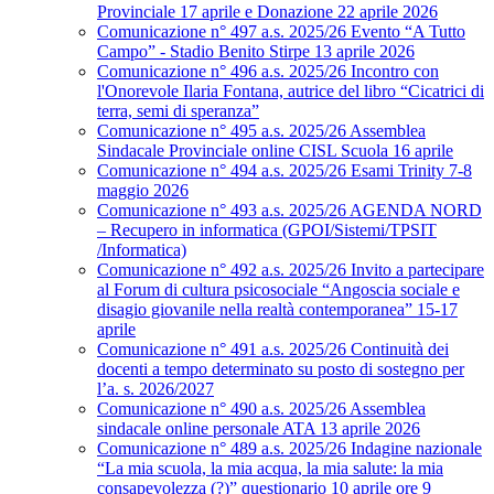
Provinciale 17 aprile e Donazione 22 aprile 2026
Comunicazione n° 497 a.s. 2025/26 Evento “A Tutto
Campo” - Stadio Benito Stirpe 13 aprile 2026
Comunicazione n° 496 a.s. 2025/26 Incontro con
l'Onorevole Ilaria Fontana, autrice del libro “Cicatrici di
terra, semi di speranza”
Comunicazione n° 495 a.s. 2025/26 Assemblea
Sindacale Provinciale online CISL Scuola 16 aprile
Comunicazione n° 494 a.s. 2025/26 Esami Trinity 7-8
maggio 2026
Comunicazione n° 493 a.s. 2025/26 AGENDA NORD
– Recupero in informatica (GPOI/Sistemi/TPSIT
/Informatica)
Comunicazione n° 492 a.s. 2025/26 Invito a partecipare
al Forum di cultura psicosociale “Angoscia sociale e
disagio giovanile nella realtà contemporanea” 15-17
aprile
Comunicazione n° 491 a.s. 2025/26 Continuità dei
docenti a tempo determinato su posto di sostegno per
l’a. s. 2026/2027
Comunicazione n° 490 a.s. 2025/26 Assemblea
sindacale online personale ATA 13 aprile 2026
Comunicazione n° 489 a.s. 2025/26 Indagine nazionale
“La mia scuola, la mia acqua, la mia salute: la mia
consapevolezza (?)” questionario 10 aprile ore 9