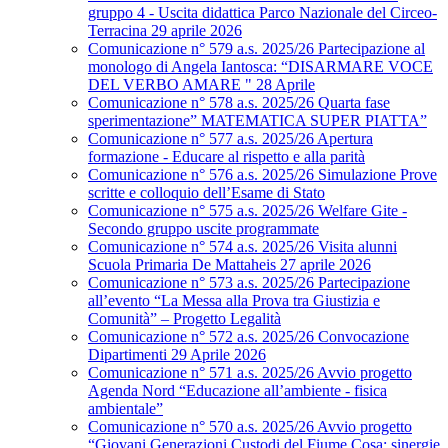
gruppo 4 - Uscita didattica Parco Nazionale del Circeo-
Terracina 29 aprile 2026
Comunicazione n° 579 a.s. 2025/26 Partecipazione al
monologo di Angela Iantosca: “DISARMARE VOCE
DEL VERBO AMARE " 28 Aprile
Comunicazione n° 578 a.s. 2025/26 Quarta fase
sperimentazione” MATEMATICA SUPER PIATTA”
Comunicazione n° 577 a.s. 2025/26 Apertura
formazione - Educare al rispetto e alla parità
Comunicazione n° 576 a.s. 2025/26 Simulazione Prove
scritte e colloquio dell’Esame di Stato
Comunicazione n° 575 a.s. 2025/26 Welfare Gite -
Secondo gruppo uscite programmate
Comunicazione n° 574 a.s. 2025/26 Visita alunni
Scuola Primaria De Mattaheis 27 aprile 2026
Comunicazione n° 573 a.s. 2025/26 Partecipazione
all’evento “La Messa alla Prova tra Giustizia e
Comunità” – Progetto Legalità
Comunicazione n° 572 a.s. 2025/26 Convocazione
Dipartimenti 29 Aprile 2026
Comunicazione n° 571 a.s. 2025/26 Avvio progetto
Agenda Nord “Educazione all’ambiente - fisica
ambientale”
Comunicazione n° 570 a.s. 2025/26 Avvio progetto
“Giovani Generazioni Custodi del Fiume Cosa: sinergie