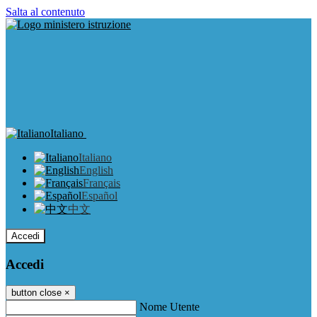
Salta al contenuto
Italiano
Italiano
English
Français
Español
中文
Accedi
Accedi
button close
×
Nome Utente