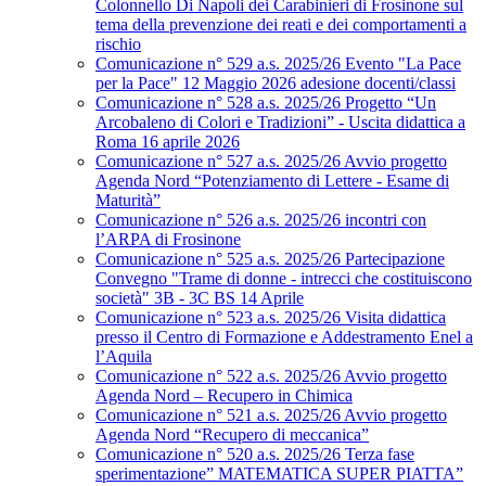
Colonnello Di Napoli dei Carabinieri di Frosinone sul
tema della prevenzione dei reati e dei comportamenti a
rischio
Comunicazione n° 529 a.s. 2025/26 Evento "La Pace
per la Pace" 12 Maggio 2026 adesione docenti/classi
Comunicazione n° 528 a.s. 2025/26 Progetto “Un
Arcobaleno di Colori e Tradizioni” - Uscita didattica a
Roma 16 aprile 2026
Comunicazione n° 527 a.s. 2025/26 Avvio progetto
Agenda Nord “Potenziamento di Lettere - Esame di
Maturità”
Comunicazione n° 526 a.s. 2025/26 incontri con
l’ARPA di Frosinone
Comunicazione n° 525 a.s. 2025/26 Partecipazione
Convegno "Trame di donne - intrecci che costituiscono
società" 3B - 3C BS 14 Aprile
Comunicazione n° 523 a.s. 2025/26 Visita didattica
presso il Centro di Formazione e Addestramento Enel a
l’Aquila
Comunicazione n° 522 a.s. 2025/26 Avvio progetto
Agenda Nord – Recupero in Chimica
Comunicazione n° 521 a.s. 2025/26 Avvio progetto
Agenda Nord “Recupero di meccanica”
Comunicazione n° 520 a.s. 2025/26 Terza fase
sperimentazione” MATEMATICA SUPER PIATTA”