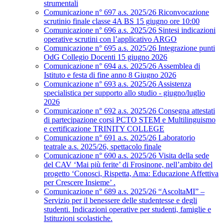
strumentali
Comunicazione n° 697 a.s. 2025/26 Riconvocazione
scrutinio finale classe 4A BS 15 giugno ore 10:00
Comunicazione n° 696 a.s. 2025/26 Sintesi indicazioni
operative scrutini con l’applicativo ARGO
Comunicazione n° 695 a.s. 2025/26 Integrazione punti
OdG Collegio Docenti 15 giugno 2026
Comunicazione n° 694 a.s. 2025/26 Assemblea di
Istituto e festa di fine anno 8 Giugno 2026
Comunicazione n° 693 a.s. 2025/26 Assistenza
specialistica per supporto allo studio - giugno/luglio
2026
Comunicazione n° 692 a.s. 2025/26 Consegna attestati
di partecipazione corsi PCTO STEM e Multilinguismo
e certificazione TRINITY COLLEGE
Comunicazione n° 691 a.s. 2025/26 Laboratorio
teatrale a.s. 2025/26, spettacolo finale
Comunicazione n° 690 a.s. 2025/26 Visita della sede
del CAV ‘Mai più ferite’ di Frosinone, nell’ambito del
progetto ‘Conosci, Rispetta, Ama: Educazione Affettiva
per Crescere Insieme’ .
Comunicazione n° 689 a.s. 2025/26 “AscoltaMI” –
Servizio per il benessere delle studentesse e degli
studenti. Indicazioni operative per studenti, famiglie e
Istituzioni scolastiche.