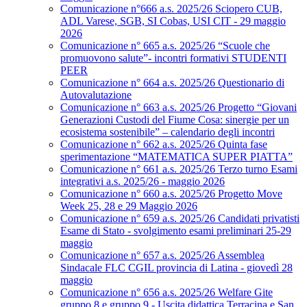
Comunicazione n°666 a.s. 2025/26 Sciopero CUB,
ADL Varese, SGB, SI Cobas, USI CIT - 29 maggio
2026
Comunicazione n° 665 a.s. 2025/26 “Scuole che
promuovono salute”- incontri formativi STUDENTI
PEER
Comunicazione n° 664 a.s. 2025/26 Questionario di
Autovalutazione
Comunicazione n° 663 a.s. 2025/26 Progetto “Giovani
Generazioni Custodi del Fiume Cosa: sinergie per un
ecosistema sostenibile” – calendario degli incontri
Comunicazione n° 662 a.s. 2025/26 Quinta fase
sperimentazione “MATEMATICA SUPER PIATTA”
Comunicazione n° 661 a.s. 2025/26 Terzo turno Esami
integrativi a.s. 2025/26 - maggio 2026
Comunicazione n° 660 a.s. 2025/26 Progetto Move
Week 25, 28 e 29 Maggio 2026
Comunicazione n° 659 a.s. 2025/26 Candidati privatisti
Esame di Stato - svolgimento esami preliminari 25-29
maggio
Comunicazione n° 657 a.s. 2025/26 Assemblea
Sindacale FLC CGIL provincia di Latina - giovedì 28
maggio
Comunicazione n° 656 a.s. 2025/26 Welfare Gite
gruppo 8 e gruppo 9 - Uscita didattica Terracina e San