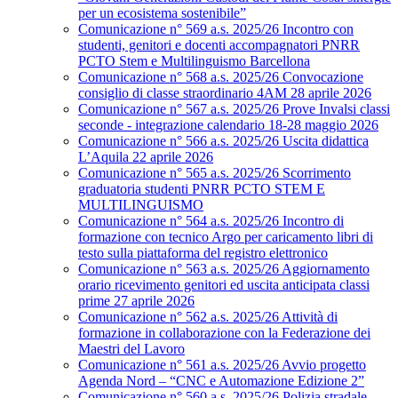
per un ecosistema sostenibile”
Comunicazione n° 569 a.s. 2025/26 Incontro con
studenti, genitori e docenti accompagnatori PNRR
PCTO Stem e Multilinguismo Barcellona
Comunicazione n° 568 a.s. 2025/26 Convocazione
consiglio di classe straordinario 4AM 28 aprile 2026
Comunicazione n° 567 a.s. 2025/26 Prove Invalsi classi
seconde - integrazione calendario 18-28 maggio 2026
Comunicazione n° 566 a.s. 2025/26 Uscita didattica
L’Aquila 22 aprile 2026
Comunicazione n° 565 a.s. 2025/26 Scorrimento
graduatoria studenti PNRR PCTO STEM E
MULTILINGUISMO
Comunicazione n° 564 a.s. 2025/26 Incontro di
formazione con tecnico Argo per caricamento libri di
testo sulla piattaforma del registro elettronico
Comunicazione n° 563 a.s. 2025/26 Aggiornamento
orario ricevimento genitori ed uscita anticipata classi
prime 27 aprile 2026
Comunicazione n° 562 a.s. 2025/26 Attività di
formazione in collaborazione con la Federazione dei
Maestri del Lavoro
Comunicazione n° 561 a.s. 2025/26 Avvio progetto
Agenda Nord – “CNC e Automazione Edizione 2”
Comunicazione n° 560 a.s. 2025/26 Polizia stradale