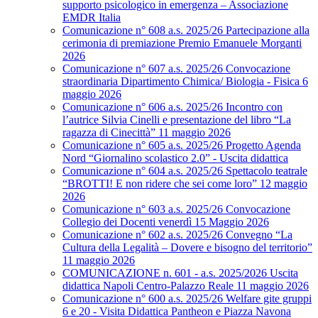
supporto psicologico in emergenza – Associazione
EMDR Italia
Comunicazione n° 608 a.s. 2025/26 Partecipazione alla
cerimonia di premiazione Premio Emanuele Morganti
2026
Comunicazione n° 607 a.s. 2025/26 Convocazione
straordinaria Dipartimento Chimica/ Biologia - Fisica 6
maggio 2026
Comunicazione n° 606 a.s. 2025/26 Incontro con
l’autrice Silvia Cinelli e presentazione del libro “La
ragazza di Cinecittà” 11 maggio 2026
Comunicazione n° 605 a.s. 2025/26 Progetto Agenda
Nord “Giornalino scolastico 2.0” - Uscita didattica
Comunicazione n° 604 a.s. 2025/26 Spettacolo teatrale
“BROTTI! E non ridere che sei come loro” 12 maggio
2026
Comunicazione n° 603 a.s. 2025/26 Convocazione
Collegio dei Docenti venerdì 15 Maggio 2026
Comunicazione n° 602 a.s. 2025/26 Convegno “La
Cultura della Legalità – Dovere e bisogno del territorio”
11 maggio 2026
COMUNICAZIONE n. 601 - a.s. 2025/2026 Uscita
didattica Napoli Centro-Palazzo Reale 11 maggio 2026
Comunicazione n° 600 a.s. 2025/26 Welfare gite gruppi
6 e 20 - Visita Didattica Pantheon e Piazza Navona