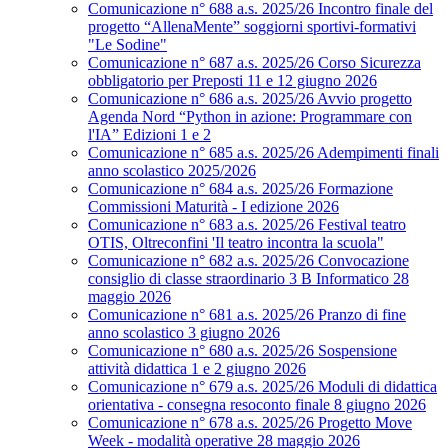
Comunicazione n° 688 a.s. 2025/26 Incontro finale del
progetto “AllenaMente” soggiorni sportivi‑formativi
"Le Sodine"
Comunicazione n° 687 a.s. 2025/26 Corso Sicurezza
obbligatorio per Preposti 11 e 12 giugno 2026
Comunicazione n° 686 a.s. 2025/26 Avvio progetto
Agenda Nord “Python in azione: Programmare con
l'IA” Edizioni 1 e 2
Comunicazione n° 685 a.s. 2025/26 Adempimenti finali
anno scolastico 2025/2026
Comunicazione n° 684 a.s. 2025/26 Formazione
Commissioni Maturità - I edizione 2026
Comunicazione n° 683 a.s. 2025/26 Festival teatro
OTIS, Oltreconfini 'Il teatro incontra la scuola"
Comunicazione n° 682 a.s. 2025/26 Convocazione
consiglio di classe straordinario 3 B Informatico 28
maggio 2026
Comunicazione n° 681 a.s. 2025/26 Pranzo di fine
anno scolastico 3 giugno 2026
Comunicazione n° 680 a.s. 2025/26 Sospensione
attività didattica 1 e 2 giugno 2026
Comunicazione n° 679 a.s. 2025/26 Moduli di didattica
orientativa - consegna resoconto finale 8 giugno 2026
Comunicazione n° 678 a.s. 2025/26 Progetto Move
Week - modalità operative 28 maggio 2026