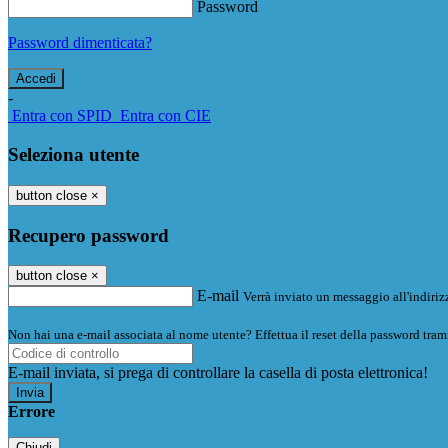
Password
Password dimenticata?
-
Entra con SPID
Entra con CIE
Seleziona utente
button close
×
Recupero password
button close
×
E-mail
Verrà inviato un messaggio all'indirizz
Non hai una e-mail associata al nome utente? Effettua il reset della password tram
E-mail inviata, si prega di controllare la casella di posta elettronica!
Errore
Chiudi