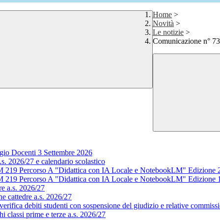
Home
>
Novità
>
Le notizie
>
Comunicazione n° 73
gio Docenti 3 Settembre 2026
s. 2026/27 e calendario scolastico
M 219 Percorso A "Didattica con IA Locale e NotebookLM" Edizione 
M 219 Percorso A "Didattica con IA Locale e NotebookLM" Edizione 
e a.s. 2026/27
e cattedre a.s. 2026/27
rifica debiti studenti con sospensione del giudizio e relative commissi
 classi prime e terze a.s. 2026/27