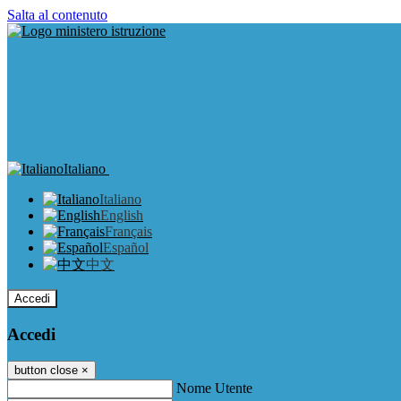
Salta al contenuto
Italiano
Italiano
English
Français
Español
中文
Accedi
Accedi
button close
×
Nome Utente