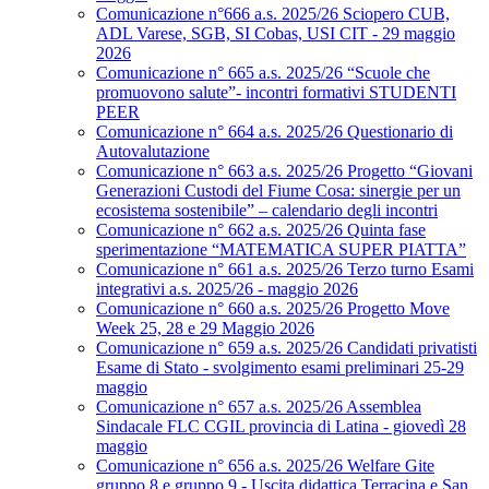
Comunicazione n°666 a.s. 2025/26 Sciopero CUB,
ADL Varese, SGB, SI Cobas, USI CIT - 29 maggio
2026
Comunicazione n° 665 a.s. 2025/26 “Scuole che
promuovono salute”- incontri formativi STUDENTI
PEER
Comunicazione n° 664 a.s. 2025/26 Questionario di
Autovalutazione
Comunicazione n° 663 a.s. 2025/26 Progetto “Giovani
Generazioni Custodi del Fiume Cosa: sinergie per un
ecosistema sostenibile” – calendario degli incontri
Comunicazione n° 662 a.s. 2025/26 Quinta fase
sperimentazione “MATEMATICA SUPER PIATTA”
Comunicazione n° 661 a.s. 2025/26 Terzo turno Esami
integrativi a.s. 2025/26 - maggio 2026
Comunicazione n° 660 a.s. 2025/26 Progetto Move
Week 25, 28 e 29 Maggio 2026
Comunicazione n° 659 a.s. 2025/26 Candidati privatisti
Esame di Stato - svolgimento esami preliminari 25-29
maggio
Comunicazione n° 657 a.s. 2025/26 Assemblea
Sindacale FLC CGIL provincia di Latina - giovedì 28
maggio
Comunicazione n° 656 a.s. 2025/26 Welfare Gite
gruppo 8 e gruppo 9 - Uscita didattica Terracina e San