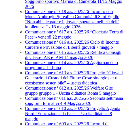
Soggiorno sportivo Marina di Camerota 11/15 Maggio
2026
Comunicazione n° 618 a.s. 2025/26 Incontro con
Mons. Ambrogio Spreafico Comunità di Sant’Egidio
“Non abbiate paura: i giovani, speranza nell’età dell’
intolleranza” - 18 maggio 2026
Comunicazione n° 617 a.s. 2025/26 “Ciociaria Terra di
Pace”- venerdì 22 maggio
Comunicazione n° 616 a.s. 2025/26 Ciclo di Incontri:
Carcere e Privazione di Libertà giovedì 7 maggio
Comunicazione n° 615 a.s. 2025/26 Rettifica Consigli
di Classe IAE e IAM 14 maggio 2026
Comunicazione n° 614 a.s. 2025/26 Aggiornamento
programma Lisbona
Comunicazione n° 613 a.s. 2025/26 Progetto “Giovani
Generazioni Custodi del Fiume Cosa: sinergie per un
ecosistema sostenibile” – uscita didattica
Comunicazione n° 612 a.s. 2025/26 Welfare Gite
gruppo gruppo 1 - Uscita didattica Roma 5 maggio
Comunicazione n° 611 a.s. 2025/26 Seconda settimana
soggiorni formativi 4-9 Maggio 2026
Comunicazione n° 610 a.s. 2025/26 Progetto Agenda
Nord “Educazione alla Pace” - Uscita didattica 8
maggio
Comunicazione n° 609 a.s. 2025/26 Incontri di