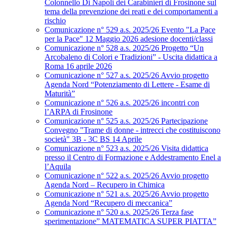
Colonnello Di Napoli dei Carabinieri di Frosinone sul
tema della prevenzione dei reati e dei comportamenti a
rischio
Comunicazione n° 529 a.s. 2025/26 Evento "La Pace
per la Pace" 12 Maggio 2026 adesione docenti/classi
Comunicazione n° 528 a.s. 2025/26 Progetto “Un
Arcobaleno di Colori e Tradizioni” - Uscita didattica a
Roma 16 aprile 2026
Comunicazione n° 527 a.s. 2025/26 Avvio progetto
Agenda Nord “Potenziamento di Lettere - Esame di
Maturità”
Comunicazione n° 526 a.s. 2025/26 incontri con
l’ARPA di Frosinone
Comunicazione n° 525 a.s. 2025/26 Partecipazione
Convegno "Trame di donne - intrecci che costituiscono
società" 3B - 3C BS 14 Aprile
Comunicazione n° 523 a.s. 2025/26 Visita didattica
presso il Centro di Formazione e Addestramento Enel a
l’Aquila
Comunicazione n° 522 a.s. 2025/26 Avvio progetto
Agenda Nord – Recupero in Chimica
Comunicazione n° 521 a.s. 2025/26 Avvio progetto
Agenda Nord “Recupero di meccanica”
Comunicazione n° 520 a.s. 2025/26 Terza fase
sperimentazione” MATEMATICA SUPER PIATTA”