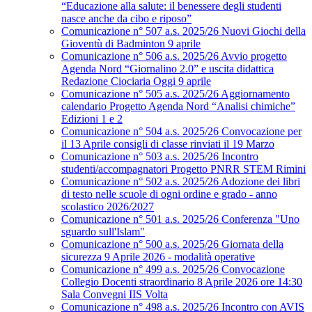
“Educazione alla salute: il benessere degli studenti
nasce anche da cibo e riposo”
Comunicazione n° 507 a.s. 2025/26 Nuovi Giochi della
Gioventù di Badminton 9 aprile
Comunicazione n° 506 a.s. 2025/26 Avvio progetto
Agenda Nord “Giornalino 2.0” e uscita didattica
Redazione Ciociaria Oggi 9 aprile
Comunicazione n° 505 a.s. 2025/26 Aggiornamento
calendario Progetto Agenda Nord “Analisi chimiche”
Edizioni 1 e 2
Comunicazione n° 504 a.s. 2025/26 Convocazione per
il 13 Aprile consigli di classe rinviati il 19 Marzo
Comunicazione n° 503 a.s. 2025/26 Incontro
studenti/accompagnatori Progetto PNRR STEM Rimini
Comunicazione n° 502 a.s. 2025/26 Adozione dei libri
di testo nelle scuole di ogni ordine e grado - anno
scolastico 2026/2027
Comunicazione n° 501 a.s. 2025/26 Conferenza "Uno
sguardo sull'Islam"
Comunicazione n° 500 a.s. 2025/26 Giornata della
sicurezza 9 Aprile 2026 - modalità operative
Comunicazione n° 499 a.s. 2025/26 Convocazione
Collegio Docenti straordinario 8 Aprile 2026 ore 14:30
Sala Convegni IIS Volta
Comunicazione n° 498 a.s. 2025/26 Incontro con AVIS