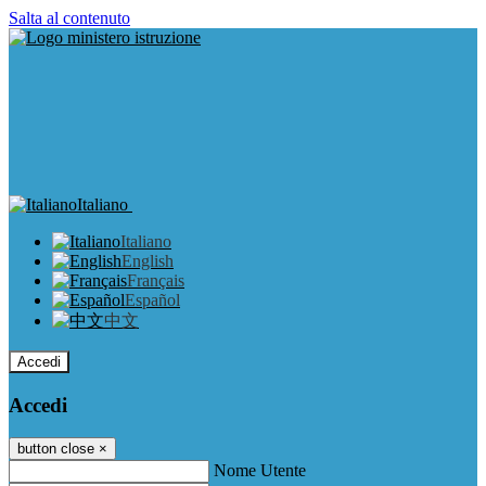
Salta al contenuto
Italiano
Italiano
English
Français
Español
中文
Accedi
Accedi
button close
×
Nome Utente