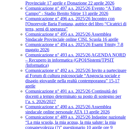
Provinciale 17 aprile e Donazione 22 aprile 2026
Comunicazione n° 497 a.s. 2025/26 Evento “A Tutto
Campo” - Stadio Benito Stirpe 13 aprile 2026
Comunicazione n° 496 a.s. 2025/26 Incontro con
l'Onorevole Ilaria Fontana, autrice del libro “Cicatrici di
terra, semi di speranza”
Comunicazione n° 495 a.s. 2025/26 Assemblea
Sindacale Provinciale online CISL Scuola 16 aprile
Comunicazione n° 494 a.s. 2025/26 Esami Trinity 7-8
maggio 2026
Comunicazione n° 493 a.s. 2025/26 AGENDA NORD
– Recupero in informatica (GPOI/Sistemi/TPSIT
/Informatica)
Comunicazione n° 492 a.s. 2025/26 Invito a partecipare
al Forum di cultura psicosociale “Angoscia sociale e
disagio giovanile nella realtà contemporanea” 15-17
aprile
Comunicazione n° 491 a.s. 2025/26 Continuità dei
docenti a tempo determinato su posto di sostegno per
l’a. s. 2026/2027
Comunicazione n° 490 a.s. 2025/26 Assemblea
sindacale online personale ATA 13 aprile 2026
Comunicazione n° 489 a.s. 2025/26 Indagine nazionale
“La mia scuola, la mia acqua, la mia salute: la mia
consapevolezza (?)” questionario 10 aprile ore 9