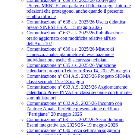
Comunicazione n° 639 a.s. 2025/26 Convegno
“SerenaMENTE” per parlare di fiducia, sogni, futuro e
relazioni che proteggono, anche quando il presente
sembra difficile
Comunicazione n° 638 a.s. 2025/26 Uscita didattica
presso SINESTESIA - 15 maggio 2026
Comunicazione n° 637 a.s. 2025/26 Pubblicazione
orario aggiornato con modifiche relative all'uso
dell'Aula 107
Comunicazione n° 636 a.s. 2025/26 Misure di
sicurezza: analisi planimetrie di evacuazione e
individuazione uscite di sicurezza nei piani
Comunicazione n° 635 a.s. 2025/26 Variazione
calendario progetto Telefono Rosa 14, 20 e 25 maggio
Comunicazione n° 634 A.S. 2025/26 Progetto SIGMA
classi seconde 15 e 18 maggio
Comunicazione n° 633 A.S. 2025/26 Aggiornamento
calendario Prove INVALSI classi seconde con turni dei
somministratori
Comunicazione n° 632 A.S. 2025/26 Incontro con
l’autrice Amalia Perfetti e presentazione del libro
“Partigiane” 20 maggio 2026
Comunicazione n° 631 a.s. 2025/26 Secondo turno
Esami integrativi a.s. 2025/26 - 19 maggio 2026
Comunicazione n° 630 Terza settimana soggiorni