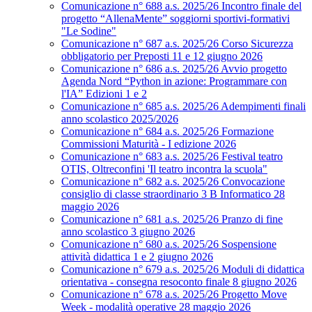
Comunicazione n° 688 a.s. 2025/26 Incontro finale del
progetto “AllenaMente” soggiorni sportivi‑formativi
"Le Sodine"
Comunicazione n° 687 a.s. 2025/26 Corso Sicurezza
obbligatorio per Preposti 11 e 12 giugno 2026
Comunicazione n° 686 a.s. 2025/26 Avvio progetto
Agenda Nord “Python in azione: Programmare con
l'IA” Edizioni 1 e 2
Comunicazione n° 685 a.s. 2025/26 Adempimenti finali
anno scolastico 2025/2026
Comunicazione n° 684 a.s. 2025/26 Formazione
Commissioni Maturità - I edizione 2026
Comunicazione n° 683 a.s. 2025/26 Festival teatro
OTIS, Oltreconfini 'Il teatro incontra la scuola"
Comunicazione n° 682 a.s. 2025/26 Convocazione
consiglio di classe straordinario 3 B Informatico 28
maggio 2026
Comunicazione n° 681 a.s. 2025/26 Pranzo di fine
anno scolastico 3 giugno 2026
Comunicazione n° 680 a.s. 2025/26 Sospensione
attività didattica 1 e 2 giugno 2026
Comunicazione n° 679 a.s. 2025/26 Moduli di didattica
orientativa - consegna resoconto finale 8 giugno 2026
Comunicazione n° 678 a.s. 2025/26 Progetto Move
Week - modalità operative 28 maggio 2026