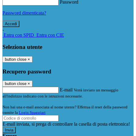
Password
Password dimenticata?
-
Entra con SPID
Entra con CIE
Seleziona utente
button close
×
Recupero password
button close
×
E-mail
Verrà inviato un messaggio
all'indirizzo indicato con le istruzioni necessarie.
Non hai una e-mail associata al nome utente? Effettua il reset della password
tramite la
Login Spaggiari
E-mail inviata, si prega di controllare la casella di posta elettronica!
Errore