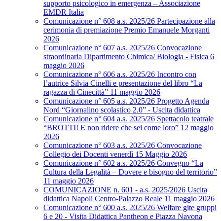
supporto psicologico in emergenza – Associazione
EMDR Italia
Comunicazione n° 608 a.s. 2025/26 Partecipazione alla
cerimonia di premiazione Premio Emanuele Morganti
2026
Comunicazione n° 607 a.s. 2025/26 Convocazione
straordinaria Dipartimento Chimica/ Biologia - Fisica 6
maggio 2026
Comunicazione n° 606 a.s. 2025/26 Incontro con
l’autrice Silvia Cinelli e presentazione del libro “La
ragazza di Cinecittà” 11 maggio 2026
Comunicazione n° 605 a.s. 2025/26 Progetto Agenda
Nord “Giornalino scolastico 2.0” - Uscita didattica
Comunicazione n° 604 a.s. 2025/26 Spettacolo teatrale
“BROTTI! E non ridere che sei come loro” 12 maggio
2026
Comunicazione n° 603 a.s. 2025/26 Convocazione
Collegio dei Docenti venerdì 15 Maggio 2026
Comunicazione n° 602 a.s. 2025/26 Convegno “La
Cultura della Legalità – Dovere e bisogno del territorio”
11 maggio 2026
COMUNICAZIONE n. 601 - a.s. 2025/2026 Uscita
didattica Napoli Centro-Palazzo Reale 11 maggio 2026
Comunicazione n° 600 a.s. 2025/26 Welfare gite gruppi
6 e 20 - Visita Didattica Pantheon e Piazza Navona