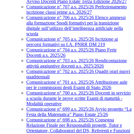
Avviso Docenti Piano Estate Terza Edizione 2026/27
Comunicazione n° 707 a.s. 2025/26 Perfezionamento
iscrizione classi prime a.s. 2026/27
Comunicazione n° 706 a.s. 2025/26 Elenco ammessi
alla formazione Snodi formativi per la transizione
digitale sull’utilizzo dell’intelligenza artificiale nella
scuola
Comunicazione n° 705 a.s. 2025/26 Iscrizione ai
percorsi formativi su I.A. PNRR DM 219
Comunicazione n° 704 a.s. 2025/26 Piano Ferie
Docenti a.s. 2025/26
Comunicazione n° 703 a.s. 2025/26 Rendicontazione
attività aggiuntive docenti a.s. 2025/2026
Comunicazione n° 702 a.s. 2025/26 Quadri orari nuovi
quadriennali
Comunicazione n° 701 a.s. 2025/26 Attribuzione aule
per le commissioni degli Esami di Stato 2026
Comunicazione n° 700 a.s. 2025/26 Docenti in servizio
a scuola durante le prove scritte Esami di maturità -
Modalità operative
Comunicazione n° 699 a.s. 2025/26 Avvio progetto “La
Festa della Matematica” Piano Estate 25/26
Comunicazione n° 698 a.s. 2025/26 Consegna
Relazione Finale per Responsabili progetti, Tutor e
Orientatore, Collaboratori del DS, Referenti e Funzioni