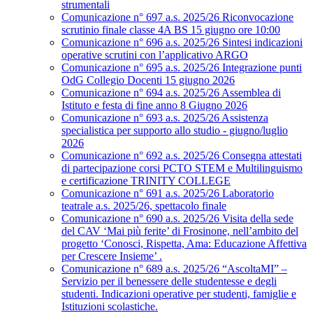
strumentali
Comunicazione n° 697 a.s. 2025/26 Riconvocazione
scrutinio finale classe 4A BS 15 giugno ore 10:00
Comunicazione n° 696 a.s. 2025/26 Sintesi indicazioni
operative scrutini con l’applicativo ARGO
Comunicazione n° 695 a.s. 2025/26 Integrazione punti
OdG Collegio Docenti 15 giugno 2026
Comunicazione n° 694 a.s. 2025/26 Assemblea di
Istituto e festa di fine anno 8 Giugno 2026
Comunicazione n° 693 a.s. 2025/26 Assistenza
specialistica per supporto allo studio - giugno/luglio
2026
Comunicazione n° 692 a.s. 2025/26 Consegna attestati
di partecipazione corsi PCTO STEM e Multilinguismo
e certificazione TRINITY COLLEGE
Comunicazione n° 691 a.s. 2025/26 Laboratorio
teatrale a.s. 2025/26, spettacolo finale
Comunicazione n° 690 a.s. 2025/26 Visita della sede
del CAV ‘Mai più ferite’ di Frosinone, nell’ambito del
progetto ‘Conosci, Rispetta, Ama: Educazione Affettiva
per Crescere Insieme’ .
Comunicazione n° 689 a.s. 2025/26 “AscoltaMI” –
Servizio per il benessere delle studentesse e degli
studenti. Indicazioni operative per studenti, famiglie e
Istituzioni scolastiche.