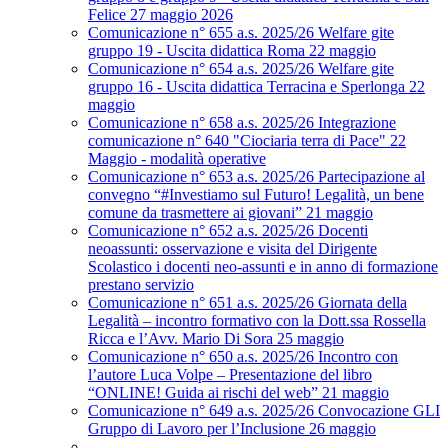
Felice 27 maggio 2026
Comunicazione n° 655 a.s. 2025/26 Welfare gite
gruppo 19 - Uscita didattica Roma 22 maggio
Comunicazione n° 654 a.s. 2025/26 Welfare gite
gruppo 16 - Uscita didattica Terracina e Sperlonga 22
maggio
Comunicazione n° 658 a.s. 2025/26 Integrazione
comunicazione n° 640 "Ciociaria terra di Pace" 22
Maggio - modalità operative
Comunicazione n° 653 a.s. 2025/26 Partecipazione al
convegno “#Investiamo sul Futuro! Legalità, un bene
comune da trasmettere ai giovani” 21 maggio
Comunicazione n° 652 a.s. 2025/26 Docenti
neoassunti: osservazione e visita del Dirigente
Scolastico i docenti neo-assunti e in anno di formazione
prestano servizio
Comunicazione n° 651 a.s. 2025/26 Giornata della
Legalità – incontro formativo con la Dott.ssa Rossella
Ricca e l’Avv. Mario Di Sora 25 maggio
Comunicazione n° 650 a.s. 2025/26 Incontro con
l’autore Luca Volpe – Presentazione del libro
“ONLINE! Guida ai rischi del web” 21 maggio
Comunicazione n° 649 a.s. 2025/26 Convocazione GLI
Gruppo di Lavoro per l’Inclusione 26 maggio