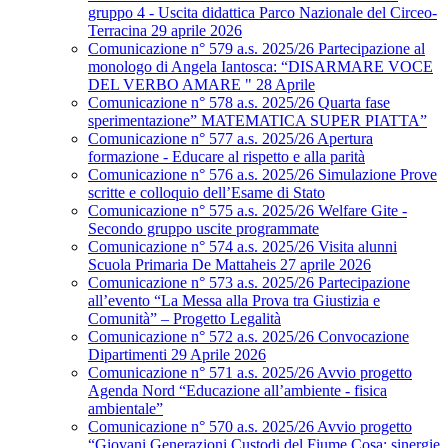
gruppo 4 - Uscita didattica Parco Nazionale del Circeo-
Terracina 29 aprile 2026
Comunicazione n° 579 a.s. 2025/26 Partecipazione al
monologo di Angela Iantosca: “DISARMARE VOCE
DEL VERBO AMARE " 28 Aprile
Comunicazione n° 578 a.s. 2025/26 Quarta fase
sperimentazione” MATEMATICA SUPER PIATTA”
Comunicazione n° 577 a.s. 2025/26 Apertura
formazione - Educare al rispetto e alla parità
Comunicazione n° 576 a.s. 2025/26 Simulazione Prove
scritte e colloquio dell’Esame di Stato
Comunicazione n° 575 a.s. 2025/26 Welfare Gite -
Secondo gruppo uscite programmate
Comunicazione n° 574 a.s. 2025/26 Visita alunni
Scuola Primaria De Mattaheis 27 aprile 2026
Comunicazione n° 573 a.s. 2025/26 Partecipazione
all’evento “La Messa alla Prova tra Giustizia e
Comunità” – Progetto Legalità
Comunicazione n° 572 a.s. 2025/26 Convocazione
Dipartimenti 29 Aprile 2026
Comunicazione n° 571 a.s. 2025/26 Avvio progetto
Agenda Nord “Educazione all’ambiente - fisica
ambientale”
Comunicazione n° 570 a.s. 2025/26 Avvio progetto
“Giovani Generazioni Custodi del Fiume Cosa: sinergie