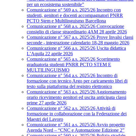
per un ecosistema sostenibile”
Comunicazione n° 569 a.s. 2025/26 Incontro con
studenti, genitori e docenti accompagnatori PNRR
PCTO Stem e Multilinguismo Barcellona
Comunicazione n° 568 a.s. 2025/26 Convocazione
consiglio di classe straordinario 4AM 28 aprile 2026
Comunicazione n° 567 a.s. 2025/26 Prove Invalsi classi
seconde - integrazione calendario 18-28 maggio 2026
Comunicazione n° 566 a.s. 2025/26 Uscita didattica
L’Aquila 22 aprile 2026
Comunicazione n° 565 a.s. 2025/26 Scorrimento
graduatoria studenti PNRR PCTO STEM E
MULTILINGUISMO
Comunicazione n° 564 a.s. 2025/26 Incontro di
formazione con tecnico Argo per caricamento libri di
testo sulla piattaforma del registro elettronico
Comunicazione n° 563 a.s. 2025/26 Aggiornamento
orario ricevimento genitori ed uscita anticipata classi
prime 27 aprile 2026
Comunicazione n° 562 a.s. 2025/26 Attività di
formazione in collaborazione con la Federazione dei
Maestri del Lavoro
Comunicazione n° 561 a.s. 2025/26 Avvio progetto
Agenda Nord – “CNC e Automazione Edizione 2”
Comunicazione n° 560 a.s. 2025/26 Polizia stradale