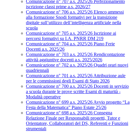
Comunicazione n° 707 a.s. 2025/26 Perfezionamento
iscrizione classi prime a.s. 2026/27
Comunicazione n° 706 a.s. 2025/26 Elenco ammessi
alla formazione Snodi formativi per la transizione
digitale sull’utilizzo dell’intelligenza artificiale nella
scuola
Comunicazione n° 705 a.s. 2025/26 Iscrizione ai
percorsi formativi su I.A. PNRR DM 219
Comunicazione n° 704 a.s. 2025/26 Piano Ferie
Docenti a.s. 2025/26
Comunicazione n° 703 a.s. 2025/26 Rendicontazione
attività aggiuntive docenti a.s. 2025/2026
Comunicazione n° 702 a.s. 2025/26 Quadri orari nuovi
quadriennali
Comunicazione n° 701 a.s. 2025/26 Attribuzione aule
per le commissioni degli Esami di Stato 2026
Comunicazione n° 700 a.s. 2025/26 Docenti in servizio
a scuola durante le prove scritte Esami di maturità -
Modalità operative
Comunicazione n° 699 a.s. 2025/26 Avvio progetto “La
Festa della Matematica” Piano Estate 25/26
Comunicazione n° 698 a.s. 2025/26 Consegna
Relazione Finale per Responsabili progetti, Tutor e
Orientatore, Collaboratori del DS, Referenti e Funzioni
strumentali