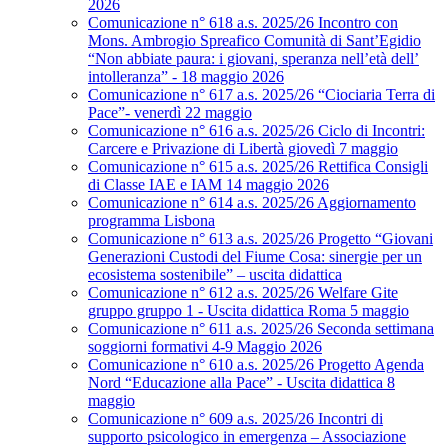
2026
Comunicazione n° 618 a.s. 2025/26 Incontro con
Mons. Ambrogio Spreafico Comunità di Sant’Egidio
“Non abbiate paura: i giovani, speranza nell’età dell’
intolleranza” - 18 maggio 2026
Comunicazione n° 617 a.s. 2025/26 “Ciociaria Terra di
Pace”- venerdì 22 maggio
Comunicazione n° 616 a.s. 2025/26 Ciclo di Incontri:
Carcere e Privazione di Libertà giovedì 7 maggio
Comunicazione n° 615 a.s. 2025/26 Rettifica Consigli
di Classe IAE e IAM 14 maggio 2026
Comunicazione n° 614 a.s. 2025/26 Aggiornamento
programma Lisbona
Comunicazione n° 613 a.s. 2025/26 Progetto “Giovani
Generazioni Custodi del Fiume Cosa: sinergie per un
ecosistema sostenibile” – uscita didattica
Comunicazione n° 612 a.s. 2025/26 Welfare Gite
gruppo gruppo 1 - Uscita didattica Roma 5 maggio
Comunicazione n° 611 a.s. 2025/26 Seconda settimana
soggiorni formativi 4-9 Maggio 2026
Comunicazione n° 610 a.s. 2025/26 Progetto Agenda
Nord “Educazione alla Pace” - Uscita didattica 8
maggio
Comunicazione n° 609 a.s. 2025/26 Incontri di
supporto psicologico in emergenza – Associazione