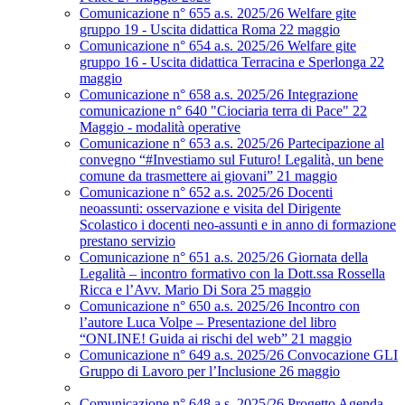
Comunicazione n° 655 a.s. 2025/26 Welfare gite
gruppo 19 - Uscita didattica Roma 22 maggio
Comunicazione n° 654 a.s. 2025/26 Welfare gite
gruppo 16 - Uscita didattica Terracina e Sperlonga 22
maggio
Comunicazione n° 658 a.s. 2025/26 Integrazione
comunicazione n° 640 "Ciociaria terra di Pace" 22
Maggio - modalità operative
Comunicazione n° 653 a.s. 2025/26 Partecipazione al
convegno “#Investiamo sul Futuro! Legalità, un bene
comune da trasmettere ai giovani” 21 maggio
Comunicazione n° 652 a.s. 2025/26 Docenti
neoassunti: osservazione e visita del Dirigente
Scolastico i docenti neo-assunti e in anno di formazione
prestano servizio
Comunicazione n° 651 a.s. 2025/26 Giornata della
Legalità – incontro formativo con la Dott.ssa Rossella
Ricca e l’Avv. Mario Di Sora 25 maggio
Comunicazione n° 650 a.s. 2025/26 Incontro con
l’autore Luca Volpe – Presentazione del libro
“ONLINE! Guida ai rischi del web” 21 maggio
Comunicazione n° 649 a.s. 2025/26 Convocazione GLI
Gruppo di Lavoro per l’Inclusione 26 maggio
Comunicazione n° 648 a.s. 2025/26 Progetto Agenda