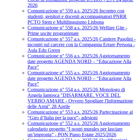
2026
Comunicazione n° 559 a.s. 2025/26 Incontro con
studenti, genitori e docenti accompagnatori PNRR
PCTO Stem e Multilinguismo Lisbona
Comunicazione n° 558 a.s. 2025/26 Welfare Gite -
Prime uscite programmate
Comunicazione n° 557 a.s. 2025/26 Cantiere Pasolini -
incontri sul carcere con la Compagnia Errare Persona -
Aula Edu Green
Comunicazione n° 556 a.s. 2025/26 Aggiornamento
date progetto AGENDA NORD – “Educazione Alla
Pace”
Comunicazione n° 555 a.s. 2025/26 Aggiornamento
date progetto AGENDA NORD – “Educazione Alla
Pace”
Comunicazione n° 554 a.s. 2025/26 Monologo di
Angela Iantosca "DISARMARE. VOCE DEL
VERBO AMARE - Ovvero Spogliare l'Informazione
delle Armi" 28 Aprile
Comunicazione n° 553 a.s. 2025/26 Partecipazione al
“Giro d’Italia per la pace”- adesioni
Comunicazione n° 552 a.s. 2025/26 Aggiornamento
calendario progetto “I nostri murales per lasciare
un’impronta” - PON Piano Estate 2025/2026