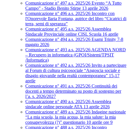
Comunicazione n° 497 a.s. 2025/26 Evento “A Tutto
Campo” - Stadio Benito Stirpe 13 aprile 2026
Comunicazione n° 496 a.s. 2025/26 Incontro con
l'Onorevole Ilaria Fontana, autrice del libro “Cicatrici di
terra, semi di speranza”
Comunicazione n° 495 a.s. 2025/26 Assemblea
Sindacale Provinciale online CISL Scuola 16 aprile
Comunicazione n° 494 a.s. 2025/26 Esami Trinity 7-8
maggio 2026
Comunicazione n° 493 a.s. 2025/26 AGENDA NORD
– Recupero in informatica (GPOI/Sistemi/TPSIT
/Informatica)
Comunicazione n° 492 a.s. 2025/26 Invito a partecipare
al Forum di cultura psicosociale “Angoscia sociale e
disagio giovanile nella realtà contemporanea” 15-17
aprile
Comunicazione n° 491 a.s. 2025/26 Continuità dei
docenti a tempo determinato su posto di sostegno per
l’a. s. 2026/2027
Comunicazione n° 490 a.s. 2025/26 Assemblea
sindacale online personale ATA 13 aprile 2026
Comunicazione n° 489 a.s. 2025/26 Indagine nazionale
“La mia scuola, la mia acqua, la mia salute: la mia
consapevolezza (?)” questionario 10 aprile ore 9
Comunicazione n° 488 a.s. 2025/26 Incontro