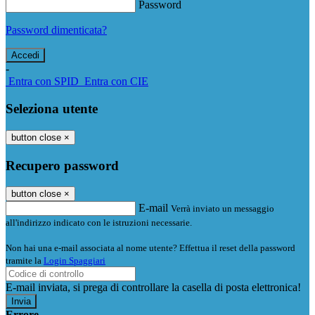
Password
Password dimenticata?
-
Entra con SPID
Entra con CIE
Seleziona utente
button close
×
Recupero password
button close
×
E-mail
Verrà inviato un messaggio
all'indirizzo indicato con le istruzioni necessarie.
Non hai una e-mail associata al nome utente? Effettua il reset della password
tramite la
Login Spaggiari
E-mail inviata, si prega di controllare la casella di posta elettronica!
Errore