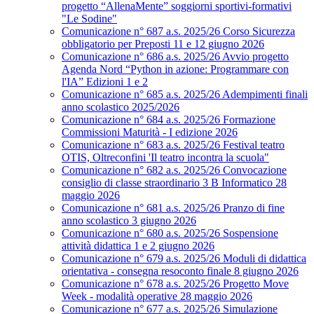
progetto “AllenaMente” soggiorni sportivi‑formativi
"Le Sodine"
Comunicazione n° 687 a.s. 2025/26 Corso Sicurezza
obbligatorio per Preposti 11 e 12 giugno 2026
Comunicazione n° 686 a.s. 2025/26 Avvio progetto
Agenda Nord “Python in azione: Programmare con
l'IA” Edizioni 1 e 2
Comunicazione n° 685 a.s. 2025/26 Adempimenti finali
anno scolastico 2025/2026
Comunicazione n° 684 a.s. 2025/26 Formazione
Commissioni Maturità - I edizione 2026
Comunicazione n° 683 a.s. 2025/26 Festival teatro
OTIS, Oltreconfini 'Il teatro incontra la scuola"
Comunicazione n° 682 a.s. 2025/26 Convocazione
consiglio di classe straordinario 3 B Informatico 28
maggio 2026
Comunicazione n° 681 a.s. 2025/26 Pranzo di fine
anno scolastico 3 giugno 2026
Comunicazione n° 680 a.s. 2025/26 Sospensione
attività didattica 1 e 2 giugno 2026
Comunicazione n° 679 a.s. 2025/26 Moduli di didattica
orientativa - consegna resoconto finale 8 giugno 2026
Comunicazione n° 678 a.s. 2025/26 Progetto Move
Week - modalità operative 28 maggio 2026
Comunicazione n° 677 a.s. 2025/26 Simulazione