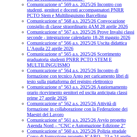
Comunicazione n° 569 a.s. 2025/26 Incontro con
studenti, genitori e docenti accompagnatori PNRR
PCTO Stem e Multilinguismo Barcellona
Comunicazione n° 568 a.s. 2025/26 Convocazione
consiglio di classe straordinario 4AM 28 aprile 2026
Comunicazione n° 567 a.s. 2025/26 Prove Invalsi classi
seconde - integrazione calendario 18-28 maggio 2026
Comunicazione n° 566 a.s. 2025/26 Uscita didattica
L’Aquila 22 aprile 2026
Comunicazione n° 565 a.s. 2025/26 Scorrimento
graduatoria studenti PNRR PCTO STEM E
MULTILINGUISMO
Comunicazione n° 564 a.s. 2025/26 Incontro di
formazione con tecnico Argo per caricamento libri di
testo sulla piattaforma del registro elettronico
Comunicazione n° 563 a.s. 2025/26 Aggiornamento
orario ricevimento genitori ed uscita anticipata classi
prime 27 aprile 2026
Comunicazione n° 562 a.s. 2025/26 Attività di
formazione in collaborazione con la Federazione dei
Maestri del Lavoro
Comunicazione n° 561 a.s. 2025/26 Avvio progetto
Agenda Nord – “CNC e Automazione Edizione 2”
Comunicazione n° 560 a.s. 2025/26 Polizia stradale
Corso di formazione progetto ICARO - 23 e 24 aprile