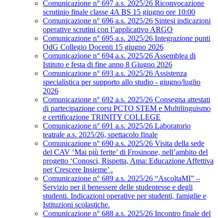
Comunicazione n° 697 a.s. 2025/26 Riconvocazione
scrutinio finale classe 4A BS 15 giugno ore 10:00
Comunicazione n° 696 a.s. 2025/26 Sintesi indicazioni
operative scrutini con l’applicativo ARGO
Comunicazione n° 695 a.s. 2025/26 Integrazione punti
OdG Collegio Docenti 15 giugno 2026
Comunicazione n° 694 a.s. 2025/26 Assemblea di
Istituto e festa di fine anno 8 Giugno 2026
Comunicazione n° 693 a.s. 2025/26 Assistenza
specialistica per supporto allo studio - giugno/luglio
2026
Comunicazione n° 692 a.s. 2025/26 Consegna attestati
di partecipazione corsi PCTO STEM e Multilinguismo
e certificazione TRINITY COLLEGE
Comunicazione n° 691 a.s. 2025/26 Laboratorio
teatrale a.s. 2025/26, spettacolo finale
Comunicazione n° 690 a.s. 2025/26 Visita della sede
del CAV ‘Mai più ferite’ di Frosinone, nell’ambito del
progetto ‘Conosci, Rispetta, Ama: Educazione Affettiva
per Crescere Insieme’ .
Comunicazione n° 689 a.s. 2025/26 “AscoltaMI” –
Servizio per il benessere delle studentesse e degli
studenti. Indicazioni operative per studenti, famiglie e
Istituzioni scolastiche.
Comunicazione n° 688 a.s. 2025/26 Incontro finale del