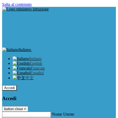
Salta al contenuto
Italiano
Italiano
English
Français
Español
中文
Accedi
Accedi
button close
×
Nome Utente