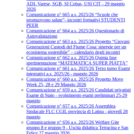
ADL Varese, SGB, SI Cobas, USI CIT - 29 maggio
2026
Comunicazione n° 665 a.s. 2025/26 “Scuole che
promuovono salute”- incontri formativi STUDENTI
PEER
Comunicazione n° 664 a.s. 2025/26 Questionario di
Autovalutazione
Comunicazione n° 663 a.s. 2025/26 Progetto “Giovani
Generazioni Custodi del Fiume Cosa: sinergie per un
ecosistema sostenibile” – calendario degli incontri
Comunicazione n° 662 a.s. 2025/26 Quinta fase
sperimentazione “MATEMATICA SUPER PIATTA”
Comunicazione n° 661 a.s. 2025/26 Terzo turno Esami
integrativi a.s. 2025/26 - maggio 2026
Comunicazione n° 660 a.s. 2025/26 Progetto Move
Week 25, 28 e 29 Maggio 2026
Comunicazione n° 659 a.s. 2025/26 Candidati privatisti
Esame di Stato - svolgimento esami preliminari 25-29
maggio
Comunicazione n° 657 a.s. 2025/26 Assemblea
Sindacale FLC CGIL provincia di Latina - giovedì 28
maggio
Comunicazione n° 656 a.s. 2025/26 Welfare Gite
gruppo 8 e gruppo 9 - Uscita didattica Terracina e San
Felice 27 maggio 2026