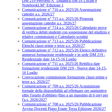
DM 219 Percorso A "Didattica con IA Locale e
NotebookLM" Edizione 1
Comunicazione n° 716 a.s. 2025/26 Assegnazione
cattedre a.s. 2026/27
Comunicazione n° 715 a.s. 2025/26 Proposta
assegnazione cattedre a.s. 2026/27
Comunicazione n° 714 a.s. 2025/26 Calendario prove
di verifica debiti studenti con sospensione del giudizio e
relative commissioni e Calendario scrutini
Comunicazione n° 713 a.s. 2025/26 Pubblicazione
Elenchi classi prime e terze a.s. 2026/27
Comunicazione n° 712 a.s. 2025/26 Elenco definitivo
ammessi formazione residenziale e in sede DM 219 -
Residenziale date 14-15-16 Luglio
Comunicazione n° 711 a.s. 2025/26 Rettifica date
formazione residenziale DM 219 - Nuove date 14-15-
16 Luglio
Convocazione commissione formazione classi prime e
terze a.s. 2026/27
Comunicazione n° 709 a.s. 2025/26 Acquisizione
formale della disponibilità ad effettuare ore aggiuntive
oltre l'orario d'obbligo (fino a un massimo di 6 ore) per
l'a.s. 2026/2027
Comunicazione n° 708 a.s. 2025/26 Pubblicazione
Avviso Docenti Piano Estate Terza Edizione 2026/27