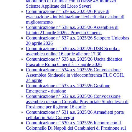
laboratorio di Chimica con la classe 4A indirizzo
Scienze Applicate del Liceo Severi
Comunicazione n° 539 a.s. 2025/26 Prove di
evacuazione - individuazione lievi criticità e azioni di
miglioramento
Comunicazione n° 538 a.s. 2025/26 Assemblea di
Istituto 21 aprile 2026 - Progetto Cinema
Comunicazione n° 537 a.s. 2025/26 Sciopero Unicobas
20 aprile 2026
Comunicazione n° 536 a.s. 2025/26 USB Scuola -
assemblea online 16 aprile alle ore 17.30
Comunicazione n° 535 a.s. 2025/26 Uscita didattica
Frascati e Roma Cinecittà 17 aprile 2026
Comunicazione n° 534 a.s. 2025/26 Convocazione
Assemblea Sindacale in videoconferenza FLC CGIL
24 aprile
Comunicazione n° 533 a.s. 2025/26 Gestione
Emergenze - riunione
Comunicazione n° 532 a.s. 2025/26 Convocazione
assemblea plenaria Consulta Provinciale Studentesca di
Frosinone per il giorno 16 aprile
Comunicazione n° 531 a.s. 2025/26 Armadietti porta
cellulari in Sala Convegni
Comunicazione n° 530 a.s. 2025/26 Incontro con il
Colonnello Di Napoli dei Carabinieri di Frosinone sul