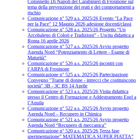
Colonnello Di Napoli dei Carabinieri di Frosinone sul
tema della prevenzione dei reati e dei comportamenti a
rischio
Comunicazione n° 529 a.s. 2025/26 Evento "La Pace
per la Pace" 12 Maggio 2026 adesione docenti/classi
Comunicazione n° 528 a.s. 2025/26 Progetto “Un
Arcobaleno di Colori e Tradizioni” - Uscita didattica a
Roma 16 aprile 2026
Comunicazione n° 527 a.s. 2025/26 Avvio progetto
Agenda Nord “Potenziamento di Lettere - Esame di
Maturità”
Comunicazione n° 526 a.s. 2025/26 incontri con
l’ARPA di Frosinone
Comunicazione n° 525 a.s. 2025/26 Partecipazione
Convegno "Trame di donne - intrecci che costituiscono
società" 3B - 3C BS 14 Aprile
Comunicazione n° 523 a.s. 2025/26 Visita didattica
presso il Centro di Formazione e Addestramento Enel a
l’Aquila
Comunicazione n° 522 a.s. 2025/26 Avvio progetto
Agenda Nord – Recupero in Chimica
Comunicazione n° 521 a.s. 2025/26 Avvio progetto
Agenda Nord “Recupero di meccanica”
Comunicazione n° 520 a.s. 2025/26 Terza fase
sperimentazione” MATEMATICA SUPER PIATTA”