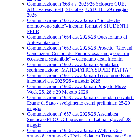
Comunicazione n°666 a.s. 2025/26 Sciopero CUB,
ADL Varese, SGB, SI Cobas, USI CIT - 29 maggio
2026
Comunicazione n° 665 a.s. 2025/26 “Scuole che
promuovono salute”- incontri formativi STUDENTI
PEER
Comunicazione n° 664 a.s. 2025/26 Questionario di
Autovalutazione
Comunicazione n° 663 a.s. 2025/26 Progetto “Giovani
Generazioni Custodi del Fiume Cosa: sinergie per un
ecosistema sostenibile” – calendario degli incontri
Comunicazione n° 662 a.s. 2025/26 Quinta fase
sperimentazione “MATEMATICA SUPER PIATTA”
Comunicazione n° 661 a.s. 2025/26 Terzo turno Esami
integrativi a.s. 2025/26 - maggio 2026
Comunicazione n° 660 a.s. 2025/26 Progetto Move
Week 25, 28 e 29 Maggio 2026
Comunicazione n° 659 a.s. 2025/26 Candidati privatisti
Esame di Stato - svolgimento esami preliminari 25-29
maggio
Comunicazione n° 657 a.s. 2025/26 Assemblea
Sindacale FLC CGIL provincia di Latina - giovedì 28
maggio
Comunicazione n° 656 a.s. 2025/26 Welfare Gite
gruppo 8 e gruppo 9 - Uscita didattica Terracina e San