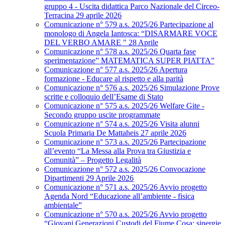
gruppo 4 - Uscita didattica Parco Nazionale del Circeo-
Terracina 29 aprile 2026
Comunicazione n° 579 a.s. 2025/26 Partecipazione al
monologo di Angela Iantosca: “DISARMARE VOCE
DEL VERBO AMARE " 28 Aprile
Comunicazione n° 578 a.s. 2025/26 Quarta fase
sperimentazione” MATEMATICA SUPER PIATTA”
Comunicazione n° 577 a.s. 2025/26 Apertura
formazione - Educare al rispetto e alla parità
Comunicazione n° 576 a.s. 2025/26 Simulazione Prove
scritte e colloquio dell’Esame di Stato
Comunicazione n° 575 a.s. 2025/26 Welfare Gite -
Secondo gruppo uscite programmate
Comunicazione n° 574 a.s. 2025/26 Visita alunni
Scuola Primaria De Mattaheis 27 aprile 2026
Comunicazione n° 573 a.s. 2025/26 Partecipazione
all’evento “La Messa alla Prova tra Giustizia e
Comunità” – Progetto Legalità
Comunicazione n° 572 a.s. 2025/26 Convocazione
Dipartimenti 29 Aprile 2026
Comunicazione n° 571 a.s. 2025/26 Avvio progetto
Agenda Nord “Educazione all’ambiente - fisica
ambientale”
Comunicazione n° 570 a.s. 2025/26 Avvio progetto
“Giovani Generazioni Custodi del Fiume Cosa: sinergie