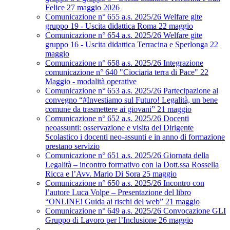
Felice 27 maggio 2026
Comunicazione n° 655 a.s. 2025/26 Welfare gite
gruppo 19 - Uscita didattica Roma 22 maggio
Comunicazione n° 654 a.s. 2025/26 Welfare gite
gruppo 16 - Uscita didattica Terracina e Sperlonga 22
maggio
Comunicazione n° 658 a.s. 2025/26 Integrazione
comunicazione n° 640 "Ciociaria terra di Pace" 22
Maggio - modalità operative
Comunicazione n° 653 a.s. 2025/26 Partecipazione al
convegno “#Investiamo sul Futuro! Legalità, un bene
comune da trasmettere ai giovani” 21 maggio
Comunicazione n° 652 a.s. 2025/26 Docenti
neoassunti: osservazione e visita del Dirigente
Scolastico i docenti neo-assunti e in anno di formazione
prestano servizio
Comunicazione n° 651 a.s. 2025/26 Giornata della
Legalità – incontro formativo con la Dott.ssa Rossella
Ricca e l’Avv. Mario Di Sora 25 maggio
Comunicazione n° 650 a.s. 2025/26 Incontro con
l’autore Luca Volpe – Presentazione del libro
“ONLINE! Guida ai rischi del web” 21 maggio
Comunicazione n° 649 a.s. 2025/26 Convocazione GLI
Gruppo di Lavoro per l’Inclusione 26 maggio