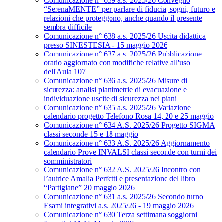
Comunicazione n° 639 a.s. 2025/26 Convegno
“SerenaMENTE” per parlare di fiducia, sogni, futuro e
relazioni che proteggono, anche quando il presente
sembra difficile
Comunicazione n° 638 a.s. 2025/26 Uscita didattica
presso SINESTESIA - 15 maggio 2026
Comunicazione n° 637 a.s. 2025/26 Pubblicazione
orario aggiornato con modifiche relative all'uso
dell'Aula 107
Comunicazione n° 636 a.s. 2025/26 Misure di
sicurezza: analisi planimetrie di evacuazione e
individuazione uscite di sicurezza nei piani
Comunicazione n° 635 a.s. 2025/26 Variazione
calendario progetto Telefono Rosa 14, 20 e 25 maggio
Comunicazione n° 634 A.S. 2025/26 Progetto SIGMA
classi seconde 15 e 18 maggio
Comunicazione n° 633 A.S. 2025/26 Aggiornamento
calendario Prove INVALSI classi seconde con turni dei
somministratori
Comunicazione n° 632 A.S. 2025/26 Incontro con
l’autrice Amalia Perfetti e presentazione del libro
“Partigiane” 20 maggio 2026
Comunicazione n° 631 a.s. 2025/26 Secondo turno
Esami integrativi a.s. 2025/26 - 19 maggio 2026
Comunicazione n° 630 Terza settimana soggiorni