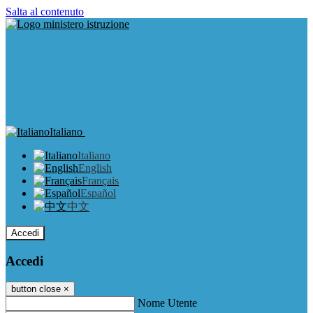
Salta al contenuto
Italiano
Italiano
English
Français
Español
中文
Accedi
Accedi
button close
×
Nome Utente