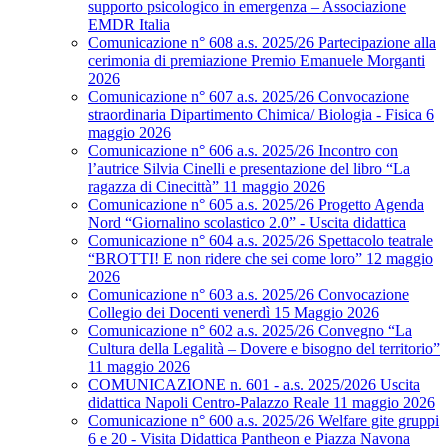
supporto psicologico in emergenza – Associazione
EMDR Italia
Comunicazione n° 608 a.s. 2025/26 Partecipazione alla
cerimonia di premiazione Premio Emanuele Morganti
2026
Comunicazione n° 607 a.s. 2025/26 Convocazione
straordinaria Dipartimento Chimica/ Biologia - Fisica 6
maggio 2026
Comunicazione n° 606 a.s. 2025/26 Incontro con
l’autrice Silvia Cinelli e presentazione del libro “La
ragazza di Cinecittà” 11 maggio 2026
Comunicazione n° 605 a.s. 2025/26 Progetto Agenda
Nord “Giornalino scolastico 2.0” - Uscita didattica
Comunicazione n° 604 a.s. 2025/26 Spettacolo teatrale
“BROTTI! E non ridere che sei come loro” 12 maggio
2026
Comunicazione n° 603 a.s. 2025/26 Convocazione
Collegio dei Docenti venerdì 15 Maggio 2026
Comunicazione n° 602 a.s. 2025/26 Convegno “La
Cultura della Legalità – Dovere e bisogno del territorio”
11 maggio 2026
COMUNICAZIONE n. 601 - a.s. 2025/2026 Uscita
didattica Napoli Centro-Palazzo Reale 11 maggio 2026
Comunicazione n° 600 a.s. 2025/26 Welfare gite gruppi
6 e 20 - Visita Didattica Pantheon e Piazza Navona