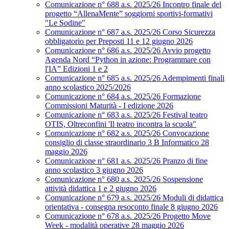
Comunicazione n° 688 a.s. 2025/26 Incontro finale del
progetto “AllenaMente” soggiorni sportivi‑formativi
"Le Sodine"
Comunicazione n° 687 a.s. 2025/26 Corso Sicurezza
obbligatorio per Preposti 11 e 12 giugno 2026
Comunicazione n° 686 a.s. 2025/26 Avvio progetto
Agenda Nord “Python in azione: Programmare con
l'IA” Edizioni 1 e 2
Comunicazione n° 685 a.s. 2025/26 Adempimenti finali
anno scolastico 2025/2026
Comunicazione n° 684 a.s. 2025/26 Formazione
Commissioni Maturità - I edizione 2026
Comunicazione n° 683 a.s. 2025/26 Festival teatro
OTIS, Oltreconfini 'Il teatro incontra la scuola"
Comunicazione n° 682 a.s. 2025/26 Convocazione
consiglio di classe straordinario 3 B Informatico 28
maggio 2026
Comunicazione n° 681 a.s. 2025/26 Pranzo di fine
anno scolastico 3 giugno 2026
Comunicazione n° 680 a.s. 2025/26 Sospensione
attività didattica 1 e 2 giugno 2026
Comunicazione n° 679 a.s. 2025/26 Moduli di didattica
orientativa - consegna resoconto finale 8 giugno 2026
Comunicazione n° 678 a.s. 2025/26 Progetto Move
Week - modalità operative 28 maggio 2026