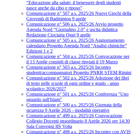
“Educazione alla salute: il benessere degli studenti
nasce anche da cibo e riposo”
Comunicazione n° 507 a.s. 2025/26 Nuovi Giochi della
Gioventù di Badminton 9 aprile
Comunicazione n° 506 a.s. 2025/26 Avvio progetto
Agenda Nord “Giornalino 2.0” e uscita didattica
Redazione Ciociaria Oggi 9 aprile
Comunicazione n° 505 a.s. 2025/26 Aggiornamento
calendario Progetto Agenda Nord “Analisi chimiche”
Edizioni 1 e 2
Comunicazione n° 504 a.s. 2025/26 Convocazione per
il 13 Aprile consigli di classe rinviati il 19 Marzo
Comunicazione n° 503 a.s. 2025/26 Incontro
studenti/accompagnatori Progetto PNRR STEM Rimini
Comunicazione n° 502 a.s. 2025/26 Adozione dei libri
di testo nelle scuole di ogni ordine e grado - anno
scolastico 2026/2027
Comunicazione n° 501 a.s. 2025/26 Conferenza "Uno
sguardo sull'Islam"
Comunicazione n° 500 a.s. 2025/26 Giornata della
sicurezza 9 Aprile 2026 - modalità operative
Comunicazione n° 499 a.s. 2025/26 Convocazione
Collegio Docenti straordinario 8 Aprile 2026 ore 14:30
Sala Convegni IIS Volta
Comunicazione n° 498 a.s. 2025/26 Incontro con AVIS