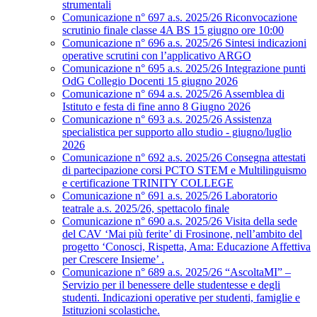
strumentali
Comunicazione n° 697 a.s. 2025/26 Riconvocazione
scrutinio finale classe 4A BS 15 giugno ore 10:00
Comunicazione n° 696 a.s. 2025/26 Sintesi indicazioni
operative scrutini con l’applicativo ARGO
Comunicazione n° 695 a.s. 2025/26 Integrazione punti
OdG Collegio Docenti 15 giugno 2026
Comunicazione n° 694 a.s. 2025/26 Assemblea di
Istituto e festa di fine anno 8 Giugno 2026
Comunicazione n° 693 a.s. 2025/26 Assistenza
specialistica per supporto allo studio - giugno/luglio
2026
Comunicazione n° 692 a.s. 2025/26 Consegna attestati
di partecipazione corsi PCTO STEM e Multilinguismo
e certificazione TRINITY COLLEGE
Comunicazione n° 691 a.s. 2025/26 Laboratorio
teatrale a.s. 2025/26, spettacolo finale
Comunicazione n° 690 a.s. 2025/26 Visita della sede
del CAV ‘Mai più ferite’ di Frosinone, nell’ambito del
progetto ‘Conosci, Rispetta, Ama: Educazione Affettiva
per Crescere Insieme’ .
Comunicazione n° 689 a.s. 2025/26 “AscoltaMI” –
Servizio per il benessere delle studentesse e degli
studenti. Indicazioni operative per studenti, famiglie e
Istituzioni scolastiche.