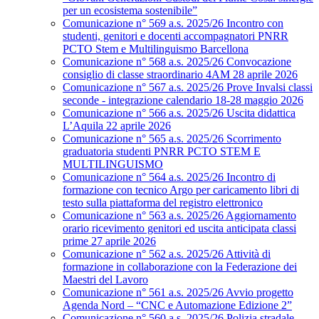
per un ecosistema sostenibile”
Comunicazione n° 569 a.s. 2025/26 Incontro con
studenti, genitori e docenti accompagnatori PNRR
PCTO Stem e Multilinguismo Barcellona
Comunicazione n° 568 a.s. 2025/26 Convocazione
consiglio di classe straordinario 4AM 28 aprile 2026
Comunicazione n° 567 a.s. 2025/26 Prove Invalsi classi
seconde - integrazione calendario 18-28 maggio 2026
Comunicazione n° 566 a.s. 2025/26 Uscita didattica
L’Aquila 22 aprile 2026
Comunicazione n° 565 a.s. 2025/26 Scorrimento
graduatoria studenti PNRR PCTO STEM E
MULTILINGUISMO
Comunicazione n° 564 a.s. 2025/26 Incontro di
formazione con tecnico Argo per caricamento libri di
testo sulla piattaforma del registro elettronico
Comunicazione n° 563 a.s. 2025/26 Aggiornamento
orario ricevimento genitori ed uscita anticipata classi
prime 27 aprile 2026
Comunicazione n° 562 a.s. 2025/26 Attività di
formazione in collaborazione con la Federazione dei
Maestri del Lavoro
Comunicazione n° 561 a.s. 2025/26 Avvio progetto
Agenda Nord – “CNC e Automazione Edizione 2”
Comunicazione n° 560 a.s. 2025/26 Polizia stradale