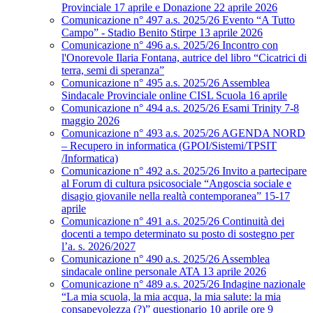
Provinciale 17 aprile e Donazione 22 aprile 2026
Comunicazione n° 497 a.s. 2025/26 Evento “A Tutto
Campo” - Stadio Benito Stirpe 13 aprile 2026
Comunicazione n° 496 a.s. 2025/26 Incontro con
l'Onorevole Ilaria Fontana, autrice del libro “Cicatrici di
terra, semi di speranza”
Comunicazione n° 495 a.s. 2025/26 Assemblea
Sindacale Provinciale online CISL Scuola 16 aprile
Comunicazione n° 494 a.s. 2025/26 Esami Trinity 7-8
maggio 2026
Comunicazione n° 493 a.s. 2025/26 AGENDA NORD
– Recupero in informatica (GPOI/Sistemi/TPSIT
/Informatica)
Comunicazione n° 492 a.s. 2025/26 Invito a partecipare
al Forum di cultura psicosociale “Angoscia sociale e
disagio giovanile nella realtà contemporanea” 15-17
aprile
Comunicazione n° 491 a.s. 2025/26 Continuità dei
docenti a tempo determinato su posto di sostegno per
l’a. s. 2026/2027
Comunicazione n° 490 a.s. 2025/26 Assemblea
sindacale online personale ATA 13 aprile 2026
Comunicazione n° 489 a.s. 2025/26 Indagine nazionale
“La mia scuola, la mia acqua, la mia salute: la mia
consapevolezza (?)” questionario 10 aprile ore 9