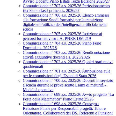
Avviso Docenti Piano Estate Terza Edizione 2026/27
Comunicazione n° 707 a.s. 2025/26 Perfezionamento
iscrizione classi prime a.s. 2026/27
Comunicazione n° 706 a.s. 2025/26 Elenco ammessi
alla formazione Snodi formativi per la transizione
digitale sull’utilizzo dell’intelligenza artificiale nella
scuola
Comunicazione n° 705 a.s. 2025/26 Iscrizione ai
percorsi formativi su I.A. PNRR DM 219
Comunicazione n° 704 a.s. 2025/26 Piano Ferie
Docenti a.s. 2025/26
Comunicazione n° 703 a.s. 2025/26 Rendicontazione
attività aggiuntive docenti a.s. 2025/2026
Comunicazione n° 702 a.s. 2025/26 Quadri orari nuovi
quadriennali
Comunicazione n° 701 a.s. 2025/26 Attribuzione aule
per le commissioni degli Esami di Stato 2026
Comunicazione n° 700 a.s. 2025/26 Docenti in servizio
a scuola durante le prove scritte Esami di maturità -
Modalità operative
Comunicazione n° 699 a.s. 2025/26 Avvio progetto “La
Festa della Matematica” Piano Estate 25/26
Comunicazione n° 698 a.s. 2025/26 Consegna
Relazione Finale per Responsabili progetti, Tutor e
Orientatore, Collaboratori del DS, Referenti e Funzioni