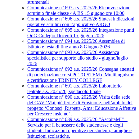
strumentali
Comunicazione n° 697 a.s. 2025/26 Riconvocazione
scrutinio finale classe 4A BS 15 giugno ore 10:00
Comunicazione n° 696 a.s. 2025/26 Sintesi indicazioni
operative scrutini con l’applicativo ARGO
Comunicazione n° 695 a.s. 2025/26 Integrazione punti
OdG Collegio Docenti 15 giugno 2026
Comunicazione n° 694 a.s. 2025/26 Assemblea di
Istituto e festa di fine anno 8 Giugno 2026
Comunicazione n° 693 a.s. 2025/26 Assistenza
specialistica per supporto allo studio - giugno/luglio
2026
Comunicazione n° 692 a.s. 2025/26 Consegna attestati
di partecipazione corsi PCTO STEM e Multilinguismo
e certificazione TRINITY COLLEGE
Comunicazione n° 691 a.s. 2025/26 Laboratorio
teatrale a.s. 2025/26, spettacolo finale
Comunicazione n° 690 a.s. 2025/26 Visita della sede
del CAV ‘Mai più ferite’ di Frosinone, nell’ambito del
progetto ‘Conosci, Rispetta, Ama: Educazione Affettiva
per Crescere Insieme’ .
Comunicazione n° 689 a.s. 2025/26 “AscoltaMI” –
Servizio per il benessere delle studentesse e degli
studenti. Indicazioni operative per studenti, famiglie e
Istituzioni scolastiche.