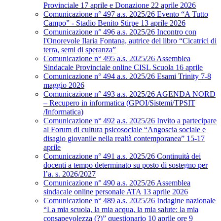
Provinciale 17 aprile e Donazione 22 aprile 2026
Comunicazione n° 497 a.s. 2025/26 Evento “A Tutto
Campo” - Stadio Benito Stirpe 13 aprile 2026
Comunicazione n° 496 a.s. 2025/26 Incontro con
l'Onorevole Ilaria Fontana, autrice del libro “Cicatrici di
terra, semi di speranza”
Comunicazione n° 495 a.s. 2025/26 Assemblea
Sindacale Provinciale online CISL Scuola 16 aprile
Comunicazione n° 494 a.s. 2025/26 Esami Trinity 7-8
maggio 2026
Comunicazione n° 493 a.s. 2025/26 AGENDA NORD
– Recupero in informatica (GPOI/Sistemi/TPSIT
/Informatica)
Comunicazione n° 492 a.s. 2025/26 Invito a partecipare
al Forum di cultura psicosociale “Angoscia sociale e
disagio giovanile nella realtà contemporanea” 15-17
aprile
Comunicazione n° 491 a.s. 2025/26 Continuità dei
docenti a tempo determinato su posto di sostegno per
l’a. s. 2026/2027
Comunicazione n° 490 a.s. 2025/26 Assemblea
sindacale online personale ATA 13 aprile 2026
Comunicazione n° 489 a.s. 2025/26 Indagine nazionale
“La mia scuola, la mia acqua, la mia salute: la mia
consapevolezza (?)” questionario 10 aprile ore 9