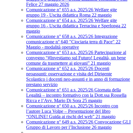
Felice 27 maggio 2026
Comunicazione n° 655 a.s. 2025/26 Welfare gite
gruppo 19 - Uscita didattica Roma 22 maggio
Comunicazione n° 654 a.s. 2025/26 Welfare gite
gruppo 16 - Uscita didattica Terracina e Sperlonga 22
maggio
Comunicazione n° 658 a.s. 2025/26 Integrazione
comunicazione n° 640 "Ciociaria terra di Pace" 22
Maggio - modalità operative
Comunicazione n° 653 a.s. 2025/26 Partecipazione al
convegno “#Investiamo sul Futuro! Legalità, un bene
comune da trasmettere ai giovani” 21 maggio
Comunicazione n° 652 a.s. 2025/26 Docenti
neoassunti: osservazione e visita del Dirigente
Scolastico i docenti neo-assunti e in anno di formazione
prestano servizio
Comunicazione n° 651 a.s. 2025/26 Giornata della
Legalità – incontro formativo con la Dott.ssa Rossella
Ricca e l’Avv. Mario Di Sora 25 maggio
Comunicazione n° 650 a.s. 2025/26 Incontro con
l’autore Luca Volpe – Presentazione del libro
“ONLINE! Guida ai rischi del web” 21 maggio
Comunicazione n° 649 a.s. 2025/26 Convocazione GLI
Gruppo di Lavoro per l’Inclusione 26 maggio