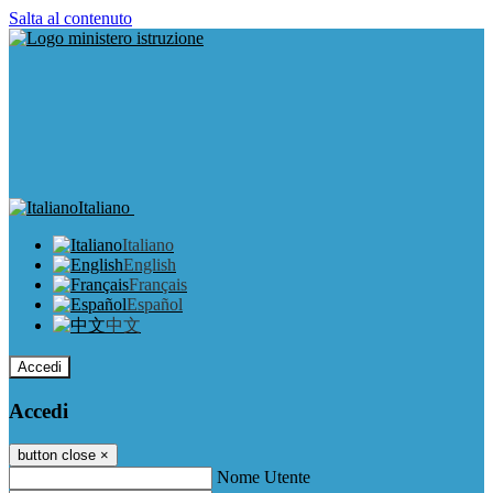
Salta al contenuto
Italiano
Italiano
English
Français
Español
中文
Accedi
Accedi
button close
×
Nome Utente