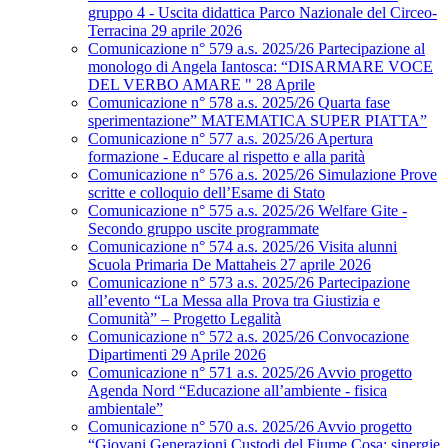
gruppo 4 - Uscita didattica Parco Nazionale del Circeo-
Terracina 29 aprile 2026
Comunicazione n° 579 a.s. 2025/26 Partecipazione al
monologo di Angela Iantosca: “DISARMARE VOCE
DEL VERBO AMARE " 28 Aprile
Comunicazione n° 578 a.s. 2025/26 Quarta fase
sperimentazione” MATEMATICA SUPER PIATTA”
Comunicazione n° 577 a.s. 2025/26 Apertura
formazione - Educare al rispetto e alla parità
Comunicazione n° 576 a.s. 2025/26 Simulazione Prove
scritte e colloquio dell’Esame di Stato
Comunicazione n° 575 a.s. 2025/26 Welfare Gite -
Secondo gruppo uscite programmate
Comunicazione n° 574 a.s. 2025/26 Visita alunni
Scuola Primaria De Mattaheis 27 aprile 2026
Comunicazione n° 573 a.s. 2025/26 Partecipazione
all’evento “La Messa alla Prova tra Giustizia e
Comunità” – Progetto Legalità
Comunicazione n° 572 a.s. 2025/26 Convocazione
Dipartimenti 29 Aprile 2026
Comunicazione n° 571 a.s. 2025/26 Avvio progetto
Agenda Nord “Educazione all’ambiente - fisica
ambientale”
Comunicazione n° 570 a.s. 2025/26 Avvio progetto
“Giovani Generazioni Custodi del Fiume Cosa: sinergie