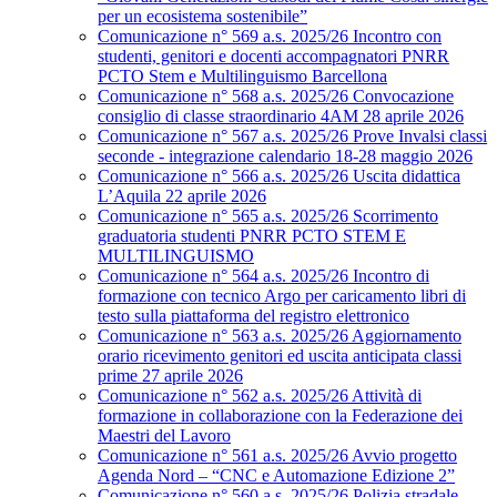
per un ecosistema sostenibile”
Comunicazione n° 569 a.s. 2025/26 Incontro con
studenti, genitori e docenti accompagnatori PNRR
PCTO Stem e Multilinguismo Barcellona
Comunicazione n° 568 a.s. 2025/26 Convocazione
consiglio di classe straordinario 4AM 28 aprile 2026
Comunicazione n° 567 a.s. 2025/26 Prove Invalsi classi
seconde - integrazione calendario 18-28 maggio 2026
Comunicazione n° 566 a.s. 2025/26 Uscita didattica
L’Aquila 22 aprile 2026
Comunicazione n° 565 a.s. 2025/26 Scorrimento
graduatoria studenti PNRR PCTO STEM E
MULTILINGUISMO
Comunicazione n° 564 a.s. 2025/26 Incontro di
formazione con tecnico Argo per caricamento libri di
testo sulla piattaforma del registro elettronico
Comunicazione n° 563 a.s. 2025/26 Aggiornamento
orario ricevimento genitori ed uscita anticipata classi
prime 27 aprile 2026
Comunicazione n° 562 a.s. 2025/26 Attività di
formazione in collaborazione con la Federazione dei
Maestri del Lavoro
Comunicazione n° 561 a.s. 2025/26 Avvio progetto
Agenda Nord – “CNC e Automazione Edizione 2”
Comunicazione n° 560 a.s. 2025/26 Polizia stradale