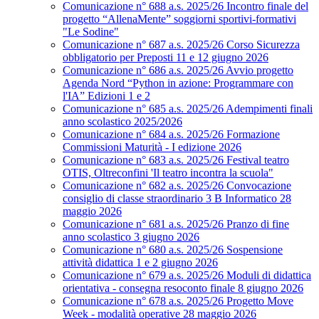
Comunicazione n° 688 a.s. 2025/26 Incontro finale del
progetto “AllenaMente” soggiorni sportivi‑formativi
"Le Sodine"
Comunicazione n° 687 a.s. 2025/26 Corso Sicurezza
obbligatorio per Preposti 11 e 12 giugno 2026
Comunicazione n° 686 a.s. 2025/26 Avvio progetto
Agenda Nord “Python in azione: Programmare con
l'IA” Edizioni 1 e 2
Comunicazione n° 685 a.s. 2025/26 Adempimenti finali
anno scolastico 2025/2026
Comunicazione n° 684 a.s. 2025/26 Formazione
Commissioni Maturità - I edizione 2026
Comunicazione n° 683 a.s. 2025/26 Festival teatro
OTIS, Oltreconfini 'Il teatro incontra la scuola"
Comunicazione n° 682 a.s. 2025/26 Convocazione
consiglio di classe straordinario 3 B Informatico 28
maggio 2026
Comunicazione n° 681 a.s. 2025/26 Pranzo di fine
anno scolastico 3 giugno 2026
Comunicazione n° 680 a.s. 2025/26 Sospensione
attività didattica 1 e 2 giugno 2026
Comunicazione n° 679 a.s. 2025/26 Moduli di didattica
orientativa - consegna resoconto finale 8 giugno 2026
Comunicazione n° 678 a.s. 2025/26 Progetto Move
Week - modalità operative 28 maggio 2026