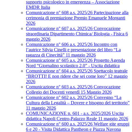
supporto psicologico in emergenza – Associazione
EMDR Italia
Comunicazione n° 608 a.s. 2025/26 Partecipazione alla
cerimonia di premiazione Premio Emanuele Morganti
2026
Comunicazione n° 607 a.s. 2025/26 Convocazione
straordinaria Dipartimento Chimica/ Biologia - Fisica 6
maggio 2026
Comunicazione n° 606 a.s. 2025/26 Incontro con
l’autrice Silvia Cinelli e presentazione del libro “La
ragazza di Cinecittà” 11 maggio 2026
Comunicazione n° 605 a.s. 2025/26 Progetto Agenda
Nord “Giornalino scolastico 2.0” - Uscita didattica
Comunicazione n° 604 a.s. 2025/26 Spettacolo teatrale
“BROTTI! E non ridere che sei come loro” 12 maggio
2026
Comunicazione n° 603 a.s. 2025/26 Convocazione
Collegio dei Docenti venerdì 15 Maggio 2026
Comunicazione n° 602 a.s. 2025/26 Convegno “La
Cultura della Legalità – Dovere e bisogno del territorio”
11 maggio 2026
COMUNICAZIONE n. 601 - a.s. 2025/2026 Uscita
didattica Napoli Centro-Palazzo Reale 11 maggio 2026
Comunicazione n° 600 a.s. 2025/26 Welfare gite gruppi
6 e 20 - Visita Didattica Pantheon e Piazza Navona