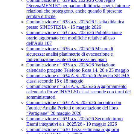
Comunicazione n° 639 a.s. 2025/26 Convegno
“SerenaMENTE” per parlare di fiducia, sogni, futuro e
relazioni che proteggono, anche quando il presente
sembra difficile
Comunicazione n° 638 a.s. 2025/26 Uscita didattica
presso SINESTESIA - 15 maggio 2026
Comunicazione n° 637 a.s. 2025/26 Pubblicazione
orario aggiornato con modifiche relative all'uso
dell'Aula 107
Comunicazione n° 636 a.s. 2025/26 Misure di
sicurezza: analisi planimetrie di evacuazione e
individuazione uscite di sicurezza nei piani
Comunicazione n° 635 a.s. 2025/26 Variazione
calendario progetto Telefono Rosa 14, 20 e 25 maggio
Comunicazione n° 634 A.S. 2025/26 Progetto SIGMA
classi seconde 15 e 18 maggio
Comunicazione n° 633 A.S. 2025/26 Aggiornamento
calendario Prove INVALSI classi seconde con turni dei
somministratori
Comunicazione n° 632 A.S. 2025/26 Incontro con
l’autrice Amalia Perfetti e presentazione del libro
“Partigiane” 20 maggio 2026
Comunicazione n° 631 a.s. 2025/26 Secondo turno
Esami integrativi a.s. 2025/26 - 19 maggio 2026
Comunicazione n° 630 Terza settimana soggiorni