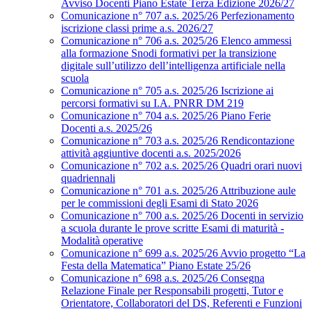
Avviso Docenti Piano Estate Terza Edizione 2026/27
Comunicazione n° 707 a.s. 2025/26 Perfezionamento
iscrizione classi prime a.s. 2026/27
Comunicazione n° 706 a.s. 2025/26 Elenco ammessi
alla formazione Snodi formativi per la transizione
digitale sull’utilizzo dell’intelligenza artificiale nella
scuola
Comunicazione n° 705 a.s. 2025/26 Iscrizione ai
percorsi formativi su I.A. PNRR DM 219
Comunicazione n° 704 a.s. 2025/26 Piano Ferie
Docenti a.s. 2025/26
Comunicazione n° 703 a.s. 2025/26 Rendicontazione
attività aggiuntive docenti a.s. 2025/2026
Comunicazione n° 702 a.s. 2025/26 Quadri orari nuovi
quadriennali
Comunicazione n° 701 a.s. 2025/26 Attribuzione aule
per le commissioni degli Esami di Stato 2026
Comunicazione n° 700 a.s. 2025/26 Docenti in servizio
a scuola durante le prove scritte Esami di maturità -
Modalità operative
Comunicazione n° 699 a.s. 2025/26 Avvio progetto “La
Festa della Matematica” Piano Estate 25/26
Comunicazione n° 698 a.s. 2025/26 Consegna
Relazione Finale per Responsabili progetti, Tutor e
Orientatore, Collaboratori del DS, Referenti e Funzioni