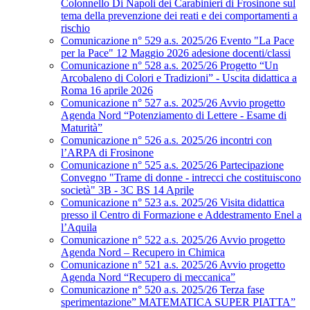
Colonnello Di Napoli dei Carabinieri di Frosinone sul
tema della prevenzione dei reati e dei comportamenti a
rischio
Comunicazione n° 529 a.s. 2025/26 Evento "La Pace
per la Pace" 12 Maggio 2026 adesione docenti/classi
Comunicazione n° 528 a.s. 2025/26 Progetto “Un
Arcobaleno di Colori e Tradizioni” - Uscita didattica a
Roma 16 aprile 2026
Comunicazione n° 527 a.s. 2025/26 Avvio progetto
Agenda Nord “Potenziamento di Lettere - Esame di
Maturità”
Comunicazione n° 526 a.s. 2025/26 incontri con
l’ARPA di Frosinone
Comunicazione n° 525 a.s. 2025/26 Partecipazione
Convegno "Trame di donne - intrecci che costituiscono
società" 3B - 3C BS 14 Aprile
Comunicazione n° 523 a.s. 2025/26 Visita didattica
presso il Centro di Formazione e Addestramento Enel a
l’Aquila
Comunicazione n° 522 a.s. 2025/26 Avvio progetto
Agenda Nord – Recupero in Chimica
Comunicazione n° 521 a.s. 2025/26 Avvio progetto
Agenda Nord “Recupero di meccanica”
Comunicazione n° 520 a.s. 2025/26 Terza fase
sperimentazione” MATEMATICA SUPER PIATTA”