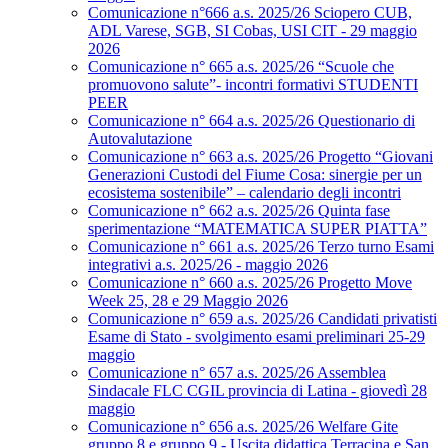
Comunicazione n°666 a.s. 2025/26 Sciopero CUB,
ADL Varese, SGB, SI Cobas, USI CIT - 29 maggio
2026
Comunicazione n° 665 a.s. 2025/26 “Scuole che
promuovono salute”- incontri formativi STUDENTI
PEER
Comunicazione n° 664 a.s. 2025/26 Questionario di
Autovalutazione
Comunicazione n° 663 a.s. 2025/26 Progetto “Giovani
Generazioni Custodi del Fiume Cosa: sinergie per un
ecosistema sostenibile” – calendario degli incontri
Comunicazione n° 662 a.s. 2025/26 Quinta fase
sperimentazione “MATEMATICA SUPER PIATTA”
Comunicazione n° 661 a.s. 2025/26 Terzo turno Esami
integrativi a.s. 2025/26 - maggio 2026
Comunicazione n° 660 a.s. 2025/26 Progetto Move
Week 25, 28 e 29 Maggio 2026
Comunicazione n° 659 a.s. 2025/26 Candidati privatisti
Esame di Stato - svolgimento esami preliminari 25-29
maggio
Comunicazione n° 657 a.s. 2025/26 Assemblea
Sindacale FLC CGIL provincia di Latina - giovedì 28
maggio
Comunicazione n° 656 a.s. 2025/26 Welfare Gite
gruppo 8 e gruppo 9 - Uscita didattica Terracina e San