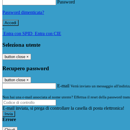
Password
Password dimenticata?
-
Entra con SPID
Entra con CIE
Seleziona utente
button close
×
Recupero password
button close
×
E-mail
Verrà inviato un messaggio all'indirizz
Non hai una e-mail associata al nome utente? Effettua il reset della password tram
E-mail inviata, si prega di controllare la casella di posta elettronica!
Errore
Chiudi