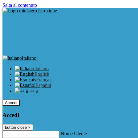
Salta al contenuto
Italiano
Italiano
English
Français
Español
中文
Accedi
Accedi
button close
×
Nome Utente