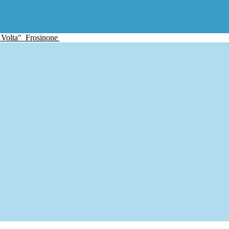
 Volta"
Frosinone