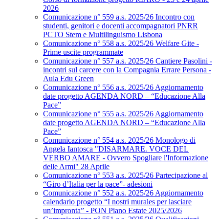
2026
Comunicazione n° 559 a.s. 2025/26 Incontro con
studenti, genitori e docenti accompagnatori PNRR
PCTO Stem e Multilinguismo Lisbona
Comunicazione n° 558 a.s. 2025/26 Welfare Gite -
Prime uscite programmate
Comunicazione n° 557 a.s. 2025/26 Cantiere Pasolini -
incontri sul carcere con la Compagnia Errare Persona -
Aula Edu Green
Comunicazione n° 556 a.s. 2025/26 Aggiornamento
date progetto AGENDA NORD – “Educazione Alla
Pace”
Comunicazione n° 555 a.s. 2025/26 Aggiornamento
date progetto AGENDA NORD – “Educazione Alla
Pace”
Comunicazione n° 554 a.s. 2025/26 Monologo di
Angela Iantosca "DISARMARE. VOCE DEL
VERBO AMARE - Ovvero Spogliare l'Informazione
delle Armi" 28 Aprile
Comunicazione n° 553 a.s. 2025/26 Partecipazione al
“Giro d’Italia per la pace”- adesioni
Comunicazione n° 552 a.s. 2025/26 Aggiornamento
calendario progetto “I nostri murales per lasciare
un’impronta” - PON Piano Estate 2025/2026