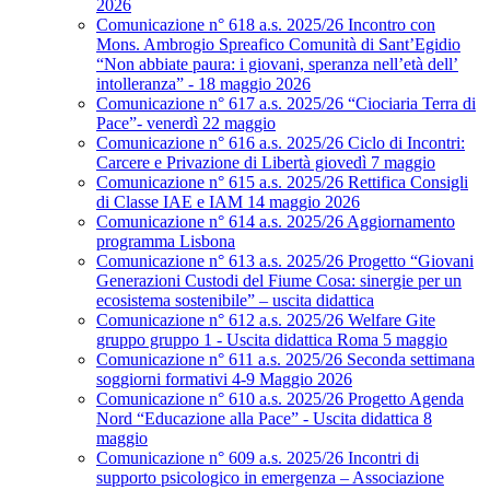
2026
Comunicazione n° 618 a.s. 2025/26 Incontro con
Mons. Ambrogio Spreafico Comunità di Sant’Egidio
“Non abbiate paura: i giovani, speranza nell’età dell’
intolleranza” - 18 maggio 2026
Comunicazione n° 617 a.s. 2025/26 “Ciociaria Terra di
Pace”- venerdì 22 maggio
Comunicazione n° 616 a.s. 2025/26 Ciclo di Incontri:
Carcere e Privazione di Libertà giovedì 7 maggio
Comunicazione n° 615 a.s. 2025/26 Rettifica Consigli
di Classe IAE e IAM 14 maggio 2026
Comunicazione n° 614 a.s. 2025/26 Aggiornamento
programma Lisbona
Comunicazione n° 613 a.s. 2025/26 Progetto “Giovani
Generazioni Custodi del Fiume Cosa: sinergie per un
ecosistema sostenibile” – uscita didattica
Comunicazione n° 612 a.s. 2025/26 Welfare Gite
gruppo gruppo 1 - Uscita didattica Roma 5 maggio
Comunicazione n° 611 a.s. 2025/26 Seconda settimana
soggiorni formativi 4-9 Maggio 2026
Comunicazione n° 610 a.s. 2025/26 Progetto Agenda
Nord “Educazione alla Pace” - Uscita didattica 8
maggio
Comunicazione n° 609 a.s. 2025/26 Incontri di
supporto psicologico in emergenza – Associazione