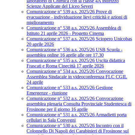
laboratorio di Chimica con la classe 4A indirizzo
Scienze Applicate del Liceo Severi
Comunicazione n° 539 a.s. 2025/26 Prove di
evacuazione - individuazione lievi criticità e azioni di
miglioramento
Comunicazione n° 538 a.s. 2025/26 Assemblea di
Istituto 21 aprile 2026 - Progetto Cinema
Comunicazione n° 537 a.s. 2025/26 Sciopero Unicobas
20 aprile 2026
Comunicazione n° 536 a.s. 2025/26 USB Scuola -
assemblea online 16 aprile alle ore 17.30
Comunicazione n° 535 a.s. 2025/26 Uscita didattica
Frascati e Roma Cinecittà 17 aprile 2026
Comunicazione n° 534 a.s. 2025/26 Convocazione
Assemblea Sindacale in videoconferenza FLC CGIL
24 aprile
Comunicazione n° 533 a.s. 2025/26 Gestione
Emergenze - riunione
Comunicazione n° 532 a.s. 2025/26 Convocazione
assemblea plenaria Consulta Provinciale Studentesca di
Frosinone per il giorno 16 aprile
Comunicazione n° 531 a.s. 2025/26 Armadietti porta
cellulari in Sala Convegni
Comunicazione n° 530 a.s. 2025/26 Incontro con il
Colonnello Di Napoli dei Carabinieri di Frosinone sul