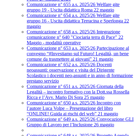
Comunicazione n° 655 a.s. 2025/26 Welfare gite
gruppo 19 - Uscita didattica Roma 22 maggio
Comunicazione n° 654 a.s. 2025/26 Welfare gite
gruppo 16 - Uscita didattica Terracina e Sperlonga 22
maggio
Comunicazione n° 658 a.s. 2025/26 Integrazione
comunicazione n° 640 "Ciociaria terra di Pace" 22
Maggio - modalità operative
Comunicazione n° 653 a.s. 2025/26 Partecipazione al
convegno “#Investiamo sul Futuro! Legalità, un bene
comune da trasmettere ai giovani” 21 maggio
Comunicazione n° 652 a.s. 2025/26 Docenti
neoassunti: osservazione e visita del Dirigente
Scolastico i docenti neo-assunti e in anno di formazione
prestano servizio
Comunicazione n° 651 a.s. 2025/26 Giornata della
Legalità – incontro formativo con la Dott.ssa Rossella
Ricca e l’Avv. Mario Di Sora 25 maggio
Comunicazione n° 650 a.s. 2025/26 Incontro con
l’autore Luca Volpe – Presentazione del libro
“ONLINE! Guida ai rischi del web” 21 maggio
Comunicazione n° 649 a.s. 2025/26 Convocazione GLI
Gruppo di Lavoro per l’Inclusione 26 maggio
Comunicazione n° 648 a.s. 2025/26 Progetto Agenda