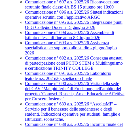
Comunicazione n° 697 a.s. 2025/26 Riconvocazione
scrutinio finale classe 4A BS 15 giugno ore 10:00
Comunicazione n° 696 a.s. 2025/26 Sintesi indicazioni
operative scrutini con l’applicativo ARGO
Comunicazione n° 695 a.s. 2025/26 Integrazione punti
OdG Collegio Docenti 15 giugno 2026
Comunicazione n° 694 a.s. 2025/26 Assemblea di
Istituto e festa di fine anno 8 Giugno 2026
Comunicazione n° 693 a.s. 2025/26 Assistenza
specialistica per supporto allo studio - giugno/luglio
2026
Comunicazione n° 692 a.s. 2025/26 Consegna attestati
di partecipazione corsi PCTO STEM e Multilinguismo
e certificazione TRINITY COLLEGE
Comunicazione n° 691 a.s. 2025/26 Laboratorio
teatrale a.s. 2025/26, spettacolo finale
Comunicazione n° 690 a.s. 2025/26 Visita della sede
del CAV ‘Mai più ferite’ di Frosinone, nell’ambito del
progetto ‘Conosci, Rispetta, Ama: Educazione Affettiva
per Crescere Insieme’ .
Comunicazione n° 689 a.s. 2025/26 “AscoltaMI” –
Servizio per il benessere delle studentesse e degli
studenti. Indicazioni operative per studenti, famiglie e
Istituzioni scolastiche.
Comunicazione n° 688 a.s. 2025/26 Incontro finale del