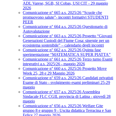
ADL Varese, SGB, SI Cobas, USI CIT - 29 maggio
2026
Comunicazione n° 665 a.s. 2025/26 “Scuole che
promuovono salute”- incontri formativi STUDENTI
PEER
Comunicazione n° 664 a.s. 2025/26 Questionario di
Autovalutazione
Comunicazione n° 663 a.s. 2025/26 Progetto “Giovani
Generazioni Custodi del Fiume Cosa: sinergie per un
ecosistema sostenibile” – calendario degli incontri
Comunicazione n° 662 a.s. 2025/26 Quinta fase
sperimentazione “MATEMATICA SUPER PIATTA”
Comunicazione n° 661 a.s. 2025/26 Terzo turno Esami
integrativi a.s. 2025/26 - maggio 2026
Comunicazione n° 660 a.s. 2025/26 Progetto Move
Week 25, 28 e 29 Maggio 2026
Comunicazione n° 659 a.s. 2025/26 Candidati privatisti
Esame di Stato - svolgimento esami preliminari 25-29
maggio
Comunicazione n° 657 a.s. 2025/26 Assemblea
Sindacale FLC CGIL provincia di Latina - giovedì 28
maggio
Comunicazione n° 656 a.s. 2025/26 Welfare Gite
gruppo 8 e gruppo 9 - Uscita didattica Terracina e San
Felice 27 maggio 2026