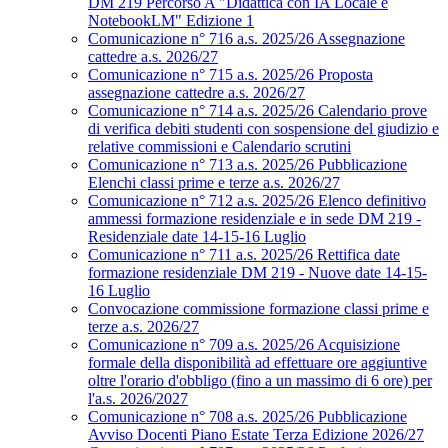
DM 219 Percorso A "Didattica con IA Locale e
NotebookLM" Edizione 1
Comunicazione n° 716 a.s. 2025/26 Assegnazione
cattedre a.s. 2026/27
Comunicazione n° 715 a.s. 2025/26 Proposta
assegnazione cattedre a.s. 2026/27
Comunicazione n° 714 a.s. 2025/26 Calendario prove
di verifica debiti studenti con sospensione del giudizio e
relative commissioni e Calendario scrutini
Comunicazione n° 713 a.s. 2025/26 Pubblicazione
Elenchi classi prime e terze a.s. 2026/27
Comunicazione n° 712 a.s. 2025/26 Elenco definitivo
ammessi formazione residenziale e in sede DM 219 -
Residenziale date 14-15-16 Luglio
Comunicazione n° 711 a.s. 2025/26 Rettifica date
formazione residenziale DM 219 - Nuove date 14-15-
16 Luglio
Convocazione commissione formazione classi prime e
terze a.s. 2026/27
Comunicazione n° 709 a.s. 2025/26 Acquisizione
formale della disponibilità ad effettuare ore aggiuntive
oltre l'orario d'obbligo (fino a un massimo di 6 ore) per
l'a.s. 2026/2027
Comunicazione n° 708 a.s. 2025/26 Pubblicazione
Avviso Docenti Piano Estate Terza Edizione 2026/27