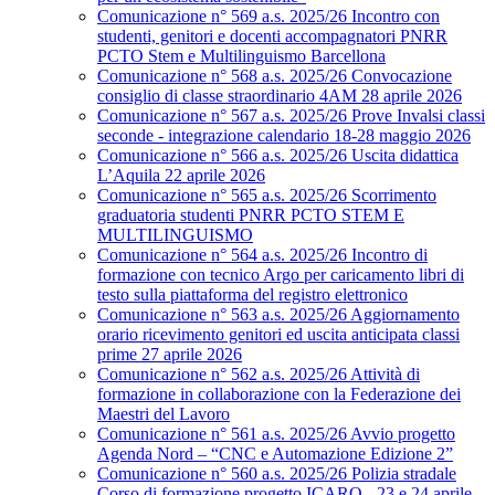
Comunicazione n° 569 a.s. 2025/26 Incontro con
studenti, genitori e docenti accompagnatori PNRR
PCTO Stem e Multilinguismo Barcellona
Comunicazione n° 568 a.s. 2025/26 Convocazione
consiglio di classe straordinario 4AM 28 aprile 2026
Comunicazione n° 567 a.s. 2025/26 Prove Invalsi classi
seconde - integrazione calendario 18-28 maggio 2026
Comunicazione n° 566 a.s. 2025/26 Uscita didattica
L’Aquila 22 aprile 2026
Comunicazione n° 565 a.s. 2025/26 Scorrimento
graduatoria studenti PNRR PCTO STEM E
MULTILINGUISMO
Comunicazione n° 564 a.s. 2025/26 Incontro di
formazione con tecnico Argo per caricamento libri di
testo sulla piattaforma del registro elettronico
Comunicazione n° 563 a.s. 2025/26 Aggiornamento
orario ricevimento genitori ed uscita anticipata classi
prime 27 aprile 2026
Comunicazione n° 562 a.s. 2025/26 Attività di
formazione in collaborazione con la Federazione dei
Maestri del Lavoro
Comunicazione n° 561 a.s. 2025/26 Avvio progetto
Agenda Nord – “CNC e Automazione Edizione 2”
Comunicazione n° 560 a.s. 2025/26 Polizia stradale
Corso di formazione progetto ICARO - 23 e 24 aprile