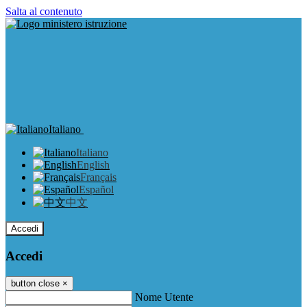
Salta al contenuto
Italiano
Italiano
English
Français
Español
中文
Accedi
Accedi
button close
×
Nome Utente