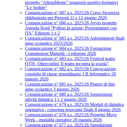
progetto “AllenaMente” soggiorni sportivi‑formativi
"Le Sodine"
Comunicazione n° 687 a.s. 2025/26 Corso Sicurezza
obbligatorio per Preposti 11 e 12 giugno 2026
Comunicazione n° 686 a.s. 2025/26 Avvio progetto
Agenda Nord “Python in azione: Programmare con
l'IA” Edizioni 1 e 2
Comunicazione n° 685 a.s. 2025/26 Adempimenti finali
anno scolastico 2025/2026
Comunicazione n° 684 a.s. 2025/26 Formazione
Commissioni Maturità - I edizione 2026
Comunicazione n° 683 a.s. 2025/26 Festival teatro
OTIS, Oltreconfini 'Il teatro incontra la scuola"
Comunicazione n° 682 a.s. 2025/26 Convocazione
consiglio di classe straordinario 3 B Informatico 28
maggio 2026
Comunicazione n° 681 a.s. 2025/26 Pranzo di fine
anno scolastico 3 giugno 2026
Comunicazione n° 680 a.s. 2025/26 Sospensione
attività didattica 1 e 2 giugno 2026
Comunicazione n° 679 a.s. 2025/26 Moduli di didattica
orientativa - consegna resoconto finale 8 giugno 2026
Comunicazione n° 678 a.s. 2025/26 Progetto Move
Week - modalità operative 28 maggio 2026
Comunicazione n° 677 a.s. 2025/26 Simulazione