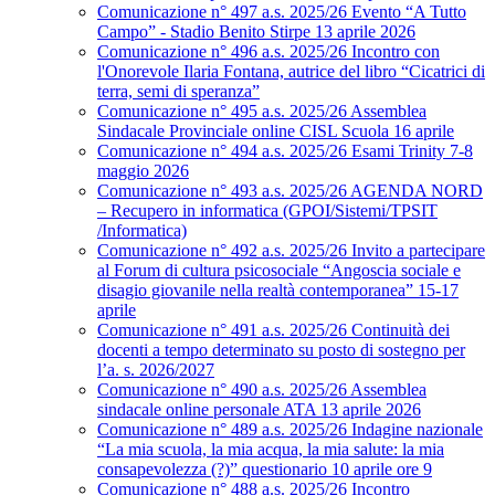
Comunicazione n° 497 a.s. 2025/26 Evento “A Tutto
Campo” - Stadio Benito Stirpe 13 aprile 2026
Comunicazione n° 496 a.s. 2025/26 Incontro con
l'Onorevole Ilaria Fontana, autrice del libro “Cicatrici di
terra, semi di speranza”
Comunicazione n° 495 a.s. 2025/26 Assemblea
Sindacale Provinciale online CISL Scuola 16 aprile
Comunicazione n° 494 a.s. 2025/26 Esami Trinity 7-8
maggio 2026
Comunicazione n° 493 a.s. 2025/26 AGENDA NORD
– Recupero in informatica (GPOI/Sistemi/TPSIT
/Informatica)
Comunicazione n° 492 a.s. 2025/26 Invito a partecipare
al Forum di cultura psicosociale “Angoscia sociale e
disagio giovanile nella realtà contemporanea” 15-17
aprile
Comunicazione n° 491 a.s. 2025/26 Continuità dei
docenti a tempo determinato su posto di sostegno per
l’a. s. 2026/2027
Comunicazione n° 490 a.s. 2025/26 Assemblea
sindacale online personale ATA 13 aprile 2026
Comunicazione n° 489 a.s. 2025/26 Indagine nazionale
“La mia scuola, la mia acqua, la mia salute: la mia
consapevolezza (?)” questionario 10 aprile ore 9
Comunicazione n° 488 a.s. 2025/26 Incontro