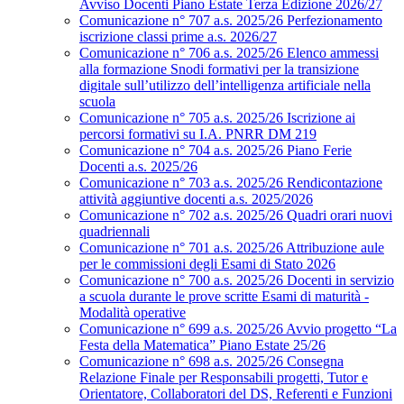
Avviso Docenti Piano Estate Terza Edizione 2026/27
Comunicazione n° 707 a.s. 2025/26 Perfezionamento
iscrizione classi prime a.s. 2026/27
Comunicazione n° 706 a.s. 2025/26 Elenco ammessi
alla formazione Snodi formativi per la transizione
digitale sull’utilizzo dell’intelligenza artificiale nella
scuola
Comunicazione n° 705 a.s. 2025/26 Iscrizione ai
percorsi formativi su I.A. PNRR DM 219
Comunicazione n° 704 a.s. 2025/26 Piano Ferie
Docenti a.s. 2025/26
Comunicazione n° 703 a.s. 2025/26 Rendicontazione
attività aggiuntive docenti a.s. 2025/2026
Comunicazione n° 702 a.s. 2025/26 Quadri orari nuovi
quadriennali
Comunicazione n° 701 a.s. 2025/26 Attribuzione aule
per le commissioni degli Esami di Stato 2026
Comunicazione n° 700 a.s. 2025/26 Docenti in servizio
a scuola durante le prove scritte Esami di maturità -
Modalità operative
Comunicazione n° 699 a.s. 2025/26 Avvio progetto “La
Festa della Matematica” Piano Estate 25/26
Comunicazione n° 698 a.s. 2025/26 Consegna
Relazione Finale per Responsabili progetti, Tutor e
Orientatore, Collaboratori del DS, Referenti e Funzioni