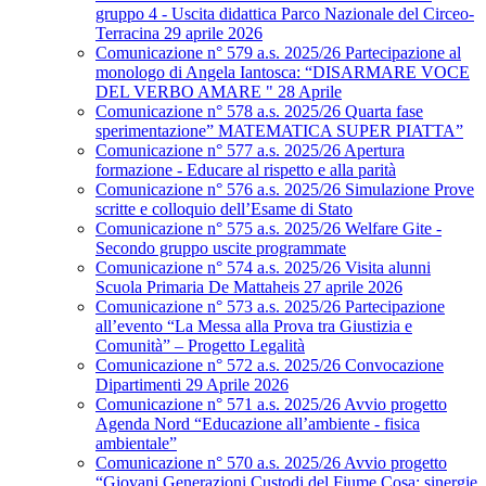
gruppo 4 - Uscita didattica Parco Nazionale del Circeo-
Terracina 29 aprile 2026
Comunicazione n° 579 a.s. 2025/26 Partecipazione al
monologo di Angela Iantosca: “DISARMARE VOCE
DEL VERBO AMARE " 28 Aprile
Comunicazione n° 578 a.s. 2025/26 Quarta fase
sperimentazione” MATEMATICA SUPER PIATTA”
Comunicazione n° 577 a.s. 2025/26 Apertura
formazione - Educare al rispetto e alla parità
Comunicazione n° 576 a.s. 2025/26 Simulazione Prove
scritte e colloquio dell’Esame di Stato
Comunicazione n° 575 a.s. 2025/26 Welfare Gite -
Secondo gruppo uscite programmate
Comunicazione n° 574 a.s. 2025/26 Visita alunni
Scuola Primaria De Mattaheis 27 aprile 2026
Comunicazione n° 573 a.s. 2025/26 Partecipazione
all’evento “La Messa alla Prova tra Giustizia e
Comunità” – Progetto Legalità
Comunicazione n° 572 a.s. 2025/26 Convocazione
Dipartimenti 29 Aprile 2026
Comunicazione n° 571 a.s. 2025/26 Avvio progetto
Agenda Nord “Educazione all’ambiente - fisica
ambientale”
Comunicazione n° 570 a.s. 2025/26 Avvio progetto
“Giovani Generazioni Custodi del Fiume Cosa: sinergie