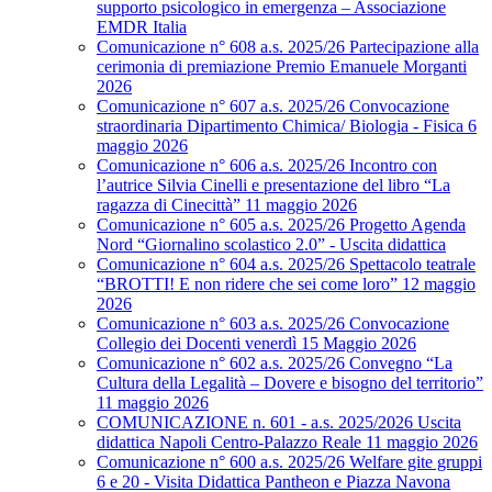
supporto psicologico in emergenza – Associazione
EMDR Italia
Comunicazione n° 608 a.s. 2025/26 Partecipazione alla
cerimonia di premiazione Premio Emanuele Morganti
2026
Comunicazione n° 607 a.s. 2025/26 Convocazione
straordinaria Dipartimento Chimica/ Biologia - Fisica 6
maggio 2026
Comunicazione n° 606 a.s. 2025/26 Incontro con
l’autrice Silvia Cinelli e presentazione del libro “La
ragazza di Cinecittà” 11 maggio 2026
Comunicazione n° 605 a.s. 2025/26 Progetto Agenda
Nord “Giornalino scolastico 2.0” - Uscita didattica
Comunicazione n° 604 a.s. 2025/26 Spettacolo teatrale
“BROTTI! E non ridere che sei come loro” 12 maggio
2026
Comunicazione n° 603 a.s. 2025/26 Convocazione
Collegio dei Docenti venerdì 15 Maggio 2026
Comunicazione n° 602 a.s. 2025/26 Convegno “La
Cultura della Legalità – Dovere e bisogno del territorio”
11 maggio 2026
COMUNICAZIONE n. 601 - a.s. 2025/2026 Uscita
didattica Napoli Centro-Palazzo Reale 11 maggio 2026
Comunicazione n° 600 a.s. 2025/26 Welfare gite gruppi
6 e 20 - Visita Didattica Pantheon e Piazza Navona