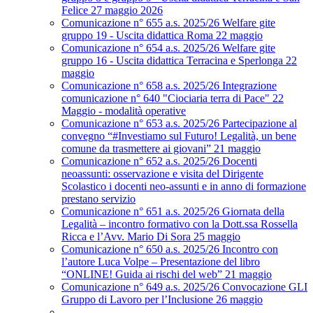
Felice 27 maggio 2026
Comunicazione n° 655 a.s. 2025/26 Welfare gite
gruppo 19 - Uscita didattica Roma 22 maggio
Comunicazione n° 654 a.s. 2025/26 Welfare gite
gruppo 16 - Uscita didattica Terracina e Sperlonga 22
maggio
Comunicazione n° 658 a.s. 2025/26 Integrazione
comunicazione n° 640 "Ciociaria terra di Pace" 22
Maggio - modalità operative
Comunicazione n° 653 a.s. 2025/26 Partecipazione al
convegno “#Investiamo sul Futuro! Legalità, un bene
comune da trasmettere ai giovani” 21 maggio
Comunicazione n° 652 a.s. 2025/26 Docenti
neoassunti: osservazione e visita del Dirigente
Scolastico i docenti neo-assunti e in anno di formazione
prestano servizio
Comunicazione n° 651 a.s. 2025/26 Giornata della
Legalità – incontro formativo con la Dott.ssa Rossella
Ricca e l’Avv. Mario Di Sora 25 maggio
Comunicazione n° 650 a.s. 2025/26 Incontro con
l’autore Luca Volpe – Presentazione del libro
“ONLINE! Guida ai rischi del web” 21 maggio
Comunicazione n° 649 a.s. 2025/26 Convocazione GLI
Gruppo di Lavoro per l’Inclusione 26 maggio