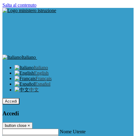
Salta al contenuto
Italiano
Italiano
English
Français
Español
中文
Accedi
Accedi
button close
×
Nome Utente