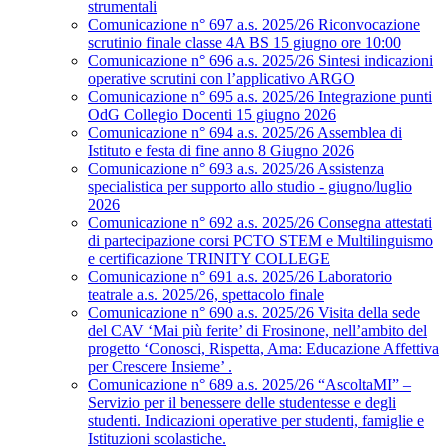
strumentali
Comunicazione n° 697 a.s. 2025/26 Riconvocazione
scrutinio finale classe 4A BS 15 giugno ore 10:00
Comunicazione n° 696 a.s. 2025/26 Sintesi indicazioni
operative scrutini con l’applicativo ARGO
Comunicazione n° 695 a.s. 2025/26 Integrazione punti
OdG Collegio Docenti 15 giugno 2026
Comunicazione n° 694 a.s. 2025/26 Assemblea di
Istituto e festa di fine anno 8 Giugno 2026
Comunicazione n° 693 a.s. 2025/26 Assistenza
specialistica per supporto allo studio - giugno/luglio
2026
Comunicazione n° 692 a.s. 2025/26 Consegna attestati
di partecipazione corsi PCTO STEM e Multilinguismo
e certificazione TRINITY COLLEGE
Comunicazione n° 691 a.s. 2025/26 Laboratorio
teatrale a.s. 2025/26, spettacolo finale
Comunicazione n° 690 a.s. 2025/26 Visita della sede
del CAV ‘Mai più ferite’ di Frosinone, nell’ambito del
progetto ‘Conosci, Rispetta, Ama: Educazione Affettiva
per Crescere Insieme’ .
Comunicazione n° 689 a.s. 2025/26 “AscoltaMI” –
Servizio per il benessere delle studentesse e degli
studenti. Indicazioni operative per studenti, famiglie e
Istituzioni scolastiche.