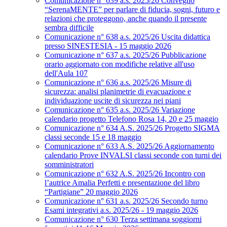
Comunicazione n° 639 a.s. 2025/26 Convegno
“SerenaMENTE” per parlare di fiducia, sogni, futuro e
relazioni che proteggono, anche quando il presente
sembra difficile
Comunicazione n° 638 a.s. 2025/26 Uscita didattica
presso SINESTESIA - 15 maggio 2026
Comunicazione n° 637 a.s. 2025/26 Pubblicazione
orario aggiornato con modifiche relative all'uso
dell'Aula 107
Comunicazione n° 636 a.s. 2025/26 Misure di
sicurezza: analisi planimetrie di evacuazione e
individuazione uscite di sicurezza nei piani
Comunicazione n° 635 a.s. 2025/26 Variazione
calendario progetto Telefono Rosa 14, 20 e 25 maggio
Comunicazione n° 634 A.S. 2025/26 Progetto SIGMA
classi seconde 15 e 18 maggio
Comunicazione n° 633 A.S. 2025/26 Aggiornamento
calendario Prove INVALSI classi seconde con turni dei
somministratori
Comunicazione n° 632 A.S. 2025/26 Incontro con
l’autrice Amalia Perfetti e presentazione del libro
“Partigiane” 20 maggio 2026
Comunicazione n° 631 a.s. 2025/26 Secondo turno
Esami integrativi a.s. 2025/26 - 19 maggio 2026
Comunicazione n° 630 Terza settimana soggiorni