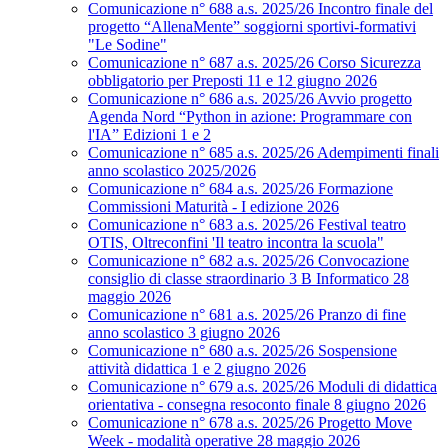
Comunicazione n° 688 a.s. 2025/26 Incontro finale del
progetto “AllenaMente” soggiorni sportivi‑formativi
"Le Sodine"
Comunicazione n° 687 a.s. 2025/26 Corso Sicurezza
obbligatorio per Preposti 11 e 12 giugno 2026
Comunicazione n° 686 a.s. 2025/26 Avvio progetto
Agenda Nord “Python in azione: Programmare con
l'IA” Edizioni 1 e 2
Comunicazione n° 685 a.s. 2025/26 Adempimenti finali
anno scolastico 2025/2026
Comunicazione n° 684 a.s. 2025/26 Formazione
Commissioni Maturità - I edizione 2026
Comunicazione n° 683 a.s. 2025/26 Festival teatro
OTIS, Oltreconfini 'Il teatro incontra la scuola"
Comunicazione n° 682 a.s. 2025/26 Convocazione
consiglio di classe straordinario 3 B Informatico 28
maggio 2026
Comunicazione n° 681 a.s. 2025/26 Pranzo di fine
anno scolastico 3 giugno 2026
Comunicazione n° 680 a.s. 2025/26 Sospensione
attività didattica 1 e 2 giugno 2026
Comunicazione n° 679 a.s. 2025/26 Moduli di didattica
orientativa - consegna resoconto finale 8 giugno 2026
Comunicazione n° 678 a.s. 2025/26 Progetto Move
Week - modalità operative 28 maggio 2026