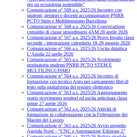
per un ecosistema sostenibile”
Comunicazione n° 569 a.s. 2025/26 Incontro con
studenti, genitori e docenti accompagnatori PNRR
PCTO Stem e Multilinguismo Barcellona
Comunicazione n° 568 a.s. 2025/26 Convocazione
consiglio di classe straordinario 4AM 28 aprile 2026
Comunicazione n° 567 a.s. 2025/26 Prove Invalsi classi
seconde - integrazione calendario 18-28 maggio 2026
Comunicazione n° 566 a.s. 2025/26 Uscita didattica
L’Aquila 22 aprile 2026
Comunicazione n° 565 a.s. 2025/26 Scorrimento
graduatoria studenti PNRR PCTO STEM E
MULTILINGUISMO
Comunicazione n° 564 a.s. 2025/26 Incontro di
formazione con tecnico Argo per caricamento libri di
testo sulla piattaforma del registro elettronico
Comunicazione n° 563 a.s. 2025/26 Aggiornamento
orario ricevimento genitori ed uscita anticipata classi
prime 27 aprile 2026
Comunicazione n° 562 a.s. 2025/26 Attività di
formazione in collaborazione con la Federazione dei
Maestri del Lavoro
Comunicazione n° 561 a.s. 2025/26 Avvio progetto
Agenda Nord – “CNC e Automazione Edizione 2”
Comunicazione n° 560 a.s. 2025/26 Polizia stradale