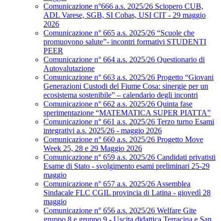
Comunicazione n°666 a.s. 2025/26 Sciopero CUB,
ADL Varese, SGB, SI Cobas, USI CIT - 29 maggio
2026
Comunicazione n° 665 a.s. 2025/26 “Scuole che
promuovono salute”- incontri formativi STUDENTI
PEER
Comunicazione n° 664 a.s. 2025/26 Questionario di
Autovalutazione
Comunicazione n° 663 a.s. 2025/26 Progetto “Giovani
Generazioni Custodi del Fiume Cosa: sinergie per un
ecosistema sostenibile” – calendario degli incontri
Comunicazione n° 662 a.s. 2025/26 Quinta fase
sperimentazione “MATEMATICA SUPER PIATTA”
Comunicazione n° 661 a.s. 2025/26 Terzo turno Esami
integrativi a.s. 2025/26 - maggio 2026
Comunicazione n° 660 a.s. 2025/26 Progetto Move
Week 25, 28 e 29 Maggio 2026
Comunicazione n° 659 a.s. 2025/26 Candidati privatisti
Esame di Stato - svolgimento esami preliminari 25-29
maggio
Comunicazione n° 657 a.s. 2025/26 Assemblea
Sindacale FLC CGIL provincia di Latina - giovedì 28
maggio
Comunicazione n° 656 a.s. 2025/26 Welfare Gite
gruppo 8 e gruppo 9 - Uscita didattica Terracina e San