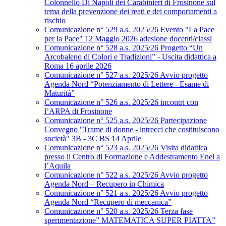
Colonnello Di Napoli dei Carabinieri di Frosinone sul
tema della prevenzione dei reati e dei comportamenti a
rischio
Comunicazione n° 529 a.s. 2025/26 Evento "La Pace
per la Pace" 12 Maggio 2026 adesione docenti/classi
Comunicazione n° 528 a.s. 2025/26 Progetto “Un
Arcobaleno di Colori e Tradizioni” - Uscita didattica a
Roma 16 aprile 2026
Comunicazione n° 527 a.s. 2025/26 Avvio progetto
Agenda Nord “Potenziamento di Lettere - Esame di
Maturità”
Comunicazione n° 526 a.s. 2025/26 incontri con
l’ARPA di Frosinone
Comunicazione n° 525 a.s. 2025/26 Partecipazione
Convegno "Trame di donne - intrecci che costituiscono
società" 3B - 3C BS 14 Aprile
Comunicazione n° 523 a.s. 2025/26 Visita didattica
presso il Centro di Formazione e Addestramento Enel a
l’Aquila
Comunicazione n° 522 a.s. 2025/26 Avvio progetto
Agenda Nord – Recupero in Chimica
Comunicazione n° 521 a.s. 2025/26 Avvio progetto
Agenda Nord “Recupero di meccanica”
Comunicazione n° 520 a.s. 2025/26 Terza fase
sperimentazione” MATEMATICA SUPER PIATTA”