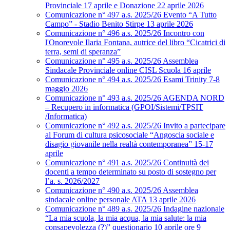
Provinciale 17 aprile e Donazione 22 aprile 2026
Comunicazione n° 497 a.s. 2025/26 Evento “A Tutto
Campo” - Stadio Benito Stirpe 13 aprile 2026
Comunicazione n° 496 a.s. 2025/26 Incontro con
l'Onorevole Ilaria Fontana, autrice del libro “Cicatrici di
terra, semi di speranza”
Comunicazione n° 495 a.s. 2025/26 Assemblea
Sindacale Provinciale online CISL Scuola 16 aprile
Comunicazione n° 494 a.s. 2025/26 Esami Trinity 7-8
maggio 2026
Comunicazione n° 493 a.s. 2025/26 AGENDA NORD
– Recupero in informatica (GPOI/Sistemi/TPSIT
/Informatica)
Comunicazione n° 492 a.s. 2025/26 Invito a partecipare
al Forum di cultura psicosociale “Angoscia sociale e
disagio giovanile nella realtà contemporanea” 15-17
aprile
Comunicazione n° 491 a.s. 2025/26 Continuità dei
docenti a tempo determinato su posto di sostegno per
l’a. s. 2026/2027
Comunicazione n° 490 a.s. 2025/26 Assemblea
sindacale online personale ATA 13 aprile 2026
Comunicazione n° 489 a.s. 2025/26 Indagine nazionale
“La mia scuola, la mia acqua, la mia salute: la mia
consapevolezza (?)” questionario 10 aprile ore 9