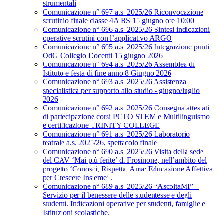
strumentali
Comunicazione n° 697 a.s. 2025/26 Riconvocazione
scrutinio finale classe 4A BS 15 giugno ore 10:00
Comunicazione n° 696 a.s. 2025/26 Sintesi indicazioni
operative scrutini con l’applicativo ARGO
Comunicazione n° 695 a.s. 2025/26 Integrazione punti
OdG Collegio Docenti 15 giugno 2026
Comunicazione n° 694 a.s. 2025/26 Assemblea di
Istituto e festa di fine anno 8 Giugno 2026
Comunicazione n° 693 a.s. 2025/26 Assistenza
specialistica per supporto allo studio - giugno/luglio
2026
Comunicazione n° 692 a.s. 2025/26 Consegna attestati
di partecipazione corsi PCTO STEM e Multilinguismo
e certificazione TRINITY COLLEGE
Comunicazione n° 691 a.s. 2025/26 Laboratorio
teatrale a.s. 2025/26, spettacolo finale
Comunicazione n° 690 a.s. 2025/26 Visita della sede
del CAV ‘Mai più ferite’ di Frosinone, nell’ambito del
progetto ‘Conosci, Rispetta, Ama: Educazione Affettiva
per Crescere Insieme’ .
Comunicazione n° 689 a.s. 2025/26 “AscoltaMI” –
Servizio per il benessere delle studentesse e degli
studenti. Indicazioni operative per studenti, famiglie e
Istituzioni scolastiche.