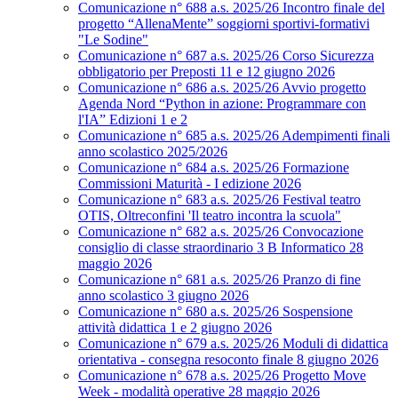
Comunicazione n° 688 a.s. 2025/26 Incontro finale del
progetto “AllenaMente” soggiorni sportivi‑formativi
"Le Sodine"
Comunicazione n° 687 a.s. 2025/26 Corso Sicurezza
obbligatorio per Preposti 11 e 12 giugno 2026
Comunicazione n° 686 a.s. 2025/26 Avvio progetto
Agenda Nord “Python in azione: Programmare con
l'IA” Edizioni 1 e 2
Comunicazione n° 685 a.s. 2025/26 Adempimenti finali
anno scolastico 2025/2026
Comunicazione n° 684 a.s. 2025/26 Formazione
Commissioni Maturità - I edizione 2026
Comunicazione n° 683 a.s. 2025/26 Festival teatro
OTIS, Oltreconfini 'Il teatro incontra la scuola"
Comunicazione n° 682 a.s. 2025/26 Convocazione
consiglio di classe straordinario 3 B Informatico 28
maggio 2026
Comunicazione n° 681 a.s. 2025/26 Pranzo di fine
anno scolastico 3 giugno 2026
Comunicazione n° 680 a.s. 2025/26 Sospensione
attività didattica 1 e 2 giugno 2026
Comunicazione n° 679 a.s. 2025/26 Moduli di didattica
orientativa - consegna resoconto finale 8 giugno 2026
Comunicazione n° 678 a.s. 2025/26 Progetto Move
Week - modalità operative 28 maggio 2026