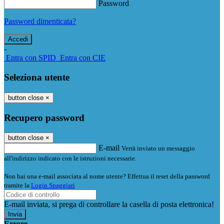
Password
Password dimenticata?
-
Entra con SPID
Entra con CIE
Seleziona utente
button close
×
Recupero password
button close
×
E-mail
Verrà inviato un messaggio
all'indirizzo indicato con le istruzioni necessarie.
Non hai una e-mail associata al nome utente? Effettua il reset della password
tramite la
Login Spaggiari
E-mail inviata, si prega di controllare la casella di posta elettronica!
Errore