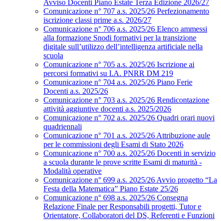
Avviso Docenti Piano Estate Terza Edizione 2026/27
Comunicazione n° 707 a.s. 2025/26 Perfezionamento
iscrizione classi prime a.s. 2026/27
Comunicazione n° 706 a.s. 2025/26 Elenco ammessi
alla formazione Snodi formativi per la transizione
digitale sull’utilizzo dell’intelligenza artificiale nella
scuola
Comunicazione n° 705 a.s. 2025/26 Iscrizione ai
percorsi formativi su I.A. PNRR DM 219
Comunicazione n° 704 a.s. 2025/26 Piano Ferie
Docenti a.s. 2025/26
Comunicazione n° 703 a.s. 2025/26 Rendicontazione
attività aggiuntive docenti a.s. 2025/2026
Comunicazione n° 702 a.s. 2025/26 Quadri orari nuovi
quadriennali
Comunicazione n° 701 a.s. 2025/26 Attribuzione aule
per le commissioni degli Esami di Stato 2026
Comunicazione n° 700 a.s. 2025/26 Docenti in servizio
a scuola durante le prove scritte Esami di maturità -
Modalità operative
Comunicazione n° 699 a.s. 2025/26 Avvio progetto “La
Festa della Matematica” Piano Estate 25/26
Comunicazione n° 698 a.s. 2025/26 Consegna
Relazione Finale per Responsabili progetti, Tutor e
Orientatore, Collaboratori del DS, Referenti e Funzioni