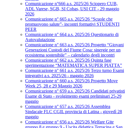
Comunicazione n°666 a.s. 2025/26 Sciopero CUB,
ADL Varese, SGB, SI Cobas, USI CIT - 29 maggio
2026
Comunicazione n° 665 a.s. 2025/26 “Scuole che
promuovono salute”- incontri formativi STUDENTI
PEER
Comunicazione n° 664 a.s. 2025/26 Questionario di
Autovalutazione
Comunicazione n° 663 a.s. 2025/26 Progetto “Giovani
Generazioni Custodi del Fiume Cosa: sinergie per un
ecosistema sostenibile” – calendario degli incontri
Comunicazione n° 662 a.s. 2025/26 Quinta fase
sperimentazione “MATEMATICA SUPER PIATTA”
Comunicazione n° 661 a.s. 2025/26 Terzo turno Esami
integrativi a.s. 2025/26 - maggio 2026
Comunicazione n° 660 a.s. 2025/26 Progetto Move
Week 25, 28 e 29 Maggio 2026
Comunicazione n° 659 a.s. 2025/26 Candidati privatisti
Esame di Stato - svolgimento esami preliminari 25-29
maggio
Comunicazione n° 657 a.s. 2025/26 Assemblea
Sindacale FLC CGIL provincia di Latina - giovedì 28
maggio
Comunicazione n° 656 a.s. 2025/26 Welfare Gite
gruppo 8 e gruppo 9 - Uscita didattica Terracina e San