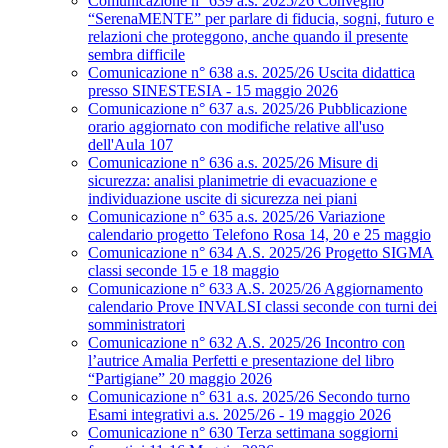
Comunicazione n° 639 a.s. 2025/26 Convegno
“SerenaMENTE” per parlare di fiducia, sogni, futuro e
relazioni che proteggono, anche quando il presente
sembra difficile
Comunicazione n° 638 a.s. 2025/26 Uscita didattica
presso SINESTESIA - 15 maggio 2026
Comunicazione n° 637 a.s. 2025/26 Pubblicazione
orario aggiornato con modifiche relative all'uso
dell'Aula 107
Comunicazione n° 636 a.s. 2025/26 Misure di
sicurezza: analisi planimetrie di evacuazione e
individuazione uscite di sicurezza nei piani
Comunicazione n° 635 a.s. 2025/26 Variazione
calendario progetto Telefono Rosa 14, 20 e 25 maggio
Comunicazione n° 634 A.S. 2025/26 Progetto SIGMA
classi seconde 15 e 18 maggio
Comunicazione n° 633 A.S. 2025/26 Aggiornamento
calendario Prove INVALSI classi seconde con turni dei
somministratori
Comunicazione n° 632 A.S. 2025/26 Incontro con
l’autrice Amalia Perfetti e presentazione del libro
“Partigiane” 20 maggio 2026
Comunicazione n° 631 a.s. 2025/26 Secondo turno
Esami integrativi a.s. 2025/26 - 19 maggio 2026
Comunicazione n° 630 Terza settimana soggiorni