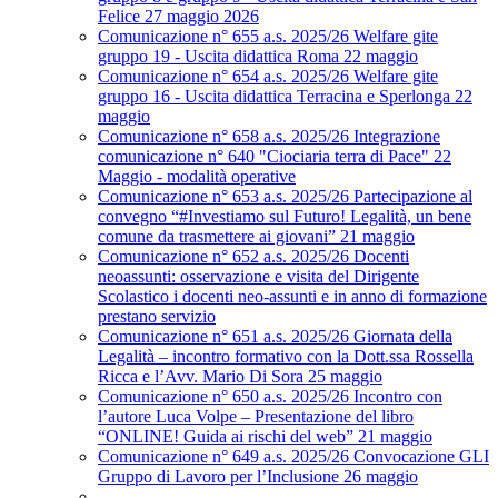
Felice 27 maggio 2026
Comunicazione n° 655 a.s. 2025/26 Welfare gite
gruppo 19 - Uscita didattica Roma 22 maggio
Comunicazione n° 654 a.s. 2025/26 Welfare gite
gruppo 16 - Uscita didattica Terracina e Sperlonga 22
maggio
Comunicazione n° 658 a.s. 2025/26 Integrazione
comunicazione n° 640 "Ciociaria terra di Pace" 22
Maggio - modalità operative
Comunicazione n° 653 a.s. 2025/26 Partecipazione al
convegno “#Investiamo sul Futuro! Legalità, un bene
comune da trasmettere ai giovani” 21 maggio
Comunicazione n° 652 a.s. 2025/26 Docenti
neoassunti: osservazione e visita del Dirigente
Scolastico i docenti neo-assunti e in anno di formazione
prestano servizio
Comunicazione n° 651 a.s. 2025/26 Giornata della
Legalità – incontro formativo con la Dott.ssa Rossella
Ricca e l’Avv. Mario Di Sora 25 maggio
Comunicazione n° 650 a.s. 2025/26 Incontro con
l’autore Luca Volpe – Presentazione del libro
“ONLINE! Guida ai rischi del web” 21 maggio
Comunicazione n° 649 a.s. 2025/26 Convocazione GLI
Gruppo di Lavoro per l’Inclusione 26 maggio