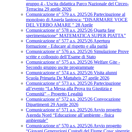
gruppo 4 - Uscita didattica Parco Nazionale del Circeo-
Terracina 29 aprile 2026
Comunicazione n° 579 a.s. 2025/26 Partecipazione al
monologo di Angela Iantosca: “DISARMARE VOCE
DEL VERBO AMARE " 28 Aprile
Comunicazione n° 578 a.s. 2025/26 Quarta fase
sperimentazione” MATEMATICA SUPER PIATTA”
Comunicazione n° 577 a.s. 2025/26 Apertura
formazione - Educare al rispetto e alla parità
Comunicazione n° 576 a.s. 2025/26 Simulazione Prove
scritte e colloquio dell’Esame di Stato
Comunicazione n° 575 a.s. 2025/26 Welfare Gite -
Secondo gruppo uscite programmate
Comunicazione n° 574 a.s. 2025/26 Visita alunni
Scuola Primaria De Mattaheis 27 aprile 2026
Comunicazione n° 573 a.s. 2025/26 Partecipazione
all’evento “La Messa alla Prova tra Giustizia e
Comunità” – Progetto Legalità
Comunicazione n° 572 a.s. 2025/26 Convocazione
Dipartimenti 29 Aprile 2026
Comunicazione n° 571 a.s. 2025/26 Avvio progetto
Agenda Nord “Educazione all’ambiente - fisica
ambientale”
Comunicazione n° 570 a.s. 2025/26 Avvio progetto
“Giovani Generazioni Custodi del Fiume Cosa: sinergie