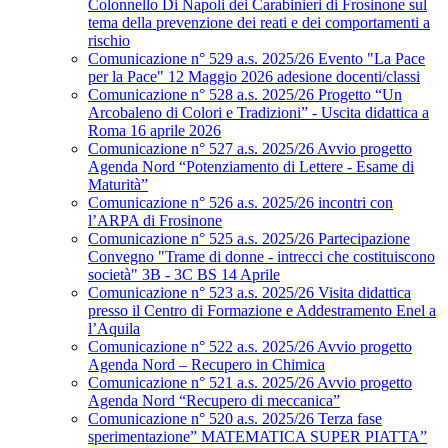
Colonnello Di Napoli dei Carabinieri di Frosinone sul
tema della prevenzione dei reati e dei comportamenti a
rischio
Comunicazione n° 529 a.s. 2025/26 Evento "La Pace
per la Pace" 12 Maggio 2026 adesione docenti/classi
Comunicazione n° 528 a.s. 2025/26 Progetto “Un
Arcobaleno di Colori e Tradizioni” - Uscita didattica a
Roma 16 aprile 2026
Comunicazione n° 527 a.s. 2025/26 Avvio progetto
Agenda Nord “Potenziamento di Lettere - Esame di
Maturità”
Comunicazione n° 526 a.s. 2025/26 incontri con
l’ARPA di Frosinone
Comunicazione n° 525 a.s. 2025/26 Partecipazione
Convegno "Trame di donne - intrecci che costituiscono
società" 3B - 3C BS 14 Aprile
Comunicazione n° 523 a.s. 2025/26 Visita didattica
presso il Centro di Formazione e Addestramento Enel a
l’Aquila
Comunicazione n° 522 a.s. 2025/26 Avvio progetto
Agenda Nord – Recupero in Chimica
Comunicazione n° 521 a.s. 2025/26 Avvio progetto
Agenda Nord “Recupero di meccanica”
Comunicazione n° 520 a.s. 2025/26 Terza fase
sperimentazione” MATEMATICA SUPER PIATTA”