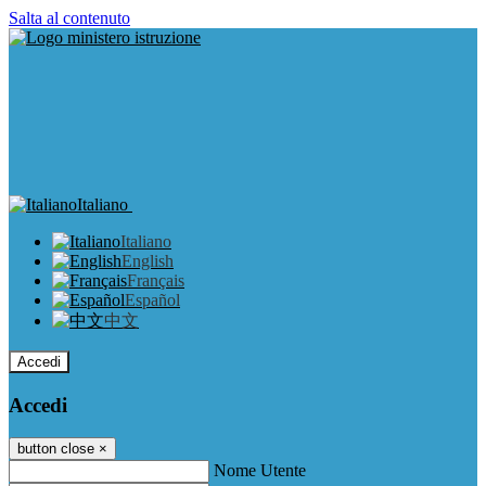
Salta al contenuto
Italiano
Italiano
English
Français
Español
中文
Accedi
Accedi
button close
×
Nome Utente