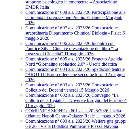
supporto psicologico in emergenza – Associazione
EMDR Italia
Comunicazione n° 608 a.s. 2025/26 Partecipazione alla
cerimonia di premiazione Premio Emanuele Morganti
2026
Comunicazione n° 607 a.s. 2025/26 Convocazione
straordinaria Dipartimento Chimica/ Biologia - Fisica 6
maggio 2026
Comunicazione n° 606 a.s. 2025/26 Incontro con
l’autrice Silvia Cinelli e presentazione del libro “La
ragazza di Cinecittà” 11 maggio 2026
Comunicazione n° 605 a.s. 2025/26 Progetto Agenda
Nord “Giornalino scolastico 2.0” - Uscita didattica
Comunicazione n° 604 a.s. 2025/26 Spettacolo teatrale
“BROTTI! E non ridere che sei come loro” 12 maggio
2026
Comunicazione n° 603 a.s. 2025/26 Convocazione
Collegio dei Docenti venerdì 15 Maggio 2026
Comunicazione n° 602 a.s. 2025/26 Convegno “La
Cultura della Legalità – Dovere e bisogno del territorio”
11 maggio 2026
COMUNICAZIONE n. 601 - a.s. 2025/2026 Uscita
didattica Napoli Centro-Palazzo Reale 11 maggio 2026
Comunicazione n° 600 a.s. 2025/26 Welfare gite gruppi
6 e 20 - Visita Didattica Pantheon e Piazza Navona