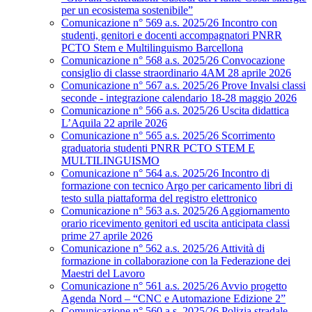
per un ecosistema sostenibile”
Comunicazione n° 569 a.s. 2025/26 Incontro con
studenti, genitori e docenti accompagnatori PNRR
PCTO Stem e Multilinguismo Barcellona
Comunicazione n° 568 a.s. 2025/26 Convocazione
consiglio di classe straordinario 4AM 28 aprile 2026
Comunicazione n° 567 a.s. 2025/26 Prove Invalsi classi
seconde - integrazione calendario 18-28 maggio 2026
Comunicazione n° 566 a.s. 2025/26 Uscita didattica
L’Aquila 22 aprile 2026
Comunicazione n° 565 a.s. 2025/26 Scorrimento
graduatoria studenti PNRR PCTO STEM E
MULTILINGUISMO
Comunicazione n° 564 a.s. 2025/26 Incontro di
formazione con tecnico Argo per caricamento libri di
testo sulla piattaforma del registro elettronico
Comunicazione n° 563 a.s. 2025/26 Aggiornamento
orario ricevimento genitori ed uscita anticipata classi
prime 27 aprile 2026
Comunicazione n° 562 a.s. 2025/26 Attività di
formazione in collaborazione con la Federazione dei
Maestri del Lavoro
Comunicazione n° 561 a.s. 2025/26 Avvio progetto
Agenda Nord – “CNC e Automazione Edizione 2”
Comunicazione n° 560 a.s. 2025/26 Polizia stradale