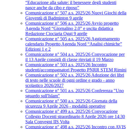
“Educazione alla salute: il benessere degli studenti
nasce anche da cibo e riposo”
Comunicazione n° 507 a.s. 2025/26 Nuovi Giochi della
Gioventù di Badminton 9 aprile
Comunicazione n° 506 a.s. 2025/26 Avvio progetto
Agenda Nord “Giornalino 2.0” e uscita didattica
Redazione Ciociaria Oggi 9 aprile
Comunicazione n° 505 a.s. 2025/26 Aggiornamento
calendario Progetto Agenda Nord “Analisi chimiche”
Edizioni 1 e 2
Comunicazione n° 504 a.s. 2025/26 Convocazione per
il 13 Aprile consigli di classe rinviati il 19 Marzo
Comunicazione n° 503 a.s. 2025/26 Incontro
studenti/accompagnatori Progetto PNRR STEM Rimini
Comunicazione n° 502 a.s. 2025/26 Adozione dei libri
di testo nelle scuole di ogni ordine e grado - anno
scolastico 2026/2027
Comunicazione n° 501 a.s. 2025/26 Conferenza "Uno
sguardo sull'Islam"
Comunicazione n° 500 a.s. 2025/26 Giornata della
sicurezza 9 Aprile 2026 - modalità operative
Comunicazione n° 499 a.s. 2025/26 Convocazione
Collegio Docenti straordinario 8 Aprile 2026 ore 14:30
Sala Convegni IIS Volta
Comunicazione n° 498 a.s. 2025/26 Incontro con AVIS