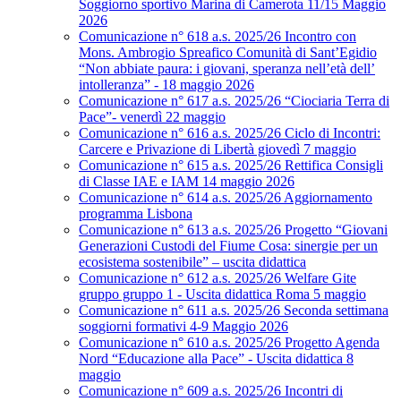
Soggiorno sportivo Marina di Camerota 11/15 Maggio
2026
Comunicazione n° 618 a.s. 2025/26 Incontro con
Mons. Ambrogio Spreafico Comunità di Sant’Egidio
“Non abbiate paura: i giovani, speranza nell’età dell’
intolleranza” - 18 maggio 2026
Comunicazione n° 617 a.s. 2025/26 “Ciociaria Terra di
Pace”- venerdì 22 maggio
Comunicazione n° 616 a.s. 2025/26 Ciclo di Incontri:
Carcere e Privazione di Libertà giovedì 7 maggio
Comunicazione n° 615 a.s. 2025/26 Rettifica Consigli
di Classe IAE e IAM 14 maggio 2026
Comunicazione n° 614 a.s. 2025/26 Aggiornamento
programma Lisbona
Comunicazione n° 613 a.s. 2025/26 Progetto “Giovani
Generazioni Custodi del Fiume Cosa: sinergie per un
ecosistema sostenibile” – uscita didattica
Comunicazione n° 612 a.s. 2025/26 Welfare Gite
gruppo gruppo 1 - Uscita didattica Roma 5 maggio
Comunicazione n° 611 a.s. 2025/26 Seconda settimana
soggiorni formativi 4-9 Maggio 2026
Comunicazione n° 610 a.s. 2025/26 Progetto Agenda
Nord “Educazione alla Pace” - Uscita didattica 8
maggio
Comunicazione n° 609 a.s. 2025/26 Incontri di