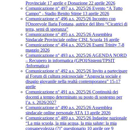
Provinciale 17 aprile e Donazione 22 aprile 2026
Comunicazione n° 497 a.s. 2025/26 Evento “A Tutto
Campo” - Stadio Benito Stirpe 13 aprile 2026
Comunicazione n° 496 a.s. 2025/26 Incontro con
l'Onorevole Ilaria Fontana, autrice del libro “Cicatrici di
terra, semi di speranza”
Comunicazione n° 495 a.s. 2025/26 Assemblea
Sindacale Provinciale online CISL Scuola 16 aprile
Comunicazione n° 494 a.s. 2025/26 Esami Trinity 7-8
maggio 2026
Comunicazione n° 493 a.s. 2025/26 AGENDA NORD
– Recupero in informatica (GPOI/Sistemi/TPSIT
/Informatica)
Comunicazione n° 492 a.s. 2025/26 Invito a partecipare
al Forum di cultura psicosociale “Angoscia sociale e
disagio giovanile nella realtà contemporanea” 15-17
aprile
Comunicazione n° 491 a.s. 2025/26 Continuità dei
docenti a tempo determinato su posto di sostegno per
l’a. s. 2026/2027
Comunicazione n° 490 a.s. 2025/26 Assemblea
sindacale online personale ATA 13 aprile 2026
Comunicazione n° 489 a.s. 2025/26 Indagine nazionale
“La mia scuola, la mia acqua, la mia salute: la mia
consapevolezza (?)” questionario 10 aprile ore 9