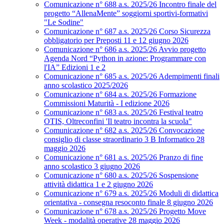
Comunicazione n° 688 a.s. 2025/26 Incontro finale del
progetto “AllenaMente” soggiorni sportivi‑formativi
"Le Sodine"
Comunicazione n° 687 a.s. 2025/26 Corso Sicurezza
obbligatorio per Preposti 11 e 12 giugno 2026
Comunicazione n° 686 a.s. 2025/26 Avvio progetto
Agenda Nord “Python in azione: Programmare con
l'IA” Edizioni 1 e 2
Comunicazione n° 685 a.s. 2025/26 Adempimenti finali
anno scolastico 2025/2026
Comunicazione n° 684 a.s. 2025/26 Formazione
Commissioni Maturità - I edizione 2026
Comunicazione n° 683 a.s. 2025/26 Festival teatro
OTIS, Oltreconfini 'Il teatro incontra la scuola"
Comunicazione n° 682 a.s. 2025/26 Convocazione
consiglio di classe straordinario 3 B Informatico 28
maggio 2026
Comunicazione n° 681 a.s. 2025/26 Pranzo di fine
anno scolastico 3 giugno 2026
Comunicazione n° 680 a.s. 2025/26 Sospensione
attività didattica 1 e 2 giugno 2026
Comunicazione n° 679 a.s. 2025/26 Moduli di didattica
orientativa - consegna resoconto finale 8 giugno 2026
Comunicazione n° 678 a.s. 2025/26 Progetto Move
Week - modalità operative 28 maggio 2026