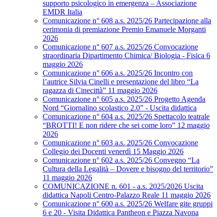
supporto psicologico in emergenza – Associazione
EMDR Italia
Comunicazione n° 608 a.s. 2025/26 Partecipazione alla
cerimonia di premiazione Premio Emanuele Morganti
2026
Comunicazione n° 607 a.s. 2025/26 Convocazione
straordinaria Dipartimento Chimica/ Biologia - Fisica 6
maggio 2026
Comunicazione n° 606 a.s. 2025/26 Incontro con
l’autrice Silvia Cinelli e presentazione del libro “La
ragazza di Cinecittà” 11 maggio 2026
Comunicazione n° 605 a.s. 2025/26 Progetto Agenda
Nord “Giornalino scolastico 2.0” - Uscita didattica
Comunicazione n° 604 a.s. 2025/26 Spettacolo teatrale
“BROTTI! E non ridere che sei come loro” 12 maggio
2026
Comunicazione n° 603 a.s. 2025/26 Convocazione
Collegio dei Docenti venerdì 15 Maggio 2026
Comunicazione n° 602 a.s. 2025/26 Convegno “La
Cultura della Legalità – Dovere e bisogno del territorio”
11 maggio 2026
COMUNICAZIONE n. 601 - a.s. 2025/2026 Uscita
didattica Napoli Centro-Palazzo Reale 11 maggio 2026
Comunicazione n° 600 a.s. 2025/26 Welfare gite gruppi
6 e 20 - Visita Didattica Pantheon e Piazza Navona