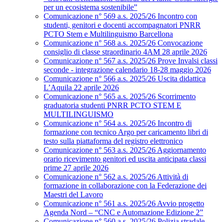
per un ecosistema sostenibile”
Comunicazione n° 569 a.s. 2025/26 Incontro con
studenti, genitori e docenti accompagnatori PNRR
PCTO Stem e Multilinguismo Barcellona
Comunicazione n° 568 a.s. 2025/26 Convocazione
consiglio di classe straordinario 4AM 28 aprile 2026
Comunicazione n° 567 a.s. 2025/26 Prove Invalsi classi
seconde - integrazione calendario 18-28 maggio 2026
Comunicazione n° 566 a.s. 2025/26 Uscita didattica
L’Aquila 22 aprile 2026
Comunicazione n° 565 a.s. 2025/26 Scorrimento
graduatoria studenti PNRR PCTO STEM E
MULTILINGUISMO
Comunicazione n° 564 a.s. 2025/26 Incontro di
formazione con tecnico Argo per caricamento libri di
testo sulla piattaforma del registro elettronico
Comunicazione n° 563 a.s. 2025/26 Aggiornamento
orario ricevimento genitori ed uscita anticipata classi
prime 27 aprile 2026
Comunicazione n° 562 a.s. 2025/26 Attività di
formazione in collaborazione con la Federazione dei
Maestri del Lavoro
Comunicazione n° 561 a.s. 2025/26 Avvio progetto
Agenda Nord – “CNC e Automazione Edizione 2”
Comunicazione n° 560 a.s. 2025/26 Polizia stradale