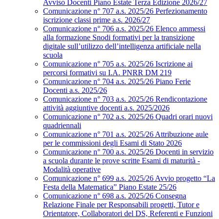
Avviso Docenti Piano Estate Terza Edizione 2026/27
Comunicazione n° 707 a.s. 2025/26 Perfezionamento
iscrizione classi prime a.s. 2026/27
Comunicazione n° 706 a.s. 2025/26 Elenco ammessi
alla formazione Snodi formativi per la transizione
digitale sull’utilizzo dell’intelligenza artificiale nella
scuola
Comunicazione n° 705 a.s. 2025/26 Iscrizione ai
percorsi formativi su I.A. PNRR DM 219
Comunicazione n° 704 a.s. 2025/26 Piano Ferie
Docenti a.s. 2025/26
Comunicazione n° 703 a.s. 2025/26 Rendicontazione
attività aggiuntive docenti a.s. 2025/2026
Comunicazione n° 702 a.s. 2025/26 Quadri orari nuovi
quadriennali
Comunicazione n° 701 a.s. 2025/26 Attribuzione aule
per le commissioni degli Esami di Stato 2026
Comunicazione n° 700 a.s. 2025/26 Docenti in servizio
a scuola durante le prove scritte Esami di maturità -
Modalità operative
Comunicazione n° 699 a.s. 2025/26 Avvio progetto “La
Festa della Matematica” Piano Estate 25/26
Comunicazione n° 698 a.s. 2025/26 Consegna
Relazione Finale per Responsabili progetti, Tutor e
Orientatore, Collaboratori del DS, Referenti e Funzioni