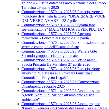
gruppo 4 - Uscita didattica Parco Nazionale del Circeo-
Terracina 29 aprile 2026
Comunicazione n° 579 a.s. 2025/26 Partecipazione al
monologo di Angela Iantosca: “DISARMARE VOCE
DEL VERBO AMARE " 28 Aprile
Comunicazione n° 578 a.s. 2025/26 Quarta fase
sperimentazione” MATEMATICA SUPER PIATTA”
Comunicazione n° 577 a.s. 2025/26 Apertura
formazione - Educare al rispetto e alla parità
Comunicazione n° 576 a.s. 2025/26 Simulazione Prove
scritte e colloquio dell’Esame di Stato
Comunicazione n° 575 a.s. 2025/26 Welfare Gite -
Secondo gruppo uscite programmate
Comunicazione n° 574 a.s. 2025/26 Visita alunni
Scuola Primaria De Mattaheis 27 aprile 2026
Comunicazione n° 573 a.s. 2025/26 Partecipazione
all’evento “La Messa alla Prova tra Giustizia e
Comunità” – Progetto Legalità
Comunicazione n° 572 a.s. 2025/26 Convocazione
Dipartimenti 29 Aprile 2026
Comunicazione n° 571 a.s. 2025/26 Avvio progetto
Agenda Nord “Educazione all’ambiente - fisica
ambientale”
Comunicazione n° 570 a.s. 2025/26 Avvio progetto
“Giovani Generazioni Custodi del Fiume Cosa: sinergie