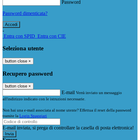
Password
Password dimenticata?
-
Entra con SPID
Entra con CIE
Seleziona utente
button close
×
Recupero password
button close
×
E-mail
Verrà inviato un messaggio
all'indirizzo indicato con le istruzioni necessarie.
Non hai una e-mail associata al nome utente? Effettua il reset della password
tramite la
Login Spaggiari
E-mail inviata, si prega di controllare la casella di posta elettronica!
Errore