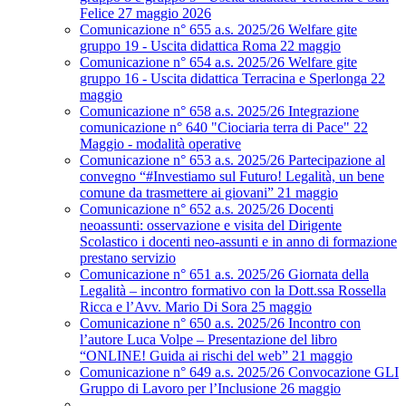
Felice 27 maggio 2026
Comunicazione n° 655 a.s. 2025/26 Welfare gite
gruppo 19 - Uscita didattica Roma 22 maggio
Comunicazione n° 654 a.s. 2025/26 Welfare gite
gruppo 16 - Uscita didattica Terracina e Sperlonga 22
maggio
Comunicazione n° 658 a.s. 2025/26 Integrazione
comunicazione n° 640 "Ciociaria terra di Pace" 22
Maggio - modalità operative
Comunicazione n° 653 a.s. 2025/26 Partecipazione al
convegno “#Investiamo sul Futuro! Legalità, un bene
comune da trasmettere ai giovani” 21 maggio
Comunicazione n° 652 a.s. 2025/26 Docenti
neoassunti: osservazione e visita del Dirigente
Scolastico i docenti neo-assunti e in anno di formazione
prestano servizio
Comunicazione n° 651 a.s. 2025/26 Giornata della
Legalità – incontro formativo con la Dott.ssa Rossella
Ricca e l’Avv. Mario Di Sora 25 maggio
Comunicazione n° 650 a.s. 2025/26 Incontro con
l’autore Luca Volpe – Presentazione del libro
“ONLINE! Guida ai rischi del web” 21 maggio
Comunicazione n° 649 a.s. 2025/26 Convocazione GLI
Gruppo di Lavoro per l’Inclusione 26 maggio