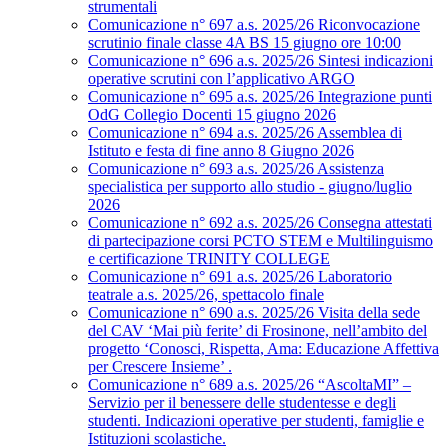
strumentali
Comunicazione n° 697 a.s. 2025/26 Riconvocazione
scrutinio finale classe 4A BS 15 giugno ore 10:00
Comunicazione n° 696 a.s. 2025/26 Sintesi indicazioni
operative scrutini con l’applicativo ARGO
Comunicazione n° 695 a.s. 2025/26 Integrazione punti
OdG Collegio Docenti 15 giugno 2026
Comunicazione n° 694 a.s. 2025/26 Assemblea di
Istituto e festa di fine anno 8 Giugno 2026
Comunicazione n° 693 a.s. 2025/26 Assistenza
specialistica per supporto allo studio - giugno/luglio
2026
Comunicazione n° 692 a.s. 2025/26 Consegna attestati
di partecipazione corsi PCTO STEM e Multilinguismo
e certificazione TRINITY COLLEGE
Comunicazione n° 691 a.s. 2025/26 Laboratorio
teatrale a.s. 2025/26, spettacolo finale
Comunicazione n° 690 a.s. 2025/26 Visita della sede
del CAV ‘Mai più ferite’ di Frosinone, nell’ambito del
progetto ‘Conosci, Rispetta, Ama: Educazione Affettiva
per Crescere Insieme’ .
Comunicazione n° 689 a.s. 2025/26 “AscoltaMI” –
Servizio per il benessere delle studentesse e degli
studenti. Indicazioni operative per studenti, famiglie e
Istituzioni scolastiche.