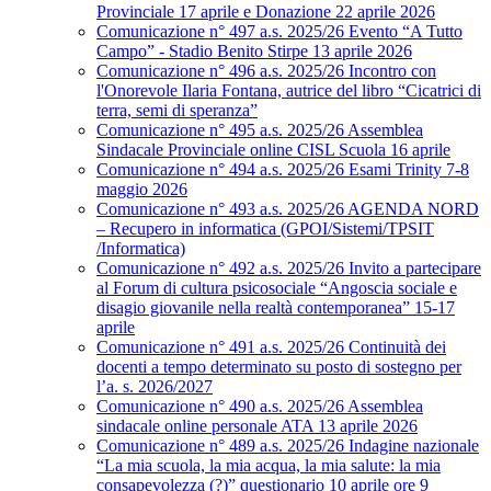
Provinciale 17 aprile e Donazione 22 aprile 2026
Comunicazione n° 497 a.s. 2025/26 Evento “A Tutto
Campo” - Stadio Benito Stirpe 13 aprile 2026
Comunicazione n° 496 a.s. 2025/26 Incontro con
l'Onorevole Ilaria Fontana, autrice del libro “Cicatrici di
terra, semi di speranza”
Comunicazione n° 495 a.s. 2025/26 Assemblea
Sindacale Provinciale online CISL Scuola 16 aprile
Comunicazione n° 494 a.s. 2025/26 Esami Trinity 7-8
maggio 2026
Comunicazione n° 493 a.s. 2025/26 AGENDA NORD
– Recupero in informatica (GPOI/Sistemi/TPSIT
/Informatica)
Comunicazione n° 492 a.s. 2025/26 Invito a partecipare
al Forum di cultura psicosociale “Angoscia sociale e
disagio giovanile nella realtà contemporanea” 15-17
aprile
Comunicazione n° 491 a.s. 2025/26 Continuità dei
docenti a tempo determinato su posto di sostegno per
l’a. s. 2026/2027
Comunicazione n° 490 a.s. 2025/26 Assemblea
sindacale online personale ATA 13 aprile 2026
Comunicazione n° 489 a.s. 2025/26 Indagine nazionale
“La mia scuola, la mia acqua, la mia salute: la mia
consapevolezza (?)” questionario 10 aprile ore 9