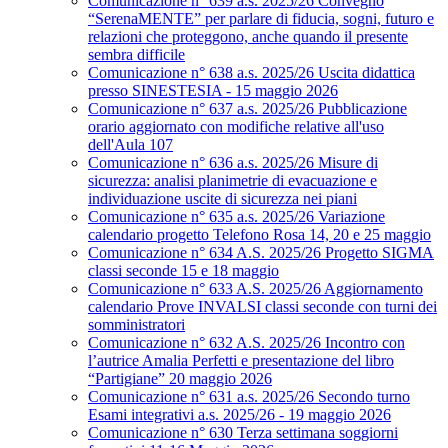
Comunicazione n° 639 a.s. 2025/26 Convegno
“SerenaMENTE” per parlare di fiducia, sogni, futuro e
relazioni che proteggono, anche quando il presente
sembra difficile
Comunicazione n° 638 a.s. 2025/26 Uscita didattica
presso SINESTESIA - 15 maggio 2026
Comunicazione n° 637 a.s. 2025/26 Pubblicazione
orario aggiornato con modifiche relative all'uso
dell'Aula 107
Comunicazione n° 636 a.s. 2025/26 Misure di
sicurezza: analisi planimetrie di evacuazione e
individuazione uscite di sicurezza nei piani
Comunicazione n° 635 a.s. 2025/26 Variazione
calendario progetto Telefono Rosa 14, 20 e 25 maggio
Comunicazione n° 634 A.S. 2025/26 Progetto SIGMA
classi seconde 15 e 18 maggio
Comunicazione n° 633 A.S. 2025/26 Aggiornamento
calendario Prove INVALSI classi seconde con turni dei
somministratori
Comunicazione n° 632 A.S. 2025/26 Incontro con
l’autrice Amalia Perfetti e presentazione del libro
“Partigiane” 20 maggio 2026
Comunicazione n° 631 a.s. 2025/26 Secondo turno
Esami integrativi a.s. 2025/26 - 19 maggio 2026
Comunicazione n° 630 Terza settimana soggiorni