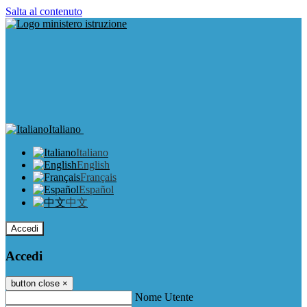
Salta al contenuto
Italiano
Italiano
English
Français
Español
中文
Accedi
Accedi
button close
×
Nome Utente