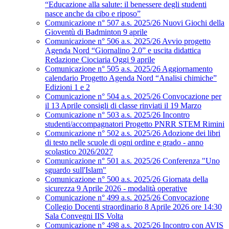
“Educazione alla salute: il benessere degli studenti
nasce anche da cibo e riposo”
Comunicazione n° 507 a.s. 2025/26 Nuovi Giochi della
Gioventù di Badminton 9 aprile
Comunicazione n° 506 a.s. 2025/26 Avvio progetto
Agenda Nord “Giornalino 2.0” e uscita didattica
Redazione Ciociaria Oggi 9 aprile
Comunicazione n° 505 a.s. 2025/26 Aggiornamento
calendario Progetto Agenda Nord “Analisi chimiche”
Edizioni 1 e 2
Comunicazione n° 504 a.s. 2025/26 Convocazione per
il 13 Aprile consigli di classe rinviati il 19 Marzo
Comunicazione n° 503 a.s. 2025/26 Incontro
studenti/accompagnatori Progetto PNRR STEM Rimini
Comunicazione n° 502 a.s. 2025/26 Adozione dei libri
di testo nelle scuole di ogni ordine e grado - anno
scolastico 2026/2027
Comunicazione n° 501 a.s. 2025/26 Conferenza "Uno
sguardo sull'Islam"
Comunicazione n° 500 a.s. 2025/26 Giornata della
sicurezza 9 Aprile 2026 - modalità operative
Comunicazione n° 499 a.s. 2025/26 Convocazione
Collegio Docenti straordinario 8 Aprile 2026 ore 14:30
Sala Convegni IIS Volta
Comunicazione n° 498 a.s. 2025/26 Incontro con AVIS