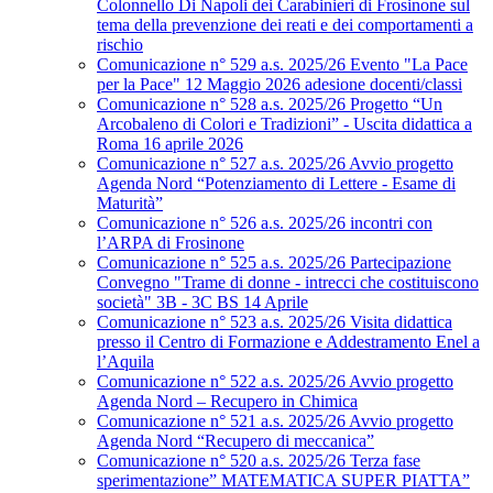
Colonnello Di Napoli dei Carabinieri di Frosinone sul
tema della prevenzione dei reati e dei comportamenti a
rischio
Comunicazione n° 529 a.s. 2025/26 Evento "La Pace
per la Pace" 12 Maggio 2026 adesione docenti/classi
Comunicazione n° 528 a.s. 2025/26 Progetto “Un
Arcobaleno di Colori e Tradizioni” - Uscita didattica a
Roma 16 aprile 2026
Comunicazione n° 527 a.s. 2025/26 Avvio progetto
Agenda Nord “Potenziamento di Lettere - Esame di
Maturità”
Comunicazione n° 526 a.s. 2025/26 incontri con
l’ARPA di Frosinone
Comunicazione n° 525 a.s. 2025/26 Partecipazione
Convegno "Trame di donne - intrecci che costituiscono
società" 3B - 3C BS 14 Aprile
Comunicazione n° 523 a.s. 2025/26 Visita didattica
presso il Centro di Formazione e Addestramento Enel a
l’Aquila
Comunicazione n° 522 a.s. 2025/26 Avvio progetto
Agenda Nord – Recupero in Chimica
Comunicazione n° 521 a.s. 2025/26 Avvio progetto
Agenda Nord “Recupero di meccanica”
Comunicazione n° 520 a.s. 2025/26 Terza fase
sperimentazione” MATEMATICA SUPER PIATTA”