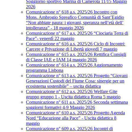
Soggiorno sportivo Marina di Camerota 11/15 Maggio
2026
Comunicazione n° 618 a.s. 2025/26 Incontro con
Mons. Ambrogio Spreafico Comunità di Sant’Egidio
“Non abbiate paura: i giovani, speranza nell’età dell’
intolleranza” - 18 maggio 2026
Comunicazione n° 617 a.s. 2025/26 “Ciociaria Terra di
Pace”- venerdì 22 maggio
Comunicazione n° 616 a.s. 2025/26 Ciclo di Incontri:
Carcere e Privazione di Libertà giovedì 7 maggio
Comunicazione n° 615 a.s. 2025/26 Rettifica Consigli
di Classe IAE e IAM 14 maggio 2026
Comunicazione n° 614 a.s. 2025/26 Aggiornamento
programma Lisbona
Comunicazione n° 613 a.s. 2025/26 Progetto “Giovani
Generazioni Custodi del Fiume Cosa: sinergie per un
ecosistema sostenibile” – uscita didattica
Comunicazione n° 612 a.s. 2025/26 Welfare Gite
gruppo gruppo 1 - Uscita didattica Roma 5 maggio
Comunicazione n° 611 a.s. 2025/26 Seconda settimana
soggiorni formativi 4-9 Maggio 2026
Comunicazione n° 610 a.s. 2025/26 Progetto Agenda
Nord “Educazione alla Pace” - Uscita didattica 8
maggio
Comunicazione n° 609 a.s. 2025/26 Incontri di