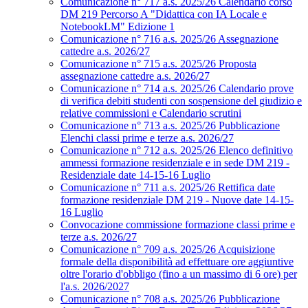
Comunicazione n° 717 a.s. 2025/26 Calendario corso
DM 219 Percorso A "Didattica con IA Locale e
NotebookLM" Edizione 1
Comunicazione n° 716 a.s. 2025/26 Assegnazione
cattedre a.s. 2026/27
Comunicazione n° 715 a.s. 2025/26 Proposta
assegnazione cattedre a.s. 2026/27
Comunicazione n° 714 a.s. 2025/26 Calendario prove
di verifica debiti studenti con sospensione del giudizio e
relative commissioni e Calendario scrutini
Comunicazione n° 713 a.s. 2025/26 Pubblicazione
Elenchi classi prime e terze a.s. 2026/27
Comunicazione n° 712 a.s. 2025/26 Elenco definitivo
ammessi formazione residenziale e in sede DM 219 -
Residenziale date 14-15-16 Luglio
Comunicazione n° 711 a.s. 2025/26 Rettifica date
formazione residenziale DM 219 - Nuove date 14-15-
16 Luglio
Convocazione commissione formazione classi prime e
terze a.s. 2026/27
Comunicazione n° 709 a.s. 2025/26 Acquisizione
formale della disponibilità ad effettuare ore aggiuntive
oltre l'orario d'obbligo (fino a un massimo di 6 ore) per
l'a.s. 2026/2027
Comunicazione n° 708 a.s. 2025/26 Pubblicazione