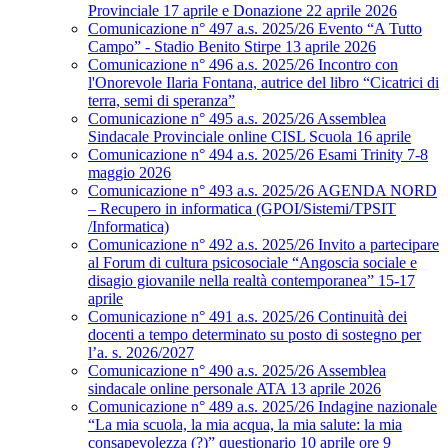
Provinciale 17 aprile e Donazione 22 aprile 2026
Comunicazione n° 497 a.s. 2025/26 Evento “A Tutto
Campo” - Stadio Benito Stirpe 13 aprile 2026
Comunicazione n° 496 a.s. 2025/26 Incontro con
l'Onorevole Ilaria Fontana, autrice del libro “Cicatrici di
terra, semi di speranza”
Comunicazione n° 495 a.s. 2025/26 Assemblea
Sindacale Provinciale online CISL Scuola 16 aprile
Comunicazione n° 494 a.s. 2025/26 Esami Trinity 7-8
maggio 2026
Comunicazione n° 493 a.s. 2025/26 AGENDA NORD
– Recupero in informatica (GPOI/Sistemi/TPSIT
/Informatica)
Comunicazione n° 492 a.s. 2025/26 Invito a partecipare
al Forum di cultura psicosociale “Angoscia sociale e
disagio giovanile nella realtà contemporanea” 15-17
aprile
Comunicazione n° 491 a.s. 2025/26 Continuità dei
docenti a tempo determinato su posto di sostegno per
l’a. s. 2026/2027
Comunicazione n° 490 a.s. 2025/26 Assemblea
sindacale online personale ATA 13 aprile 2026
Comunicazione n° 489 a.s. 2025/26 Indagine nazionale
“La mia scuola, la mia acqua, la mia salute: la mia
consapevolezza (?)” questionario 10 aprile ore 9