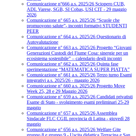
Comunicazione n°666 a.s. 2025/26 Sciopero CUB,
ADL Varese, SGB, SI Cobas, USI CIT - 29 maggio
2026
Comunicazione n° 665 a.s. 2025/26 “Scuole che
promuovono salute”- incontri formativi STUDENTI
PEER
Comunicazione n° 664 a.s. 2025/26 Questionario di
Autovalutazione
Comunicazione n° 663 a.s. 2025/26 Progetto “Giovani
Generazioni Custodi del Fiume Cosa: sinergie per un
ecosistema sostenibile” – calendario degli incontri
Comunicazione n° 662 a.s. 2025/26 Quinta fase
sperimentazione “MATEMATICA SUPER PIATTA”
Comunicazione n° 661 a.s. 2025/26 Terzo turno Esami
integrativi a.s. 2025/26 - maggio 2026
Comunicazione n° 660 a.s. 2025/26 Progetto Move
Week 25, 28 e 29 Maggio 2026
Comunicazione n° 659 a.s. 2025/26 Candidati privatisti
Esame di Stato - svolgimento esami preliminari 25-29
maggio
Comunicazione n° 657 a.s. 2025/26 Assemblea
Sindacale FLC CGIL provincia di Latina - giovedì 28
maggio
Comunicazione n° 656 a.s. 2025/26 Welfare Gite
gruppo 8 e gruppo 9 - Uscita didattica Terracina e San