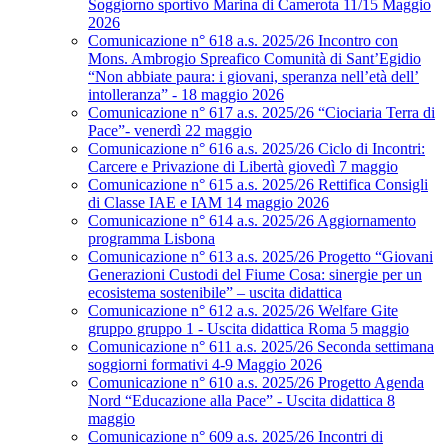
Soggiorno sportivo Marina di Camerota 11/15 Maggio
2026
Comunicazione n° 618 a.s. 2025/26 Incontro con
Mons. Ambrogio Spreafico Comunità di Sant’Egidio
“Non abbiate paura: i giovani, speranza nell’età dell’
intolleranza” - 18 maggio 2026
Comunicazione n° 617 a.s. 2025/26 “Ciociaria Terra di
Pace”- venerdì 22 maggio
Comunicazione n° 616 a.s. 2025/26 Ciclo di Incontri:
Carcere e Privazione di Libertà giovedì 7 maggio
Comunicazione n° 615 a.s. 2025/26 Rettifica Consigli
di Classe IAE e IAM 14 maggio 2026
Comunicazione n° 614 a.s. 2025/26 Aggiornamento
programma Lisbona
Comunicazione n° 613 a.s. 2025/26 Progetto “Giovani
Generazioni Custodi del Fiume Cosa: sinergie per un
ecosistema sostenibile” – uscita didattica
Comunicazione n° 612 a.s. 2025/26 Welfare Gite
gruppo gruppo 1 - Uscita didattica Roma 5 maggio
Comunicazione n° 611 a.s. 2025/26 Seconda settimana
soggiorni formativi 4-9 Maggio 2026
Comunicazione n° 610 a.s. 2025/26 Progetto Agenda
Nord “Educazione alla Pace” - Uscita didattica 8
maggio
Comunicazione n° 609 a.s. 2025/26 Incontri di