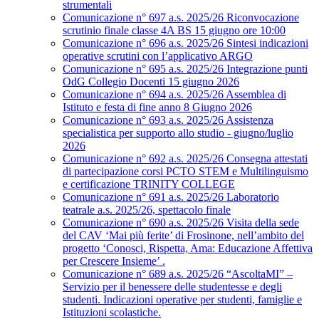
strumentali
Comunicazione n° 697 a.s. 2025/26 Riconvocazione
scrutinio finale classe 4A BS 15 giugno ore 10:00
Comunicazione n° 696 a.s. 2025/26 Sintesi indicazioni
operative scrutini con l’applicativo ARGO
Comunicazione n° 695 a.s. 2025/26 Integrazione punti
OdG Collegio Docenti 15 giugno 2026
Comunicazione n° 694 a.s. 2025/26 Assemblea di
Istituto e festa di fine anno 8 Giugno 2026
Comunicazione n° 693 a.s. 2025/26 Assistenza
specialistica per supporto allo studio - giugno/luglio
2026
Comunicazione n° 692 a.s. 2025/26 Consegna attestati
di partecipazione corsi PCTO STEM e Multilinguismo
e certificazione TRINITY COLLEGE
Comunicazione n° 691 a.s. 2025/26 Laboratorio
teatrale a.s. 2025/26, spettacolo finale
Comunicazione n° 690 a.s. 2025/26 Visita della sede
del CAV ‘Mai più ferite’ di Frosinone, nell’ambito del
progetto ‘Conosci, Rispetta, Ama: Educazione Affettiva
per Crescere Insieme’ .
Comunicazione n° 689 a.s. 2025/26 “AscoltaMI” –
Servizio per il benessere delle studentesse e degli
studenti. Indicazioni operative per studenti, famiglie e
Istituzioni scolastiche.