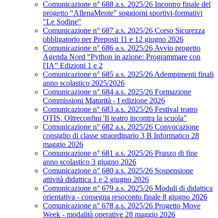
Comunicazione n° 688 a.s. 2025/26 Incontro finale del
progetto “AllenaMente” soggiorni sportivi‑formativi
"Le Sodine"
Comunicazione n° 687 a.s. 2025/26 Corso Sicurezza
obbligatorio per Preposti 11 e 12 giugno 2026
Comunicazione n° 686 a.s. 2025/26 Avvio progetto
Agenda Nord “Python in azione: Programmare con
l'IA” Edizioni 1 e 2
Comunicazione n° 685 a.s. 2025/26 Adempimenti finali
anno scolastico 2025/2026
Comunicazione n° 684 a.s. 2025/26 Formazione
Commissioni Maturità - I edizione 2026
Comunicazione n° 683 a.s. 2025/26 Festival teatro
OTIS, Oltreconfini 'Il teatro incontra la scuola"
Comunicazione n° 682 a.s. 2025/26 Convocazione
consiglio di classe straordinario 3 B Informatico 28
maggio 2026
Comunicazione n° 681 a.s. 2025/26 Pranzo di fine
anno scolastico 3 giugno 2026
Comunicazione n° 680 a.s. 2025/26 Sospensione
attività didattica 1 e 2 giugno 2026
Comunicazione n° 679 a.s. 2025/26 Moduli di didattica
orientativa - consegna resoconto finale 8 giugno 2026
Comunicazione n° 678 a.s. 2025/26 Progetto Move
Week - modalità operative 28 maggio 2026