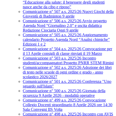
“Educazione alla salute: il benessere degli studenti
nasce anche da cibo e riposo”
Comunicazione n° 507 a.s. 2025/26 Nuovi Giochi della
Gioventù di Badminton 9 aprile
Comunicazione n° 506 a.s. 2025/26 Avvio progetto
Agenda Nord “Giornalino 2.0” e uscita didattica
Redazione Ciociaria Oggi 9 aprile
Comunicazione n° 505 a.s. 2025/26 Aggiornamento
calendario Progetto Agenda Nord “Analisi chimiche”
Edizioni 1 e 2
Comunicazione n° 504 a.s. 2025/26 Convocazione per
il 13 Aprile consigli di classe rinviati il 19 Marzo
Comunicazione n° 503 a.s. 2025/26 Incontro
studenti/accompagnatori Progetto PNRR STEM Rimini
Comunicazione n° 502 a.s. 2025/26 Adozione dei libri
di testo nelle scuole di ogni ordine e grado - anno
scolastico 2026/2027
Comunicazione n° 501 a.s. 2025/26 Conferenza "Uno
sguardo sull'Islam"
Comunicazione n° 500 a.s. 2025/26 Giornata della
sicurezza 9 Aprile 2026 - modalità operative
Comunicazione n° 499 a.s. 2025/26 Convocazione
Collegio Docenti straordinario 8 Aprile 2026 ore 14:30
Sala Convegni IIS Volta
Comunicazione n° 498 a.s. 2025/26 Incontro con AVIS