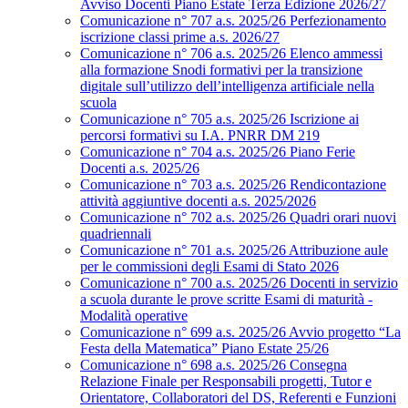
Avviso Docenti Piano Estate Terza Edizione 2026/27
Comunicazione n° 707 a.s. 2025/26 Perfezionamento
iscrizione classi prime a.s. 2026/27
Comunicazione n° 706 a.s. 2025/26 Elenco ammessi
alla formazione Snodi formativi per la transizione
digitale sull’utilizzo dell’intelligenza artificiale nella
scuola
Comunicazione n° 705 a.s. 2025/26 Iscrizione ai
percorsi formativi su I.A. PNRR DM 219
Comunicazione n° 704 a.s. 2025/26 Piano Ferie
Docenti a.s. 2025/26
Comunicazione n° 703 a.s. 2025/26 Rendicontazione
attività aggiuntive docenti a.s. 2025/2026
Comunicazione n° 702 a.s. 2025/26 Quadri orari nuovi
quadriennali
Comunicazione n° 701 a.s. 2025/26 Attribuzione aule
per le commissioni degli Esami di Stato 2026
Comunicazione n° 700 a.s. 2025/26 Docenti in servizio
a scuola durante le prove scritte Esami di maturità -
Modalità operative
Comunicazione n° 699 a.s. 2025/26 Avvio progetto “La
Festa della Matematica” Piano Estate 25/26
Comunicazione n° 698 a.s. 2025/26 Consegna
Relazione Finale per Responsabili progetti, Tutor e
Orientatore, Collaboratori del DS, Referenti e Funzioni