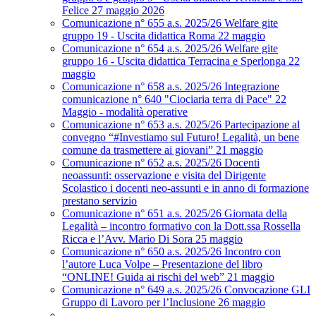
Felice 27 maggio 2026
Comunicazione n° 655 a.s. 2025/26 Welfare gite
gruppo 19 - Uscita didattica Roma 22 maggio
Comunicazione n° 654 a.s. 2025/26 Welfare gite
gruppo 16 - Uscita didattica Terracina e Sperlonga 22
maggio
Comunicazione n° 658 a.s. 2025/26 Integrazione
comunicazione n° 640 "Ciociaria terra di Pace" 22
Maggio - modalità operative
Comunicazione n° 653 a.s. 2025/26 Partecipazione al
convegno “#Investiamo sul Futuro! Legalità, un bene
comune da trasmettere ai giovani” 21 maggio
Comunicazione n° 652 a.s. 2025/26 Docenti
neoassunti: osservazione e visita del Dirigente
Scolastico i docenti neo-assunti e in anno di formazione
prestano servizio
Comunicazione n° 651 a.s. 2025/26 Giornata della
Legalità – incontro formativo con la Dott.ssa Rossella
Ricca e l’Avv. Mario Di Sora 25 maggio
Comunicazione n° 650 a.s. 2025/26 Incontro con
l’autore Luca Volpe – Presentazione del libro
“ONLINE! Guida ai rischi del web” 21 maggio
Comunicazione n° 649 a.s. 2025/26 Convocazione GLI
Gruppo di Lavoro per l’Inclusione 26 maggio