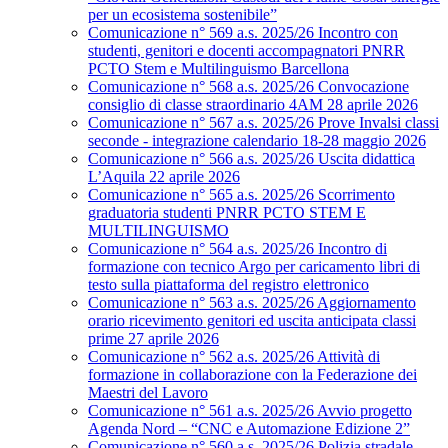
per un ecosistema sostenibile”
Comunicazione n° 569 a.s. 2025/26 Incontro con
studenti, genitori e docenti accompagnatori PNRR
PCTO Stem e Multilinguismo Barcellona
Comunicazione n° 568 a.s. 2025/26 Convocazione
consiglio di classe straordinario 4AM 28 aprile 2026
Comunicazione n° 567 a.s. 2025/26 Prove Invalsi classi
seconde - integrazione calendario 18-28 maggio 2026
Comunicazione n° 566 a.s. 2025/26 Uscita didattica
L’Aquila 22 aprile 2026
Comunicazione n° 565 a.s. 2025/26 Scorrimento
graduatoria studenti PNRR PCTO STEM E
MULTILINGUISMO
Comunicazione n° 564 a.s. 2025/26 Incontro di
formazione con tecnico Argo per caricamento libri di
testo sulla piattaforma del registro elettronico
Comunicazione n° 563 a.s. 2025/26 Aggiornamento
orario ricevimento genitori ed uscita anticipata classi
prime 27 aprile 2026
Comunicazione n° 562 a.s. 2025/26 Attività di
formazione in collaborazione con la Federazione dei
Maestri del Lavoro
Comunicazione n° 561 a.s. 2025/26 Avvio progetto
Agenda Nord – “CNC e Automazione Edizione 2”
Comunicazione n° 560 a.s. 2025/26 Polizia stradale