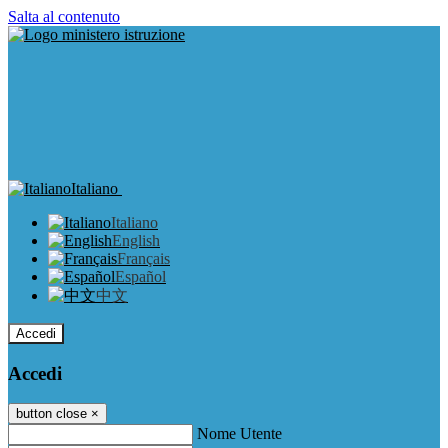
Salta al contenuto
Italiano
Italiano
English
Français
Español
中文
Accedi
Accedi
button close
×
Nome Utente