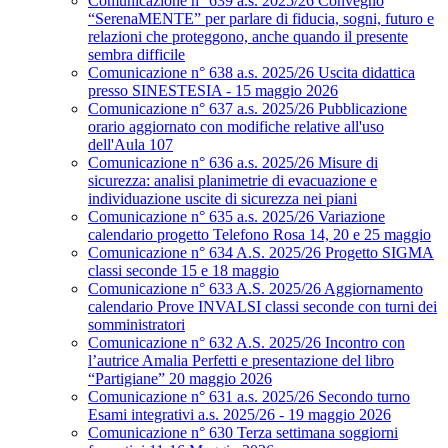
Comunicazione n° 639 a.s. 2025/26 Convegno
“SerenaMENTE” per parlare di fiducia, sogni, futuro e
relazioni che proteggono, anche quando il presente
sembra difficile
Comunicazione n° 638 a.s. 2025/26 Uscita didattica
presso SINESTESIA - 15 maggio 2026
Comunicazione n° 637 a.s. 2025/26 Pubblicazione
orario aggiornato con modifiche relative all'uso
dell'Aula 107
Comunicazione n° 636 a.s. 2025/26 Misure di
sicurezza: analisi planimetrie di evacuazione e
individuazione uscite di sicurezza nei piani
Comunicazione n° 635 a.s. 2025/26 Variazione
calendario progetto Telefono Rosa 14, 20 e 25 maggio
Comunicazione n° 634 A.S. 2025/26 Progetto SIGMA
classi seconde 15 e 18 maggio
Comunicazione n° 633 A.S. 2025/26 Aggiornamento
calendario Prove INVALSI classi seconde con turni dei
somministratori
Comunicazione n° 632 A.S. 2025/26 Incontro con
l’autrice Amalia Perfetti e presentazione del libro
“Partigiane” 20 maggio 2026
Comunicazione n° 631 a.s. 2025/26 Secondo turno
Esami integrativi a.s. 2025/26 - 19 maggio 2026
Comunicazione n° 630 Terza settimana soggiorni