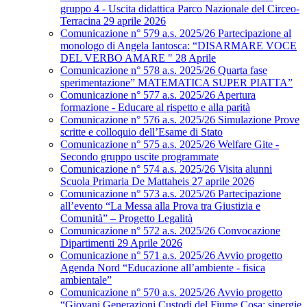
gruppo 4 - Uscita didattica Parco Nazionale del Circeo-
Terracina 29 aprile 2026
Comunicazione n° 579 a.s. 2025/26 Partecipazione al
monologo di Angela Iantosca: “DISARMARE VOCE
DEL VERBO AMARE " 28 Aprile
Comunicazione n° 578 a.s. 2025/26 Quarta fase
sperimentazione” MATEMATICA SUPER PIATTA”
Comunicazione n° 577 a.s. 2025/26 Apertura
formazione - Educare al rispetto e alla parità
Comunicazione n° 576 a.s. 2025/26 Simulazione Prove
scritte e colloquio dell’Esame di Stato
Comunicazione n° 575 a.s. 2025/26 Welfare Gite -
Secondo gruppo uscite programmate
Comunicazione n° 574 a.s. 2025/26 Visita alunni
Scuola Primaria De Mattaheis 27 aprile 2026
Comunicazione n° 573 a.s. 2025/26 Partecipazione
all’evento “La Messa alla Prova tra Giustizia e
Comunità” – Progetto Legalità
Comunicazione n° 572 a.s. 2025/26 Convocazione
Dipartimenti 29 Aprile 2026
Comunicazione n° 571 a.s. 2025/26 Avvio progetto
Agenda Nord “Educazione all’ambiente - fisica
ambientale”
Comunicazione n° 570 a.s. 2025/26 Avvio progetto
“Giovani Generazioni Custodi del Fiume Cosa: sinergie