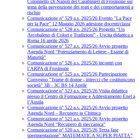
Colonnello Di Napoli dei Carabinieri di Frosinone sul
tema della prevenzione dei reati e dei comportamenti a
rischio
Comunicazione n° 529 a.s. 2025/26 Evento "La Pace
per la Pace" 12 Maggio 2026 adesione docenti/classi
Comunicazione n° 528 a.s. 2025/26 Progetto “Un
Arcobaleno di Colori e Tradizioni” - Uscita didattica a
Roma 16 aprile 2026
Comunicazione n° 527 a.s. 2025/26 Avvio progetto
Agenda Nord “Potenziamento di Lettere - Esame di
Maturità”
Comunicazione n° 526 a.s. 2025/26 incontri con
l’ARPA di Frosinone
Comunicazione n° 525 a.s. 2025/26 Partecipazione
Convegno "Trame di donne - intrecci che costituiscono
società" 3B - 3C BS 14 Aprile
Comunicazione n° 523 a.s. 2025/26 Visita didattica
presso il Centro di Formazione e Addestramento Enel a
l’Aquila
Comunicazione n° 522 a.s. 2025/26 Avvio progetto
Agenda Nord – Recupero in Chimica
Comunicazione n° 521 a.s. 2025/26 Avvio progetto
Agenda Nord “Recupero di meccanica”
Comunicazione n° 520 a.s. 2025/26 Terza fase
sperimentazione” MATEMATICA SUPER PIATTA”