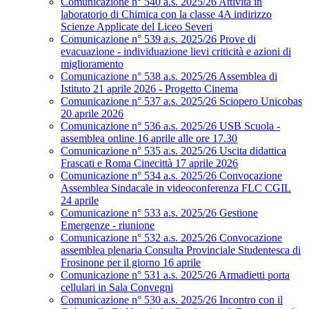
Comunicazione n° 540 a.s. 2025/26 Attività in
laboratorio di Chimica con la classe 4A indirizzo
Scienze Applicate del Liceo Severi
Comunicazione n° 539 a.s. 2025/26 Prove di
evacuazione - individuazione lievi criticità e azioni di
miglioramento
Comunicazione n° 538 a.s. 2025/26 Assemblea di
Istituto 21 aprile 2026 - Progetto Cinema
Comunicazione n° 537 a.s. 2025/26 Sciopero Unicobas
20 aprile 2026
Comunicazione n° 536 a.s. 2025/26 USB Scuola -
assemblea online 16 aprile alle ore 17.30
Comunicazione n° 535 a.s. 2025/26 Uscita didattica
Frascati e Roma Cinecittà 17 aprile 2026
Comunicazione n° 534 a.s. 2025/26 Convocazione
Assemblea Sindacale in videoconferenza FLC CGIL
24 aprile
Comunicazione n° 533 a.s. 2025/26 Gestione
Emergenze - riunione
Comunicazione n° 532 a.s. 2025/26 Convocazione
assemblea plenaria Consulta Provinciale Studentesca di
Frosinone per il giorno 16 aprile
Comunicazione n° 531 a.s. 2025/26 Armadietti porta
cellulari in Sala Convegni
Comunicazione n° 530 a.s. 2025/26 Incontro con il