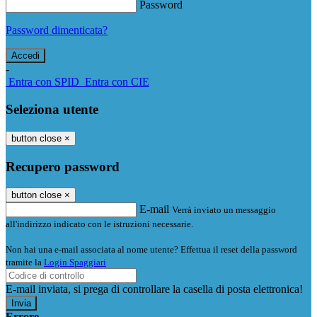
Password
Password dimenticata?
-
Entra con SPID
Entra con CIE
Seleziona utente
button close
×
Recupero password
button close
×
E-mail
Verrà inviato un messaggio
all'indirizzo indicato con le istruzioni necessarie.
Non hai una e-mail associata al nome utente? Effettua il reset della password
tramite la
Login Spaggiari
E-mail inviata, si prega di controllare la casella di posta elettronica!
Errore