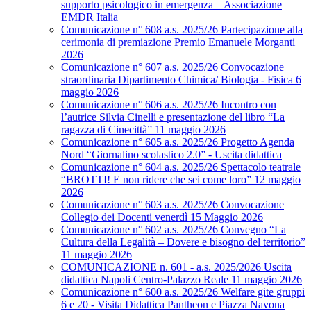
supporto psicologico in emergenza – Associazione
EMDR Italia
Comunicazione n° 608 a.s. 2025/26 Partecipazione alla
cerimonia di premiazione Premio Emanuele Morganti
2026
Comunicazione n° 607 a.s. 2025/26 Convocazione
straordinaria Dipartimento Chimica/ Biologia - Fisica 6
maggio 2026
Comunicazione n° 606 a.s. 2025/26 Incontro con
l’autrice Silvia Cinelli e presentazione del libro “La
ragazza di Cinecittà” 11 maggio 2026
Comunicazione n° 605 a.s. 2025/26 Progetto Agenda
Nord “Giornalino scolastico 2.0” - Uscita didattica
Comunicazione n° 604 a.s. 2025/26 Spettacolo teatrale
“BROTTI! E non ridere che sei come loro” 12 maggio
2026
Comunicazione n° 603 a.s. 2025/26 Convocazione
Collegio dei Docenti venerdì 15 Maggio 2026
Comunicazione n° 602 a.s. 2025/26 Convegno “La
Cultura della Legalità – Dovere e bisogno del territorio”
11 maggio 2026
COMUNICAZIONE n. 601 - a.s. 2025/2026 Uscita
didattica Napoli Centro-Palazzo Reale 11 maggio 2026
Comunicazione n° 600 a.s. 2025/26 Welfare gite gruppi
6 e 20 - Visita Didattica Pantheon e Piazza Navona