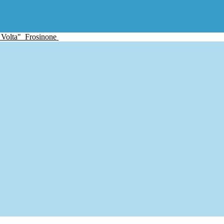
 Volta"
Frosinone