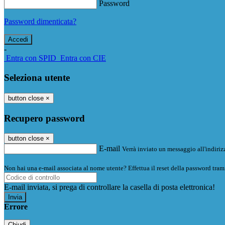
Password
Password dimenticata?
-
Entra con SPID
Entra con CIE
Seleziona utente
button close
×
Recupero password
button close
×
E-mail
Verrà inviato un messaggio all'indirizz
Non hai una e-mail associata al nome utente? Effettua il reset della password tram
E-mail inviata, si prega di controllare la casella di posta elettronica!
Errore
Chiudi