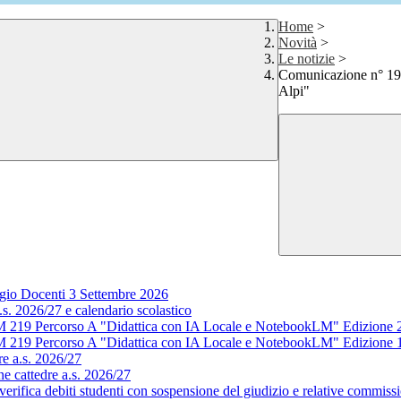
Home
>
Novità
>
Le notizie
>
Comunicazione n° 199
Alpi"
gio Docenti 3 Settembre 2026
s. 2026/27 e calendario scolastico
M 219 Percorso A "Didattica con IA Locale e NotebookLM" Edizione 
M 219 Percorso A "Didattica con IA Locale e NotebookLM" Edizione 
e a.s. 2026/27
e cattedre a.s. 2026/27
rifica debiti studenti con sospensione del giudizio e relative commissi