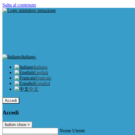
Salta al contenuto
Italiano
Italiano
English
Français
Español
中文
Accedi
Accedi
button close
×
Nome Utente