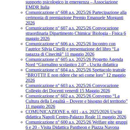
supporto psicologico in emergenza – Associazione
EMDR Italia
Comunicazione n° 608 a.s. 2025/26 Partecipazione alla
cerimonia di premiazione Premio Emanuele Morganti
2026
Comunicazione n° 607 a.s. 2025/26 Convocazione
straordinaria Dipartimento Chimica/ Biologia - Fisica 6
maggio 2026
Comunicazione n° 606 a.s. 2025/26 Incontro con
l’autrice Silvia Cinelli e presentazione del libro “La
ragazza di Cinecittà” 11 maggio 2026
Comunicazione n° 605 a.s. 2025/26 Progetto Agenda
Nord “Giornalino scolastico 2.0” - Uscita didattica
Comunicazione n° 604 a.s. 2025/26 Spettacolo teatrale
“BROTTI! E non ridere che sei come loro” 12 maggio
2026
Comunicazione n° 603 a.s. 2025/26 Convocazione
Collegio dei Docenti venerdì 15 Maggio 2026
Comunicazione n° 602 a.s. 2025/26 Convegno “La
Cultura della Legalità – Dovere e bisogno del territorio”
11 maggio 2026
COMUNICAZIONE n. 601 - a.s. 2025/2026 Uscita
didattica Napoli Centro-Palazzo Reale 11 maggio 2026
Comunicazione n° 600 a.s. 2025/26 Welfare gite gruppi
6 e 20 - Visita Didattica Pantheon e Piazza Navona