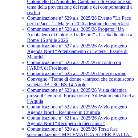
Colonnello Di Napoli dei Carabinieri di Frosinone sul
tema della prevenzione dei reati e dei comportamenti a
rischio
Comunicazione n° 529 a.s. 2025/26 Evento "La Pace
per la Pace" 12 Maggio 2026 adesione docenti/classi
Comunicazione n° 528 a.s. 2025/26 Progetto “Un
Arcobaleno di Colori e Tradizioni” - Uscita didattica a
Roma 16 aprile 2026
Comunicazione n° 527 a.s. 2025/26 Avvio progetto
Agenda Nord “Potenziamento di Lettere - Esame di
Maturità”
Comunicazione n° 526 a.s. 2025/26 incontri con
l’ARPA di Frosinone
Comunicazione n° 525 a.s. 2025/26 Partecipazione
Convegno "Trame di donne - intrecci che costituiscono
società" 3B - 3C BS 14 Aprile
Comunicazione n° 523 a.s. 2025/26 Visita didattica
presso il Centro di Formazione e Addestramento Enel a
l’Aquila
Comunicazione n° 522 a.s. 2025/26 Avvio progetto
Agenda Nord – Recupero in Chimica
Comunicazione n° 521 a.s. 2025/26 Avvio progetto
Agenda Nord “Recupero di meccanica”
Comunicazione n° 520 a.s. 2025/26 Terza fase
sperimentazione” MATEMATICA SUPER PIATTA”