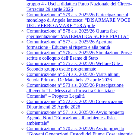
gruppo 4 - Uscita didattica Parco Nazionale del Circeo-
Terracina 29 aprile 2026
Comunicazione n° 579 a.s. 2025/26 Partecipazione al
monologo di Angela Iantosca: “DISARMARE VOCE
DEL VERBO AMARE " 28 Aprile
Comunicazione n° 578 a.s. 2025/26 Quarta fase
sperimentazione” MATEMATICA SUPER PIATTA”
Comunicazione n° 577 a.s. 2025/26 Apertura
formazione - Educare al rispetto e alla parità
Comunicazione n° 576 a.s. 2025/26 Simulazione Prove
scritte e colloquio dell’Esame di Stato
Comunicazione n° 575 a.s. 2025/26 Welfare Gite -
Secondo gruppo uscite programmate
Comunicazione n° 574 a.s. 2025/26 Visita alunni
Scuola Primaria De Mattaheis 27 aprile 2026
Comunicazione n° 573 a.s. 2025/26 Partecipazione
all’evento “La Messa alla Prova tra Giustizia e
Comunità” – Progetto Legalità
Comunicazione n° 572 a.s. 2025/26 Convocazione
Dipartimenti 29 Aprile 2026
Comunicazione n° 571 a.s. 2025/26 Avvio progetto
Agenda Nord “Educazione all’ambiente - fisica
ambientale”
Comunicazione n° 570 a.s. 2025/26 Avvio progetto
“Giovani Generazioni Custodi del Fiume Cosa: sinergie