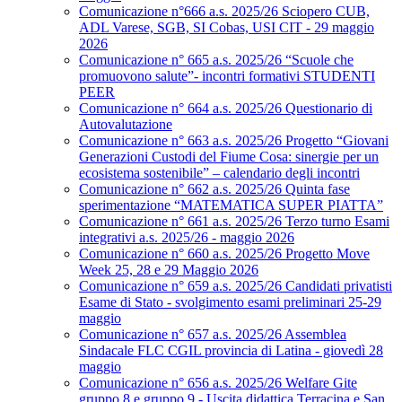
Comunicazione n°666 a.s. 2025/26 Sciopero CUB,
ADL Varese, SGB, SI Cobas, USI CIT - 29 maggio
2026
Comunicazione n° 665 a.s. 2025/26 “Scuole che
promuovono salute”- incontri formativi STUDENTI
PEER
Comunicazione n° 664 a.s. 2025/26 Questionario di
Autovalutazione
Comunicazione n° 663 a.s. 2025/26 Progetto “Giovani
Generazioni Custodi del Fiume Cosa: sinergie per un
ecosistema sostenibile” – calendario degli incontri
Comunicazione n° 662 a.s. 2025/26 Quinta fase
sperimentazione “MATEMATICA SUPER PIATTA”
Comunicazione n° 661 a.s. 2025/26 Terzo turno Esami
integrativi a.s. 2025/26 - maggio 2026
Comunicazione n° 660 a.s. 2025/26 Progetto Move
Week 25, 28 e 29 Maggio 2026
Comunicazione n° 659 a.s. 2025/26 Candidati privatisti
Esame di Stato - svolgimento esami preliminari 25-29
maggio
Comunicazione n° 657 a.s. 2025/26 Assemblea
Sindacale FLC CGIL provincia di Latina - giovedì 28
maggio
Comunicazione n° 656 a.s. 2025/26 Welfare Gite
gruppo 8 e gruppo 9 - Uscita didattica Terracina e San