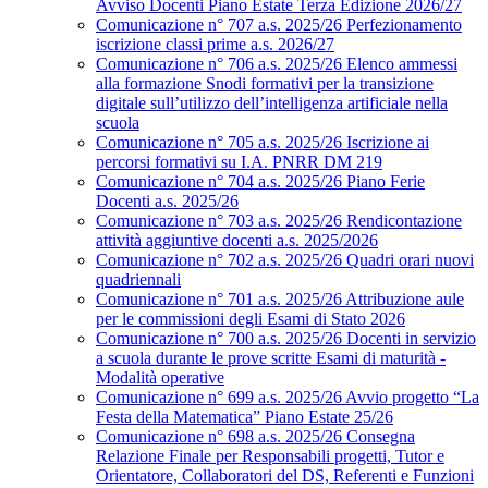
Avviso Docenti Piano Estate Terza Edizione 2026/27
Comunicazione n° 707 a.s. 2025/26 Perfezionamento
iscrizione classi prime a.s. 2026/27
Comunicazione n° 706 a.s. 2025/26 Elenco ammessi
alla formazione Snodi formativi per la transizione
digitale sull’utilizzo dell’intelligenza artificiale nella
scuola
Comunicazione n° 705 a.s. 2025/26 Iscrizione ai
percorsi formativi su I.A. PNRR DM 219
Comunicazione n° 704 a.s. 2025/26 Piano Ferie
Docenti a.s. 2025/26
Comunicazione n° 703 a.s. 2025/26 Rendicontazione
attività aggiuntive docenti a.s. 2025/2026
Comunicazione n° 702 a.s. 2025/26 Quadri orari nuovi
quadriennali
Comunicazione n° 701 a.s. 2025/26 Attribuzione aule
per le commissioni degli Esami di Stato 2026
Comunicazione n° 700 a.s. 2025/26 Docenti in servizio
a scuola durante le prove scritte Esami di maturità -
Modalità operative
Comunicazione n° 699 a.s. 2025/26 Avvio progetto “La
Festa della Matematica” Piano Estate 25/26
Comunicazione n° 698 a.s. 2025/26 Consegna
Relazione Finale per Responsabili progetti, Tutor e
Orientatore, Collaboratori del DS, Referenti e Funzioni