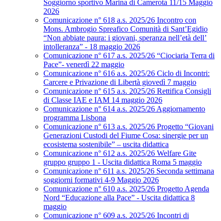
Soggiorno sportivo Marina di Camerota 11/15 Maggio
2026
Comunicazione n° 618 a.s. 2025/26 Incontro con
Mons. Ambrogio Spreafico Comunità di Sant’Egidio
“Non abbiate paura: i giovani, speranza nell’età dell’
intolleranza” - 18 maggio 2026
Comunicazione n° 617 a.s. 2025/26 “Ciociaria Terra di
Pace”- venerdì 22 maggio
Comunicazione n° 616 a.s. 2025/26 Ciclo di Incontri:
Carcere e Privazione di Libertà giovedì 7 maggio
Comunicazione n° 615 a.s. 2025/26 Rettifica Consigli
di Classe IAE e IAM 14 maggio 2026
Comunicazione n° 614 a.s. 2025/26 Aggiornamento
programma Lisbona
Comunicazione n° 613 a.s. 2025/26 Progetto “Giovani
Generazioni Custodi del Fiume Cosa: sinergie per un
ecosistema sostenibile” – uscita didattica
Comunicazione n° 612 a.s. 2025/26 Welfare Gite
gruppo gruppo 1 - Uscita didattica Roma 5 maggio
Comunicazione n° 611 a.s. 2025/26 Seconda settimana
soggiorni formativi 4-9 Maggio 2026
Comunicazione n° 610 a.s. 2025/26 Progetto Agenda
Nord “Educazione alla Pace” - Uscita didattica 8
maggio
Comunicazione n° 609 a.s. 2025/26 Incontri di