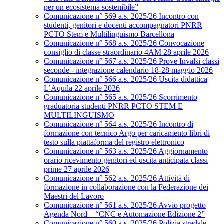
per un ecosistema sostenibile”
Comunicazione n° 569 a.s. 2025/26 Incontro con
studenti, genitori e docenti accompagnatori PNRR
PCTO Stem e Multilinguismo Barcellona
Comunicazione n° 568 a.s. 2025/26 Convocazione
consiglio di classe straordinario 4AM 28 aprile 2026
Comunicazione n° 567 a.s. 2025/26 Prove Invalsi classi
seconde - integrazione calendario 18-28 maggio 2026
Comunicazione n° 566 a.s. 2025/26 Uscita didattica
L’Aquila 22 aprile 2026
Comunicazione n° 565 a.s. 2025/26 Scorrimento
graduatoria studenti PNRR PCTO STEM E
MULTILINGUISMO
Comunicazione n° 564 a.s. 2025/26 Incontro di
formazione con tecnico Argo per caricamento libri di
testo sulla piattaforma del registro elettronico
Comunicazione n° 563 a.s. 2025/26 Aggiornamento
orario ricevimento genitori ed uscita anticipata classi
prime 27 aprile 2026
Comunicazione n° 562 a.s. 2025/26 Attività di
formazione in collaborazione con la Federazione dei
Maestri del Lavoro
Comunicazione n° 561 a.s. 2025/26 Avvio progetto
Agenda Nord – “CNC e Automazione Edizione 2”
Comunicazione n° 560 a.s. 2025/26 Polizia stradale