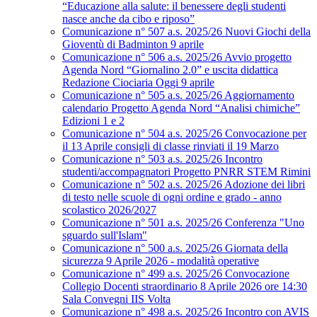
“Educazione alla salute: il benessere degli studenti
nasce anche da cibo e riposo”
Comunicazione n° 507 a.s. 2025/26 Nuovi Giochi della
Gioventù di Badminton 9 aprile
Comunicazione n° 506 a.s. 2025/26 Avvio progetto
Agenda Nord “Giornalino 2.0” e uscita didattica
Redazione Ciociaria Oggi 9 aprile
Comunicazione n° 505 a.s. 2025/26 Aggiornamento
calendario Progetto Agenda Nord “Analisi chimiche”
Edizioni 1 e 2
Comunicazione n° 504 a.s. 2025/26 Convocazione per
il 13 Aprile consigli di classe rinviati il 19 Marzo
Comunicazione n° 503 a.s. 2025/26 Incontro
studenti/accompagnatori Progetto PNRR STEM Rimini
Comunicazione n° 502 a.s. 2025/26 Adozione dei libri
di testo nelle scuole di ogni ordine e grado - anno
scolastico 2026/2027
Comunicazione n° 501 a.s. 2025/26 Conferenza "Uno
sguardo sull'Islam"
Comunicazione n° 500 a.s. 2025/26 Giornata della
sicurezza 9 Aprile 2026 - modalità operative
Comunicazione n° 499 a.s. 2025/26 Convocazione
Collegio Docenti straordinario 8 Aprile 2026 ore 14:30
Sala Convegni IIS Volta
Comunicazione n° 498 a.s. 2025/26 Incontro con AVIS