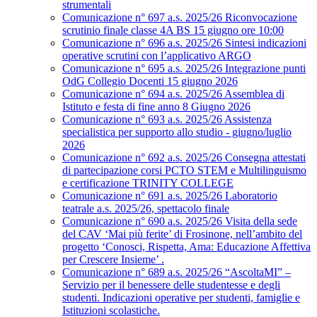
strumentali
Comunicazione n° 697 a.s. 2025/26 Riconvocazione
scrutinio finale classe 4A BS 15 giugno ore 10:00
Comunicazione n° 696 a.s. 2025/26 Sintesi indicazioni
operative scrutini con l’applicativo ARGO
Comunicazione n° 695 a.s. 2025/26 Integrazione punti
OdG Collegio Docenti 15 giugno 2026
Comunicazione n° 694 a.s. 2025/26 Assemblea di
Istituto e festa di fine anno 8 Giugno 2026
Comunicazione n° 693 a.s. 2025/26 Assistenza
specialistica per supporto allo studio - giugno/luglio
2026
Comunicazione n° 692 a.s. 2025/26 Consegna attestati
di partecipazione corsi PCTO STEM e Multilinguismo
e certificazione TRINITY COLLEGE
Comunicazione n° 691 a.s. 2025/26 Laboratorio
teatrale a.s. 2025/26, spettacolo finale
Comunicazione n° 690 a.s. 2025/26 Visita della sede
del CAV ‘Mai più ferite’ di Frosinone, nell’ambito del
progetto ‘Conosci, Rispetta, Ama: Educazione Affettiva
per Crescere Insieme’ .
Comunicazione n° 689 a.s. 2025/26 “AscoltaMI” –
Servizio per il benessere delle studentesse e degli
studenti. Indicazioni operative per studenti, famiglie e
Istituzioni scolastiche.