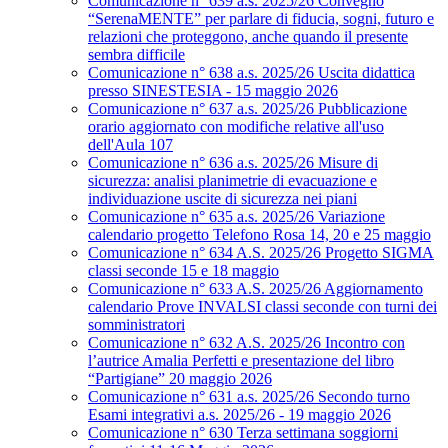
Comunicazione n° 639 a.s. 2025/26 Convegno
“SerenaMENTE” per parlare di fiducia, sogni, futuro e
relazioni che proteggono, anche quando il presente
sembra difficile
Comunicazione n° 638 a.s. 2025/26 Uscita didattica
presso SINESTESIA - 15 maggio 2026
Comunicazione n° 637 a.s. 2025/26 Pubblicazione
orario aggiornato con modifiche relative all'uso
dell'Aula 107
Comunicazione n° 636 a.s. 2025/26 Misure di
sicurezza: analisi planimetrie di evacuazione e
individuazione uscite di sicurezza nei piani
Comunicazione n° 635 a.s. 2025/26 Variazione
calendario progetto Telefono Rosa 14, 20 e 25 maggio
Comunicazione n° 634 A.S. 2025/26 Progetto SIGMA
classi seconde 15 e 18 maggio
Comunicazione n° 633 A.S. 2025/26 Aggiornamento
calendario Prove INVALSI classi seconde con turni dei
somministratori
Comunicazione n° 632 A.S. 2025/26 Incontro con
l’autrice Amalia Perfetti e presentazione del libro
“Partigiane” 20 maggio 2026
Comunicazione n° 631 a.s. 2025/26 Secondo turno
Esami integrativi a.s. 2025/26 - 19 maggio 2026
Comunicazione n° 630 Terza settimana soggiorni