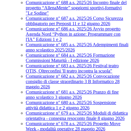
Comunicazione n° 688 a.s. 2025/26 Incontro finale del
progetto “AllenaMente” soggiorni sportivi‑formativi
"Le Sodine"
Comunicazione n° 687 a.s. 2025/26 Corso Sicurezza
obbligatorio per Preposti 11 e 12 giugno 2026
Comunicazione n° 686 a.s. 2025/26 Avvio progetto
Agenda Nord “Python in azione: Programmare con
l'IA” Edizioni 1 e 2
Comunicazione n° 685 a.s. 2025/26 Adempimenti finali
anno scolastico 2025/2026
Comunicazione n° 684 a.s. 2025/26 Formazione
Commissioni Maturità - I edizione 2026
Comunicazione n° 683 a.s. 2025/26 Festival teatro
OTIS, Oltreconfini 'Il teatro incontra la scuola"
Comunicazione n° 682 a.s. 2025/26 Convocazione
consiglio di classe straordinario 3 B Informatico 28
maggio 2026
Comunicazione n° 681 a.s. 2025/26 Pranzo di fine
anno scolastico 3 giugno 2026
Comunicazione n° 680 a.s. 2025/26 Sospensione
attività didattica 1 e 2 giugno 2026
Comunicazione n° 679 a.s. 2025/26 Moduli di didattica
orientativa - consegna resoconto finale 8 giugno 2026
Comunicazione n° 678 a.s. 2025/26 Progetto Move
Week - modalità operative 28 maggio 2026