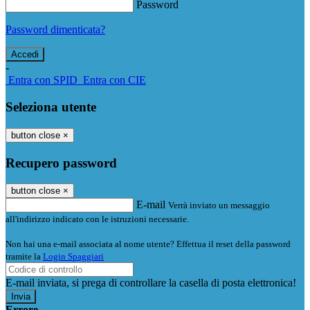
Password
Password dimenticata?
-
Entra con SPID
Entra con CIE
Seleziona utente
button close
×
Recupero password
button close
×
E-mail
Verrà inviato un messaggio
all'indirizzo indicato con le istruzioni necessarie.
Non hai una e-mail associata al nome utente? Effettua il reset della password
tramite la
Login Spaggiari
E-mail inviata, si prega di controllare la casella di posta elettronica!
Errore