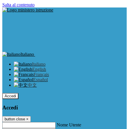
Salta al contenuto
Italiano
Italiano
English
Français
Español
中文
Accedi
Accedi
button close
×
Nome Utente