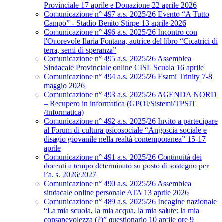
Provinciale 17 aprile e Donazione 22 aprile 2026
Comunicazione n° 497 a.s. 2025/26 Evento “A Tutto
Campo” - Stadio Benito Stirpe 13 aprile 2026
Comunicazione n° 496 a.s. 2025/26 Incontro con
l'Onorevole Ilaria Fontana, autrice del libro “Cicatrici di
terra, semi di speranza”
Comunicazione n° 495 a.s. 2025/26 Assemblea
Sindacale Provinciale online CISL Scuola 16 aprile
Comunicazione n° 494 a.s. 2025/26 Esami Trinity 7-8
maggio 2026
Comunicazione n° 493 a.s. 2025/26 AGENDA NORD
– Recupero in informatica (GPOI/Sistemi/TPSIT
/Informatica)
Comunicazione n° 492 a.s. 2025/26 Invito a partecipare
al Forum di cultura psicosociale “Angoscia sociale e
disagio giovanile nella realtà contemporanea” 15-17
aprile
Comunicazione n° 491 a.s. 2025/26 Continuità dei
docenti a tempo determinato su posto di sostegno per
l’a. s. 2026/2027
Comunicazione n° 490 a.s. 2025/26 Assemblea
sindacale online personale ATA 13 aprile 2026
Comunicazione n° 489 a.s. 2025/26 Indagine nazionale
“La mia scuola, la mia acqua, la mia salute: la mia
consapevolezza (?)” questionario 10 aprile ore 9