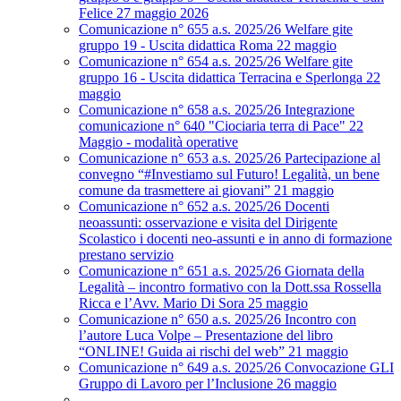
Felice 27 maggio 2026
Comunicazione n° 655 a.s. 2025/26 Welfare gite
gruppo 19 - Uscita didattica Roma 22 maggio
Comunicazione n° 654 a.s. 2025/26 Welfare gite
gruppo 16 - Uscita didattica Terracina e Sperlonga 22
maggio
Comunicazione n° 658 a.s. 2025/26 Integrazione
comunicazione n° 640 "Ciociaria terra di Pace" 22
Maggio - modalità operative
Comunicazione n° 653 a.s. 2025/26 Partecipazione al
convegno “#Investiamo sul Futuro! Legalità, un bene
comune da trasmettere ai giovani” 21 maggio
Comunicazione n° 652 a.s. 2025/26 Docenti
neoassunti: osservazione e visita del Dirigente
Scolastico i docenti neo-assunti e in anno di formazione
prestano servizio
Comunicazione n° 651 a.s. 2025/26 Giornata della
Legalità – incontro formativo con la Dott.ssa Rossella
Ricca e l’Avv. Mario Di Sora 25 maggio
Comunicazione n° 650 a.s. 2025/26 Incontro con
l’autore Luca Volpe – Presentazione del libro
“ONLINE! Guida ai rischi del web” 21 maggio
Comunicazione n° 649 a.s. 2025/26 Convocazione GLI
Gruppo di Lavoro per l’Inclusione 26 maggio