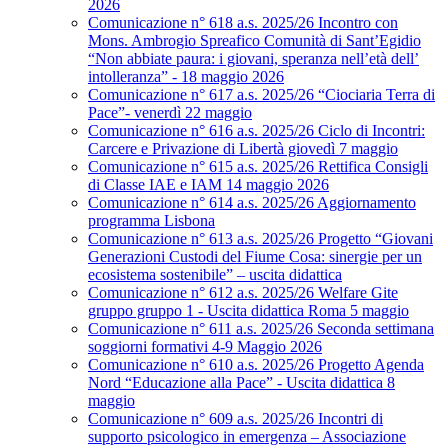
2026
Comunicazione n° 618 a.s. 2025/26 Incontro con
Mons. Ambrogio Spreafico Comunità di Sant’Egidio
“Non abbiate paura: i giovani, speranza nell’età dell’
intolleranza” - 18 maggio 2026
Comunicazione n° 617 a.s. 2025/26 “Ciociaria Terra di
Pace”- venerdì 22 maggio
Comunicazione n° 616 a.s. 2025/26 Ciclo di Incontri:
Carcere e Privazione di Libertà giovedì 7 maggio
Comunicazione n° 615 a.s. 2025/26 Rettifica Consigli
di Classe IAE e IAM 14 maggio 2026
Comunicazione n° 614 a.s. 2025/26 Aggiornamento
programma Lisbona
Comunicazione n° 613 a.s. 2025/26 Progetto “Giovani
Generazioni Custodi del Fiume Cosa: sinergie per un
ecosistema sostenibile” – uscita didattica
Comunicazione n° 612 a.s. 2025/26 Welfare Gite
gruppo gruppo 1 - Uscita didattica Roma 5 maggio
Comunicazione n° 611 a.s. 2025/26 Seconda settimana
soggiorni formativi 4-9 Maggio 2026
Comunicazione n° 610 a.s. 2025/26 Progetto Agenda
Nord “Educazione alla Pace” - Uscita didattica 8
maggio
Comunicazione n° 609 a.s. 2025/26 Incontri di
supporto psicologico in emergenza – Associazione