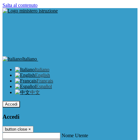
Salta al contenuto
Italiano
Italiano
English
Français
Español
中文
Accedi
Accedi
button close
×
Nome Utente