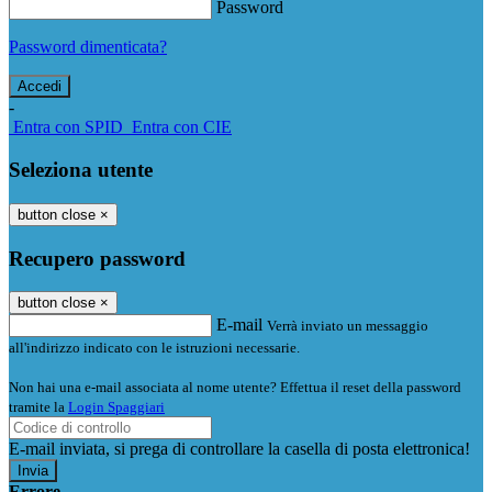
Password
Password dimenticata?
-
Entra con SPID
Entra con CIE
Seleziona utente
button close
×
Recupero password
button close
×
E-mail
Verrà inviato un messaggio
all'indirizzo indicato con le istruzioni necessarie.
Non hai una e-mail associata al nome utente? Effettua il reset della password
tramite la
Login Spaggiari
E-mail inviata, si prega di controllare la casella di posta elettronica!
Errore