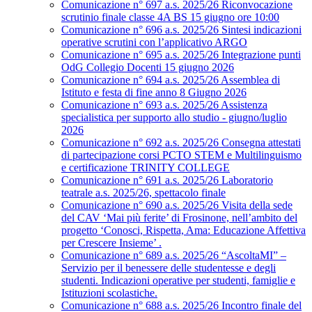
Comunicazione n° 697 a.s. 2025/26 Riconvocazione
scrutinio finale classe 4A BS 15 giugno ore 10:00
Comunicazione n° 696 a.s. 2025/26 Sintesi indicazioni
operative scrutini con l’applicativo ARGO
Comunicazione n° 695 a.s. 2025/26 Integrazione punti
OdG Collegio Docenti 15 giugno 2026
Comunicazione n° 694 a.s. 2025/26 Assemblea di
Istituto e festa di fine anno 8 Giugno 2026
Comunicazione n° 693 a.s. 2025/26 Assistenza
specialistica per supporto allo studio - giugno/luglio
2026
Comunicazione n° 692 a.s. 2025/26 Consegna attestati
di partecipazione corsi PCTO STEM e Multilinguismo
e certificazione TRINITY COLLEGE
Comunicazione n° 691 a.s. 2025/26 Laboratorio
teatrale a.s. 2025/26, spettacolo finale
Comunicazione n° 690 a.s. 2025/26 Visita della sede
del CAV ‘Mai più ferite’ di Frosinone, nell’ambito del
progetto ‘Conosci, Rispetta, Ama: Educazione Affettiva
per Crescere Insieme’ .
Comunicazione n° 689 a.s. 2025/26 “AscoltaMI” –
Servizio per il benessere delle studentesse e degli
studenti. Indicazioni operative per studenti, famiglie e
Istituzioni scolastiche.
Comunicazione n° 688 a.s. 2025/26 Incontro finale del