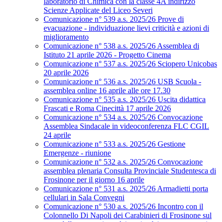
laboratorio di Chimica con la classe 4A indirizzo
Scienze Applicate del Liceo Severi
Comunicazione n° 539 a.s. 2025/26 Prove di
evacuazione - individuazione lievi criticità e azioni di
miglioramento
Comunicazione n° 538 a.s. 2025/26 Assemblea di
Istituto 21 aprile 2026 - Progetto Cinema
Comunicazione n° 537 a.s. 2025/26 Sciopero Unicobas
20 aprile 2026
Comunicazione n° 536 a.s. 2025/26 USB Scuola -
assemblea online 16 aprile alle ore 17.30
Comunicazione n° 535 a.s. 2025/26 Uscita didattica
Frascati e Roma Cinecittà 17 aprile 2026
Comunicazione n° 534 a.s. 2025/26 Convocazione
Assemblea Sindacale in videoconferenza FLC CGIL
24 aprile
Comunicazione n° 533 a.s. 2025/26 Gestione
Emergenze - riunione
Comunicazione n° 532 a.s. 2025/26 Convocazione
assemblea plenaria Consulta Provinciale Studentesca di
Frosinone per il giorno 16 aprile
Comunicazione n° 531 a.s. 2025/26 Armadietti porta
cellulari in Sala Convegni
Comunicazione n° 530 a.s. 2025/26 Incontro con il
Colonnello Di Napoli dei Carabinieri di Frosinone sul