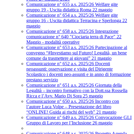
Comunicazione n° 655 a.s. 2025/26 Welfare gite
gruppo 19 - Uscita didattica Roma 22 maggio
Comunicazione n° 654 a.s. 2025/26 Welfare gite
gruppo 16 - Uscita didattica Terracina e Sperlonga 22
maggio
Comunicazione n° 658 a.s. 2025/26 Integrazione
comunicazione n° 640 "Ciociaria terra di Pace" 22
Maggio - modalità operative
Comunicazione n° 653 a.s. 2025/26 Partecipazione al
convegno “#Investiamo sul Futuro! Legalità, un bene
comune da trasmettere ai giovani” 21 maggio
Comunicazione n° 652 a.s. 2025/26 Docenti
neoassunti: osservazione e visita del Dirigente
Scolastico i docenti neo-assunti e in anno di formazione
prestano servizio
Comunicazione n° 651 a.s. 2025/26 Giornata della
Legalità – incontro formativo con la Dott.ssa Rossella
Ricca e l’Avv. Mario Di Sora 25 maggio
Comunicazione n° 650 a.s. 2025/26 Incontro con
l’autore Luca Volpe – Presentazione del libro
“ONLINE! Guida ai rischi del web” 21 maggio
Comunicazione n° 649 a.s. 2025/26 Convocazione GLI
Gruppo di Lavoro per l’Inclusione 26 maggio
Comunicazione n° 648 a.s. 2025/26 Progetto Agenda