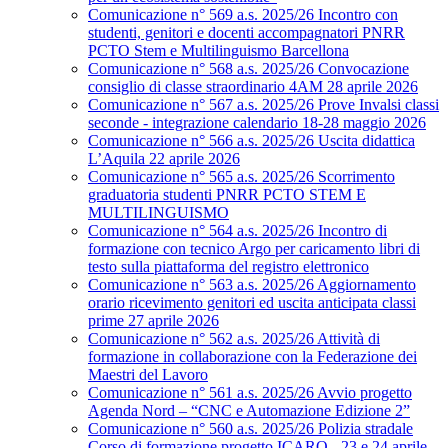
Comunicazione n° 569 a.s. 2025/26 Incontro con
studenti, genitori e docenti accompagnatori PNRR
PCTO Stem e Multilinguismo Barcellona
Comunicazione n° 568 a.s. 2025/26 Convocazione
consiglio di classe straordinario 4AM 28 aprile 2026
Comunicazione n° 567 a.s. 2025/26 Prove Invalsi classi
seconde - integrazione calendario 18-28 maggio 2026
Comunicazione n° 566 a.s. 2025/26 Uscita didattica
L’Aquila 22 aprile 2026
Comunicazione n° 565 a.s. 2025/26 Scorrimento
graduatoria studenti PNRR PCTO STEM E
MULTILINGUISMO
Comunicazione n° 564 a.s. 2025/26 Incontro di
formazione con tecnico Argo per caricamento libri di
testo sulla piattaforma del registro elettronico
Comunicazione n° 563 a.s. 2025/26 Aggiornamento
orario ricevimento genitori ed uscita anticipata classi
prime 27 aprile 2026
Comunicazione n° 562 a.s. 2025/26 Attività di
formazione in collaborazione con la Federazione dei
Maestri del Lavoro
Comunicazione n° 561 a.s. 2025/26 Avvio progetto
Agenda Nord – “CNC e Automazione Edizione 2”
Comunicazione n° 560 a.s. 2025/26 Polizia stradale
Corso di formazione progetto ICARO - 23 e 24 aprile