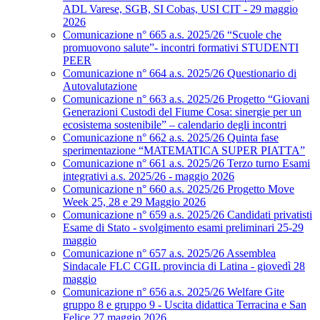
ADL Varese, SGB, SI Cobas, USI CIT - 29 maggio
2026
Comunicazione n° 665 a.s. 2025/26 “Scuole che
promuovono salute”- incontri formativi STUDENTI
PEER
Comunicazione n° 664 a.s. 2025/26 Questionario di
Autovalutazione
Comunicazione n° 663 a.s. 2025/26 Progetto “Giovani
Generazioni Custodi del Fiume Cosa: sinergie per un
ecosistema sostenibile” – calendario degli incontri
Comunicazione n° 662 a.s. 2025/26 Quinta fase
sperimentazione “MATEMATICA SUPER PIATTA”
Comunicazione n° 661 a.s. 2025/26 Terzo turno Esami
integrativi a.s. 2025/26 - maggio 2026
Comunicazione n° 660 a.s. 2025/26 Progetto Move
Week 25, 28 e 29 Maggio 2026
Comunicazione n° 659 a.s. 2025/26 Candidati privatisti
Esame di Stato - svolgimento esami preliminari 25-29
maggio
Comunicazione n° 657 a.s. 2025/26 Assemblea
Sindacale FLC CGIL provincia di Latina - giovedì 28
maggio
Comunicazione n° 656 a.s. 2025/26 Welfare Gite
gruppo 8 e gruppo 9 - Uscita didattica Terracina e San
Felice 27 maggio 2026