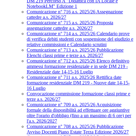
DM 219 Percorso A "Didattica con IA Locale e
NotebookLM" Edizione 1
Comunicazione n° 716 a.s. 2025/26 Assegnazione
cattedre a.s. 2026/27
Comunicazione n° 715 a.s. 2025/26 Proposta
assegnazione cattedre a.s. 2026/27
Comunicazione n° 714 a.s. 2025/26 Calendario prove
di verifica debiti studenti con sospensione del giudizio e
relative commissioni e Calendario scrutini
Comunicazione n° 713 a.s. 2025/26 Pubblicazione
Elenchi classi prime e terze a.s. 2026/27
Comunicazione n° 712 a.s. 2025/26 Elenco definitivo
ammessi formazione residenziale e in sede DM 219 -
Residenziale date 14-15-16 Luglio
Comunicazione n° 711 a.s. 2025/26 Rettifica date
formazione residenziale DM 219 - Nuove date 14-15-
16 Luglio
Convocazione commissione formazione classi prime e
terze a.s. 2026/27
Comunicazione n° 709 a.s. 2025/26 Acquisizione
formale della disponibilità ad effettuare ore aggiuntive
oltre l'orario d'obbligo (fino a un massimo di 6 ore) per
l'a.s. 2026/2027
Comunicazione n° 708 a.s. 2025/26 Pubblicazione
Avviso Docenti Piano Estate Terza Edizione 2026/27