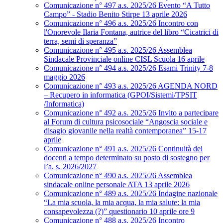
Comunicazione n° 497 a.s. 2025/26 Evento “A Tutto
Campo” - Stadio Benito Stirpe 13 aprile 2026
Comunicazione n° 496 a.s. 2025/26 Incontro con
l'Onorevole Ilaria Fontana, autrice del libro “Cicatrici di
terra, semi di speranza”
Comunicazione n° 495 a.s. 2025/26 Assemblea
Sindacale Provinciale online CISL Scuola 16 aprile
Comunicazione n° 494 a.s. 2025/26 Esami Trinity 7-8
maggio 2026
Comunicazione n° 493 a.s. 2025/26 AGENDA NORD
– Recupero in informatica (GPOI/Sistemi/TPSIT
/Informatica)
Comunicazione n° 492 a.s. 2025/26 Invito a partecipare
al Forum di cultura psicosociale “Angoscia sociale e
disagio giovanile nella realtà contemporanea” 15-17
aprile
Comunicazione n° 491 a.s. 2025/26 Continuità dei
docenti a tempo determinato su posto di sostegno per
l’a. s. 2026/2027
Comunicazione n° 490 a.s. 2025/26 Assemblea
sindacale online personale ATA 13 aprile 2026
Comunicazione n° 489 a.s. 2025/26 Indagine nazionale
“La mia scuola, la mia acqua, la mia salute: la mia
consapevolezza (?)” questionario 10 aprile ore 9
Comunicazione n° 488 a.s. 2025/26 Incontro