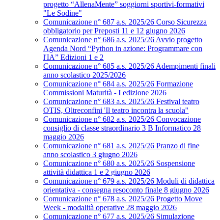
progetto “AllenaMente” soggiorni sportivi‑formativi
"Le Sodine"
Comunicazione n° 687 a.s. 2025/26 Corso Sicurezza
obbligatorio per Preposti 11 e 12 giugno 2026
Comunicazione n° 686 a.s. 2025/26 Avvio progetto
Agenda Nord “Python in azione: Programmare con
l'IA” Edizioni 1 e 2
Comunicazione n° 685 a.s. 2025/26 Adempimenti finali
anno scolastico 2025/2026
Comunicazione n° 684 a.s. 2025/26 Formazione
Commissioni Maturità - I edizione 2026
Comunicazione n° 683 a.s. 2025/26 Festival teatro
OTIS, Oltreconfini 'Il teatro incontra la scuola"
Comunicazione n° 682 a.s. 2025/26 Convocazione
consiglio di classe straordinario 3 B Informatico 28
maggio 2026
Comunicazione n° 681 a.s. 2025/26 Pranzo di fine
anno scolastico 3 giugno 2026
Comunicazione n° 680 a.s. 2025/26 Sospensione
attività didattica 1 e 2 giugno 2026
Comunicazione n° 679 a.s. 2025/26 Moduli di didattica
orientativa - consegna resoconto finale 8 giugno 2026
Comunicazione n° 678 a.s. 2025/26 Progetto Move
Week - modalità operative 28 maggio 2026
Comunicazione n° 677 a.s. 2025/26 Simulazione