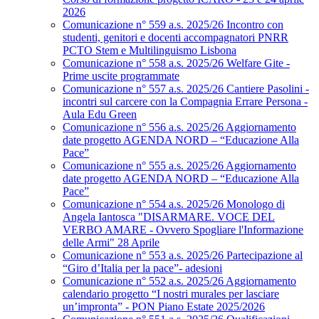
2026
Comunicazione n° 559 a.s. 2025/26 Incontro con
studenti, genitori e docenti accompagnatori PNRR
PCTO Stem e Multilinguismo Lisbona
Comunicazione n° 558 a.s. 2025/26 Welfare Gite -
Prime uscite programmate
Comunicazione n° 557 a.s. 2025/26 Cantiere Pasolini -
incontri sul carcere con la Compagnia Errare Persona -
Aula Edu Green
Comunicazione n° 556 a.s. 2025/26 Aggiornamento
date progetto AGENDA NORD – “Educazione Alla
Pace”
Comunicazione n° 555 a.s. 2025/26 Aggiornamento
date progetto AGENDA NORD – “Educazione Alla
Pace”
Comunicazione n° 554 a.s. 2025/26 Monologo di
Angela Iantosca "DISARMARE. VOCE DEL
VERBO AMARE - Ovvero Spogliare l'Informazione
delle Armi" 28 Aprile
Comunicazione n° 553 a.s. 2025/26 Partecipazione al
“Giro d’Italia per la pace”- adesioni
Comunicazione n° 552 a.s. 2025/26 Aggiornamento
calendario progetto “I nostri murales per lasciare
un’impronta” - PON Piano Estate 2025/2026