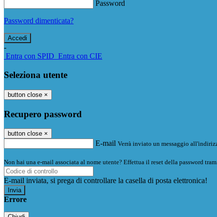
Password
Password dimenticata?
-
Entra con SPID
Entra con CIE
Seleziona utente
button close
×
Recupero password
button close
×
E-mail
Verrà inviato un messaggio all'indirizz
Non hai una e-mail associata al nome utente? Effettua il reset della password tram
E-mail inviata, si prega di controllare la casella di posta elettronica!
Errore
Chiudi