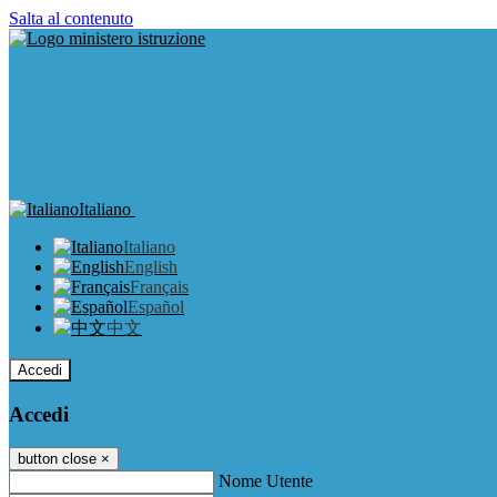
Salta al contenuto
Italiano
Italiano
English
Français
Español
中文
Accedi
Accedi
button close
×
Nome Utente