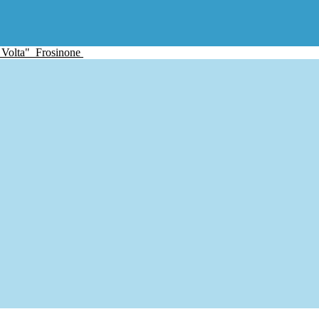
 Volta"
Frosinone