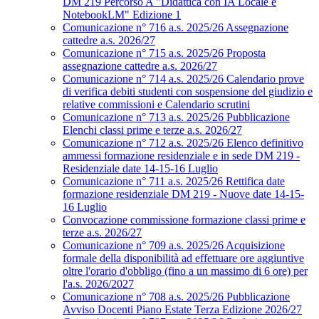
DM 219 Percorso A "Didattica con IA Locale e
NotebookLM" Edizione 1
Comunicazione n° 716 a.s. 2025/26 Assegnazione
cattedre a.s. 2026/27
Comunicazione n° 715 a.s. 2025/26 Proposta
assegnazione cattedre a.s. 2026/27
Comunicazione n° 714 a.s. 2025/26 Calendario prove
di verifica debiti studenti con sospensione del giudizio e
relative commissioni e Calendario scrutini
Comunicazione n° 713 a.s. 2025/26 Pubblicazione
Elenchi classi prime e terze a.s. 2026/27
Comunicazione n° 712 a.s. 2025/26 Elenco definitivo
ammessi formazione residenziale e in sede DM 219 -
Residenziale date 14-15-16 Luglio
Comunicazione n° 711 a.s. 2025/26 Rettifica date
formazione residenziale DM 219 - Nuove date 14-15-
16 Luglio
Convocazione commissione formazione classi prime e
terze a.s. 2026/27
Comunicazione n° 709 a.s. 2025/26 Acquisizione
formale della disponibilità ad effettuare ore aggiuntive
oltre l'orario d'obbligo (fino a un massimo di 6 ore) per
l'a.s. 2026/2027
Comunicazione n° 708 a.s. 2025/26 Pubblicazione
Avviso Docenti Piano Estate Terza Edizione 2026/27