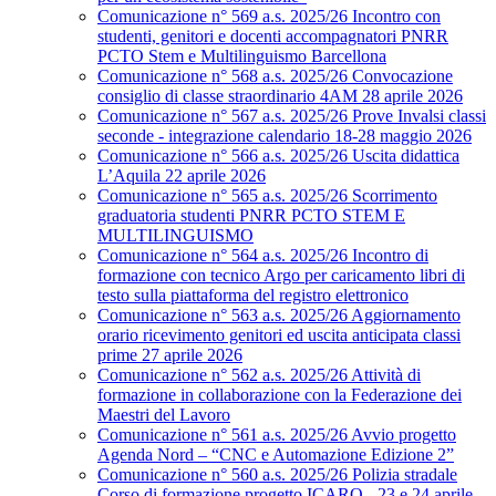
Comunicazione n° 569 a.s. 2025/26 Incontro con
studenti, genitori e docenti accompagnatori PNRR
PCTO Stem e Multilinguismo Barcellona
Comunicazione n° 568 a.s. 2025/26 Convocazione
consiglio di classe straordinario 4AM 28 aprile 2026
Comunicazione n° 567 a.s. 2025/26 Prove Invalsi classi
seconde - integrazione calendario 18-28 maggio 2026
Comunicazione n° 566 a.s. 2025/26 Uscita didattica
L’Aquila 22 aprile 2026
Comunicazione n° 565 a.s. 2025/26 Scorrimento
graduatoria studenti PNRR PCTO STEM E
MULTILINGUISMO
Comunicazione n° 564 a.s. 2025/26 Incontro di
formazione con tecnico Argo per caricamento libri di
testo sulla piattaforma del registro elettronico
Comunicazione n° 563 a.s. 2025/26 Aggiornamento
orario ricevimento genitori ed uscita anticipata classi
prime 27 aprile 2026
Comunicazione n° 562 a.s. 2025/26 Attività di
formazione in collaborazione con la Federazione dei
Maestri del Lavoro
Comunicazione n° 561 a.s. 2025/26 Avvio progetto
Agenda Nord – “CNC e Automazione Edizione 2”
Comunicazione n° 560 a.s. 2025/26 Polizia stradale
Corso di formazione progetto ICARO - 23 e 24 aprile