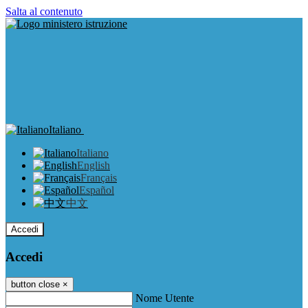
Salta al contenuto
Italiano
Italiano
English
Français
Español
中文
Accedi
Accedi
button close
×
Nome Utente