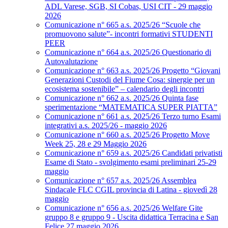
ADL Varese, SGB, SI Cobas, USI CIT - 29 maggio
2026
Comunicazione n° 665 a.s. 2025/26 “Scuole che
promuovono salute”- incontri formativi STUDENTI
PEER
Comunicazione n° 664 a.s. 2025/26 Questionario di
Autovalutazione
Comunicazione n° 663 a.s. 2025/26 Progetto “Giovani
Generazioni Custodi del Fiume Cosa: sinergie per un
ecosistema sostenibile” – calendario degli incontri
Comunicazione n° 662 a.s. 2025/26 Quinta fase
sperimentazione “MATEMATICA SUPER PIATTA”
Comunicazione n° 661 a.s. 2025/26 Terzo turno Esami
integrativi a.s. 2025/26 - maggio 2026
Comunicazione n° 660 a.s. 2025/26 Progetto Move
Week 25, 28 e 29 Maggio 2026
Comunicazione n° 659 a.s. 2025/26 Candidati privatisti
Esame di Stato - svolgimento esami preliminari 25-29
maggio
Comunicazione n° 657 a.s. 2025/26 Assemblea
Sindacale FLC CGIL provincia di Latina - giovedì 28
maggio
Comunicazione n° 656 a.s. 2025/26 Welfare Gite
gruppo 8 e gruppo 9 - Uscita didattica Terracina e San
Felice 27 maggio 2026