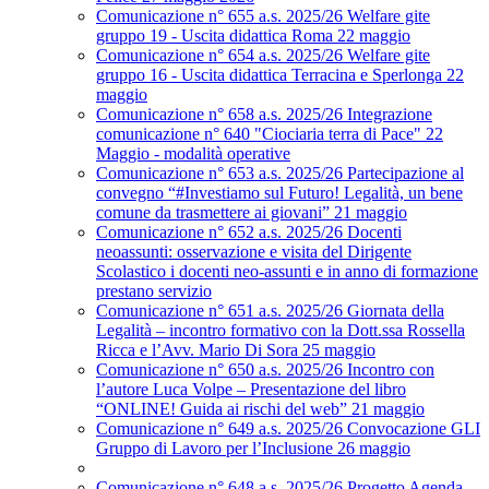
Comunicazione n° 655 a.s. 2025/26 Welfare gite
gruppo 19 - Uscita didattica Roma 22 maggio
Comunicazione n° 654 a.s. 2025/26 Welfare gite
gruppo 16 - Uscita didattica Terracina e Sperlonga 22
maggio
Comunicazione n° 658 a.s. 2025/26 Integrazione
comunicazione n° 640 "Ciociaria terra di Pace" 22
Maggio - modalità operative
Comunicazione n° 653 a.s. 2025/26 Partecipazione al
convegno “#Investiamo sul Futuro! Legalità, un bene
comune da trasmettere ai giovani” 21 maggio
Comunicazione n° 652 a.s. 2025/26 Docenti
neoassunti: osservazione e visita del Dirigente
Scolastico i docenti neo-assunti e in anno di formazione
prestano servizio
Comunicazione n° 651 a.s. 2025/26 Giornata della
Legalità – incontro formativo con la Dott.ssa Rossella
Ricca e l’Avv. Mario Di Sora 25 maggio
Comunicazione n° 650 a.s. 2025/26 Incontro con
l’autore Luca Volpe – Presentazione del libro
“ONLINE! Guida ai rischi del web” 21 maggio
Comunicazione n° 649 a.s. 2025/26 Convocazione GLI
Gruppo di Lavoro per l’Inclusione 26 maggio
Comunicazione n° 648 a.s. 2025/26 Progetto Agenda