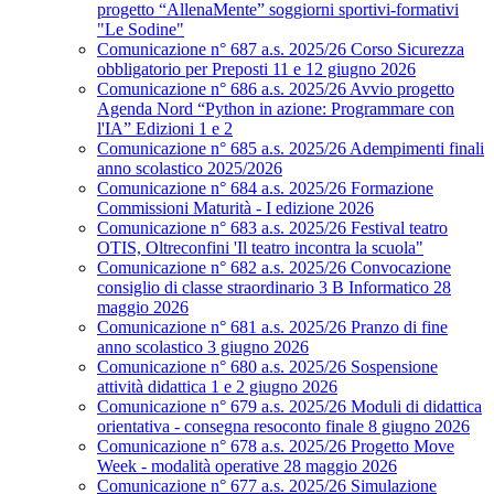
progetto “AllenaMente” soggiorni sportivi‑formativi
"Le Sodine"
Comunicazione n° 687 a.s. 2025/26 Corso Sicurezza
obbligatorio per Preposti 11 e 12 giugno 2026
Comunicazione n° 686 a.s. 2025/26 Avvio progetto
Agenda Nord “Python in azione: Programmare con
l'IA” Edizioni 1 e 2
Comunicazione n° 685 a.s. 2025/26 Adempimenti finali
anno scolastico 2025/2026
Comunicazione n° 684 a.s. 2025/26 Formazione
Commissioni Maturità - I edizione 2026
Comunicazione n° 683 a.s. 2025/26 Festival teatro
OTIS, Oltreconfini 'Il teatro incontra la scuola"
Comunicazione n° 682 a.s. 2025/26 Convocazione
consiglio di classe straordinario 3 B Informatico 28
maggio 2026
Comunicazione n° 681 a.s. 2025/26 Pranzo di fine
anno scolastico 3 giugno 2026
Comunicazione n° 680 a.s. 2025/26 Sospensione
attività didattica 1 e 2 giugno 2026
Comunicazione n° 679 a.s. 2025/26 Moduli di didattica
orientativa - consegna resoconto finale 8 giugno 2026
Comunicazione n° 678 a.s. 2025/26 Progetto Move
Week - modalità operative 28 maggio 2026
Comunicazione n° 677 a.s. 2025/26 Simulazione