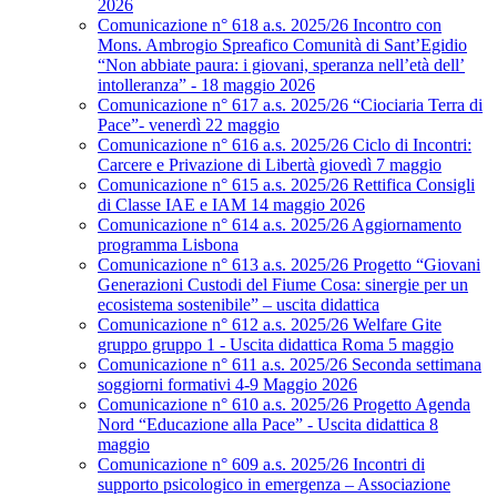
2026
Comunicazione n° 618 a.s. 2025/26 Incontro con
Mons. Ambrogio Spreafico Comunità di Sant’Egidio
“Non abbiate paura: i giovani, speranza nell’età dell’
intolleranza” - 18 maggio 2026
Comunicazione n° 617 a.s. 2025/26 “Ciociaria Terra di
Pace”- venerdì 22 maggio
Comunicazione n° 616 a.s. 2025/26 Ciclo di Incontri:
Carcere e Privazione di Libertà giovedì 7 maggio
Comunicazione n° 615 a.s. 2025/26 Rettifica Consigli
di Classe IAE e IAM 14 maggio 2026
Comunicazione n° 614 a.s. 2025/26 Aggiornamento
programma Lisbona
Comunicazione n° 613 a.s. 2025/26 Progetto “Giovani
Generazioni Custodi del Fiume Cosa: sinergie per un
ecosistema sostenibile” – uscita didattica
Comunicazione n° 612 a.s. 2025/26 Welfare Gite
gruppo gruppo 1 - Uscita didattica Roma 5 maggio
Comunicazione n° 611 a.s. 2025/26 Seconda settimana
soggiorni formativi 4-9 Maggio 2026
Comunicazione n° 610 a.s. 2025/26 Progetto Agenda
Nord “Educazione alla Pace” - Uscita didattica 8
maggio
Comunicazione n° 609 a.s. 2025/26 Incontri di
supporto psicologico in emergenza – Associazione