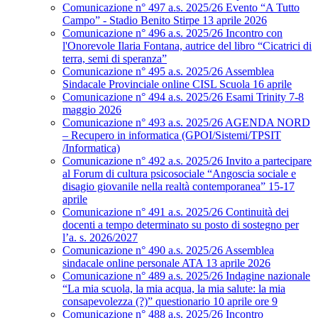
Comunicazione n° 497 a.s. 2025/26 Evento “A Tutto
Campo” - Stadio Benito Stirpe 13 aprile 2026
Comunicazione n° 496 a.s. 2025/26 Incontro con
l'Onorevole Ilaria Fontana, autrice del libro “Cicatrici di
terra, semi di speranza”
Comunicazione n° 495 a.s. 2025/26 Assemblea
Sindacale Provinciale online CISL Scuola 16 aprile
Comunicazione n° 494 a.s. 2025/26 Esami Trinity 7-8
maggio 2026
Comunicazione n° 493 a.s. 2025/26 AGENDA NORD
– Recupero in informatica (GPOI/Sistemi/TPSIT
/Informatica)
Comunicazione n° 492 a.s. 2025/26 Invito a partecipare
al Forum di cultura psicosociale “Angoscia sociale e
disagio giovanile nella realtà contemporanea” 15-17
aprile
Comunicazione n° 491 a.s. 2025/26 Continuità dei
docenti a tempo determinato su posto di sostegno per
l’a. s. 2026/2027
Comunicazione n° 490 a.s. 2025/26 Assemblea
sindacale online personale ATA 13 aprile 2026
Comunicazione n° 489 a.s. 2025/26 Indagine nazionale
“La mia scuola, la mia acqua, la mia salute: la mia
consapevolezza (?)” questionario 10 aprile ore 9
Comunicazione n° 488 a.s. 2025/26 Incontro