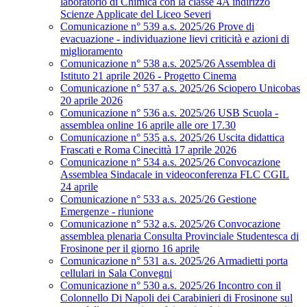
laboratorio di Chimica con la classe 4A indirizzo
Scienze Applicate del Liceo Severi
Comunicazione n° 539 a.s. 2025/26 Prove di
evacuazione - individuazione lievi criticità e azioni di
miglioramento
Comunicazione n° 538 a.s. 2025/26 Assemblea di
Istituto 21 aprile 2026 - Progetto Cinema
Comunicazione n° 537 a.s. 2025/26 Sciopero Unicobas
20 aprile 2026
Comunicazione n° 536 a.s. 2025/26 USB Scuola -
assemblea online 16 aprile alle ore 17.30
Comunicazione n° 535 a.s. 2025/26 Uscita didattica
Frascati e Roma Cinecittà 17 aprile 2026
Comunicazione n° 534 a.s. 2025/26 Convocazione
Assemblea Sindacale in videoconferenza FLC CGIL
24 aprile
Comunicazione n° 533 a.s. 2025/26 Gestione
Emergenze - riunione
Comunicazione n° 532 a.s. 2025/26 Convocazione
assemblea plenaria Consulta Provinciale Studentesca di
Frosinone per il giorno 16 aprile
Comunicazione n° 531 a.s. 2025/26 Armadietti porta
cellulari in Sala Convegni
Comunicazione n° 530 a.s. 2025/26 Incontro con il
Colonnello Di Napoli dei Carabinieri di Frosinone sul