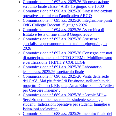
Comunicazione n° 697 a.s. 2025/26 Riconvocazione
scrutinio finale classe 4A BS 15 giugno ore 10:00
Comunicazione n° 696 a.s. 2025/26 Sintesi indicazioni
operative scrutini con l’applicativo ARGO
Comunicazione n° 695 a.s. 2025/26 Integrazione punti
OdG Collegio Docenti 15 giugno 2026
Comunicazione n° 694 a.s. 2025/26 Assemblea di
Istituto e festa di fine anno 8 Giugno 2026
Comunicazione n° 693 a.s. 2025/26 Assistenza
specialistica per supporto allo studio - giugno/luglio
2026
Comunicazione n° 692 a.s. 2025/26 Consegna attestati
di partecipazione corsi PCTO STEM e Multilinguismo
e certificazione TRINITY COLLEGE
Comunicazione n° 691 a.s. 2025/26 Laboratorio
teatrale a.s. 2025/26, spettacolo finale
Comunicazione n° 690 a.s. 2025/26 Visita della sede
del CAV ‘Mai più ferite’ di Frosinone, nell’ambito del
progetto ‘Conosci, Rispetta, Ama: Educazione Affettiva
per Crescere Insieme’ .
Comunicazione n° 689 a.s. 2025/26 “AscoltaMI” –
Servizio per il benessere delle studentesse e degli
studenti. Indicazioni operative per studenti, famiglie e
Istituzioni scolastiche.
Comunicazione n° 688 a.s. 2025/26 Incontro finale del