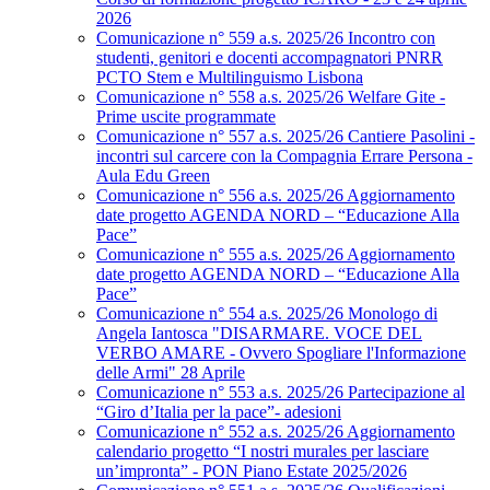
2026
Comunicazione n° 559 a.s. 2025/26 Incontro con
studenti, genitori e docenti accompagnatori PNRR
PCTO Stem e Multilinguismo Lisbona
Comunicazione n° 558 a.s. 2025/26 Welfare Gite -
Prime uscite programmate
Comunicazione n° 557 a.s. 2025/26 Cantiere Pasolini -
incontri sul carcere con la Compagnia Errare Persona -
Aula Edu Green
Comunicazione n° 556 a.s. 2025/26 Aggiornamento
date progetto AGENDA NORD – “Educazione Alla
Pace”
Comunicazione n° 555 a.s. 2025/26 Aggiornamento
date progetto AGENDA NORD – “Educazione Alla
Pace”
Comunicazione n° 554 a.s. 2025/26 Monologo di
Angela Iantosca "DISARMARE. VOCE DEL
VERBO AMARE - Ovvero Spogliare l'Informazione
delle Armi" 28 Aprile
Comunicazione n° 553 a.s. 2025/26 Partecipazione al
“Giro d’Italia per la pace”- adesioni
Comunicazione n° 552 a.s. 2025/26 Aggiornamento
calendario progetto “I nostri murales per lasciare
un’impronta” - PON Piano Estate 2025/2026