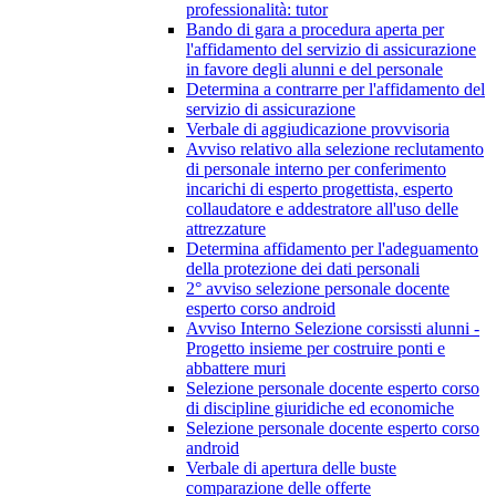
professionalità: tutor
Bando di gara a procedura aperta per
l'affidamento del servizio di assicurazione
in favore degli alunni e del personale
Determina a contrarre per l'affidamento del
servizio di assicurazione
Verbale di aggiudicazione provvisoria
Avviso relativo alla selezione reclutamento
di personale interno per conferimento
incarichi di esperto progettista, esperto
collaudatore e addestratore all'uso delle
attrezzature
Determina affidamento per l'adeguamento
della protezione dei dati personali
2° avviso selezione personale docente
esperto corso android
Avviso Interno Selezione corsissti alunni -
Progetto insieme per costruire ponti e
abbattere muri
Selezione personale docente esperto corso
di discipline giuridiche ed economiche
Selezione personale docente esperto corso
android
Verbale di apertura delle buste
comparazione delle offerte