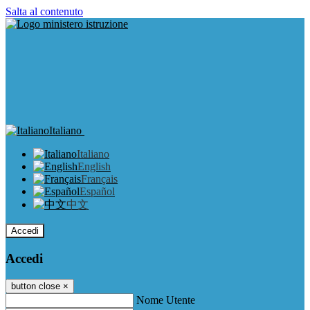
Salta al contenuto
Italiano
Italiano
English
Français
Español
中文
Accedi
Accedi
button close
×
Nome Utente