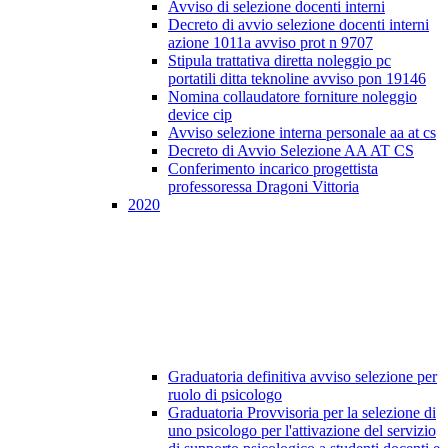
Avviso di selezione docenti interni
Decreto di avvio selezione docenti interni
azione 1011a avviso prot n 9707
Stipula trattativa diretta noleggio pc
portatili ditta teknoline avviso pon 19146
Nomina collaudatore forniture noleggio
device cip
Avviso selezione interna personale aa at cs
Decreto di Avvio Selezione AA AT CS
Conferimento incarico progettista
professoressa Dragoni Vittoria
2020
Graduatoria definitiva avviso selezione per
ruolo di psicologo
Graduatoria Provvisoria per la selezione di
uno psicologo per l'attivazione del servizio