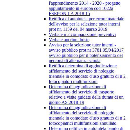
l'apprendimento 2014 - 2020 - progetto
appuntamento in europa cod 1022a
FSEPON LA 2018 15
Rettifica di autotutela per errore materiale
dell'avviso per la selezione tutor interni
prot nr. 1159 del 04 marzo 2019
Verbale n 2 comparazione preventivi
Verbale apertura buste
Avviso per la selezione tutor interni -
avviso pubblico prot nr 3781 05/04/2017
avviso pubblico per il potenziamento del
percorsi di alternanza scuola
Rettifica determina di aggiudicazione
affidamento del servizio di noleggio
triennale in comodato d'uso gratuito di n 2
fotocopiatori multifunzioni
Determina di aggiudicazione di
affidamento del servizio di trasporto
relativo a visite guidate della durata di un
giorno AS 2018-19
Determina di aggiudicazione di
affidamento del servizio di noleggio
triennale in comodato d'uso gratuito di n 2
fotocopiatrici multifunzioni annullato
Determina rettifica in autotutela bando di