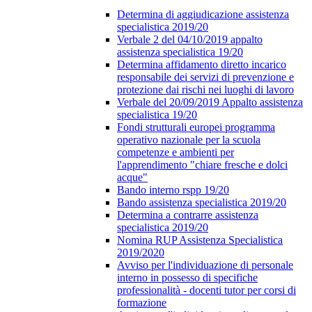
Determina di aggiudicazione assistenza
specialistica 2019/20
Verbale 2 del 04/10/2019 appalto
assistenza specialistica 19/20
Determina affidamento diretto incarico
responsabile dei servizi di prevenzione e
protezione dai rischi nei luoghi di lavoro
Verbale del 20/09/2019 Appalto assistenza
specialistica 19/20
Fondi strutturali europei programma
operativo nazionale per la scuola
competenze e ambienti per
l'apprendimento "chiare fresche e dolci
acque"
Bando interno rspp 19/20
Bando assistenza specialistica 2019/20
Determina a contrarre assistenza
specialistica 2019/20
Nomina RUP Assistenza Specialistica
2019/2020
Avviso per l'individuazione di personale
interno in possesso di specifiche
professionalità - docenti tutor per corsi di
formazione