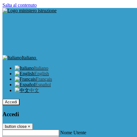
Salta al contenuto
Italiano
Italiano
English
Français
Español
中文
Accedi
Accedi
button close
×
Nome Utente