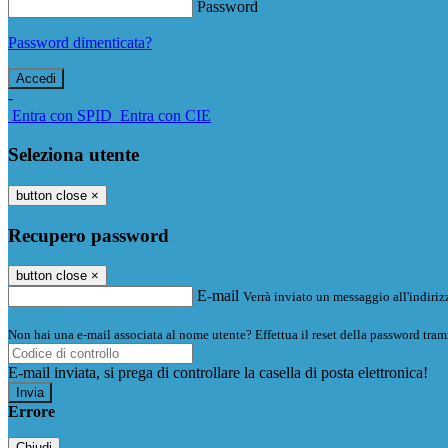
Password
Password dimenticata?
-
Entra con SPID
Entra con CIE
Seleziona utente
button close
×
Recupero password
button close
×
E-mail
Verrà inviato un messaggio all'indirizz
Non hai una e-mail associata al nome utente? Effettua il reset della password tram
E-mail inviata, si prega di controllare la casella di posta elettronica!
Errore
Chiudi