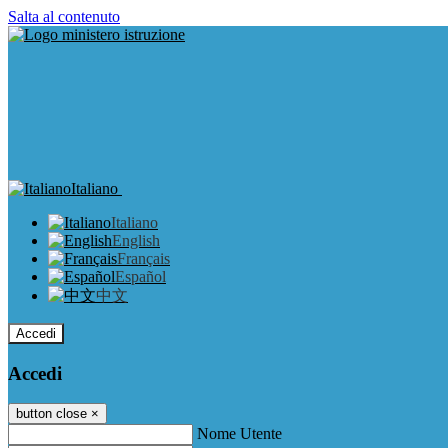
Salta al contenuto
Italiano
Italiano
English
Français
Español
中文
Accedi
Accedi
button close
×
Nome Utente