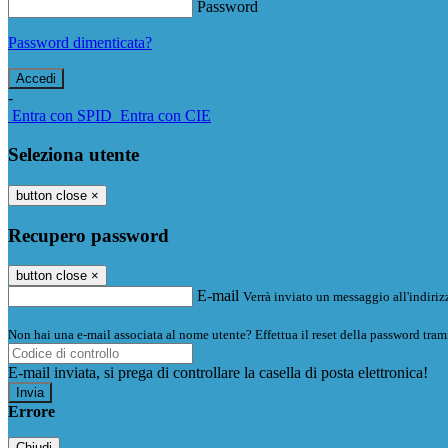
Password
Password dimenticata?
-
Entra con SPID
Entra con CIE
Seleziona utente
button close
×
Recupero password
button close
×
E-mail
Verrà inviato un messaggio all'indirizz
Non hai una e-mail associata al nome utente? Effettua il reset della password tram
E-mail inviata, si prega di controllare la casella di posta elettronica!
Errore
Chiudi