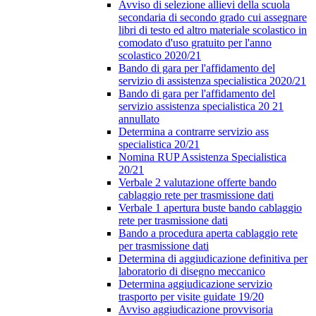
Avviso di selezione allievi della scuola
secondaria di secondo grado cui assegnare
libri di testo ed altro materiale scolastico in
comodato d'uso gratuito per l'anno
scolastico 2020/21
Bando di gara per l'affidamento del
servizio di assistenza specialistica 2020/21
Bando di gara per l'affidamento del
servizio assistenza specialistica 20 21
annullato
Determina a contrarre servizio ass
specialistica 20/21
Nomina RUP Assistenza Specialistica
20/21
Verbale 2 valutazione offerte bando
cablaggio rete per trasmissione dati
Verbale 1 apertura buste bando cablaggio
rete per trasmissione dati
Bando a procedura aperta cablaggio rete
per trasmissione dati
Determina di aggiudicazione definitiva per
laboratorio di disegno meccanico
Determina aggiudicazione servizio
trasporto per visite guidate 19/20
Avviso aggiudicazione provvisoria