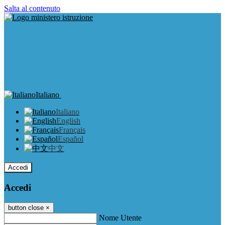
Salta al contenuto
Italiano
Italiano
English
Français
Español
中文
Accedi
Accedi
button close
×
Nome Utente