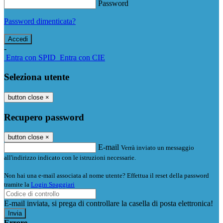
Password
Password dimenticata?
-
Entra con SPID
Entra con CIE
Seleziona utente
button close
×
Recupero password
button close
×
E-mail
Verrà inviato un messaggio
all'indirizzo indicato con le istruzioni necessarie.
Non hai una e-mail associata al nome utente? Effettua il reset della password
tramite la
Login Spaggiari
E-mail inviata, si prega di controllare la casella di posta elettronica!
Errore