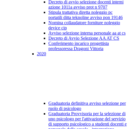
Decreto di avvio selezione docenti interni
azione 1011a avviso prot n 9707
Stipula trattativa diretta noleggio pc
portatili ditta teknoline avviso pon 19146
Nomina collaudatore forniture noleggio
device cip
Avviso selezione interna personale aa at cs
Decreto di Avvio Selezione AA AT CS
Conferimento incarico progettista
professoressa Dragoni Vittoria
2020
Graduatoria definitiva avviso selezione per
ruolo di psicologo
Graduatoria Provvisoria per la selezione di
uno psicologo per l'attivazione del servizio
di supporto psicologico a studenti docenti e