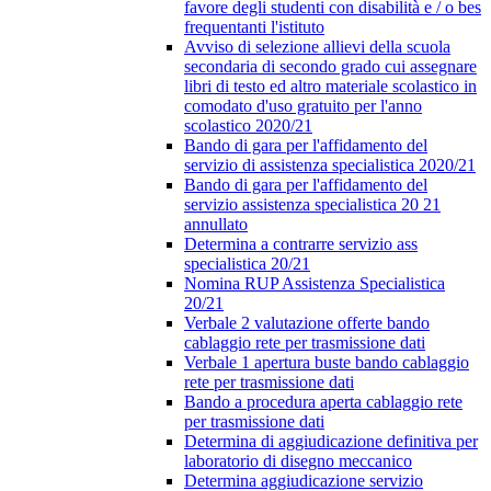
favore degli studenti con disabilità e / o bes
frequentanti l'istituto
Avviso di selezione allievi della scuola
secondaria di secondo grado cui assegnare
libri di testo ed altro materiale scolastico in
comodato d'uso gratuito per l'anno
scolastico 2020/21
Bando di gara per l'affidamento del
servizio di assistenza specialistica 2020/21
Bando di gara per l'affidamento del
servizio assistenza specialistica 20 21
annullato
Determina a contrarre servizio ass
specialistica 20/21
Nomina RUP Assistenza Specialistica
20/21
Verbale 2 valutazione offerte bando
cablaggio rete per trasmissione dati
Verbale 1 apertura buste bando cablaggio
rete per trasmissione dati
Bando a procedura aperta cablaggio rete
per trasmissione dati
Determina di aggiudicazione definitiva per
laboratorio di disegno meccanico
Determina aggiudicazione servizio