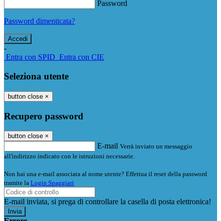
Password
Password dimenticata?
-
Entra con SPID
Entra con CIE
Seleziona utente
button close
×
Recupero password
button close
×
E-mail
Verrà inviato un messaggio
all'indirizzo indicato con le istruzioni necessarie.
Non hai una e-mail associata al nome utente? Effettua il reset della password
tramite la
Login Spaggiari
E-mail inviata, si prega di controllare la casella di posta elettronica!
Errore