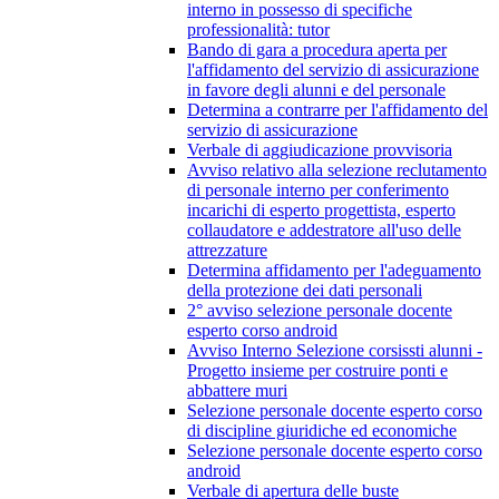
interno in possesso di specifiche
professionalità: tutor
Bando di gara a procedura aperta per
l'affidamento del servizio di assicurazione
in favore degli alunni e del personale
Determina a contrarre per l'affidamento del
servizio di assicurazione
Verbale di aggiudicazione provvisoria
Avviso relativo alla selezione reclutamento
di personale interno per conferimento
incarichi di esperto progettista, esperto
collaudatore e addestratore all'uso delle
attrezzature
Determina affidamento per l'adeguamento
della protezione dei dati personali
2° avviso selezione personale docente
esperto corso android
Avviso Interno Selezione corsissti alunni -
Progetto insieme per costruire ponti e
abbattere muri
Selezione personale docente esperto corso
di discipline giuridiche ed economiche
Selezione personale docente esperto corso
android
Verbale di apertura delle buste