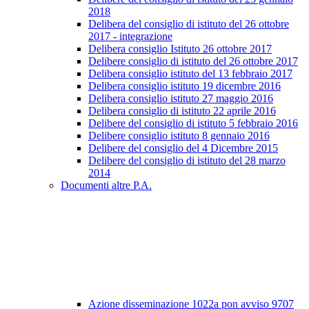
2018
Delibera del consiglio di istituto del 26 ottobre
2017 - integrazione
Delibera consiglio Istituto 26 ottobre 2017
Delibere consiglio di istituto del 26 ottobre 2017
Delibera consiglio istituto del 13 febbraio 2017
Delibera consiglio istituto 19 dicembre 2016
Delibera consiglio istituto 27 maggio 2016
Delibera consiglio di istituto 22 aprile 2016
Delibere del consiglio di istituto 5 febbraio 2016
Delibere consiglio istituto 8 gennaio 2016
Delibere del consiglio del 4 Dicembre 2015
Delibere del consiglio di istituto del 28 marzo
2014
Documenti altre P.A.
Azione disseminazione 1022a pon avviso 9707