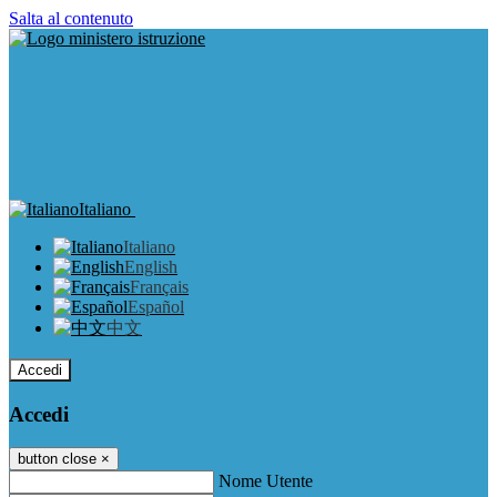
Salta al contenuto
Italiano
Italiano
English
Français
Español
中文
Accedi
Accedi
button close
×
Nome Utente