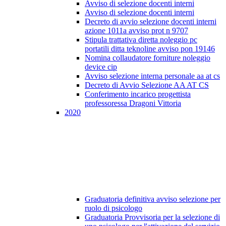
Avviso di selezione docenti interni
Avviso di selezione docenti interni
Decreto di avvio selezione docenti interni
azione 1011a avviso prot n 9707
Stipula trattativa diretta noleggio pc
portatili ditta teknoline avviso pon 19146
Nomina collaudatore forniture noleggio
device cip
Avviso selezione interna personale aa at cs
Decreto di Avvio Selezione AA AT CS
Conferimento incarico progettista
professoressa Dragoni Vittoria
2020
Graduatoria definitiva avviso selezione per
ruolo di psicologo
Graduatoria Provvisoria per la selezione di