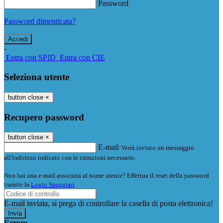
Password
Password dimenticata?
-
Entra con SPID
Entra con CIE
Seleziona utente
button close
×
Recupero password
button close
×
E-mail
Verrà inviato un messaggio
all'indirizzo indicato con le istruzioni necessarie.
Non hai una e-mail associata al nome utente? Effettua il reset della password
tramite la
Login Spaggiari
E-mail inviata, si prega di controllare la casella di posta elettronica!
Errore