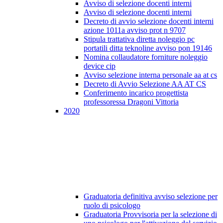
Avviso di selezione docenti interni
Avviso di selezione docenti interni
Decreto di avvio selezione docenti interni
azione 1011a avviso prot n 9707
Stipula trattativa diretta noleggio pc
portatili ditta teknoline avviso pon 19146
Nomina collaudatore forniture noleggio
device cip
Avviso selezione interna personale aa at cs
Decreto di Avvio Selezione AA AT CS
Conferimento incarico progettista
professoressa Dragoni Vittoria
2020
Graduatoria definitiva avviso selezione per
ruolo di psicologo
Graduatoria Provvisoria per la selezione di