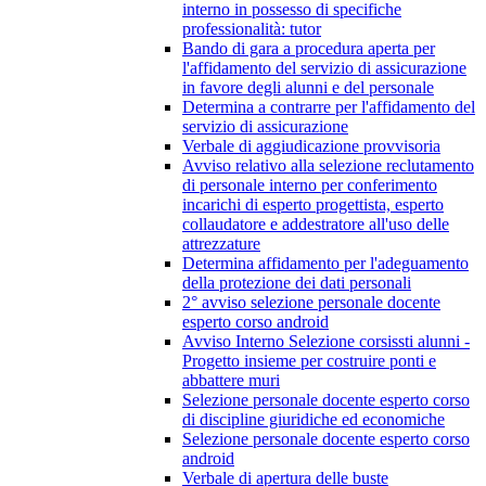
interno in possesso di specifiche
professionalità: tutor
Bando di gara a procedura aperta per
l'affidamento del servizio di assicurazione
in favore degli alunni e del personale
Determina a contrarre per l'affidamento del
servizio di assicurazione
Verbale di aggiudicazione provvisoria
Avviso relativo alla selezione reclutamento
di personale interno per conferimento
incarichi di esperto progettista, esperto
collaudatore e addestratore all'uso delle
attrezzature
Determina affidamento per l'adeguamento
della protezione dei dati personali
2° avviso selezione personale docente
esperto corso android
Avviso Interno Selezione corsissti alunni -
Progetto insieme per costruire ponti e
abbattere muri
Selezione personale docente esperto corso
di discipline giuridiche ed economiche
Selezione personale docente esperto corso
android
Verbale di apertura delle buste