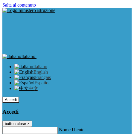
Salta al contenuto
Italiano
Italiano
English
Français
Español
中文
Accedi
Accedi
button close
×
Nome Utente