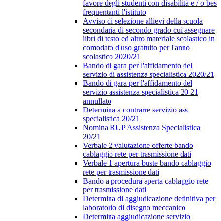
favore degli studenti con disabilità e / o bes
frequentanti l'istituto
Avviso di selezione allievi della scuola
secondaria di secondo grado cui assegnare
libri di testo ed altro materiale scolastico in
comodato d'uso gratuito per l'anno
scolastico 2020/21
Bando di gara per l'affidamento del
servizio di assistenza specialistica 2020/21
Bando di gara per l'affidamento del
servizio assistenza specialistica 20 21
annullato
Determina a contrarre servizio ass
specialistica 20/21
Nomina RUP Assistenza Specialistica
20/21
Verbale 2 valutazione offerte bando
cablaggio rete per trasmissione dati
Verbale 1 apertura buste bando cablaggio
rete per trasmissione dati
Bando a procedura aperta cablaggio rete
per trasmissione dati
Determina di aggiudicazione definitiva per
laboratorio di disegno meccanico
Determina aggiudicazione servizio