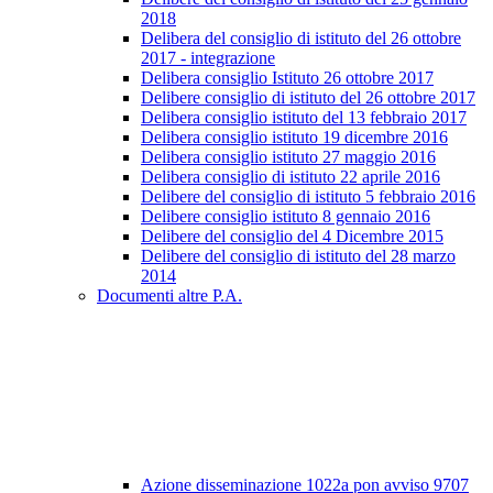
2018
Delibera del consiglio di istituto del 26 ottobre
2017 - integrazione
Delibera consiglio Istituto 26 ottobre 2017
Delibere consiglio di istituto del 26 ottobre 2017
Delibera consiglio istituto del 13 febbraio 2017
Delibera consiglio istituto 19 dicembre 2016
Delibera consiglio istituto 27 maggio 2016
Delibera consiglio di istituto 22 aprile 2016
Delibere del consiglio di istituto 5 febbraio 2016
Delibere consiglio istituto 8 gennaio 2016
Delibere del consiglio del 4 Dicembre 2015
Delibere del consiglio di istituto del 28 marzo
2014
Documenti altre P.A.
Azione disseminazione 1022a pon avviso 9707