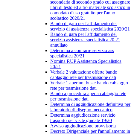
secondaria di secondo grado cui assegnare
libri di testo ed altro materiale scolastico in
comodato d'uso gratuito per l'anno
scolastico 2020/21
Bando di gara per l'affidamento del
servizio di assistenza specialistica 2020/21
Bando di gara per l'affidamento del
servizio assistenza specialistica 20 21
annullato
Determina a contrarre servizio ass
specialistica 20/21
Nomina RUP Assistenza Specialistica
20/21
Verbale 2 valutazione offerte bando
cablaggio rete per trasmissione dati
Verbale 1 apertura buste bando cablaggio
rete per trasmissione dati
Bando a procedura aperta cablaggio rete
per trasmissione dati
Determina di aggiudicazione definitiva per
laboratorio di disegno meccanico
Determina aggiudicazione servizio
trasporto per visite guidate 19/20
Avviso aggiudicazione provvisoria
Decreto Dirigenziale per l'annullamento in