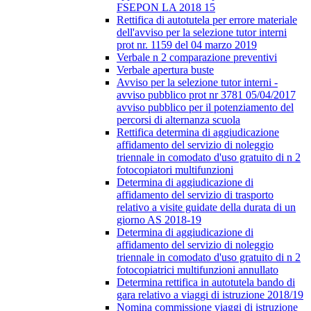
FSEPON LA 2018 15
Rettifica di autotutela per errore materiale
dell'avviso per la selezione tutor interni
prot nr. 1159 del 04 marzo 2019
Verbale n 2 comparazione preventivi
Verbale apertura buste
Avviso per la selezione tutor interni -
avviso pubblico prot nr 3781 05/04/2017
avviso pubblico per il potenziamento del
percorsi di alternanza scuola
Rettifica determina di aggiudicazione
affidamento del servizio di noleggio
triennale in comodato d'uso gratuito di n 2
fotocopiatori multifunzioni
Determina di aggiudicazione di
affidamento del servizio di trasporto
relativo a visite guidate della durata di un
giorno AS 2018-19
Determina di aggiudicazione di
affidamento del servizio di noleggio
triennale in comodato d'uso gratuito di n 2
fotocopiatrici multifunzioni annullato
Determina rettifica in autotutela bando di
gara relativo a viaggi di istruzione 2018/19
Nomina commissione viaggi di istruzione