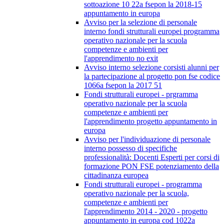
sottoazione 10 22a fsepon la 2018-15
appuntamento in europa
Avviso per la selezione di personale
interno fondi strutturali europei programma
operativo nazionale per la scuola
competenze e ambienti per
l'apprendimento no exit
Avviso interno selezione corsisti alunni per
la partecipazione al progetto pon fse codice
1066a fsepon la 2017 51
Fondi strutturali europei - prgramma
operativo nazionale per la scuola
competenze e ambienti per
l'apprendimento progetto appuntamento in
europa
Avviso per l'individuazione di personale
interno possesso di specifiche
professionalità: Docenti Esperti per corsi di
formazione PON FSE potenziamento della
cittadinanza europea
Fondi strutturali europei - programma
operativo nazionale per la scuola,
competenze e ambienti per
l'apprendimento 2014 - 2020 - progetto
appuntamento in europa cod 1022a