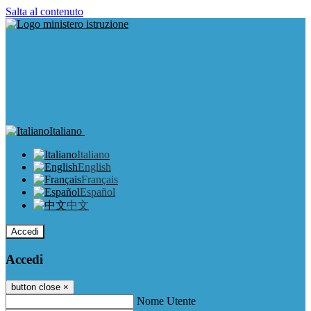
Salta al contenuto
Italiano
Italiano
English
Français
Español
中文
Accedi
Accedi
button close
×
Nome Utente