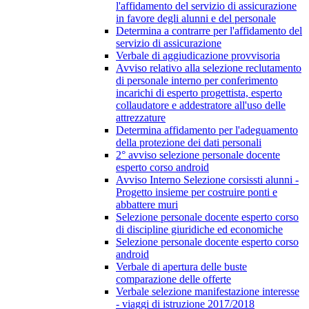
l'affidamento del servizio di assicurazione
in favore degli alunni e del personale
Determina a contrarre per l'affidamento del
servizio di assicurazione
Verbale di aggiudicazione provvisoria
Avviso relativo alla selezione reclutamento
di personale interno per conferimento
incarichi di esperto progettista, esperto
collaudatore e addestratore all'uso delle
attrezzature
Determina affidamento per l'adeguamento
della protezione dei dati personali
2° avviso selezione personale docente
esperto corso android
Avviso Interno Selezione corsissti alunni -
Progetto insieme per costruire ponti e
abbattere muri
Selezione personale docente esperto corso
di discipline giuridiche ed economiche
Selezione personale docente esperto corso
android
Verbale di apertura delle buste
comparazione delle offerte
Verbale selezione manifestazione interesse
- viaggi di istruzione 2017/2018