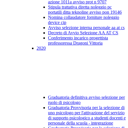
azione 1011a avviso prot n 9707
Stipula trattativa diretta noleggio pc
portatili ditta teknoline avviso pon 19146
Nomina collaudatore forniture noleggio
device cip
Avviso selezione interna personale aa at cs
Decreto di Avvio Selezione AA AT CS
Conferimento incarico progettista
professoressa Dragoni Vittoria
2020
Graduatoria definitiva avviso selezione per
ruolo di psicologo
Graduatoria Provvisoria per la selezione di
uno psicologo per l'attivazione del servizio
di supporto psicologico a studenti docenti e
personale della scuola - integrazione