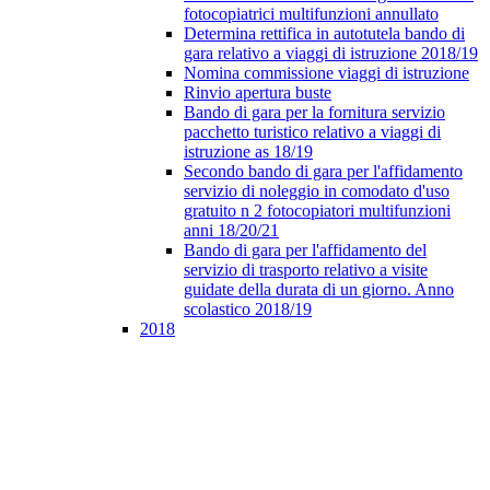
fotocopiatrici multifunzioni annullato
Determina rettifica in autotutela bando di
gara relativo a viaggi di istruzione 2018/19
Nomina commissione viaggi di istruzione
Rinvio apertura buste
Bando di gara per la fornitura servizio
pacchetto turistico relativo a viaggi di
istruzione as 18/19
Secondo bando di gara per l'affidamento
servizio di noleggio in comodato d'uso
gratuito n 2 fotocopiatori multifunzioni
anni 18/20/21
Bando di gara per l'affidamento del
servizio di trasporto relativo a visite
guidate della durata di un giorno. Anno
scolastico 2018/19
2018