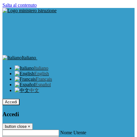
Salta al contenuto
Italiano
Italiano
English
Français
Español
中文
Accedi
Accedi
button close
×
Nome Utente