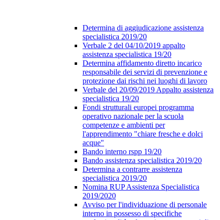
Determina di aggiudicazione assistenza
specialistica 2019/20
Verbale 2 del 04/10/2019 appalto
assistenza specialistica 19/20
Determina affidamento diretto incarico
responsabile dei servizi di prevenzione e
protezione dai rischi nei luoghi di lavoro
Verbale del 20/09/2019 Appalto assistenza
specialistica 19/20
Fondi strutturali europei programma
operativo nazionale per la scuola
competenze e ambienti per
l'apprendimento "chiare fresche e dolci
acque"
Bando interno rspp 19/20
Bando assistenza specialistica 2019/20
Determina a contrarre assistenza
specialistica 2019/20
Nomina RUP Assistenza Specialistica
2019/2020
Avviso per l'individuazione di personale
interno in possesso di specifiche