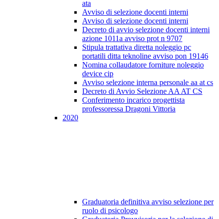
ata
Avviso di selezione docenti interni
Avviso di selezione docenti interni
Decreto di avvio selezione docenti interni
azione 1011a avviso prot n 9707
Stipula trattativa diretta noleggio pc
portatili ditta teknoline avviso pon 19146
Nomina collaudatore forniture noleggio
device cip
Avviso selezione interna personale aa at cs
Decreto di Avvio Selezione AA AT CS
Conferimento incarico progettista
professoressa Dragoni Vittoria
2020
Graduatoria definitiva avviso selezione per
ruolo di psicologo