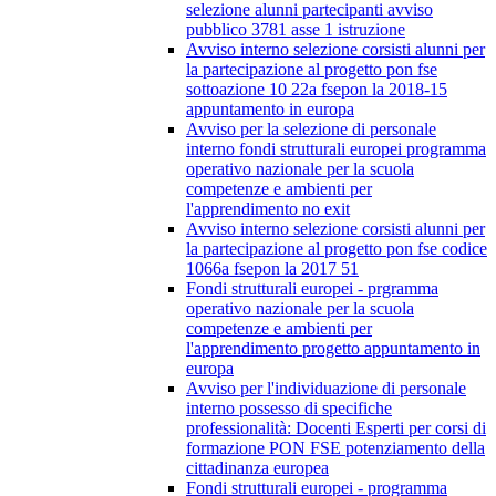
selezione alunni partecipanti avviso
pubblico 3781 asse 1 istruzione
Avviso interno selezione corsisti alunni per
la partecipazione al progetto pon fse
sottoazione 10 22a fsepon la 2018-15
appuntamento in europa
Avviso per la selezione di personale
interno fondi strutturali europei programma
operativo nazionale per la scuola
competenze e ambienti per
l'apprendimento no exit
Avviso interno selezione corsisti alunni per
la partecipazione al progetto pon fse codice
1066a fsepon la 2017 51
Fondi strutturali europei - prgramma
operativo nazionale per la scuola
competenze e ambienti per
l'apprendimento progetto appuntamento in
europa
Avviso per l'individuazione di personale
interno possesso di specifiche
professionalità: Docenti Esperti per corsi di
formazione PON FSE potenziamento della
cittadinanza europea
Fondi strutturali europei - programma